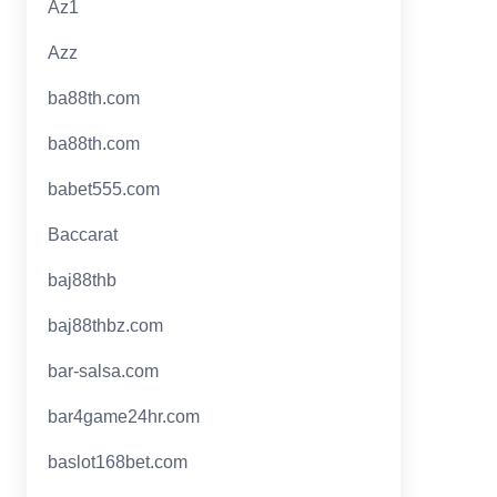
Az1
Azz
ba88th.com
ba88th.com
babet555.com
Baccarat
baj88thb
baj88thbz.com
bar-salsa.com
bar4game24hr.com
baslot168bet.com