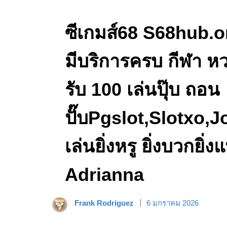
ซีเกมส์68 S68hub.o
มีบริการครบ กีฬา หว
รับ 100 เล่นปุ๊บ ถอน
ปั๊บPgslot,Slotxo,Jo
เล่นยิ่งหรู ยิ่งบวกยิ
Adrianna
Frank Rodriguez
6 มกราคม 2026