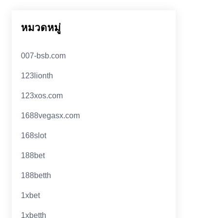
หมวดหมู่
007-bsb.com
123lionth
123xos.com
1688vegasx.com
168slot
188bet
188betth
1xbet
1xbetth