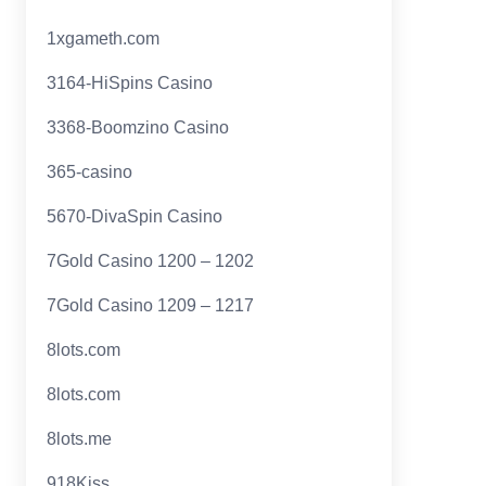
1xgameth.com
3164-HiSpins Casino
3368-Boomzino Casino
365-casino
5670-DivaSpin Casino
7Gold Casino 1200 – 1202
7Gold Casino 1209 – 1217
8lots.com
8lots.com
8lots.me
918Kiss