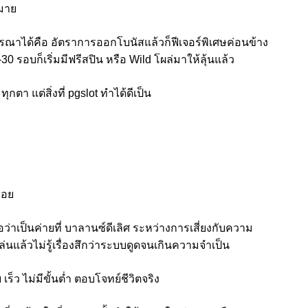
กมาย
รณาได้คือ อัตราการออกโบนัสแล้วก็ฟีเจอร์พิเศษค่อนข้าง
0 รอบก็เริ่มมีฟรีสปิน หรือ Wild โผล่มาให้ลุ้นแล้ว
ตา แต่สิ่งที่ pgslot ทำได้ดีเป็น
ื่อย
ว่าเป็นค่ายที่ บาลานซ์ดีเลิศ ระหว่างการเสี่ยงกับความ
่นแล้วไม่รู้เรื่องสึกว่าระบบดูดจนเกินความจำเป็น
ร็ว ไม่มีขั้นต่ำ ตอบโจทย์ชีวิตจริง