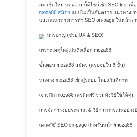
สมาชิกใหม่ บทความนี้ดีไซน์เชิง SEO-first เพื่อ
moza88 สมัคร
แบบไม่เป็นอันตราย แนวทาง moz
และก็แนวทางการทำ SEO on-page ให้หน้า /moza
สารบาญ (ช่วย UX & SEO)
เพราะเหตุใดผู้เล่นถึงเลือก moza88
ขั้นตอน moza88 สมัคร (ครบจบใน 6 ขั้น)
หนทาง moza88 เข้าสู่ระบบ โดยสวัสดิภาพ
เจาะลึก moza88 เครดิตฟรี รวมทั้งวิธีใช้ให้คุ้ม
การจัดการงบประมาณ & วิธีการการเล่นอย่างยั่
เคล็ดวิธี SEO on-page สำหรับหน้า /moza88