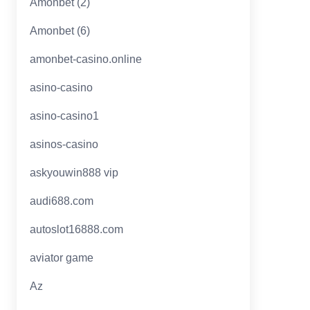
Amonbet (2)
Amonbet (6)
amonbet-casino.online
asino-casino
asino-casino1
asinos-casino
askyouwin888 vip
audi688.com
autoslot16888.com
aviator game
Az