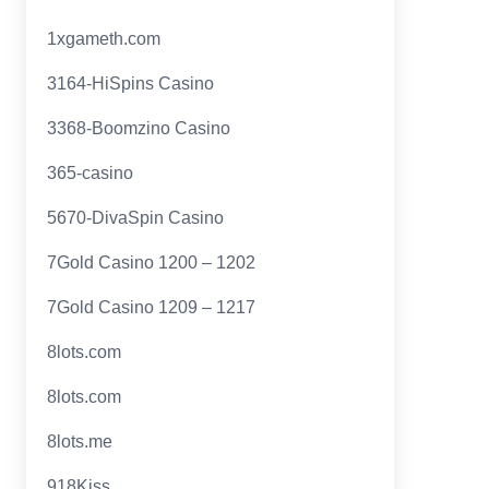
1xgameth.com
3164-HiSpins Casino
3368-Boomzino Casino
365-casino
5670-DivaSpin Casino
7Gold Casino 1200 – 1202
7Gold Casino 1209 – 1217
8lots.com
8lots.com
8lots.me
918Kiss