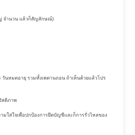
ญ่ จำนวน แล้วก็สัญลักษณ์)
ร วันหมดอายุ รวมทั้งเพดานถอน ถ้าเห็นด้วยแล้วโปร
วัสดิภาพ
วามใส่ใจเพื่อปกป้องการยึดบัญชีและก็การรั่วไหลของ