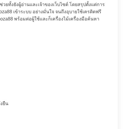
ช่วยทั้งยังผู้อ่านและเจ้าของเว็บไซต์ โดยสรุปตั้งแต่การ
a88 เข้าระบบ อย่างมั่นใจ จนถึงอุบายใช้เครดิตฟรี
88 พร้อมต่อผู้ใช้และก็เครื่องไม้เครื่องมือค้นหา
งยืน