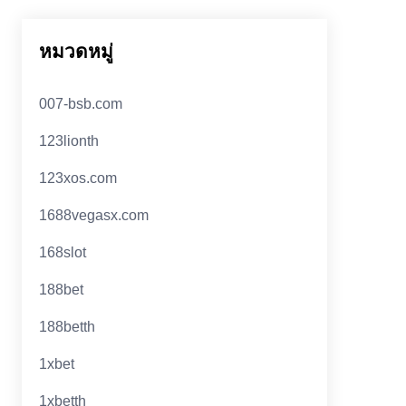
หมวดหมู่
007-bsb.com
123lionth
123xos.com
1688vegasx.com
168slot
188bet
188betth
1xbet
1xbetth