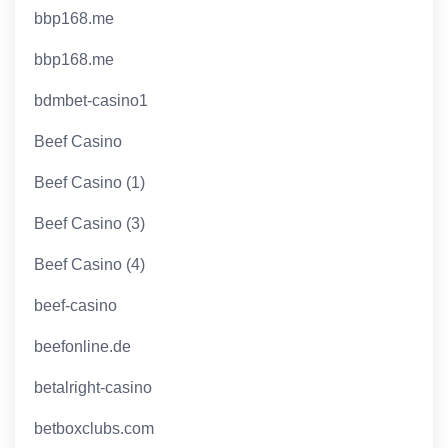
bbp168.me
bbp168.me
bdmbet-casino1
Beef Casino
Beef Casino (1)
Beef Casino (3)
Beef Casino (4)
beef-casino
beefonline.de
betalright-casino
betboxclubs.com