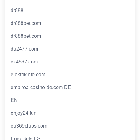
dr888
dr888bet.com
dr888bet.com
du2477.com
ek4567.com
elektrikinfo.com
empirea-casino-de.com DE
EN
enjoy24.fun
eu369clubs.com
Euro Bets ES