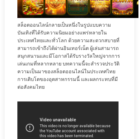
สล็อตออนไลน์กลายเป็นหนึ่งในรูปแบบความ
บันเทิงที่ได้รับความนิยมอย่างแพร่หลายใน
ประเทศไทยและทั่วโลก ด้วยความสะดวกสบายที่
สามารถเข้าถึงได้ผ่านอินเทอร์เน็ต ผู้เล่นสามารถ
สนุกสนานและมีโอกาสได้รับรางวัลใหญ่จากการ
เล่นเกมที่หลากหลาย บทความนี้จะสำรวจประวัติ
ความเป็นมาของสล็อตออนไลน์ในประเทศไทย
การเติบโตของอุตสาหกรรมนี้ และผลกระทบที่มี
ต่อสังคมไทย