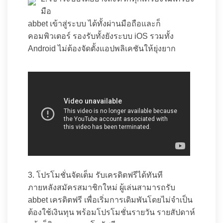
มือ
abbet เข้าสู่ระบบ ได้ทั้งผ่านมือถือและก็
คอมพิวเตอร์ รองรับทั้งยังระบบ iOS รวมทั้ง
Android ไม่ต้องจัดตั้งแอปพลิเคชันให้ยุ่งยาก
3. โปรโมชั่นจัดเต็ม รับเครดิตฟรีได้ทันที
ภายหลังสมัครสมาชิกใหม่ ผู้เล่นสามารถรับ
abbet เครดิตฟรี เพื่อเริ่มการเดิมพันโดยไม่จำเป็น
ต้องใช้เงินทุน พร้อมโปรโมชั่นรายวัน รายสัปดาห์