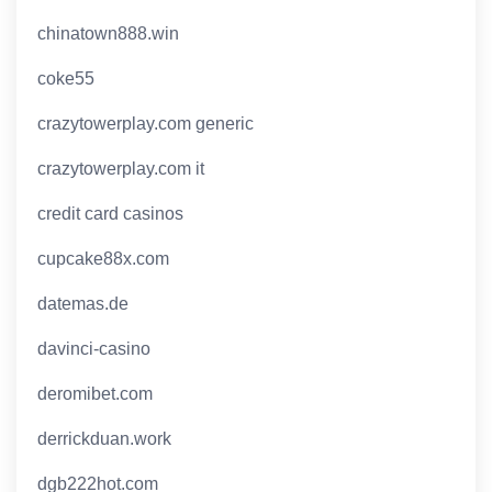
chinatown888.win
coke55
crazytowerplay.com generic
crazytowerplay.com it
credit card casinos
cupcake88x.com
datemas.de
davinci-casino
deromibet.com
derrickduan.work
dgb222hot.com