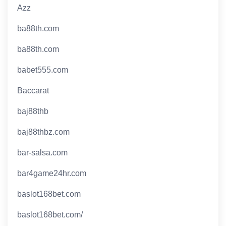
Azz
ba88th.com
ba88th.com
babet555.com
Baccarat
baj88thb
baj88thbz.com
bar-salsa.com
bar4game24hr.com
baslot168bet.com
baslot168bet.com/