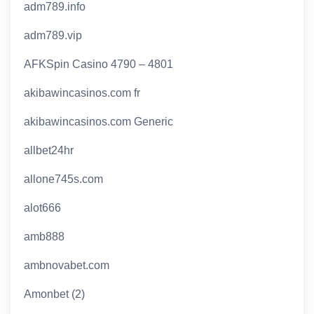
adm789.info
adm789.vip
AFKSpin Casino 4790 – 4801
akibawincasinos.com fr
akibawincasinos.com Generic
allbet24hr
allone745s.com
alot666
amb888
ambnovabet.com
Amonbet (2)