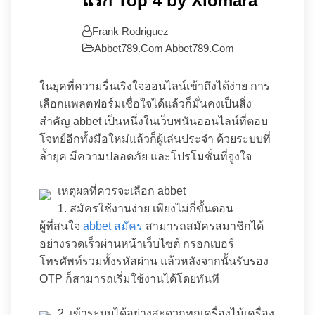
แรก Top 4 by Xiomara
Frank Rodriguez
Abbet789.com
Abbet789.com
ในยุคที่ความรื่นเริงใจออนไลน์เข้าถึงได้ง่าย การ
เลือกแพลตฟอร์มเชื่อใจได้แล้วก็มั่นคงเป็นสิ่ง
สำคัญ abbet เป็นหนึ่งในเว็บพนันออนไลน์ที่ตอบ
โจทย์อีกทั้งมือใหม่แล้วก็ผู้เล่นประจำ ด้วยระบบที่
ล้ำยุค มีความปลอดภัย และโปรโมชั่นที่จูงใจ
เหตุผลที่ควรจะเลือก abbet
1. สมัครใช้งานง่าย เพียงไม่กี่ขั้นตอน
ผู้ที่สนใจ
abbet สมัคร
สามารถสมัครสมาชิกได้
อย่างรวดเร็วผ่านหน้าเว็บไซต์ กรอกเบอร์
โทรศัพท์รวมทั้งรหัสผ่าน แล้วหลังจากนั้นรับรอง
OTP ก็สามารถเริ่มใช้งานได้โดยทันที
2. เข้าระบบได้อย่างสะดวกทุกเครื่องไม้เครื่อง