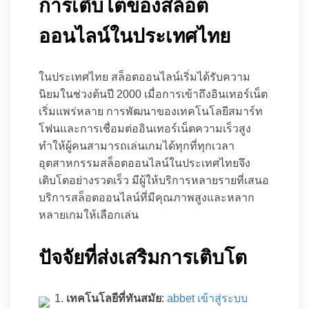
การเติบโตของสล็อต
ออนไลน์ในประเทศไทย
ในประเทศไทย สล็อตออนไลน์เริ่มได้รับความ
นิยมในช่วงต้นปี 2000 เมื่อการเข้าถึงอินเทอร์เน็ต
เริ่มแพร่หลาย การพัฒนาของเทคโนโลยีสมาร์ท
โฟนและการเชื่อมต่ออินเทอร์เน็ตความเร็วสูง
ทำให้ผู้คนสามารถเล่นเกมได้ทุกที่ทุกเวลา
อุตสาหกรรมสล็อตออนไลน์ในประเทศไทยจึง
เติบโตอย่างรวดเร็ว มีผู้ให้บริการหลายรายที่เสนอ
บริการสล็อตออนไลน์ที่มีคุณภาพสูงและหลาก
หลายเกมให้เลือกเล่น
ปัจจัยที่ส่งเสริมการเติบโต
เทคโนโลยีที่ทันสมัย
:
abbet เข้าสู่ระบบ