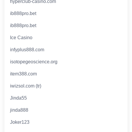
hyperclub-casino.com
ib888pro.bet
ib888pro.bet
Ice Casino
infyplus888.com
isotopegeoscience.org
item388.com
iwizsol.com (tr)
Jinda55
jinda888
Joker123