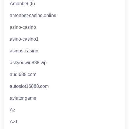
Amonbet (6)
amonbet-casino.online
asino-casino
asino-casino1
asinos-casino
askyouwin888 vip
audi688.com
autoslot16888.com
aviator game
Az
Az1