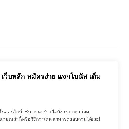
เว็บหลัก สมัครง่าย แจกโบนัส เต็ม
โนออนไลน์ เช่น บาคาร่า เสือมังกร และสล็อต
ับเกมเหล่านี้หรือวิธีการเล่น สามารถสอบถามได้เลย!