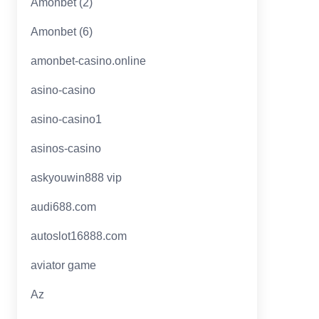
Amonbet (2)
Amonbet (6)
amonbet-casino.online
asino-casino
asino-casino1
asinos-casino
askyouwin888 vip
audi688.com
autoslot16888.com
aviator game
Az