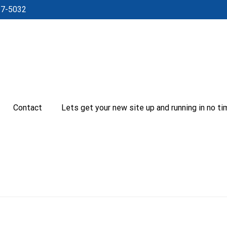
27-5032
Contact
Lets get your new site up and running in no ti