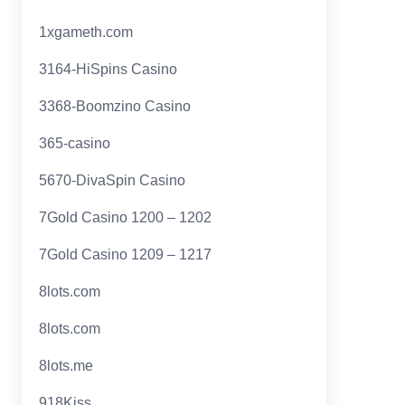
1xgameth.com
3164-HiSpins Casino
3368-Boomzino Casino
365-casino
5670-DivaSpin Casino
7Gold Casino 1200 – 1202
7Gold Casino 1209 – 1217
8lots.com
8lots.com
8lots.me
918Kiss