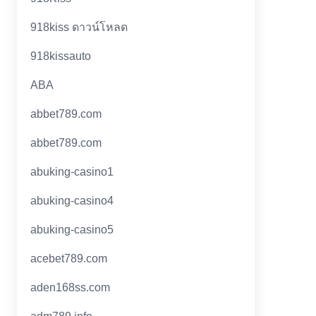
918kiss ดาวน์โหลด
918kissauto
ABA
abbet789.com
abbet789.com
abuking-casino1
abuking-casino4
abuking-casino5
acebet789.com
aden168ss.com