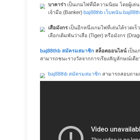
บาคาร่า
เป็นเกมไพ่ที่มีความนิยม โดยผู้เล่น
เจ้ามือ (Banker)
baj88thb เว็บพนัน baj88t
เสือมังกร
เป็นอีกหนึ่งเกมไพ่ที่เล่นได้รวดเร
เลือกเดิมพันว่าเสือ (Tiger) หรือมังกร (Dra
baj88thb สมัครมสมาชิก
สล็อตออนไลน์
เป็นเก
สามารถชนะรางวัลจากการเรียงสัญลักษณ์เดียว
baj88thb สมัครมสมาชิก
สามารถสอบถามเพิ