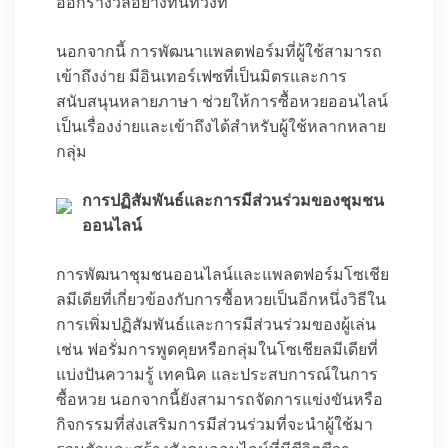
ออกรางวัลอย่างทันท่วงที
นอกจากนี้ การพัฒนาแพลตฟอร์มที่ผู้ใช้สามารถ
เข้าถึงง่าย มีอินเทอร์เฟซที่เป็นมิตรและการ
สนับสนุนหลายภาษา ช่วยให้การซื้อหวยออนไลน์
เป็นเรื่องง่ายและเข้าถึงได้สำหรับผู้ใช้หลากหลาย
กลุ่ม
การปฏิสัมพันธ์และการมีส่วนร่วมของชุมชน
ออนไลน์
การพัฒนาชุมชนออนไลน์และแพลตฟอร์มโซเชีย
ลมีเดียที่เกี่ยวข้องกับการซื้อหวยเป็นอีกหนึ่งวิธีใน
การเพิ่มปฏิสัมพันธ์และการมีส่วนร่วมของผู้เล่น
เช่น ฟอรั่มการพูดคุยหรือกลุ่มในโซเชียลมีเดียที่
แบ่งปันความรู้ เทคนิค และประสบการณ์ในการ
ซื้อหวย นอกจากนี้ยังสามารถจัดการแข่งขันหรือ
กิจกรรมที่ส่งเสริมการมีส่วนร่วมที่จะนำผู้ใช้มา