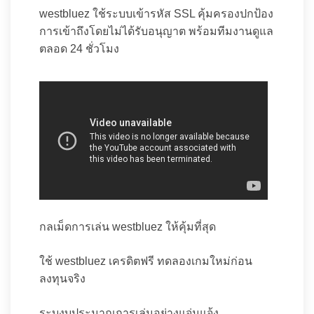
westbluez ใช้ระบบเข้ารหัส SSL คุ้มครองปกป้อง
การเข้าถึงโดยไม่ได้รับอนุญาต พร้อมทีมงานดูแล
ตลอด 24 ชั่วโมง
กลเม็ดการเล่น westbluez ให้คุ้มที่สุด
ใช้ westbluez เครดิตฟรี ทดลองเกมใหม่ก่อน
ลงทุนจริง
ระบุงบประมาณการเล่นอย่างแจ่มแจ้ง