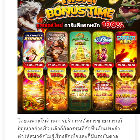
โดยเฉพาะในด้านการบริการหลังการขาย การแก้
ปัญหาอย่างเร็ว แล้วก็กิจกรรมที่จัดขึ้นเป็นประจำ
ทำให้สมาชิกไม่รู้เรื่องสึกเบื่อและก็มีแรงบันดาล