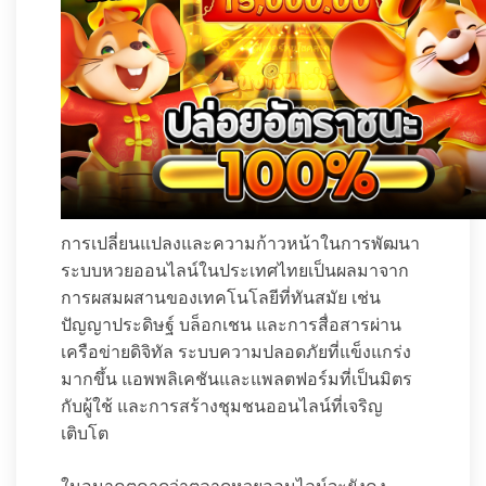
การเปลี่ยนแปลงและความก้าวหน้าในการพัฒนา
ระบบหวยออนไลน์ในประเทศไทยเป็นผลมาจาก
การผสมผสานของเทคโนโลยีที่ทันสมัย เช่น
ปัญญาประดิษฐ์ บล็อกเชน และการสื่อสารผ่าน
เครือข่ายดิจิทัล ระบบความปลอดภัยที่แข็งแกร่ง
มากขึ้น แอพพลิเคชันและแพลตฟอร์มที่เป็นมิตร
กับผู้ใช้ และการสร้างชุมชนออนไลน์ที่เจริญ
เติบโต