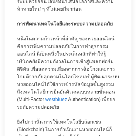
ระบบหวยออนไลน์ซึ่งนำเสนอโอกาสและความ
ท้าทายใหม่ ๆ ที่ไม่เคยมีมาก่อน
การพัฒนาเทคโนโลยีและระบบความปลอดภัย
หนึ่งในความก้าวหน้าที่สำคัญของหวยออนไลน์
คือการเพิ่มความปลอดภัยในการทำธุรกรรม
ออนไลน์ นี่เป็นหนึ่งในประเด็นหลักที่ทำให้ผู้
บริโภคยังมีความกังวลในการเข้าสู่แพลตฟอร์ม
ดิจิทัล เพื่อลดความเสี่ยงจากการฉ้อโกงและการ
โจมตีจากภัยคุกคามในโลกไซเบอร์ ผู้พัฒนาระบบ
หวยออนไลน์ได้ใช้การเข้ารหัสข้อมูลขั้นสูงรวม
ถึงเทคโนโลยีการยืนยันตัวตนแบบหลายขั้นตอน
(Multi-Factor
westbluez
Authentication) เพื่อยก
ระดับความปลอดภัย
ยิ่งไปกว่านั้น การใช้เทคโนโลยีบล็อกเชน
(Blockchain) ในการดำเนินงานหวยออนไลน์ก็