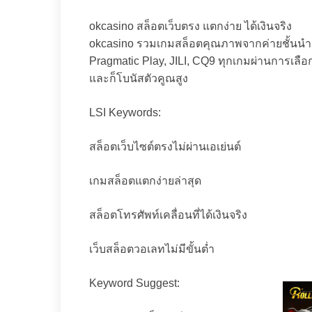
okcasino สล็อตเว็บตรง แตกง่าย ได้เงินจริง
okcasino รวมเกมสล็อตคุณภาพจากค่ายชั้นนำ 
Pragmatic Play, JILI, CQ9 ทุกเกมผ่านการเลือกเ
และก็โบนัสตัวคูณสูง
LSI Keywords:
สล็อตเว็บไซต์ตรงไม่ผ่านเอเย่นต์
เกมสล็อตแตกง่ายล่าสุด
สล็อตโทรศัพท์เคลื่อนที่ได้เงินจริง
เว็บสล็อตวอเลทไม่มีขั้นต่ำ
Keyword Suggest: