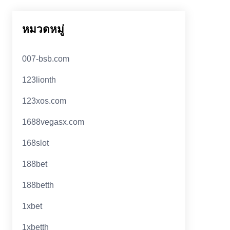
หมวดหมู่
007-bsb.com
123lionth
123xos.com
1688vegasx.com
168slot
188bet
188betth
1xbet
1xbetth