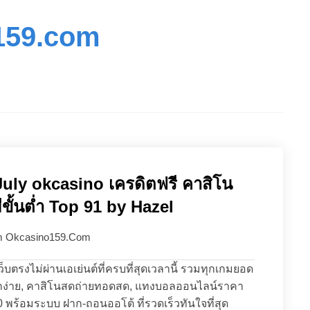
159.com
July okcasino เครดิตฟรี คาสิโน
มีขั้นต่ำ Top 91 by Hazel
m
Okcasino159.com
ว็บตรงไม่ผ่านเอเย่นต์ที่ครบที่สุดเวลานี้ รวมทุกเกมยอด
น์แตกง่าย, คาสิโนสดถ่ายทอดสด, แทงบอลออนไลน์ราคา
0 พร้อมระบบ ฝาก-ถอนออโต้ ที่รวดเร็วทันใจที่สุด