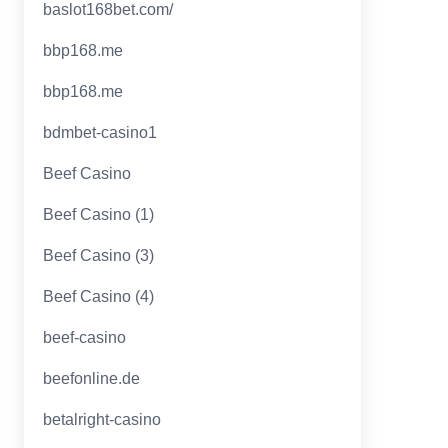
baslot168bet.com/
bbp168.me
bbp168.me
bdmbet-casino1
Beef Casino
Beef Casino (1)
Beef Casino (3)
Beef Casino (4)
beef-casino
beefonline.de
betalright-casino