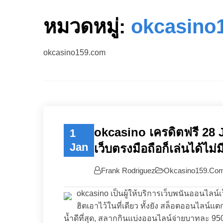
หมวดหมู่:
okcasino
okcasino159.com
okcasino เครดิตฟรี 28 
1
Jan
เว็บตรงมือถือก็เล่นได้ไม่
Frank Rodriguez
Okcasino159.co
okcasino เป็นผู้ให้บริการเว็บพนันออนไลน์เ
ฮิตเอาไว้ในที่เดียว ทั้งยัง สล็อตออนไล
น้ำดีที่สุด, สลากกินแบ่งออนไลน์จ่ายบาทละ 95