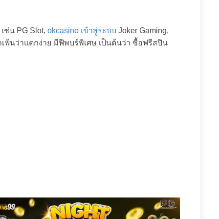
เช่น PG Slot,
okcasino เข้าสู่ระบบ
Joker Gaming,
ฟ้นว่าแตกง่าย มีฟีพบร์พิเศษ เป็นต้นว่า ซื้อฟรีสปิน