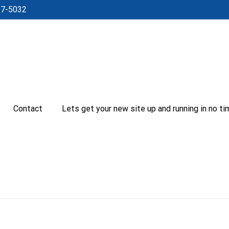
27-5032
Contact
Lets get your new site up and running in no ti