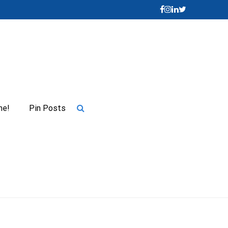
me!
Pin Posts