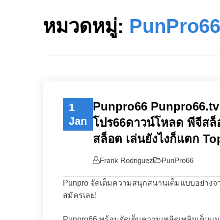
หมวดหมู่:
PunPro6
Punpro66 Punpro66.tv 
1
Jan
โปร66ดาวน์โหลด พีจีสล็อ
สล็อต เล่นยังไงก็แตก To
Frank Rodriguez
PunPro66
Punpro จัดเต็มความสนุกสนานเต็มแบบอย่างจากส
สมัครเลย!
Punpro66 พร้อมจัดเต็มความเพลิดเพลินเต็มแบ