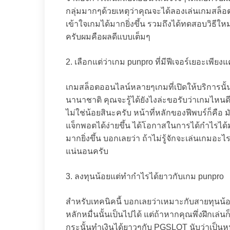
กลุ่มมากๆด้วยเหตุว่าคุณจะได้ลองเล่นเกมสล็อต
เข้าใจเกมได้มากยิ่งขึ้น รวมถึงได้ทดสอบวิธีให
ครับผมคือผลดีแบบเต็มๆ
2. เลือกแต่ว่าเกม punpro ที่มีฟีเจอร์เยอะเพียงแค
เกมสล็อตออนไลน์หลายๆเกมที่เปิดให้บริการนั้
นานาชาติ คุณจะรู้ได้ยังไงล่ะขอรับว่าเกมไหนดี
ไม่ใช่น้อยสินะครับ หน้าที่หลักของฟีพบร์ก็คือ
แจ็กพอตได้ง่ายขึ้น ได้โอกาสในการได้กำไรได้ม
มากยิ่งขึ้น บอกเลยว่า ถ้าไม่รู้จักจะเล่นเกมอะ
แน่นอนครับ
3. ลงทุนน้อยแต่ทำกำไรได้ยาวกับเกม punpro
สำหรับเทคนิคนี้ บอกเลยว่าเหมาะกับสายทุนน
หลักหมื่นนั้นเป็นไปได้ แต่ถ้าหากคุณพึ่งฝึกเล
กระนั้นทำเงินได้ยาวๆกับ PGSLOT นับว่าเป็น