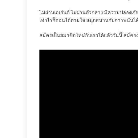
ไม่ผ่านเอเย่นต์ ไม่ผ่านตัวกลาง มีความปลอดภัย
เท่าไรก็ถอนได้ตามใจ สนุกสนานกับการพนันได้แ
สมัครเป็นสมาชิกใหม่กับเราได้แล้ววันนี้ สมัครง