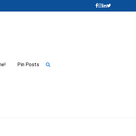
me!
Pin Posts