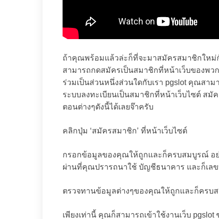
ถ้าคุณพร้อมแล้วล่ะก็ที่จะมาสมัครสมาชิกใหม่กั
สามารถกดสมัครเป็นสมาชิกที่หน้าเว็บของพวกเร
ร่วมเป็นส่วนหนึ่งส่วนใดกับเรา pgslot คุณสา
ระบบลงทะเบียนเป็นสมาชิกที่หน้าเว็บไซต์ สมั
ตอนต่างๆดังนี้ได้เลยจ๊าครับ
คลิกปุ่ม ‘สมัครสมาชิก’ ที่หน้าเว็บไซต์
กรอกข้อมูลของคุณให้ถูกและก็ครบสมบูรณ์ อย่าง
ผ่านที่คุณปรารถนาใช้ บัญชีธนาคาร และก็เ
ตรวจทานข้อมูลต่างๆของคุณให้ถูกและก็ครบสม
เพียงเท่านี้ คุณก็สามารถเข้าใช้งานเว็บ pgslot