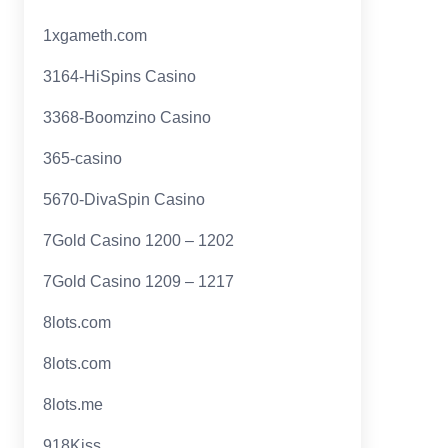
1xgameth.com
3164-HiSpins Casino
3368-Boomzino Casino
365-casino
5670-DivaSpin Casino
7Gold Casino 1200 – 1202
7Gold Casino 1209 – 1217
8lots.com
8lots.com
8lots.me
918Kiss