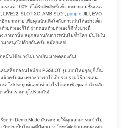
็บตรงแท้ 100% ที่ได้รับลิขสิทธิ์แท้จากค่ายเกมชั้นแนว
OT, LIVE22, SLOT XO, AMB SLOT,
punpro
JILI, EVO
กมากมาย เพื่อคุณบันเทิงใจกับการเล่นได้อย่างเต็ม
้วยตัวเองก็ได้ ฝากถอนด้วยตัวเองก็ดี ทั้งปวงนี้
งเราเท่านั้น สนุกสนานกับการพนันไม่ซ้ำใคร มั่นใจใน
วมาสนุกไปด้วยกันครับ สมัครเลย!
ักหมื่นได้อย่างไม่ยากเย็น มาทดลองกัน!
นสล็อตออนไลน์กับ PGSLOT รูปแบบใหม่ๆอยู่ก็เป็น
แล้วครับผม เพราะว่าเราได้เก็บรวบรวมวิธีการเล่น
มารถนำไปประยุกต์และก็ทำกำไรได้แบบชิวๆผลกำไรหลัก
้างนั้น เรามาดูไปร่วมกัน!
รียกว่า Demo Mode มันจะช่วยให้คุณสามารถเข้าไป
นับว่าแป็นโหมดที่มีคุณประโยชน์ต่อผู้เล่นทุกคนทุก