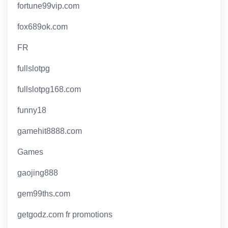
fortune99vip.com
fox689ok.com
FR
fullslotpg
fullslotpg168.com
funny18
gamehit8888.com
Games
gaojing888
gem99ths.com
getgodz.com fr promotions