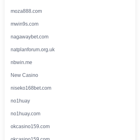
moza888.com
mwin9s.com
nagawaybet.com
natplanforum.org.uk
nbwin.me
New Casino
niseko168bet.com
no1huay
no1huay.com
okcasino159.com
okcasino159.com