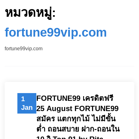
หมวดหมู่:
fortune99vip.com
fortune99vip.com
FORTUNE99 เครดิตฟรี
1
Jan
25 August FORTUNE99
สมัคร แตกทุกไม้ ไม่มีขั้น
ต่ำ ถอนสบาย ฝาก-ถอนใน