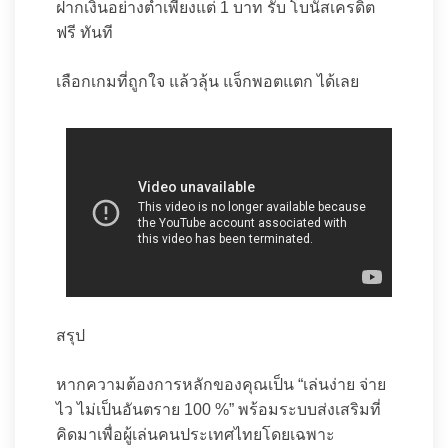
ฝากเงินอย่างต่ำเพียงแต่ 1 บาท รับ โบนัสเครดิต
ฟรี ทันที
เลือกเกมที่ถูกใจ แล้วลุ้น แจ็กพอตแตก ได้เลย
สรุป
หากความต้องการหลักของคุณเป็น “เล่นง่าย จ่าย
ไว ไม่เป็นอันตราย 100 %” พร้อมระบบส่งเสริมที่
คิดมาเพื่อผู้เล่นคนประเทศไทยโดยเฉพาะ