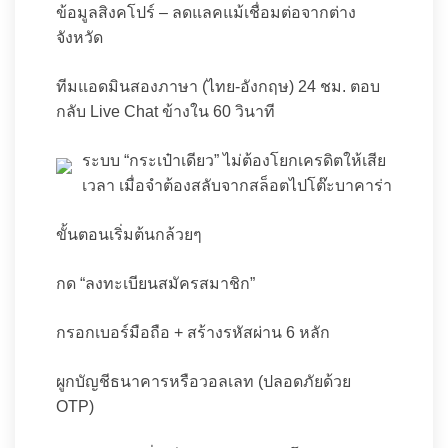
ข้อมูลสิงคโปร์ – ลดแลคแม้เชื่อมต่อจากต่าง
จังหวัด
ทีมแอดมินสองภาษา (ไทย-อังกฤษ) 24 ชม. ตอบ
กลับ Live Chat ข้างใน 60 วินาที
ระบบ “กระเป๋าเดียว” ไม่ต้องโยกเครดิตให้เสีย
เวลา เมื่อจำต้องสลับจากสล็อตไปโต๊ะบาคาร่า
ขั้นตอนเริ่มต้นกล้วยๆ
กด “ลงทะเบียนสมัครสมาชิก”
กรอกเบอร์มือถือ + สร้างรหัสผ่าน 6 หลัก
ผูกบัญชีธนาคารหรือวอลเลท (ปลอดภัยด้วย
OTP)