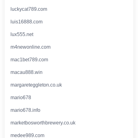
luckycat789.com
luis16888.com
lux555.net
m4newonline.com
mac1bet789.com
macau888.win
margareteggleton.co.uk
mario678
mario678.info
marketbosworthbrewery.co.uk
medee989.com