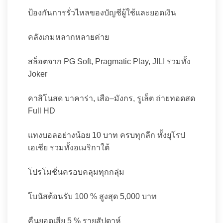
ป้องกันการรั่วไหลของบัญชีผู้ใช้และยอดเงิน
คลังเกมหลากหลายค่าย
สล็อตจาก PG Soft, Pragmatic Play, JILI รวมทั้ง
Joker
คาสิโนสด บาคาร่า, เสือ–มังกร, รูเล็ต ถ่ายทอดสด
Full HD
แทงบอลอย่างน้อย 10 บาท ครบทุกลีก ทั้งยุโรป
เอเชีย รวมทั้งอเมริกาใต้
โปรโมชั่นครอบคลุมทุกกลุ่ม
โบนัสต้อนรับ 100 % สูงสุด 5,000 บาท
คืนยอดเสีย 5 % รายสัปดาห์