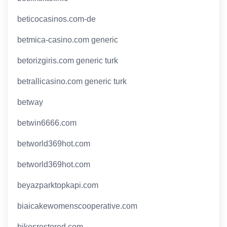
beticocasinos.com-de
betmica-casino.com generic
betorizgiris.com generic turk
betrallicasino.com generic turk
betway
betwin6666.com
betworld369hot.com
betworld369hot.com
beyazparktopkapi.com
biaicakewomenscooperative.com
bikesrestored.com