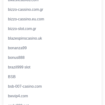
bizzo-cassino.com.gr
bizzo-cassino.eu.com
bizzo-slot.com.gr
blazespinscasino.uk
bonanza99
bonus888
brazil999 slot
BSB
bsb-007-casino.com
bwvip4.com