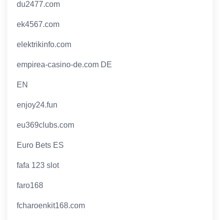
du2477.com
ek4567.com
elektrikinfo.com
empirea-casino-de.com DE
EN
enjoy24.fun
eu369clubs.com
Euro Bets ES
fafa 123 slot
faro168
fcharoenkit168.com