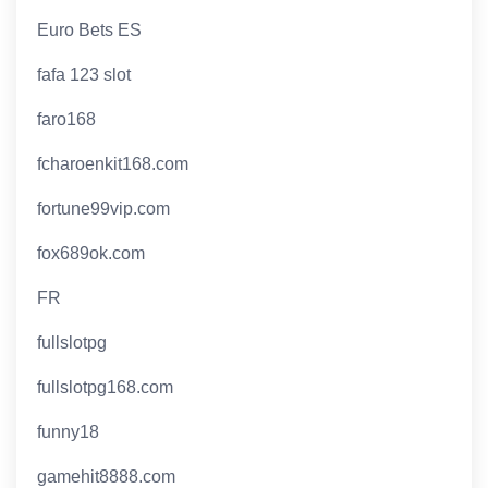
Euro Bets ES
fafa 123 slot
faro168
fcharoenkit168.com
fortune99vip.com
fox689ok.com
FR
fullslotpg
fullslotpg168.com
funny18
gamehit8888.com