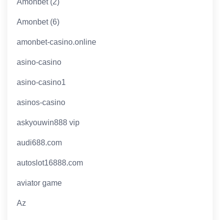
Amonbet (2)
Amonbet (6)
amonbet-casino.online
asino-casino
asino-casino1
asinos-casino
askyouwin888 vip
audi688.com
autoslot16888.com
aviator game
Az