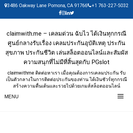
Skip
3486 Oakway Lane Pomona, CA 91766
+1 763-227-5032
to
content
claimwith.me – เคลมด่วน ฉับไว ได้เงินทุกกรณี
ศูนย์กลางรับเรื่อง เคลมประกันอุบัติเหตุ ประกัน
สุขภาพ ประกันชีวิต เล่นสล็อตออนไลน์และสัมผัส
ความสนุกที่ไม่มีที่สิ้นสุดกับ PGslot
claimwithme ติดต่อหาเรา เมื่อคุณต้องการเคลมประกัน รับ
เป็นตัวกลางในการติดต่อประกันของท่าน ได้เงินชัวร์ทุกกรณี
สร้างความตื่นเต้นและรวยไปด้วยเกมส์สล็อตออนไลน์
MENU