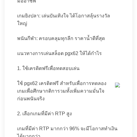
มืออาชีพ
เกมยิงปลา: เล่นบันเทิงใจ ได้โอกาสลุ้นรางวัล
ใหญ่
พนันกีฬา: ครอบคลุมทุกลีก ราคาน้ำดีที่สุด
แนวทางการเล่นสล็อต pgx62 ให้ได้กำไร
1. ใช้เครดิตฟรีเพื่อทดสอบเล่น
ใช้ pgx62 เครดิตฟรี สำหรับเพื่อการทดลอง
เกมเพื่อศึกษากติการวมทั้งเพิ่มความมั่นใจ
ก่อนพนันจริง
2. เลือกเกมที่มีค่า RTP สูง
เกมที่มีค่า RTP มากกว่า 96% จะมีโอกาสทำเงิน
ได้มากกว่า