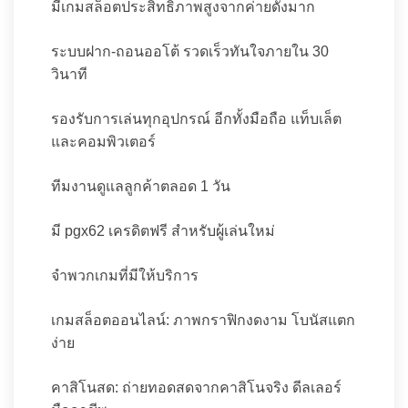
มีเกมสล็อตประสิทธิภาพสูงจากค่ายดังมาก
ระบบฝาก-ถอนออโต้ รวดเร็วทันใจภายใน 30
วินาที
รองรับการเล่นทุกอุปกรณ์ อีกทั้งมือถือ แท็บเล็ต
และคอมพิวเตอร์
ทีมงานดูแลลูกค้าตลอด 1 วัน
มี pgx62 เครดิตฟรี สำหรับผู้เล่นใหม่
จำพวกเกมที่มีให้บริการ
เกมสล็อตออนไลน์: ภาพกราฟิกงดงาม โบนัสแตก
ง่าย
คาสิโนสด: ถ่ายทอดสดจากคาสิโนจริง ดีลเลอร์