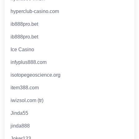
hyperclub-casino.com
ib888pro.bet
ib888pro.bet
Ice Casino
infyplus888.com
isotopegeoscience.org
item388.com
iwizsol.com (tr)
Jinda55
jinda888
Joker123