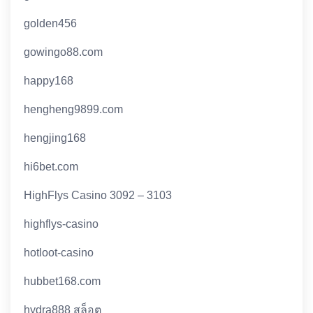
golden456
gowingo88.com
happy168
hengheng9899.com
hengjing168
hi6bet.com
HighFlys Casino 3092 – 3103
highflys-casino
hotloot-casino
hubbet168.com
hydra888 สล็อต