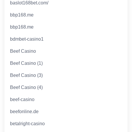
baslot168bet.com/
bbp168.me
bbp168.me
bdmbet-casino1
Beef Casino
Beef Casino (1)
Beef Casino (3)
Beef Casino (4)
beef-casino
beefonline.de
betalright-casino