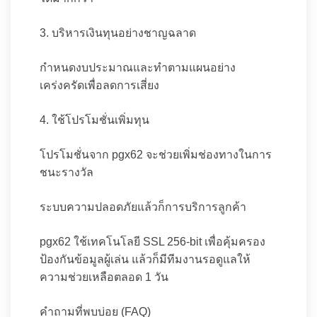
3. บริหารเงินทุนอย่างชาญฉลาด
กำหนดงบประมาณและทำตามแผนอย่าง
เคร่งครัดเพื่อลดการเสี่ยง
4. ใช้โปรโมชั่นเพิ่มทุน
โปรโมชั่นจาก pgx62 จะช่วยเพิ่มช่องทางในการ
ชนะรางวัล
ระบบความปลอดภัยแล้วก็การบริการลูกค้า
pgx62 ใช้เทคโนโลยี SSL 256-bit เพื่อคุ้มครอง
ป้องกันข้อมูลผู้เล่น แล้วก็มีทีมงานรอดูแลให้
ความช่วยเหลือตลอด 1 วัน
คำถามที่พบบ่อย (FAQ)