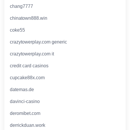
chang7777
chinatown888.win
coke55
crazytowerplay.com generic
crazytowerplay.com it
credit card casinos
cupcake88x.com
datemas.de
davinci-casino
deromibet.com
derrickduan.work