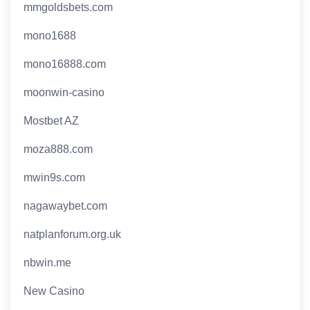
mmgoldsbets.com
mono1688
mono16888.com
moonwin-casino
Mostbet AZ
moza888.com
mwin9s.com
nagawaybet.com
natplanforum.org.uk
nbwin.me
New Casino