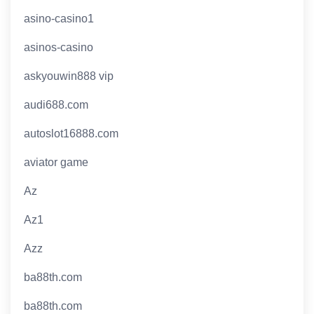
asino-casino1
asinos-casino
askyouwin888 vip
audi688.com
autoslot16888.com
aviator game
Az
Az1
Azz
ba88th.com
ba88th.com