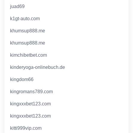
juad69
k1gt-auto.com
khumsup888.me
khumsup888.me
kimchibetbet.com
kinderyoga-onlinebuch.de
kingdom66
kingromans789.com
kingxxxbet123.com
kingxxxbet123.com
kitti999vip.com