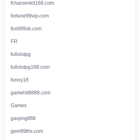
fcharoenkit168.com
fortune99vip.com
fox689ok.com
FR
fullslotpg
fullslotpg168.com
funny18
gamehit8888.com
Games
gaojing888
gem99ths.com