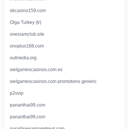
okcasino159.com
Olga Turkey (tr)
onesiamclub.site
onoplus168.com
outmedia.org
owlgamescasinos.com es
owlgamescasinos.com promotions generic
p2vvip
pananthai99.com
pananthai99.com
paradisewarriorretreat.com