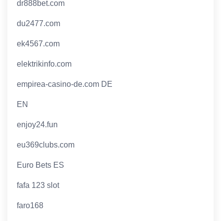
dr888bet.com
du2477.com
ek4567.com
elektrikinfo.com
empirea-casino-de.com DE
EN
enjoy24.fun
eu369clubs.com
Euro Bets ES
fafa 123 slot
faro168