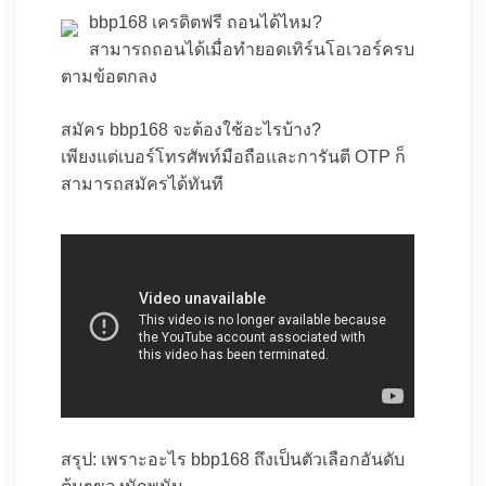
bbp168 เครดิตฟรี ถอนได้ไหม?
สามารถถอนได้เมื่อทำยอดเทิร์นโอเวอร์ครบ
ตามข้อตกลง
สมัคร bbp168 จะต้องใช้อะไรบ้าง?
เพียงแต่เบอร์โทรศัพท์มือถือและการันตี OTP ก็
สามารถสมัครได้ทันที
สรุป: เพราะอะไร bbp168 ถึงเป็นตัวเลือกอันดับ