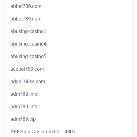
abbet789.com
abbet789.com
abuking-casino1
abuking-casino4
abuking-casino5
acebet789.com
aden168ss.com
adm789.info
adm789.info
adm789.vip
AFKSpin Casino 4790 – 4801