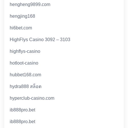
hengheng9899.com
hengjing168
hi6bet.com
HighFlys Casino 3092 – 3103
highflys-casino
hotloot-casino
hubbet168.com
hydra888 สล็อต
hyperclub-casino.com
ib888pro.bet
ib888pro.bet