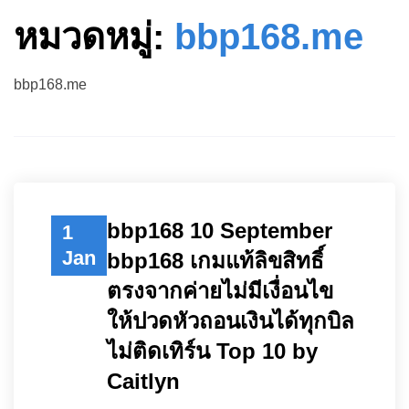
หมวดหมู่:
bbp168.me
bbp168.me
bbp168 10 September
1
Jan
bbp168 เกมแท้ลิขสิทธิ์
ตรงจากค่ายไม่มีเงื่อนไข
ให้ปวดหัวถอนเงินได้ทุกบิล
ไม่ติดเทิร์น Top 10 by
Caitlyn