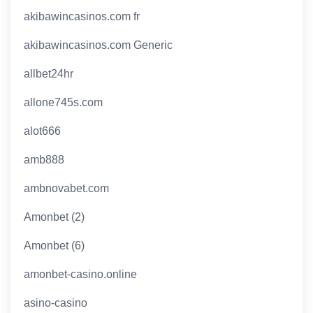
akibawincasinos.com fr
akibawincasinos.com Generic
allbet24hr
allone745s.com
alot666
amb888
ambnovabet.com
Amonbet (2)
Amonbet (6)
amonbet-casino.online
asino-casino