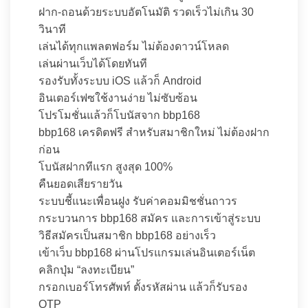
ฝาก-ถอนด้วยระบบอัตโนมัติ รวดเร็วไม่เกิน 30
วินาที
เล่นได้ทุกแพลตฟอร์ม ไม่ต้องดาวน์โหลด
เล่นผ่านเว็บได้โดยทันที
รองรับทั้งระบบ iOS แล้วก็ Android
อินเตอร์เฟซใช้งานง่าย ไม่ซับซ้อน
โปรโมชั่นแล้วก็โบนัสจาก bbp168
bbp168 เครดิตฟรี สำหรับสมาชิกใหม่ ไม่ต้องฝาก
ก่อน
โบนัสฝากทีแรก สูงสุด 100%
คืนยอดเสียรายวัน
ระบบชี้แนะเพื่อนฝูง รับค่าคอมมิชชั่นถาวร
กระบวนการ bbp168 สมัคร และการเข้าสู่ระบบ
วิธีสมัครเป็นสมาชิก bbp168 อย่างเร็ว
เข้าเว็บ bbp168 ผ่านโปรแกรมเล่นอินเตอร์เน็ต
คลิกปุ่ม “ลงทะเบียน”
กรอกเบอร์โทรศัพท์ ตั้งรหัสผ่าน แล้วก็รับรอง
OTP