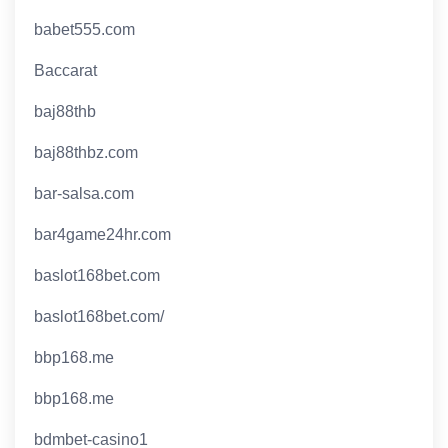
babet555.com
Baccarat
baj88thb
baj88thbz.com
bar-salsa.com
bar4game24hr.com
baslot168bet.com
baslot168bet.com/
bbp168.me
bbp168.me
bdmbet-casino1