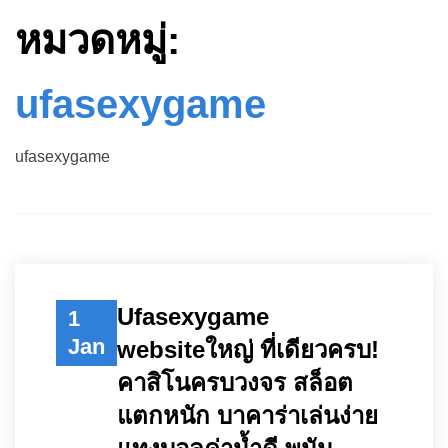
หมวดหมู่:
ufasexygame
ufasexygame
Ufasexygame
1
Jan
websiteใหญ่ ที่เดียวครบ!
คาสิโนครบวงจร สล็อต
แตกหนัก บาคาร่าเล่นง่าย