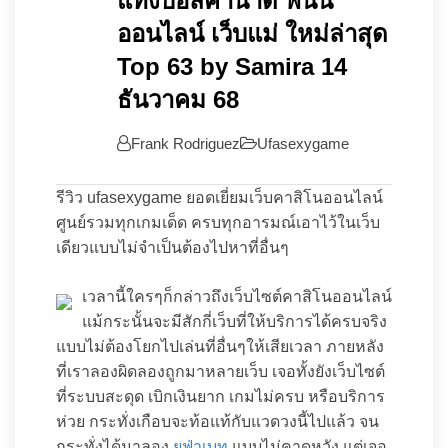
แทงบอลค่าน้ำดี พนัน
ออนไลน์ เว็บแม่ ใหม่ล่าสุด
Top 63 by Samira 14
ธันวาคม 68
Frank Rodriguez
Ufasexygame
รีวิว ufasexygame ยอดเยี่ยมเว็บคาสิโนออนไลน์
ศูนย์รวมทุกเกมเด็ด ครบทุกอารมณ์เอาไว้ในเว็บ
เดียวแบบไม่จำเป็นต้องไปหาที่อื่นๆ
เวลานี้ใครๆก็กล่าวถึงเว็บไซต์คาสิโนออนไลน์
แม้กระนั้นจะมีสักกี่เว็บที่ให้บริการได้ครบจริง
แบบไม่ต้องโยกไปเล่นที่อื่นๆให้เสียเวลา ภายหลัง
ที่เราลองผิดลองถูกมาหลายเว็บ เจอทั้งยังเว็บไซต์
ที่ระบบสะดุด เบิกเงินยาก เกมไม่ครบ หรือบริการ
ห่วย กระทั่งเกือบจะท้อแท้กับแวดวงนี้ไปแล้ว จน
กระทั่งได้มาลอง
ยูฟ่าเบท
แบบไม่คาดหวัง แต่เจอ