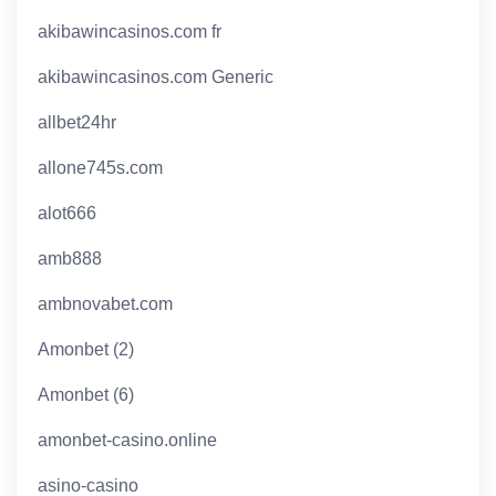
akibawincasinos.com fr
akibawincasinos.com Generic
allbet24hr
allone745s.com
alot666
amb888
ambnovabet.com
Amonbet (2)
Amonbet (6)
amonbet-casino.online
asino-casino