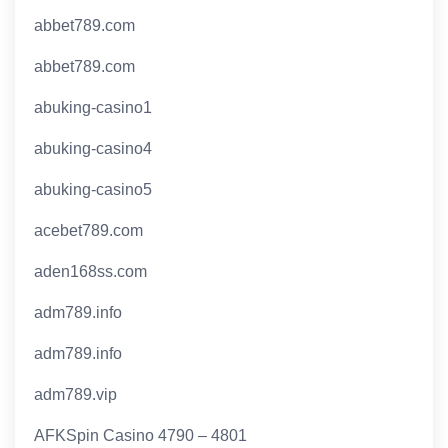
abbet789.com
abbet789.com
abuking-casino1
abuking-casino4
abuking-casino5
acebet789.com
aden168ss.com
adm789.info
adm789.info
adm789.vip
AFKSpin Casino 4790 – 4801