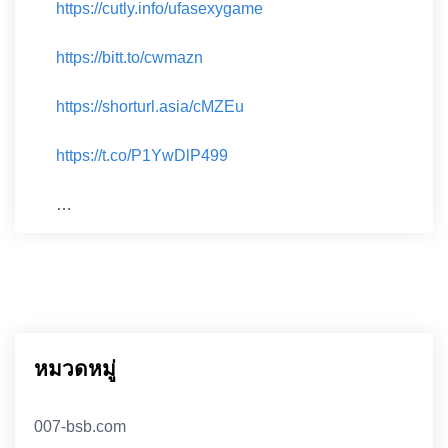
https://cutly.info/ufasexygame
https://bitt.to/cwmazn
https://shorturl.asia/cMZEu
https://t.co/P1YwDlP499
…
หมวดหมู่
007-bsb.com