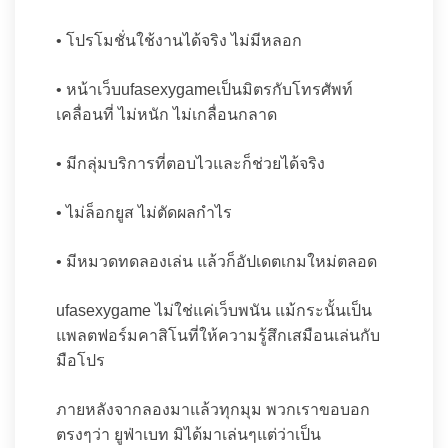
• โปรโมชั่นใช้งานได้จริง ไม่มีหลอก
• หน้าเว็บufasexygameเป็นมิตรกับโทรศัพท์
เคลื่อนที่ ไม่หนัก ไม่เกลื่อนกลาด
• มีกลุ่มบริการที่ตอบไวและก็ช่วยได้จริง
• ไม่ล็อกยูส ไม่ตัดผลกำไร
• มีหมวดทดลองเล่น แล้วก็อัปเดตเกมใหม่ตลอด
ufasexygame ไม่ใช่แค่เว็บพนัน แม้กระนั้นเป็น
แพลตฟอร์มคาสิโนที่ให้ความรู้สึกเสมือนเล่นกับ
มือโปร
ภายหลังจากลองมาแล้วทุกมุม พวกเราขอบอก
ตรงๆว่า ยูฟ่าเบท มิได้มาเล่นๆแต่ว่าเป็น