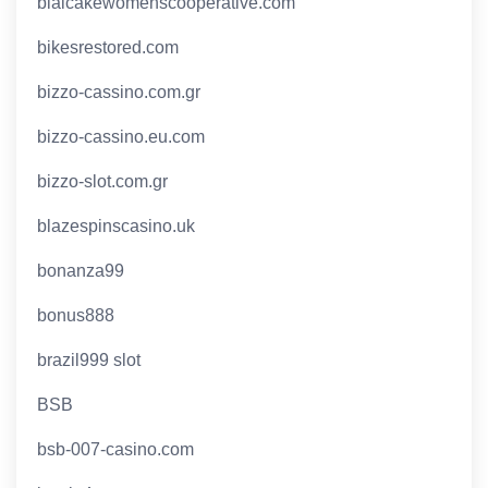
biaicakewomenscooperative.com
bikesrestored.com
bizzo-cassino.com.gr
bizzo-cassino.eu.com
bizzo-slot.com.gr
blazespinscasino.uk
bonanza99
bonus888
brazil999 slot
BSB
bsb-007-casino.com