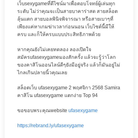
เว็บsexygameที่ดีไซน์มาเพื่อตอบโจทย์ผู้เล่นทุก
ระดับ ไม่ว่าคุณจะเป็นสายบาคาร่าสด สายสล็อต
ลุ้นแตก สายบอลพินิจพิจารณา หรือสายเบาๆที่
เพียงแค่หาเกมฆ่าเวลาก่อนนอน เว็บไซต์นี้มีให้
ครบ และก็ให้ครบแบบประสิทธิภาพด้วย
หากคุณยังไม่เคยทดลอง ลองเปิดใจ
สมัครufasexygameมองสักครั้ง แล้วจะรู้ว่าโลก
ของคาสิโนออนไลน์ดีๆยังมีอยู่จริง แล้วก็มันอยู่ไม่
ไกลเกินปลายนิ้วคุณเลย
สล็อตเว็บ ufasexygame 2 พฤศจิกา 2568 Samira
คาสิโน ufasexygame แตกง่าย Top 94
ขอขอบพระคุณwebsite
ufasexygame
https://rebrand.ly/ufasexygame