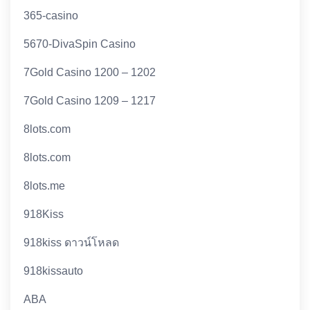
365-casino
5670-DivaSpin Casino
7Gold Casino 1200 – 1202
7Gold Casino 1209 – 1217
8lots.com
8lots.com
8lots.me
918Kiss
918kiss ดาวน์โหลด
918kissauto
ABA