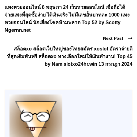
แทงหวยออนไลน์ 8 พฤษภา 24 เว็บหวยออนไลน์ เชื่อถือได้
จ่ายแพงที่สุดซื้อง่าย ได้เงินจริง ไม่มีเลขอั้นบาทละ 1000 แทง
หวยออนไลน์ นักเสี่ยงโชคห้ามพลาด Top 52 by Scotty
Ngernn.net
Next Post
สล็อตxo สล็อตเว็บใหญ่ของไทยสมัคร xoslot อัตราจ่ายดี
ที่สุดเดิมพันฟรี สล็อตxo ทางเลือกใหม่ให้เงินทำงาน! Top 45
by Nam slotxo24hr.win 13 กรกฎา 2024