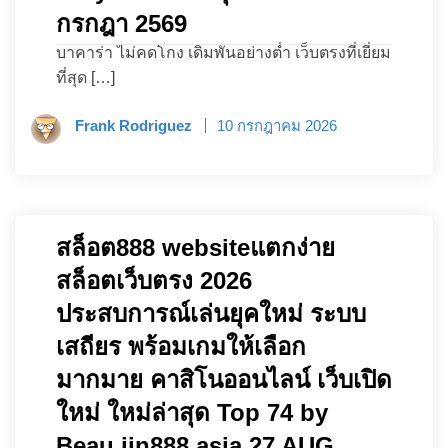
กรกฎา 2569
บาคาร่า ไม่คดโกง เดิมพันอย่างต่ำ เว็บตรงที่เยี่ยม
ที่สุด […]
Frank Rodriguez
10 กรกฎาคม 2026
สล็อต888 websiteแตกง่าย
สล็อตเว็บตรง 2026
ประสบการณ์เล่นยุคใหม่ ระบบ
เสถียร พร้อมเกมให้เลือก
มากมาย คาสิโนออนไลน์ เว็บเปิด
ใหม่ ใหม่ล่าสุด Top 74 by
Beau jin888.asia 27 AUG