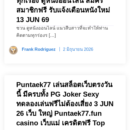
ทุกเรื่อง ดูหนังออนไลน์ สมัคร
สมาชิกฟรี รับแจ้งเตือนหนังใหม่
13 JUN 69
ชวน ดูหนังออนไลน์ แนวสืบสาวที่จะทำให้ท่าน
คิดตามทุกร่องร […]
Frank Rodriguez
2 มิถุนายน 2026
Puntaek77 เล่นสล็อตเว็บตรงวัน
นี้ มีครบทั้ง PG Joker Sexy
ทดลองเล่นฟรีไม่ต้องเสี่ยง 3 JUN
26 เว็บ ใหญ่ Puntaek77.fun
casino เว็บแม่ เครดิตฟรี Top