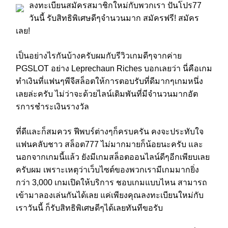
ลงทะเบียนสมัครสมาชิกใหม่กับพวกเรา ปันโปร77
วันนี้ รับสิทธิพิเศษดีๆจำนวนมาก สมัครฟรี! สมัคร
เลย!
เป็นอย่างไรกันบ้างครับผมกับรีวิวเกมดีๆจากค่าย
PGSLOT อย่าง Leprechaun Riches บอกเลยว่า นี่คือเกม
ทำเงินที่แฟนๆพีจีสล็อตให้การตอบรับที่ดีมากๆเกมหนึ่ง
เลยล่ะครับ ไม่ว่าจะด้วยไลน์เดิมพันที่มีจำนวนมากอัต
รการชำระเงินรางวัล
ที่ดีและก็สมควร ฟีพบร์ต่างๆก็ครบครัน คงจะประทับใจ
แฟนคลับชาว สล็อต777 ไม่มากมายก็น้อยนะครับ และ
นอกจากเกมนี้แล้ว ยังมีเกมสล็อตออนไลน์ดีๆอีกเพียบเลย
ครับผม เพราะเหตุว่าเว็บไซต์ของพวกเรามีเกมมากยิ่ง
กว่า 3,000 เกมเปิดให้บริการ ชอบเกมแบบไหน สามารถ
เข้ามาลองเล่นกันได้เลย แค่เพียงคุณลงทะเบียนใหม่กับ
เราวันนี้ ก็รับสิทธิพิเศษดีๆได้เลยทันทีขอรับ