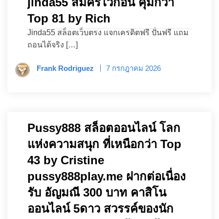
jinda55 สมัครไว้ก่อน คุ้มกว่า
Top 81 by Rich
Jinda55 สล็อตเว็บตรง แจกเครดิตฟรี ปั่นฟรี แถม
ถอนได้จริง […]
Frank Rodriguez
7 กรกฎาคม 2026
Pussy888 สล็อตออนไลน์ โลก
แห่งความสนุก ที่เหนือกว่า Top
43 by Cristine
pussy888play.me ฝากต่อเนื่อง
รับ อัญมณี 300 บาท คาสิโน
ออนไลน์ 5ดาว สวรรค์ของนัก