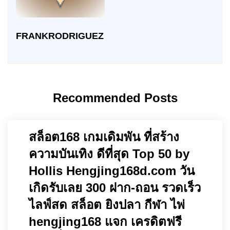
FRANKRODRIGUEZ
Recommended Posts
สล็อต168 เกมเดิมพัน ที่สร้าง
ความบันเทิง ดีที่สุด Top 50 by
Hollis Hengjing168d.com วัน
เกิดรับเลย 300 ฝาก-ถอน รวดเร็ว
ไลฟ์สด สล็อต ยิงปลา กีฬา ไพ่
hengjing168 แจก เครดิตฟรี