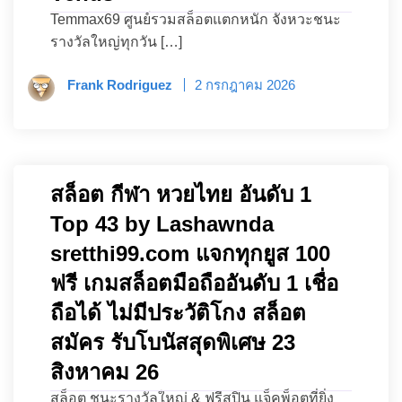
Temmax69 ศูนย์รวมสล็อตแตกหนัก จังหวะชนะ
รางวัลใหญ่ทุกวัน […]
Frank Rodriguez
2 กรกฎาคม 2026
สล็อต กีฬา หวยไทย อันดับ 1
Top 43 by Lashawnda
sretthi99.com แจกทุกยูส 100
ฟรี เกมสล็อตมือถืออันดับ 1 เชื่อ
ถือได้ ไม่มีประวัติโกง สล็อต
สมัคร รับโบนัสสุดพิเศษ 23
สิงหาคม 26
สล็อต ชนะรางวัลใหญ่ & ฟรีสปิน แจ็คพ็อตที่ยิ่ง