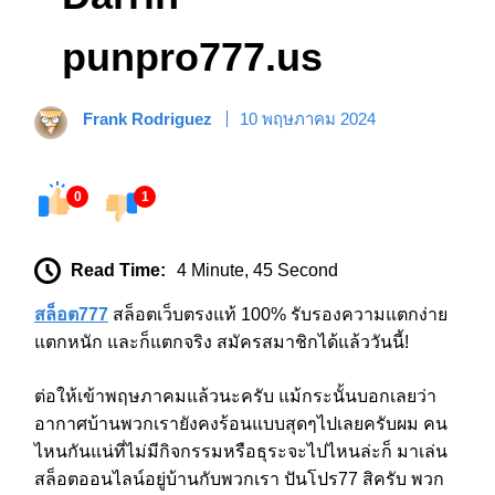
punpro777.us
Frank Rodriguez
10 พฤษภาคม 2024
0
1
Read Time:
4 Minute, 45 Second
สล็อต777
สล็อตเว็บตรงแท้ 100% รับรองความแตกง่าย
แตกหนัก และก็แตกจริง สมัครสมาชิกได้แล้ววันนี้!
ต่อให้เข้าพฤษภาคมแล้วนะครับ แม้กระนั้นบอกเลยว่า
อากาศบ้านพวกเรายังคงร้อนแบบสุดๆไปเลยครับผม คน
ไหนกันแน่ที่ไม่มีกิจกรรมหรือธุระจะไปไหนล่ะก็ มาเล่น
สล็อตออนไลน์อยู่บ้านกับพวกเรา ปันโปร77 สิครับ พวก