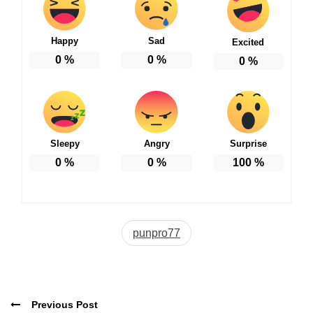
Happy
Sad
Excited
0
%
0
%
0
%
Sleepy
Angry
Surprise
0
%
0
%
100
%
punpro77
Previous Post