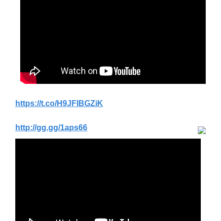
https://t.co/H9JFIBGZiK
http://gg.gg/1aps66