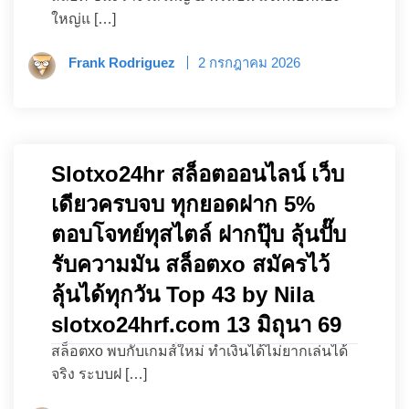
ใหญ่แ […]
Frank Rodriguez
2 กรกฎาคม 2026
Slotxo24hr สล็อตออนไลน์ เว็บ
เดียวครบจบ ทุกยอดฝาก 5%
ตอบโจทย์ทุสไตล์ ฝากปุ๊บ ลุ้นปั๊บ
รับความมัน สล็อตxo สมัครไว้
ลุ้นได้ทุกวัน Top 43 by Nila
slotxo24hrf.com 13 มิถุนา 69
สล็อตxo พบกับเกมส์ใหม่ ทำเงินได้ไม่ยากเล่นได้
จริง ระบบฝ […]