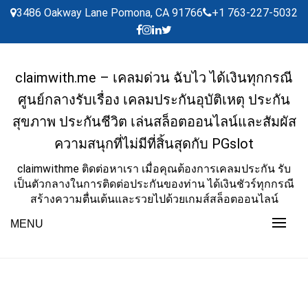
Skip
3486 Oakway Lane Pomona, CA 91766
+1 763-227-5032
to
content
claimwith.me – เคลมด่วน ฉับไว ได้เงินทุกกรณี
ศูนย์กลางรับเรื่อง เคลมประกันอุบัติเหตุ ประกัน
สุขภาพ ประกันชีวิต เล่นสล็อตออนไลน์และสัมผัส
ความสนุกที่ไม่มีที่สิ้นสุดกับ PGslot
claimwithme ติดต่อหาเรา เมื่อคุณต้องการเคลมประกัน รับ
เป็นตัวกลางในการติดต่อประกันของท่าน ได้เงินชัวร์ทุกกรณี
สร้างความตื่นเต้นและรวยไปด้วยเกมส์สล็อตออนไลน์
MENU