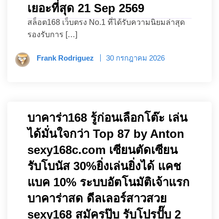
เยอะที่สุด 21 Sep 2569
สล็อต168 เว็บตรง No.1 ที่ได้รับความนิยมล่าสุด
รองรับการ […]
Frank Rodriguez
30 กรกฎาคม 2026
บาคาร่า168 รู้ก่อนเลือกโต๊ะ เล่น
ได้มั่นใจกว่า Top 87 by Anton
sexy168c.com เซียนตัดเซียน
รับโบนัส 30%ยิ่งเล่นยิ่งได้ แคช
แบค 10% ระบบอัตโนมัติเจ้าแรก
บาคาร่าสด ดีลเลอร์สาวสวย
sexy168 สมัครปุ๊บ รับโปรปั๊บ 2