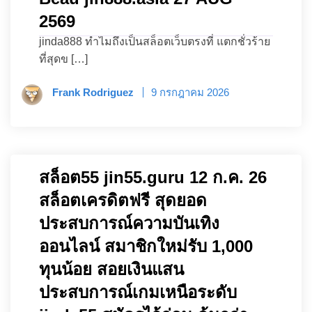
2569
jinda888 ทำไมถึงเป็นสล็อตเว็บตรงที่ แตกชั่วร้าย
ที่สุดข […]
Frank Rodriguez
9 กรกฎาคม 2026
สล็อต55 jin55.guru 12 ก.ค. 26
สล็อตเครดิตฟรี สุดยอด
ประสบการณ์ความบันเทิง
ออนไลน์ สมาชิกใหม่รับ 1,000
ทุนน้อย สอยเงินแสน
ประสบการณ์เกมเหนือระดับ