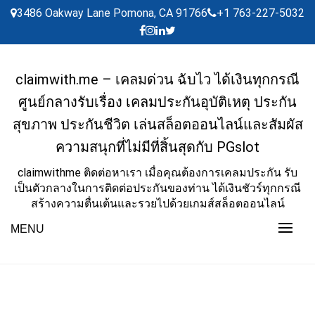
Skip
3486 Oakway Lane Pomona, CA 91766
+1 763-227-5032
to
content
claimwith.me – เคลมด่วน ฉับไว ได้เงินทุกกรณี
ศูนย์กลางรับเรื่อง เคลมประกันอุบัติเหตุ ประกัน
สุขภาพ ประกันชีวิต เล่นสล็อตออนไลน์และสัมผัส
ความสนุกที่ไม่มีที่สิ้นสุดกับ PGslot
claimwithme ติดต่อหาเรา เมื่อคุณต้องการเคลมประกัน รับ
เป็นตัวกลางในการติดต่อประกันของท่าน ได้เงินชัวร์ทุกกรณี
สร้างความตื่นเต้นและรวยไปด้วยเกมส์สล็อตออนไลน์
MENU