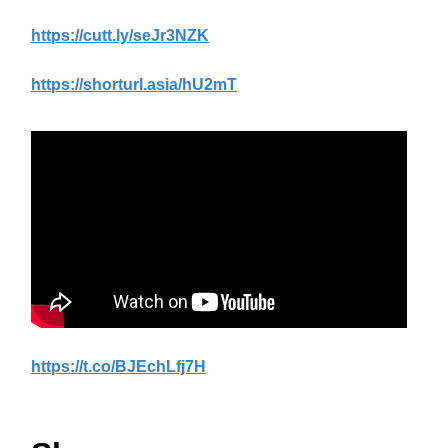
https://cutt.ly/seJr3NZK
https://shorturl.asia/hU2mT
https://t.co/BJEchLfj7H