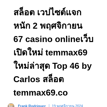
สล็อต เวปไซต์แจก
หนัก 2 พฤศจิกายน
67 casino onlineเว็บ
เปิดใหม่ temmax69
ใหม่ล่าสุด Top 46 by
Carlos สล็อต
temmax69.co
Frank Rodriguez
19 พฤศจิกายน 2024