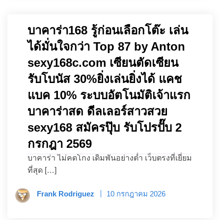
บาคาร่า168 รู้ก่อนเลือกโต๊ะ เล่น
ได้มั่นใจกว่า Top 87 by Anton
sexy168c.com เซียนตัดเซียน
รับโบนัส 30%ยิ่งเล่นยิ่งได้ แคช
แบค 10% ระบบอัตโนมัติเจ้าแรก
บาคาร่าสด ดีลเลอร์สาวสวย
sexy168 สมัครปุ๊บ รับโปรปั๊บ 2
กรกฎา 2569
บาคาร่า ไม่คดโกง เดิมพันอย่างต่ำ เว็บตรงที่เยี่ยม
ที่สุด […]
Frank Rodriguez
10 กรกฎาคม 2026