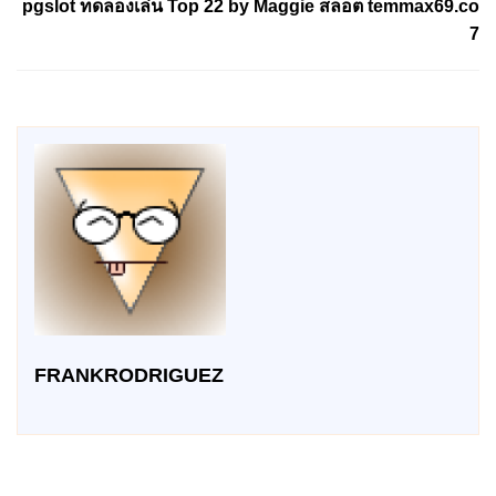
pgslot ทดลองเล่น Top 22 by Maggie สล็อต temmax69.co
7
FRANKRODRIGUEZ