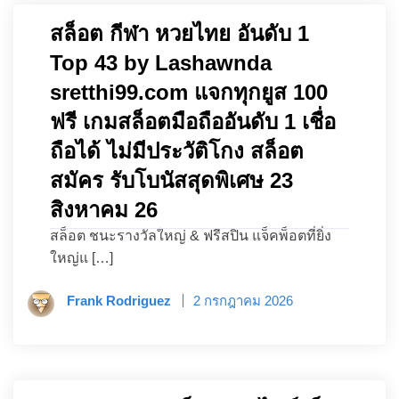
สล็อต กีฬา หวยไทย อันดับ 1
Top 43 by Lashawnda
sretthi99.com แจกทุกยูส 100
ฟรี เกมสล็อตมือถืออันดับ 1 เชื่อ
ถือได้ ไม่มีประวัติโกง สล็อต
สมัคร รับโบนัสสุดพิเศษ 23
สิงหาคม 26
สล็อต ชนะรางวัลใหญ่ & ฟรีสปิน แจ็คพ็อตที่ยิ่ง
ใหญ่แ […]
Frank Rodriguez
2 กรกฎาคม 2026