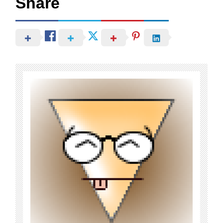
Share