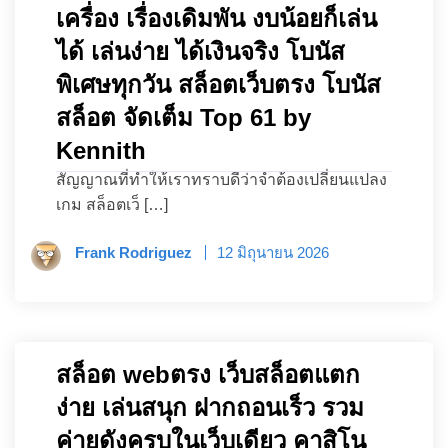
เครื่อง เรื่องเดิมพัน งบน้อยก็เล่น
ได้ เล่นง่าย ได้เงินจริง โบนัส
พิเศษทุกวัน สล็อตเว็บตรง โบนัส
สล็อต จัดเต็ม Top 61 by
Kennith
สัญญาณที่ทำให้เราทราบดีว่าจำต้องเปลี่ยนแปลง
เกม สล็อตเว็ […]
Frank Rodriguez
12 มิถุนายน 2026
สล็อต webตรง เว็บสล็อตแตก
ง่าย เล่นสนุก ฝากถอนเร็ว รวม
ค่ายดังครบในเว็บเดียว คาสิโน