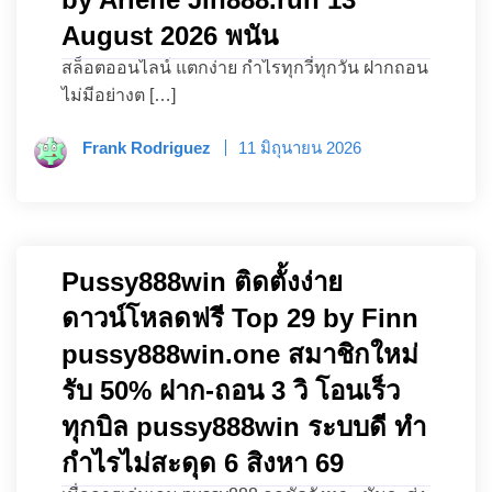
August 2026 พนัน
สล็อตออนไลน์ แตกง่าย กำไรทุกวี่ทุกวัน ฝากถอน
ไม่มีอย่างต […]
Frank Rodriguez
11 มิถุนายน 2026
Pussy888win ติดตั้งง่าย
ดาวน์โหลดฟรี Top 29 by Finn
pussy888win.one สมาชิกใหม่
รับ 50% ฝาก-ถอน 3 วิ โอนเร็ว
ทุกบิล pussy888win ระบบดี ทำ
กำไรไม่สะดุด 6 สิงหา 69