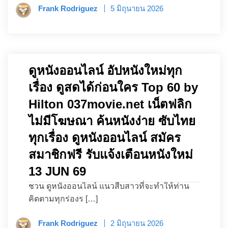
Frank Rodriguez
5 มิถุนายน 2026
ดูหนังออนไลน์ อัปหนังใหม่ทุก
เรื่อง ดูสดได้ก่อนใคร Top 60 by
Hilton 037movie.net เน็ตฟลิก
ไม่มีโฆษณา ค้นหนังง่าย ซับไทย
ทุกเรื่อง ดูหนังออนไลน์ สมัคร
สมาชิกฟรี รับแจ้งเตือนหนังใหม่
13 JUN 69
ชวน ดูหนังออนไลน์ แนวสืบสาวที่จะทำให้ท่าน
คิดตามทุกร่องร […]
Frank Rodriguez
2 มิถุนายน 2026