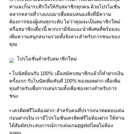
ค่าและก็น่าระทึกใจให้กับสมาชิกทุกคน ด้วยโปรโมชั่น
หลากหลายที่วางแบบมาเพื่อตอบสนองสิ่งที่มีความ
ต้องการของผู้เล่นทุกระดับ ไม่ว่าคุณจะเป็นสมาชิกใหม่
หรือสมาชิกเดี๋ยวนี้ พวกเรามีข้อแนะนำพิเศษที่พร้อมจะ
เพิ่มความสนุกสนานรวมทั้งจังหวะสำหรับการชนะของ
คุณ
โปรโมชั่นสำหรับสมาชิกใหม่
• โบนัสต้อนรับ 100%: เมื่อสมัครสมาชิกแล้วก็ทำฝากเงิน
ครั้งแรก รับโบนัสเพิ่มทันที 100% ของยอดฝาก เพื่อเพิ่ม
ทุนสำหรับเพื่อการเล่นรวมทั้งเพิ่มช่องทางสำหรับการ
ชนะ
• เครดิตฟรีไม่ต้องฝาก: สำหรับคนที่ปรารถนาทดสอบเล่น
ก่อนฝากเงิน เรามีโปรโมชั่นเครดิตฟรีไม่ต้องฝาก ให้ท่าน
ได้สัมผัสประสบการณ์การเล่นเกมpgslotโดยไม่ต้อง
ลงทุน