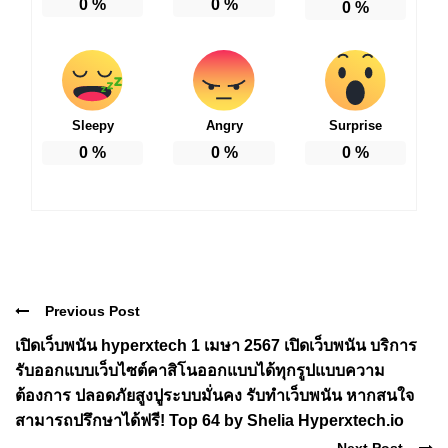
0
%
0
%
0
%
Sleepy
Angry
Surprise
0
%
0
%
0
%
Previous Post
เปิดเว็บพนัน hyperxtech 1 เมษา 2567 เปิดเว็บพนัน บริการ
รับออกแบบเว็บไซต์คาสิโนออกแบบได้ทุกรูปแบบความ
ต้องการ ปลอดภัยสูงปูระบบมั่นคง รับทำเว็บพนัน หากสนใจ
สามารถปรึกษาได้ฟรี! Top 64 by Shelia Hyperxtech.io
Next Post