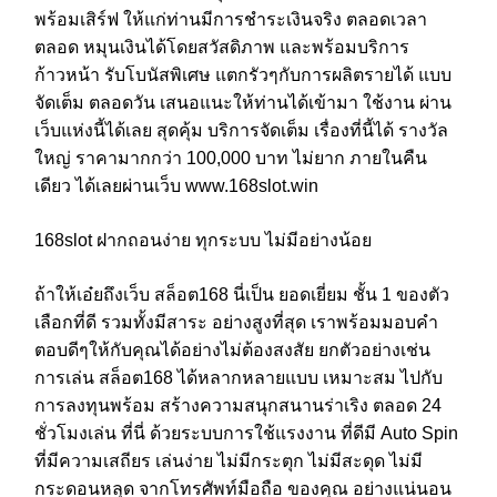
พร้อมเสิร์ฟ ให้แก่ท่านมีการชำระเงินจริง ตลอดเวลา
ตลอด หมุนเงินได้โดยสวัสดิภาพ และพร้อมบริการ
ก้าวหน้า รับโบนัสพิเศษ แตกรัวๆกับการผลิตรายได้ แบบ
จัดเต็ม ตลอดวัน เสนอแนะให้ท่านได้เข้ามา ใช้งาน ผ่าน
เว็บแห่งนี้ได้เลย สุดคุ้ม บริการจัดเต็ม เรื่องที่นี้ได้ รางวัล
ใหญ่ ราคามากกว่า 100,000 บาท ไม่ยาก ภายในคืน
เดียว ได้เลยผ่านเว็บ www.168slot.win
168slot ฝากถอนง่าย ทุกระบบ ไม่มีอย่างน้อย
ถ้าให้เอ๋ยถึงเว็บ สล็อต168 นี่เป็น ยอดเยี่ยม ชั้น 1 ของตัว
เลือกที่ดี รวมทั้งมีสาระ อย่างสูงที่สุด เราพร้อมมอบคำ
ตอบดีๆให้กับคุณได้อย่างไม่ต้องสงสัย ยกตัวอย่างเช่น
การเล่น สล็อต168 ได้หลากหลายแบบ เหมาะสม ไปกับ
การลงทุนพร้อม สร้างความสนุกสนานร่าเริง ตลอด 24
ชั่วโมงเล่น ที่นี่ ด้วยระบบการใช้แรงงาน ที่ดีมี Auto Spin
ที่มีความเสถียร เล่นง่าย ไม่มีกระตุก ไม่มีสะดุด ไม่มี
กระดอนหลุด จากโทรศัพท์มือถือ ของคุณ อย่างแน่นอน