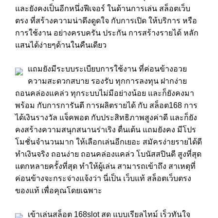
และยังคงเป็นอีกหนึ่งฟีเจอร์ ในด้านการเล่น สล็อตเว็บ
ตรง ที่สร้างความน่าดึงดูดใจ กับการเปิด ให้บริการ หรือ
การใช้งาน อย่างครบครัน ประกัน การสร้างรายได้ หลัก
แสนได้ง่ายๆด้านในคืนเดียว
แถมยังมีระบบระเบียบการใช้งาน ที่ค่อนข้างอวย
ความสะดวกสบาย รองรับ ทุกการลงทุน ฝากง่าย
ถอนคล่องแคล่ว ทุกระบบไม่มีอย่างน้อย และก็ยังคงมา
พร้อม กับการการันตี การผลิตรายได้ กับ สล็อต168 การ
ได้เงินรางวัล แจ็คพอต กับประสิทธิภาพสูงค่าดี และก็ยัง
คงสร้างความสนุกสนานร่าเริง ตื่นเต้น แถมยังคง มีโปร
โมชั่นจำนวนมาก ให้เลือกเล่นอีกเยอะ สมัครง่ายรายได้ดี
ทำเงินจริง ถอนง่าย ถอนคล่องแคล่ว โบนัสสปินดี สูงที่สุด
แตกหลายครั้งที่สุด ทำให้ผู้เล่น สามารถเข้าถึง สาเหตุที่
ค่อนข้างจะกระจ่างแจ้งว่า นี่เป็น เว็บแท้ สล็อตเว็บตรง
ของแท้ เพื่อคุณโดยเฉพาะ
เข้าเล่นสล็อต 168slot สด แบบเรียลไทม์ เร็วทันใจ