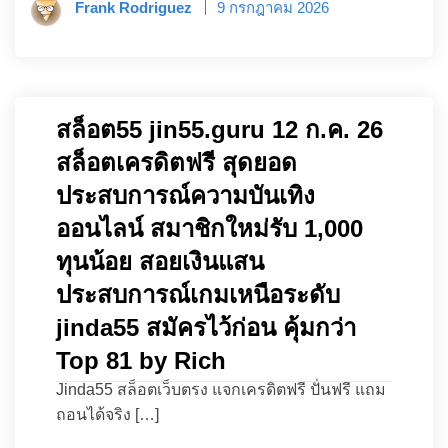
Frank Rodriguez
9 กรกฎาคม 2026
สล็อต55 jin55.guru 12 ก.ค. 26
สล็อตเครดิตฟรี สุดยอด
ประสบการณ์ความบันเทิง
ออนไลน์ สมาชิกใหม่รับ 1,000
ทุนน้อย สอยเงินแสน
ประสบการณ์เกมเหนือระดับ
jinda55 สมัครไว้ก่อน คุ้มกว่า
Top 81 by Rich
Jinda55 สล็อตเว็บตรง แจกเครดิตฟรี ปั่นฟรี แถม
ถอนได้จริง […]