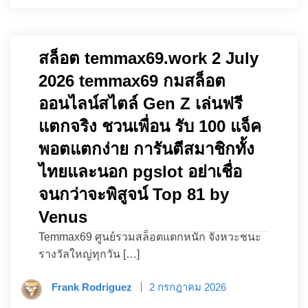
สล็อต temmax69.work 2 July
2026 temmax69 กมสล็อต
ออนไลน์สไตล์ Gen Z เล่นฟรี
แตกจริง ชวนเพื่อน รับ 100 แจ็ค
พอตแตกง่าย การันตีสมาชิกทั้ง
ไทยและนอก pgslot อย่าเชื่อ
จนกว่าจะพิสูจน์ Top 81 by
Venus
Temmax69 ศูนย์รวมสล็อตแตกหนัก จังหวะชนะ
รางวัลใหญ่ทุกวัน […]
Frank Rodriguez
2 กรกฎาคม 2026