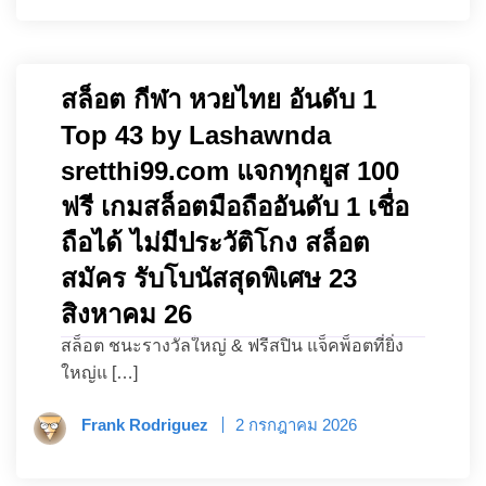
สล็อต กีฬา หวยไทย อันดับ 1
Top 43 by Lashawnda
sretthi99.com แจกทุกยูส 100
ฟรี เกมสล็อตมือถืออันดับ 1 เชื่อ
ถือได้ ไม่มีประวัติโกง สล็อต
สมัคร รับโบนัสสุดพิเศษ 23
สิงหาคม 26
สล็อต ชนะรางวัลใหญ่ & ฟรีสปิน แจ็คพ็อตที่ยิ่ง
ใหญ่แ […]
Frank Rodriguez
2 กรกฎาคม 2026