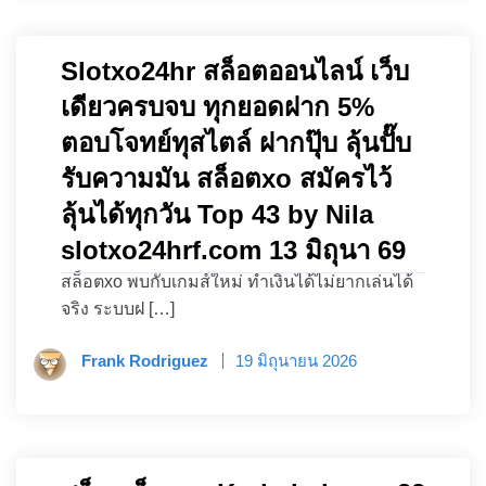
Slotxo24hr สล็อตออนไลน์ เว็บ
เดียวครบจบ ทุกยอดฝาก 5%
ตอบโจทย์ทุสไตล์ ฝากปุ๊บ ลุ้นปั๊บ
รับความมัน สล็อตxo สมัครไว้
ลุ้นได้ทุกวัน Top 43 by Nila
slotxo24hrf.com 13 มิถุนา 69
สล็อตxo พบกับเกมส์ใหม่ ทำเงินได้ไม่ยากเล่นได้
จริง ระบบฝ […]
Frank Rodriguez
19 มิถุนายน 2026