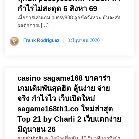
กำไรไม่สะดุด 6 สิงหา 69
เมื่อการเล่นเกม pussy888 ถูกขัดจังหวะ มันจะส่ง
ผลต่อการเ […]
Frank Rodriguez
8 มิถุนายน 2026
casino sagame168 บาคาร่า
เกมเดิมพันสุดฮิต ลุ้นง่าย จ่าย
จริง กำไรไว เว็บเปิดใหม่
sagame168th1.co ใหม่ล่าสุด
Top 21 by Charli 2 เว็บแตกง่าย
มิถุนายน 26
คนเล่นตัดสินอะไรบ้างที่อยู่ใน 10 วินาทีแรกที่เข้า