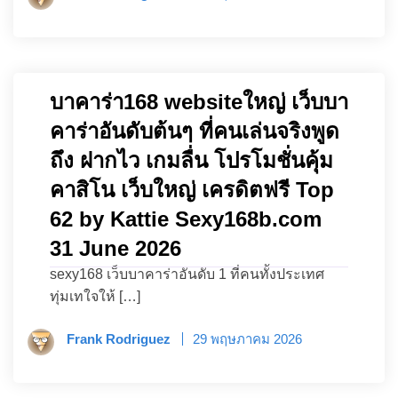
บาคาร่า168 websiteใหญ่ เว็บบา
คาร่าอันดับต้นๆ ที่คนเล่นจริงพูด
ถึง ฝากไว เกมลื่น โปรโมชั่นคุ้ม
คาสิโน เว็บใหญ่ เครดิตฟรี Top
62 by Kattie Sexy168b.com
31 June 2026
sexy168 เว็บบาคาร่าอันดับ 1 ที่คนทั้งประเทศ
ทุ่มเทใจให้ […]
Frank Rodriguez
29 พฤษภาคม 2026