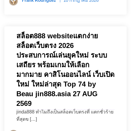
Frank Rodriguez
10 กรกฎาคม 2026
สล็อต888 websiteแตกง่าย
สล็อตเว็บตรง 2026
ประสบการณ์เล่นยุคใหม่ ระบบ
เสถียร พร้อมเกมให้เลือก
มากมาย คาสิโนออนไลน์ เว็บเปิด
ใหม่ ใหม่ล่าสุด Top 74 by
Beau jin888.asia 27 AUG
2569
jinda888 ทำไมถึงเป็นสล็อตเว็บตรงที่ แตกชั่วร้าย
ที่สุดข […]