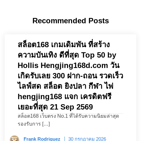
Recommended Posts
สล็อต168 เกมเดิมพัน ที่สร้าง
ความบันเทิง ดีที่สุด Top 50 by
Hollis Hengjing168d.com วัน
เกิดรับเลย 300 ฝาก-ถอน รวดเร็ว
ไลฟ์สด สล็อต ยิงปลา กีฬา ไพ่
hengjing168 แจก เครดิตฟรี
เยอะที่สุด 21 Sep 2569
สล็อต168 เว็บตรง No.1 ที่ได้รับความนิยมล่าสุด
รองรับการ […]
Frank Rodriguez
30 กรกฎาคม 2026