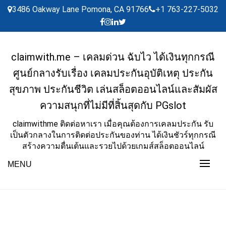
Skip
3486 Oakway Lane Pomona, CA 91766
+1 763-227-5032
to
content
claimwith.me – เคลมด่วน ฉับไว ได้เงินทุกกรณี
ศูนย์กลางรับเรื่อง เคลมประกันอุบัติเหตุ ประกัน
สุขภาพ ประกันชีวิต เล่นสล็อตออนไลน์และสัมผัส
ความสนุกที่ไม่มีที่สิ้นสุดกับ PGslot
claimwithme ติดต่อหาเรา เมื่อคุณต้องการเคลมประกัน รับ
เป็นตัวกลางในการติดต่อประกันของท่าน ได้เงินชัวร์ทุกกรณี
สร้างความตื่นเต้นและรวยไปด้วยเกมส์สล็อตออนไลน์
MENU