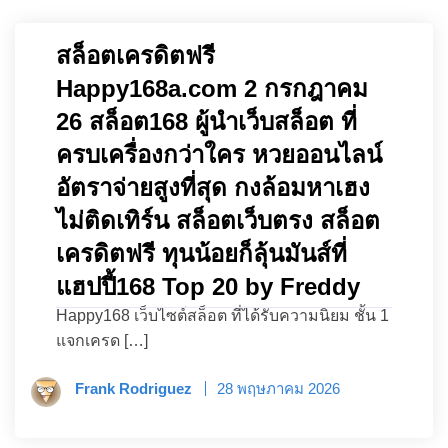
สล็อตเครดิตฟรี
Happy168a.com 2 กรกฎาคม
26 สล็อต168 ผู้นำเว็บสล็อต ที่
ครบเครื่องกว่าใคร หวยออนไลน์
อัตราจ่ายสูงที่สุด กงล้อมหาเฮง
ไม่ติดเทิร์น สล็อตเว็บตรง สล็อต
เครดิตฟรี ทุนน้อยก็ลุ้นมันส์ที่
แฮปปี้168 Top 20 by Freddy
Happy168 เว็บไซต์สล็อต ที่ได้รับความนิยม ชั้น 1
แจกเครด […]
Frank Rodriguez
28 พฤษภาคม 2026