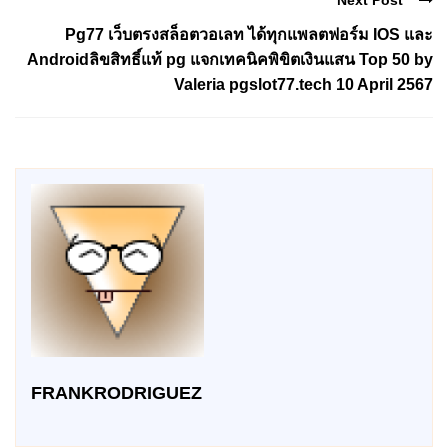
Pg77 เว็บตรงสล็อตวอเลท ได้ทุกแพลตฟอร์ม IOS และ
Androidลิขสิทธิ์แท้ pg แจกเทคนิคพิขิตเงินแสน Top 50 by
Valeria pgslot77.tech 10 April 2567
FRANKRODRIGUEZ