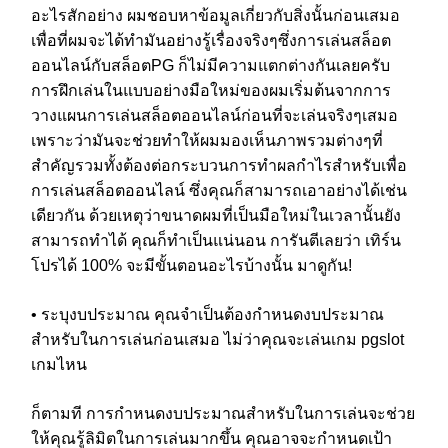
อะไรสักอย่าง ผมชอบหาข้อมูลเกี่ยวกับสิ่งนั้นก่อนเสมอ
เพื่อที่ผมจะได้ทำมันอย่างรู้เรื่องจริงๆซึ่งการเล่นสล็อต
ออนไลน์กับสล็อตPG ก็ไม่มีความแตกต่างกันเลยครับ
การฝึกเล่นในแบบอย่างมือใหม่ของผมเริ่มต้นจากการ
วางแผนการเล่นสล็อตออนไลน์ก่อนที่จะเล่นจริงๆเสมอ
เพราะว่ามันจะช่วยทำให้ผมมองเห็นภาพรวมต่างๆที่
สำคัญรวมทั้งต้องต่อกระบวนการทำผลกำไรสำหรับเพื่อ
การเล่นสล็อตออนไลน์ ซึ่งคุณก็สามารถเอาอย่างได้เช่น
เดียวกัน ด้วยเหตุว่าขนาดผมที่เป็นมือใหม่ในเวลานั้นยัง
สามารถทำได้ คุณก็ทำเป็นแน่นอน การันตีเลยว่า เทิร์น
โปรได้ 100% จะมีขั้นตอนอะไรบ้างนั้น มาดูกัน!
• ระบุงบประมาณ คุณจำเป็นต้องกำหนดงบประมาณ
สำหรับในการเล่นก่อนเสมอ ไม่ว่าคุณจะเล่นเกม pgslot
เกมไหน
ก็ตามที การกำหนดงบประมาณสำหรับในการเล่นจะช่วย
ให้คุณรู้ลิมิตในการเล่นมากขึ้น คุณอาจจะกำหนดเป้า