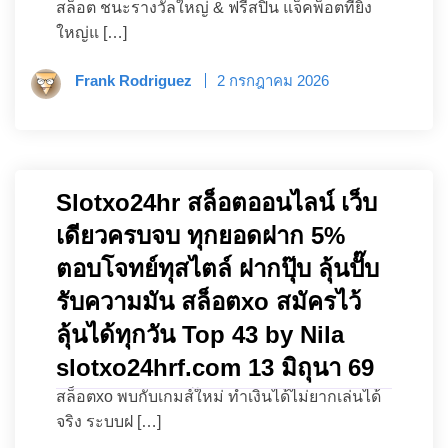
สล็อต ชนะรางวัลใหญ่ & ฟรีสปิน แจ็คพ็อตที่ยิ่ง
ใหญ่แ […]
Frank Rodriguez
2 กรกฎาคม 2026
Slotxo24hr สล็อตออนไลน์ เว็บ
เดียวครบจบ ทุกยอดฝาก 5%
ตอบโจทย์ทุสไตล์ ฝากปุ๊บ ลุ้นปั๊บ
รับความมัน สล็อตxo สมัครไว้
ลุ้นได้ทุกวัน Top 43 by Nila
slotxo24hrf.com 13 มิถุนา 69
สล็อตxo พบกับเกมส์ใหม่ ทำเงินได้ไม่ยากเล่นได้
จริง ระบบฝ […]