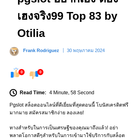
เฮงจริง99 Top 83 by
Otilia
Frank Rodriguez
30 พฤษภาคม 2024
0
0
Read Time:
4 Minute, 58 Second
Pgslot สล็อตออนไลน์ที่ดีเยี่ยมที่สุดตอนนี้ โบนัสเครดิตฟรี
มากมาย สมัครสมาชิกง่าย ลองเลย!
ทางสำหรับในการเป็นเศรษฐีของคุณมาถึงแล้ว! อย่า
พลาดโอกาสดีๆสำหรับในการเข้ามาใช้บริการกับสล็อต