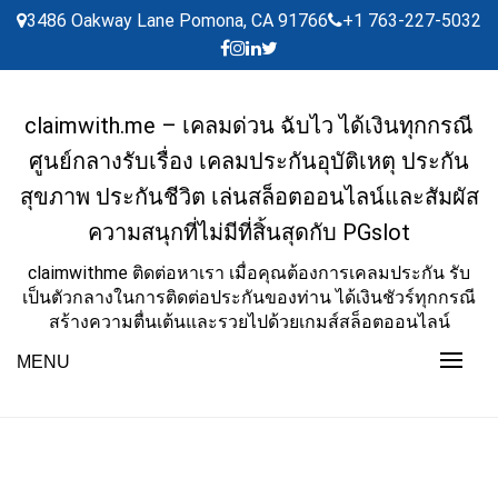
Skip
3486 Oakway Lane Pomona, CA 91766
+1 763-227-5032
to
content
claimwith.me – เคลมด่วน ฉับไว ได้เงินทุกกรณี
ศูนย์กลางรับเรื่อง เคลมประกันอุบัติเหตุ ประกัน
สุขภาพ ประกันชีวิต เล่นสล็อตออนไลน์และสัมผัส
ความสนุกที่ไม่มีที่สิ้นสุดกับ PGslot
claimwithme ติดต่อหาเรา เมื่อคุณต้องการเคลมประกัน รับ
เป็นตัวกลางในการติดต่อประกันของท่าน ได้เงินชัวร์ทุกกรณี
สร้างความตื่นเต้นและรวยไปด้วยเกมส์สล็อตออนไลน์
MENU