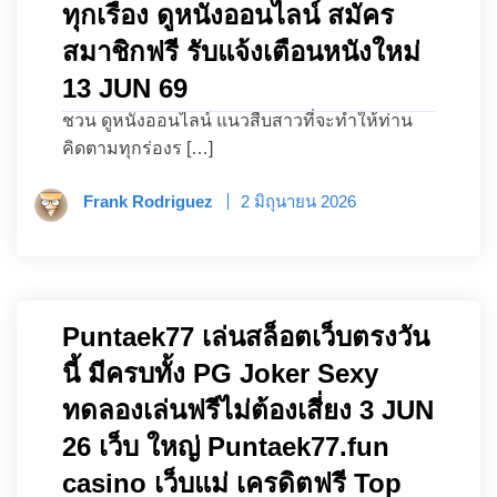
ทุกเรื่อง ดูหนังออนไลน์ สมัคร
สมาชิกฟรี รับแจ้งเตือนหนังใหม่
13 JUN 69
ชวน ดูหนังออนไลน์ แนวสืบสาวที่จะทำให้ท่าน
คิดตามทุกร่องร […]
Frank Rodriguez
2 มิถุนายน 2026
Puntaek77 เล่นสล็อตเว็บตรงวัน
นี้ มีครบทั้ง PG Joker Sexy
ทดลองเล่นฟรีไม่ต้องเสี่ยง 3 JUN
26 เว็บ ใหญ่ Puntaek77.fun
casino เว็บแม่ เครดิตฟรี Top