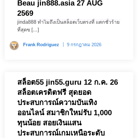
Beau jin888.asia 27 AUG
2569
jinda888 ทำไมถึงเป็นสล็อตเว็บตรงที่ แตกชั่วร้าย
ที่สุดข […]
Frank Rodriguez
9 กรกฎาคม 2026
สล็อต55 jin55.guru 12 ก.ค. 26
สล็อตเครดิตฟรี สุดยอด
ประสบการณ์ความบันเทิง
ออนไลน์ สมาชิกใหม่รับ 1,000
ทุนน้อย สอยเงินแสน
ประสบการณ์เกมเหนือระดับ