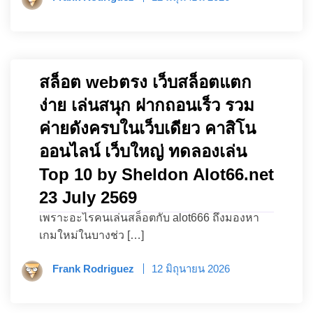
สล็อต webตรง เว็บสล็อตแตก
ง่าย เล่นสนุก ฝากถอนเร็ว รวม
ค่ายดังครบในเว็บเดียว คาสิโน
ออนไลน์ เว็บใหญ่ ทดลองเล่น
Top 10 by Sheldon Alot66.net
23 July 2569
เพราะอะไรคนเล่นสล็อตกับ alot666 ถึงมองหา
เกมใหม่ในบางช่ว […]
Frank Rodriguez
12 มิถุนายน 2026