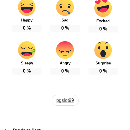
Happy
Sad
Excited
0
%
0
%
0
%
Sleepy
Angry
Surprise
0
%
0
%
0
%
pgslot99