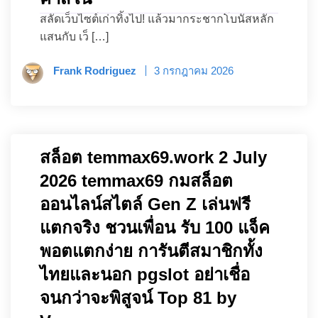
สลัดเว็บไซต์เก่าทิ้งไป! แล้วมากระชากโบนัสหลัก
แสนกับ เว็ […]
Frank Rodriguez
3 กรกฎาคม 2026
สล็อต temmax69.work 2 July
2026 temmax69 กมสล็อต
ออนไลน์สไตล์ Gen Z เล่นฟรี
แตกจริง ชวนเพื่อน รับ 100 แจ็ค
พอตแตกง่าย การันตีสมาชิกทั้ง
ไทยและนอก pgslot อย่าเชื่อ
จนกว่าจะพิสูจน์ Top 81 by