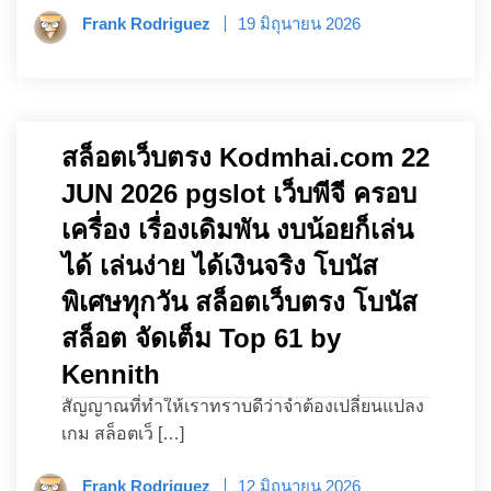
Frank Rodriguez
19 มิถุนายน 2026
สล็อตเว็บตรง Kodmhai.com 22
JUN 2026 pgslot เว็บพีจี ครอบ
เครื่อง เรื่องเดิมพัน งบน้อยก็เล่น
ได้ เล่นง่าย ได้เงินจริง โบนัส
พิเศษทุกวัน สล็อตเว็บตรง โบนัส
สล็อต จัดเต็ม Top 61 by
Kennith
สัญญาณที่ทำให้เราทราบดีว่าจำต้องเปลี่ยนแปลง
เกม สล็อตเว็ […]
Frank Rodriguez
12 มิถุนายน 2026