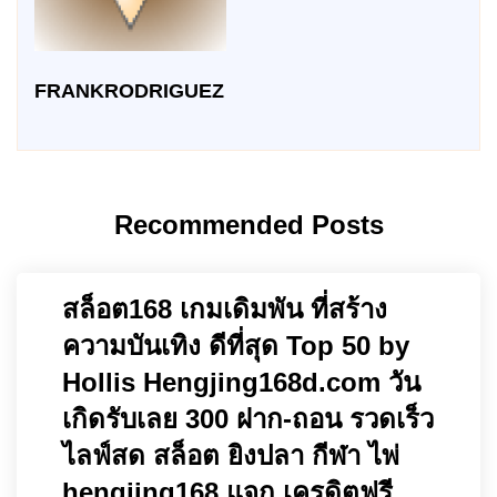
FRANKRODRIGUEZ
Recommended Posts
สล็อต168 เกมเดิมพัน ที่สร้าง
ความบันเทิง ดีที่สุด Top 50 by
Hollis Hengjing168d.com วัน
เกิดรับเลย 300 ฝาก-ถอน รวดเร็ว
ไลฟ์สด สล็อต ยิงปลา กีฬา ไพ่
hengjing168 แจก เครดิตฟรี