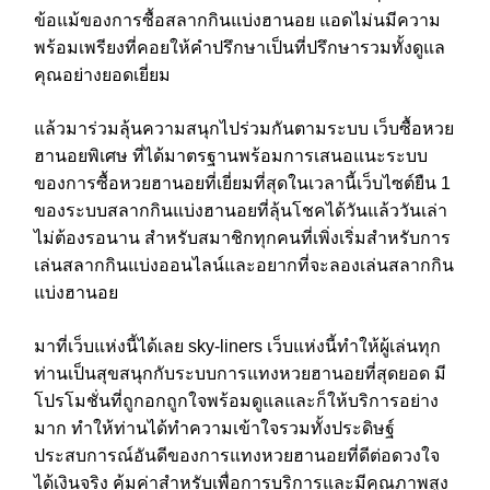
ข้อแม้ของการซื้อสลากกินแบ่งฮานอย แอดไม่นมีความ
พร้อมเพรียงที่คอยให้คำปรึกษาเป็นที่ปรึกษารวมทั้งดูแล
คุณอย่างยอดเยี่ยม
แล้วมาร่วมลุ้นความสนุกไปร่วมกันตามระบบ เว็บซื้อหวย
ฮานอยพิเศษ ที่ได้มาตรฐานพร้อมการเสนอแนะระบบ
ของการซื้อหวยฮานอยที่เยี่ยมที่สุดในเวลานี้เว็บไซต์ยืน 1
ของระบบสลากกินแบ่งฮานอยที่ลุ้นโชคได้วันแล้ววันเล่า
ไม่ต้องรอนาน สำหรับสมาชิกทุกคนที่เพิ่งเริ่มสำหรับการ
เล่นสลากกินแบ่งออนไลน์และอยากที่จะลองเล่นสลากกิน
แบ่งฮานอย
มาที่เว็บแห่งนี้ได้เลย sky-liners เว็บแห่งนี้ทำให้ผู้เล่นทุก
ท่านเป็นสุขสนุกกับระบบการแทงหวยฮานอยที่สุดยอด มี
โปรโมชั่นที่ถูกอกถูกใจพร้อมดูแลและก็ให้บริการอย่าง
มาก ทำให้ท่านได้ทำความเข้าใจรวมทั้งประดิษฐ์
ประสบการณ์อันดีของการแทงหวยฮานอยที่ดีต่อดวงใจ
ได้เงินจริง คุ้มค่าสำหรับเพื่อการบริการและมีคุณภาพสูง