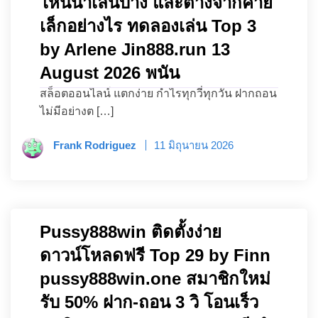
ไหนน่าเล่นบ้าง และต่างจากค่าย
เล็กอย่างไร ทดลองเล่น Top 3
by Arlene Jin888.run 13
August 2026 พนัน
สล็อตออนไลน์ แตกง่าย กำไรทุกวี่ทุกวัน ฝากถอน
ไม่มีอย่างต […]
Frank Rodriguez
11 มิถุนายน 2026
Pussy888win ติดตั้งง่าย
ดาวน์โหลดฟรี Top 29 by Finn
pussy888win.one สมาชิกใหม่
รับ 50% ฝาก-ถอน 3 วิ โอนเร็ว