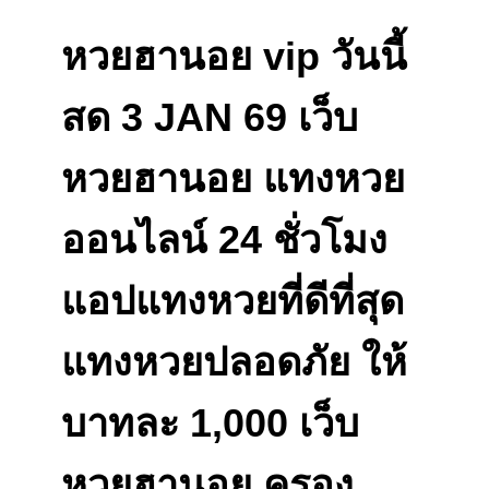
หวยฮานอย vip วันนี้
สด 3 JAN 69 เว็บ
หวยฮานอย แทงหวย
ออนไลน์ 24 ชั่วโมง
แอปแทงหวยที่ดีที่สุด
แทงหวยปลอดภัย ให้
บาทละ 1,000 เว็บ
หวยฮานอย ครอง