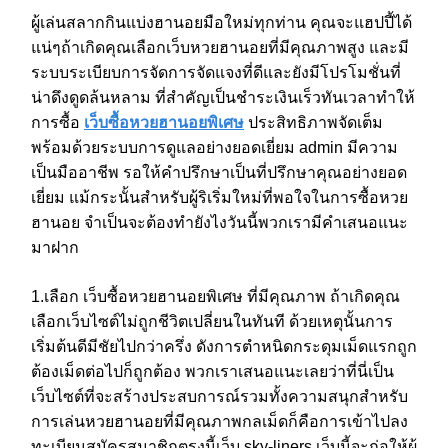
ผู้เล่นสลากกินแบ่งฮานอยมือใหม่ทุกท่าน คุณจะแฮปปี้ได้
แน่ๆถ้าเกิดคุณเลือกเว็บหวยฮานอยที่มีคุณภาพสูง และมี
ระบบระเบียบการจัดการจัดแจงที่ดีและยังมีโปรโมชั่นที่
น่าดึงดูดล้นหลาม ที่สำคัญเป็นชำระเงินเร็วทันเวลาทำให้
การซื้อ
เว็บซื้อหวยฮานอยพิเศษ
ประสิทธิภาพจัดเต็ม
พร้อมด้วยระบบการดูแลอย่างยอดเยี่ยม admin มีความ
เป็นมืออาชีพ รอให้คำปรึกษาเป็นที่ปรึกษาคุณอย่างยอด
เยี่ยม แม้กระนั้นสำหรับผู้ริเริ่มใหม่ที่พอใจในการซื้อหวย
ฮานอย จำเป็นจะต้องทำยังไงวันนี้พวกเรามีคำเสนอแนะ
มาฝาก
1.เลือก เว็บซื้อหวยฮานอยพิเศษ ที่มีคุณภาพ ถ้าเกิดคุณ
เลือกเว็บไซต์ไม่ถูกชีวิตเปลี่ยนในทันที ด้วยเหตุนั้นการ
เริ่มต้นดีมีชัยไปกว่าครึ่ง ดังการตำหนิดกระดุมเม็ดแรกถูก
ต้องเม็ดต่อไปก็ถูกต้อง พวกเราเสนอแนะเลยว่าที่นี่เป็น
เว็บไซต์ที่จะสร้างประสบการณ์รวมทั้งความสนุกสำหรับ
การเล่นหวยฮานอยที่มีคุณภาพกลเม็ดก็คือการเข้าไปลง
ทะเบียนสมัครสมาชิกตรงนี้เว็บ sky-liners เว็บนี้จะก่อให้ผู้