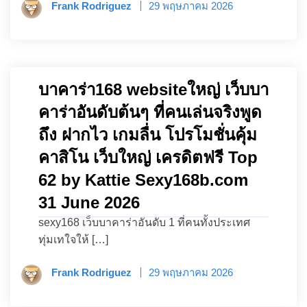
Frank Rodriguez
29 พฤษภาคม 2026
บาคาร่า168 websiteใหญ่ เว็บบา
คาร่าอันดับต้นๆ ที่คนเล่นจริงพูด
ถึง ฝากไว เกมลื่น โปรโมชั่นคุ้ม
คาสิโน เว็บใหญ่ เครดิตฟรี Top
62 by Kattie Sexy168b.com
31 June 2026
sexy168 เว็บบาคาร่าอันดับ 1 ที่คนทั้งประเทศ
ทุ่มเทใจให้ […]
Frank Rodriguez
29 พฤษภาคม 2026