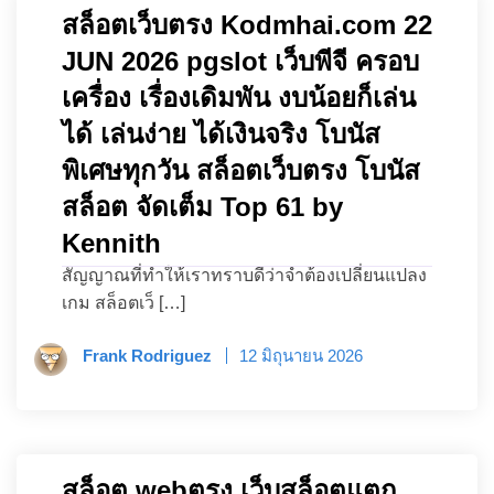
สล็อตเว็บตรง Kodmhai.com 22
JUN 2026 pgslot เว็บพีจี ครอบ
เครื่อง เรื่องเดิมพัน งบน้อยก็เล่น
ได้ เล่นง่าย ได้เงินจริง โบนัส
พิเศษทุกวัน สล็อตเว็บตรง โบนัส
สล็อต จัดเต็ม Top 61 by
Kennith
สัญญาณที่ทำให้เราทราบดีว่าจำต้องเปลี่ยนแปลง
เกม สล็อตเว็ […]
Frank Rodriguez
12 มิถุนายน 2026
สล็อต webตรง เว็บสล็อตแตก