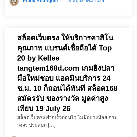
Frank Rodriguez
29 พฤษภาคม 2026
สล็อตเว็บตรง ให้บริการคาสิโน
คุณภาพ แบรนด์เชื่อถือได้ Top
20 by Kellee
tangtem168d.com เกมยิงปลา
มือใหม่ชอบ แอดมินบริการ 24
ช.ม. 10 ก็ถอนได้ทันที สล็อต168
สมัครรับ ของรางวัล มูลค่าสูง
เพียบ 19 July 26
สล็อตเว็บตรง ฝากเร็วถอนไว ไม่มีอย่างน้อย ครบ
วงจร ประสบก […]