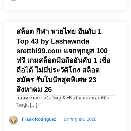
สล็อต กีฬา หวยไทย อันดับ 1
Top 43 by Lashawnda
sretthi99.com แจกทุกยูส 100
ฟรี เกมสล็อตมือถืออันดับ 1 เชื่อ
ถือได้ ไม่มีประวัติโกง สล็อต
สมัคร รับโบนัสสุดพิเศษ 23
สิงหาคม 26
สล็อต ชนะรางวัลใหญ่ & ฟรีสปิน แจ็คพ็อตที่ยิ่ง
ใหญ่แ […]
Frank Rodriguez
2 กรกฎาคม 2026