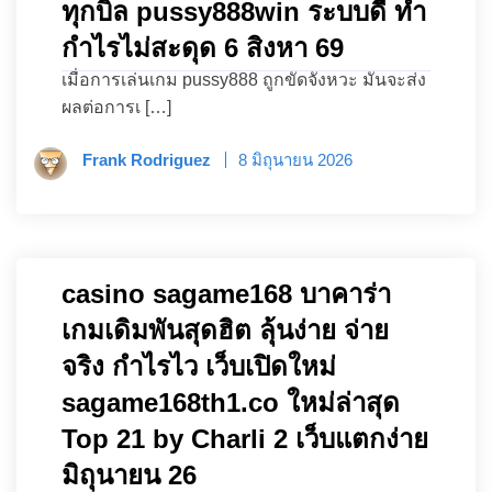
ทุกบิล pussy888win ระบบดี ทำ
กำไรไม่สะดุด 6 สิงหา 69
เมื่อการเล่นเกม pussy888 ถูกขัดจังหวะ มันจะส่ง
ผลต่อการเ […]
Frank Rodriguez
8 มิถุนายน 2026
casino sagame168 บาคาร่า
เกมเดิมพันสุดฮิต ลุ้นง่าย จ่าย
จริง กำไรไว เว็บเปิดใหม่
sagame168th1.co ใหม่ล่าสุด
Top 21 by Charli 2 เว็บแตกง่าย
มิถุนายน 26