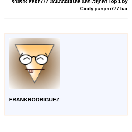
จ่ายจริง สล็อต777 เล่นแบบมีสไตล์ แตกไวทุกตา Top 1 by
Cindy punpro777.bar
FRANKRODRIGUEZ