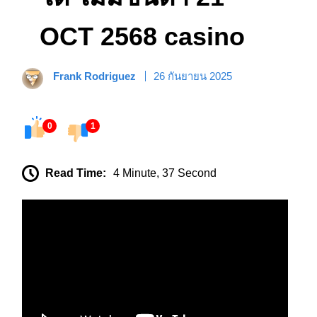
OCT 2568 casino
Frank Rodriguez
26 กันยายน 2025
0
1
Read Time:
4 Minute, 37 Second