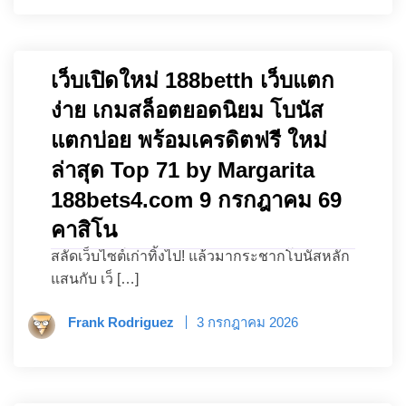
เว็บเปิดใหม่ 188betth เว็บแตก
ง่าย เกมสล็อตยอดนิยม โบนัส
แตกบ่อย พร้อมเครดิตฟรี ใหม่
ล่าสุด Top 71 by Margarita
188bets4.com 9 กรกฎาคม 69
คาสิโน
สลัดเว็บไซต์เก่าทิ้งไป! แล้วมากระชากโบนัสหลัก
แสนกับ เว็ […]
Frank Rodriguez
3 กรกฎาคม 2026