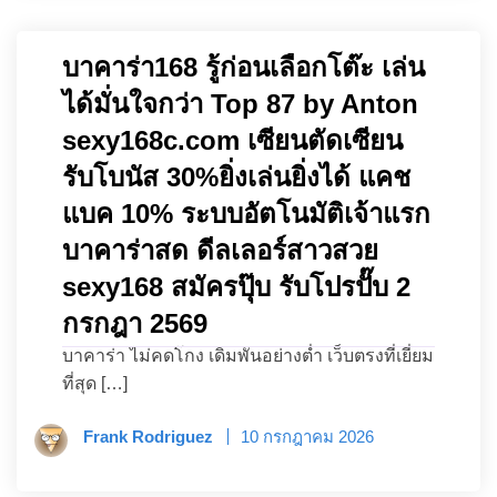
บาคาร่า168 รู้ก่อนเลือกโต๊ะ เล่น
ได้มั่นใจกว่า Top 87 by Anton
sexy168c.com เซียนตัดเซียน
รับโบนัส 30%ยิ่งเล่นยิ่งได้ แคช
แบค 10% ระบบอัตโนมัติเจ้าแรก
บาคาร่าสด ดีลเลอร์สาวสวย
sexy168 สมัครปุ๊บ รับโปรปั๊บ 2
กรกฎา 2569
บาคาร่า ไม่คดโกง เดิมพันอย่างต่ำ เว็บตรงที่เยี่ยม
ที่สุด […]
Frank Rodriguez
10 กรกฎาคม 2026