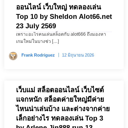
ออนไลน์ เว็บใหญ่ ทดลองเล่น
Top 10 by Sheldon Alot66.net
23 July 2569
เพราะอะไรคนเล่นสล็อตกับ alot666 ถึงมองหา
เกมใหม่ในบางช่ว […]
Frank Rodriguez
12 มิถุนายน 2026
เว็บแม่ สล็อตออนไลน์ เว็บไซต์
แจกหนัก สล็อตค่ายใหญ่มีค่าย
ไหนน่าเล่นบ้าง และต่างจากค่าย
เล็กอย่างไร ทดลองเล่น Top 3
by Arlene Jin888.run 13