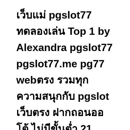
เว็บแม่ pgslot77
ทดลองเล่น Top 1 by
Alexandra pgslot77
pgslot77.me pg77
webตรง รวมทุก
ความสนุกกับ pgslot
เว็บตรง ฝากถอนออ
โต้ ไม่มีขั้นต่ำ 21