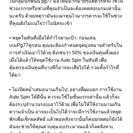
ในกลุ่มนักพนัน pg77 มือใหม่มากมายๆแต่ควรที่จะใช้ใน
ช่วงแรกๆหรือช่วงที่คุณจำเป็นจะต้องทดสอบเกมเท่านั้น
นะครับ ด้วยเหตุว่ามันจะเผาทุนไวมากๆควรจะใช้ในช่วง
ที่คุณยังไม่แน่ใจว่าโบนัสจะเข้า
• หยุดในทันทีเมื่อได้กำไรตามเป้า: ก่อนเล่น
เกมPg77ทุกหน คุณจะต้องกำหนดจุดมุ่งหมายสำหรับใน
การทำเงินเอาไว้ด้วย ดังเช่นว่า 50% ของเงินทุนทั้งผอง
เมื่อได้แล้วให้หยุดใช้งาน Auto Spin ในทันที เพื่อ
คุ้มครองเงินทุนที่บางทีก็อาจจะเสียไปได้ รวมทั้งกำไรที่
ได้มา
• ไม่เปิดสม่ำเสมอนานเกินไป: อย่างที่ผมบอก การใช้งาน
Auto Spin ให้ดีนั้น ควรจะใช้ในขั้นแรกเท่านั้น แล้วก็จะ
ต้องระบุจำนวนรอบเอาไว้ด้วย เพื่อไม่ให้ใช้งานนานเกิน
ความจำเป็น อาจจะเป็นไปได้ว่าจะมีการใช้งานแล้วหยุด
พักเพื่อเช็กผลลัพธ์ แล้วพอหลังจากนั้นก็ค่อยกดต่อก็ยังได้
มันจะช่วยให้คุณควบคุมงบประมาณแล้วก็ลดจังหวะ