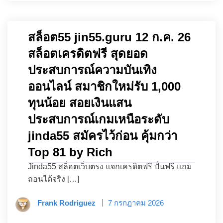
สล็อต55 jin55.guru 12 ก.ค. 26
สล็อตเครดิตฟรี สุดยอด
ประสบการณ์ความบันเทิง
ออนไลน์ สมาชิกใหม่รับ 1,000
ทุนน้อย สอยเงินแสน
ประสบการณ์เกมเหนือระดับ
jinda55 สมัครไว้ก่อน คุ้มกว่า
Top 81 by Rich
Jinda55 สล็อตเว็บตรง แจกเครดิตฟรี ปั่นฟรี แถม
ถอนได้จริง […]
Frank Rodriguez
7 กรกฎาคม 2026