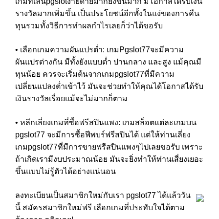
เกมที่เล่นpgslotง่ายดายมากยิ่งขึ้นมาก มีโอกาสได้รับเงิน
รางวัลมากเพิ่มขึ้น เป็นประโยชน์อีกทั้งในแง่ของการคืน
ทุนรวมทั้งวิธีการทำผลกำไรเลยก็ว่าได้ขอรับ
• เลือกเกมความผันแปรต่ำ: เกมPgslot77จะมีความ
ผันแปรต่างกัน มีทั้งยังแบบต่ำ ปานกลาง และสูง แม้คุณมี
ทุนน้อย ควรจะเริ่มต้นจากเกมpgslot77ที่มีความ
เปลี่ยนแปลงต่ำเข้าไว้ มันจะช่วยทำให้คุณได้โอกาสได้รับ
เงินรางวัลเรื่อยแม้จะไม่มากก็ตาม
• หลีกเลี่ยงเกมที่ซื้อฟรีสปินแพง: เกมสล็อตแต่ละเกมบน
pgslot77 จะมีการซื้อฟีพบร์ฟรีสปินได้ แต่ให้ท่านเลี่ยง
เกมpgslot77ที่มีการขายฟรีสปินแพงๆไปเลยขอรับ เพราะ
ถ้าเกิดเรามีงบประมาณน้อย มันจะยิ่งทำให้ท่านเสี่ยงเยอะ
ขึ้นแบบไม่รู้ตัวได้อย่างแน่นอน
ลงทะเบียนเป็นสมาชิกใหม่กับเรา pgslot77 ได้แล้ววัน
นี้ สมัครสมาชิกใหม่ฟรี เลือกเกมที่ประทับใจได้ตาม