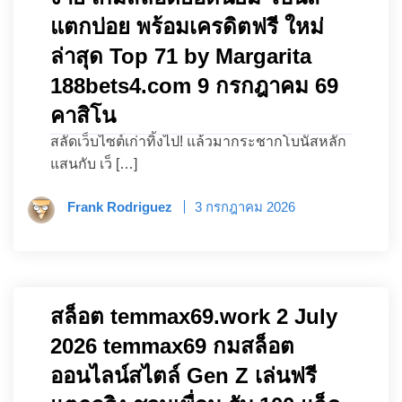
แตกบ่อย พร้อมเครดิตฟรี ใหม่
ล่าสุด Top 71 by Margarita
188bets4.com 9 กรกฎาคม 69
คาสิโน
สลัดเว็บไซต์เก่าทิ้งไป! แล้วมากระชากโบนัสหลัก
แสนกับ เว็ […]
Frank Rodriguez
3 กรกฎาคม 2026
สล็อต temmax69.work 2 July
2026 temmax69 กมสล็อต
ออนไลน์สไตล์ Gen Z เล่นฟรี