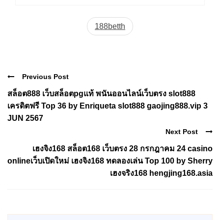
188betth
Previous Post
สล็อต888 เว็บสล็อตpgแท้ พนันออนไลน์เว็บตรง slot888
เครดิตฟรี Top 36 by Enriqueta slot888 gaojing888.vip 3
JUN 2567
Next Post
เฮงจิง168 สล็อต168 เว็บตรง 28 กรกฎาคม 24 casino
onlineเว็บเปิดใหม่ เฮงจิง168 ทดลองเล่น Top 100 by Sherry
เฮงจริง168 hengjing168.asia