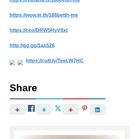
https://wow.in.th/188betth-me
https://t.co/DRW5HyV8xt
http://gg.gg/1as528
https://cutt.ly/TeeLW7HC
Share