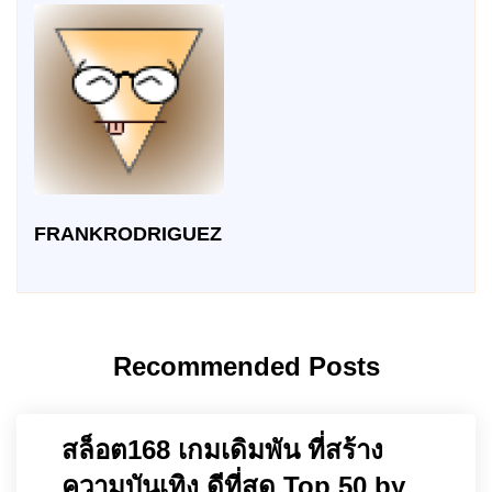
FRANKRODRIGUEZ
Recommended Posts
สล็อต168 เกมเดิมพัน ที่สร้าง
ความบันเทิง ดีที่สุด Top 50 by