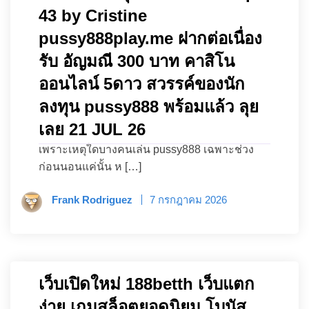
43 by Cristine
pussy888play.me ฝากต่อเนื่อง
รับ อัญมณี 300 บาท คาสิโน
ออนไลน์ 5ดาว สวรรค์ของนัก
ลงทุน pussy888 พร้อมแล้ว ลุย
เลย 21 JUL 26
เพราะเหตุใดบางคนเล่น pussy888 เฉพาะช่วง
ก่อนนอนแค่นั้น ห […]
Frank Rodriguez
7 กรกฎาคม 2026
เว็บเปิดใหม่ 188betth เว็บแตก
ง่าย เกมสล็อตยอดนิยม โบนัส