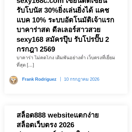
sexy168c.com เซียนตัดเซียน
รับโบนัส 30%ยิ่งเล่นยิ่งได้ แคช
แบค 10% ระบบอัตโนมัติเจ้าแรก
บาคาร่าสด ดีลเลอร์สาวสวย
sexy168 สมัครปุ๊บ รับโปรปั๊บ 2
กรกฎา 2569
บาคาร่า ไม่คดโกง เดิมพันอย่างต่ำ เว็บตรงที่เยี่ยม
ที่สุด […]
Frank Rodriguez
10 กรกฎาคม 2026
สล็อต888 websiteแตกง่าย
สล็อตเว็บตรง 2026