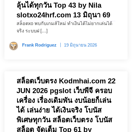
ลุ้นได้ทุกวัน Top 43 by Nila
slotxo24hrf.com 13 มิถุนา 69
สล็อตxo พบกับเกมส์ใหม่ ทำเงินได้ไม่ยากเล่นได้
จริง ระบบฝ […]
Frank Rodriguez
19 มิถุนายน 2026
สล็อตเว็บตรง Kodmhai.com 22
JUN 2026 pgslot เว็บพีจี ครอบ
เครื่อง เรื่องเดิมพัน งบน้อยก็เล่น
ได้ เล่นง่าย ได้เงินจริง โบนัส
พิเศษทุกวัน สล็อตเว็บตรง โบนัส
สล็อต จัดเต็ม Top 61 by