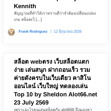
Kennith
สัญญาณที่ทำให้เราทราบดีว่าจำต้องเปลี่ยนแปลง
เกม สล็อตเว็ […]
Frank Rodriguez
12 มิถุนายน 2026
สล็อต webตรง เว็บสล็อตแตก
ง่าย เล่นสนุก ฝากถอนเร็ว รวม
ค่ายดังครบในเว็บเดียว คาสิโน
ออนไลน์ เว็บใหญ่ ทดลองเล่น
Top 10 by Sheldon Alot66.net
23 July 2569
เพราะอะไรคนเล่นสล็อตกับ alot666 ถึงมองหา