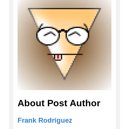
About Post Author
Frank Rodriguez