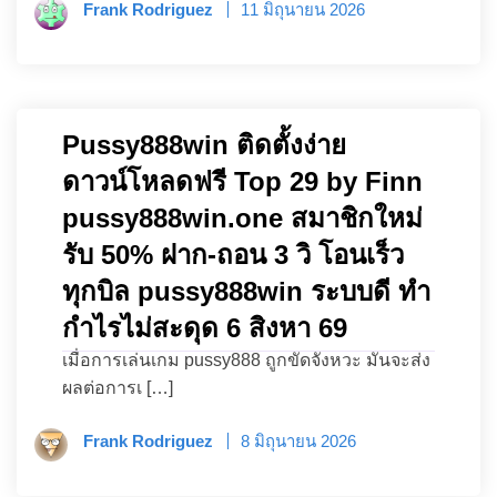
Frank Rodriguez
11 มิถุนายน 2026
Pussy888win ติดตั้งง่าย
ดาวน์โหลดฟรี Top 29 by Finn
pussy888win.one สมาชิกใหม่
รับ 50% ฝาก-ถอน 3 วิ โอนเร็ว
ทุกบิล pussy888win ระบบดี ทำ
กำไรไม่สะดุด 6 สิงหา 69
เมื่อการเล่นเกม pussy888 ถูกขัดจังหวะ มันจะส่ง
ผลต่อการเ […]
Frank Rodriguez
8 มิถุนายน 2026