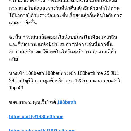
• โบนัสและรางวัล การเล่นสล็อตออนไลน์แบบใหม่ยังมี
การเสนอโบนัสและรางวัลที่น่าตื่นเต้นอีกด้วย ทำให้ท่าน
ได้โอกาสได้รับรางวัลเยอะขึ้นเรื่อยๆแล้วก็เพลินใจกับการ
เล่นมากยิ่งขึ้น
ฉะนั้น การเล่นสล็อตออนไลน์แบบใหม่ไม่เพียงแค่เพลิน
และก็เบิกบาน แต่ยังมีประสบการณ์การเล่นที่มากขึ้น
อย่างสมจริง โดยใช้เทคโนโลยีและก็การออกแบบที่ล้ำ
สมัย
ทางเข้า 188betth 188bet ทางเข้า 188betth.me 25 JUL
24 Bart ดูรีวิวจากลูกค้าจริง joker123ระบบฝาก-ถอน 3 วิ
Top 49
ขอขอบพระคุณเว็ปไซต์
188betth
https://bit.ly/188betth-me
https://rebrand.ly/188betth-me