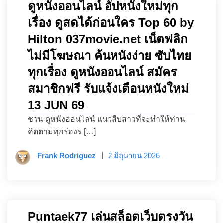
ดูหนังออนไลน์ อัปหนังใหม่ทุก
เรื่อง ดูสดได้ก่อนใคร Top 60 by
Hilton 037movie.net เน็ตฟลิก
ไม่มีโฆษณา ค้นหนังง่าย ซับไทย
ทุกเรื่อง ดูหนังออนไลน์ สมัคร
สมาชิกฟรี รับแจ้งเตือนหนังใหม่
13 JUN 69
ชวน ดูหนังออนไลน์ แนวสืบสาวที่จะทำให้ท่าน
คิดตามทุกร่องร […]
Frank Rodriguez
2 มิถุนายน 2026
Puntaek77 เล่นสล็อตเว็บตรงวัน