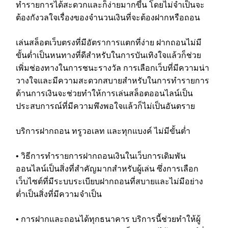
ทำรายการได้สะดวกและก็ง่ายมากขึ้น โดยไม่จำเป็นจะ
ต้องกังวลใจเรื่องของจำนวนเงินที่จะต้องฝากหรือถอน
เล่นสล็อตเว็บตรงที่มีอัตราการแตกที่ง่าย ฝากถอนไม่มี
ขั้นต่ำเป็นหนทางที่ดีสำหรับในการบันเทิงใจแล้วก็ช่วย
เพิ่มช่องทางในการชนะรางวัล การเลือกเว็บที่มีความน่า
วางใจและมีความสะดวกสบายสำหรับในการทำรายการ
ด้านการเงินจะช่วยทำให้การเล่นสล็อตออนไลน์เป็น
ประสบการณ์ที่มีความพึงพอใจแล้วก็ไม่เป็นอันตราย
บริการฝากถอน ทรูวอเลท และทุกแบงค์ ไม่มีขั้นต่ำ
• วิธีการทำรายการฝากถอนเงินในเว็บการเดิมพัน
ออนไลน์เป็นสิ่งที่สำคัญมากสำหรับผู้เล่น ซึ่งการเลือก
เว็บไซต์ที่มีระบบระเบียบฝากถอนที่สบายและไม่มีอย่าง
ต่ำเป็นสิ่งที่มีความจำเป็น
• การฝากและถอนได้ทุกธนาคาร บริการนี้ช่วยทำให้ผู้