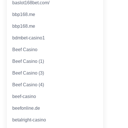
baslot168bet.com/
bbp168.me
bbp168.me
bdmbet-casino1
Beef Casino
Beef Casino (1)
Beef Casino (3)
Beef Casino (4)
beef-casino
beefonline.de
betalright-casino