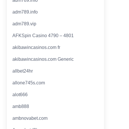
adm789.info
adm789.info
adm789.vip
AFKSpin Casino 4790 – 4801
akibawincasinos.com fr
akibawincasinos.com Generic
allbet24hr
allone745s.com
alot666
amb888
ambnovabet.com