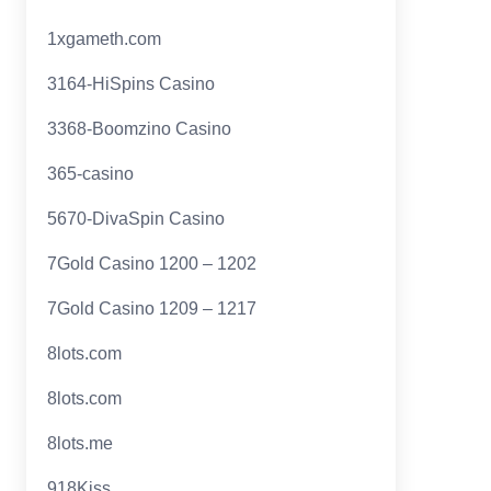
1xgameth.com
3164-HiSpins Casino
3368-Boomzino Casino
365-casino
5670-DivaSpin Casino
7Gold Casino 1200 – 1202
7Gold Casino 1209 – 1217
8lots.com
8lots.com
8lots.me
918Kiss