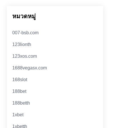
หมวดหมู่
007-bsb.com
123lionth
123xos.com
1688vegasx.com
168slot
188bet
188betth
1xbet
1xbetth