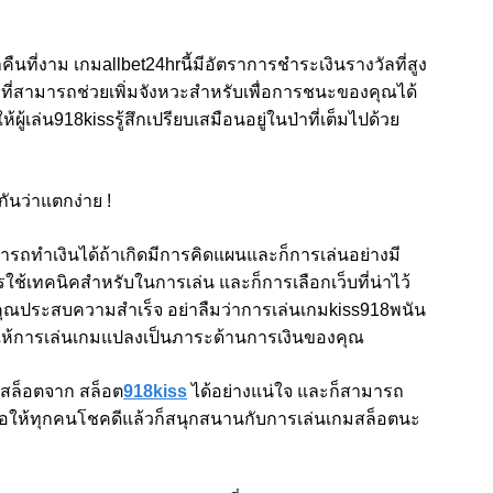
นที่งาม เกมallbet24hrนี้มีอัตราการชำระเงินรางวัลที่สูง
ds ที่สามารถช่วยเพิ่มจังหวะสำหรับเพื่อการชนะของคุณได้
้เล่น918kissรู้สึกเปรียบเสมือนอยู่ในป่าที่เต็มไปด้วย
ันว่าแตกง่าย !
รถทำเงินได้ถ้าเกิดมีการคิดแผนและก็การเล่นอย่างมี
ช้เทคนิคสำหรับในการเล่น และก็การเลือกเว็บที่น่าไว้
งคุณประสบความสำเร็จ อย่าลืมว่าการเล่นเกมkiss918พนัน
ให้การเล่นเกมแปลงเป็นภาระด้านการเงินของคุณ
มสล็อตจาก สล็อต
918kiss
ได้อย่างแน่ใจ และก็สามารถ
ขอให้ทุกคนโชคดีแล้วก็สนุกสนานกับการเล่นเกมสล็อตนะ