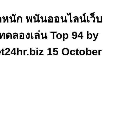
กหนัก พนันออนไลน์เว็บ
r ทดลองเล่น Top 94 by
et24hr.biz 15 October