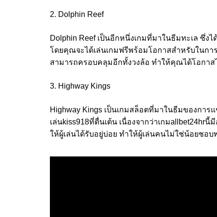
2. Dolphin Reef
Dolphin Reef เป็นอีกหนึ่งเกมที่มาในธีมทะเล ซึ่งได้
โดยคุณจะได้เล่นเกมฟรีพร้อมโอกาสสำหรับในการเพ
สามารถครอบคลุมอีกทั้งวงล้อ ทำให้คุณได้โอกาส
3. Highway Kings
Highway Kings เป็นเกมสล็อตที่มาในธีมของการแข่
เล่นkiss918ที่ตื่นเต้น เนื่องจากว่าเกมallbet24hrน
ให้ผู้เล่นได้รับอยู่บ่อย ทำให้ผู้เล่นคนไม่ใช่น้อยชอ