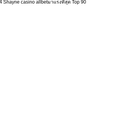
24 Shayne casino allbetมาแรงที่สุด Top 90