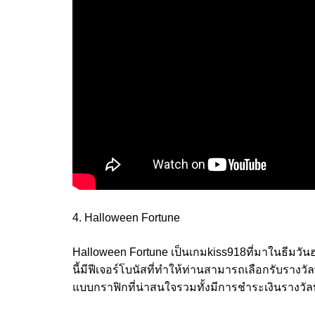
4. Halloween Fortune
Halloween Fortune เป็นเกมkiss918ที่มาในธีมวัน
นี้มีฟีเจอร์โบนัสที่ทำให้ท่านสามารถเลือกรับราง
แบบกราฟิกที่น่าสนใจรวมทั้งมีการชำระเงินรางวัลท