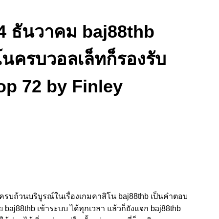
 4 ธันวาคม baj88thb
ิโนครบวอลเล็ทก็รองรับ
Top 72 by Finley
บถ้วนบริบูรณ์ในเรื่องเกมคาสิโน baj88thb เป็นคำตอบ
ัย baj88thb เข้าระบบ ได้ทุกเวลา แล้วก็ยังแจก baj88thb