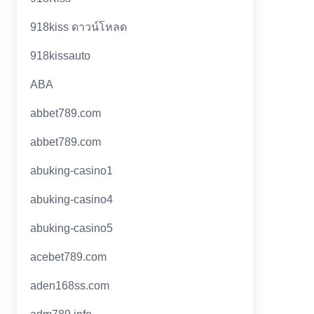
918kiss ดาวน์โหลด
918kissauto
ABA
abbet789.com
abbet789.com
abuking-casino1
abuking-casino4
abuking-casino5
acebet789.com
aden168ss.com