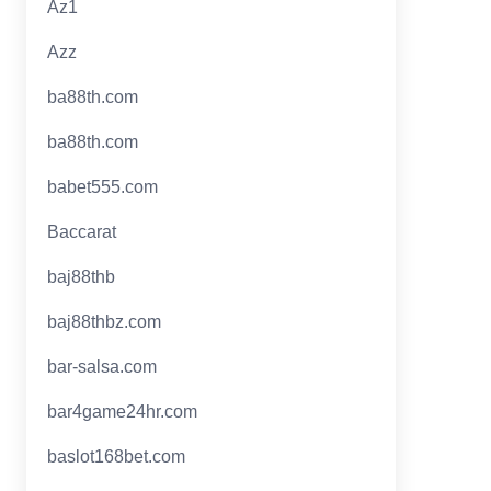
Az1
Azz
ba88th.com
ba88th.com
babet555.com
Baccarat
baj88thb
baj88thbz.com
bar-salsa.com
bar4game24hr.com
baslot168bet.com