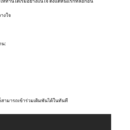
ห้ท่านได้เริ่มอย่างแน่ใจ ตั้งแต่หนแรกที่ล็อกอิน
้วางใจ
าน:
็สามารถเข้าร่วมเดิมพันได้ในทันที