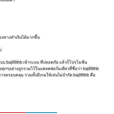
ช่องทางทำเงินได้มากขึ้น
่
ระบบ baj88thb เข้าระบบ ที่ปลอดภัย แล้วก็โปรโมชั่น
ิ่งทุกๆอย่างถูกรวมไว้ในแพลตฟอร์มเดียวที่ชื่อว่า baj88thb
ิการครอบคลุม รวมทั้งมีเกมให้เล่นไม่จำกัด baj88thb คือ