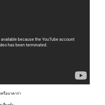
อตหรือบาคาร่า
เสี่ยงต่ำ