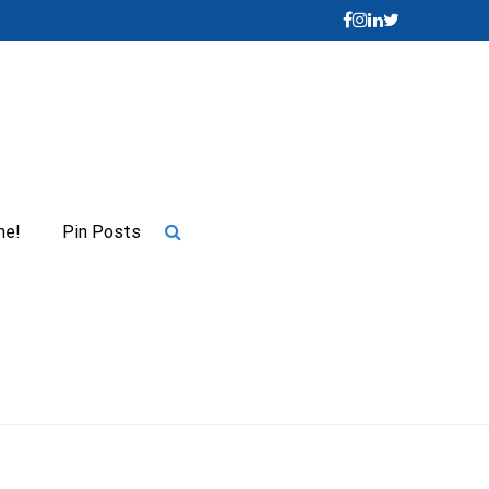
me!
Pin Posts