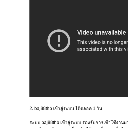
2. baj88thb เข้าสู่ระบบ ได้ตลอด 1 วัน
ระบบ baj88thb เข้าสู่ระบบ รองรับการเข้าใช้งานผ่