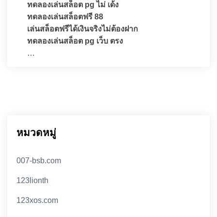
ทดลองเล่นสล็อต pg ไม่ เด้ง
ทดลองเล่นสล็อตฟรี 88
เล่นสล็อตฟรีได้เงินจริงไม่ต้องฝาก
ทดลองเล่นสล็อต pg เว็บ ตรง
…
หมวดหมู่
007-bsb.com
123lionth
123xos.com