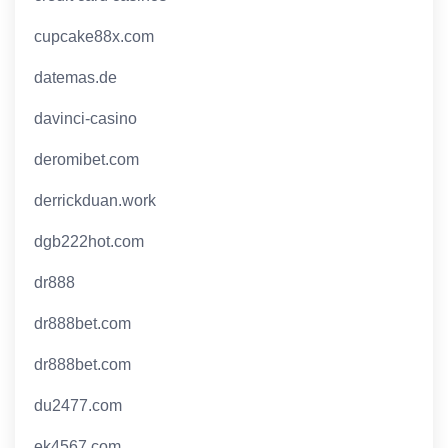
cupcake88x.com
datemas.de
davinci-casino
deromibet.com
derrickduan.work
dgb222hot.com
dr888
dr888bet.com
dr888bet.com
du2477.com
ek4567.com