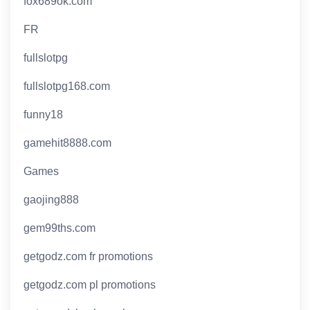
fox689ok.com
FR
fullslotpg
fullslotpg168.com
funny18
gamehit8888.com
Games
gaojing888
gem99ths.com
getgodz.com fr promotions
getgodz.com pl promotions