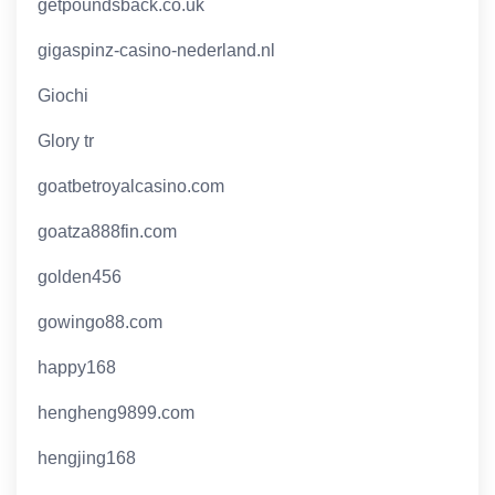
getpoundsback.co.uk
gigaspinz-casino-nederland.nl
Giochi
Glory tr
goatbetroyalcasino.com
goatza888fin.com
golden456
gowingo88.com
happy168
hengheng9899.com
hengjing168