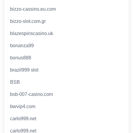
bizzo-cassino.eu.com
bizzo-slot.com.gr
blazespinscasino.uk
bonanza99
bonus888
brazil999 slot
BSB
bsb-007-casino.com
bwvip4.com
carlo999.net
carlo999.net