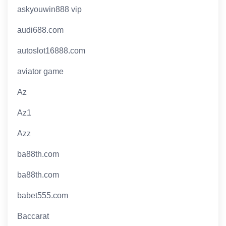
askyouwin888 vip
audi688.com
autoslot16888.com
aviator game
Az
Az1
Azz
ba88th.com
ba88th.com
babet555.com
Baccarat