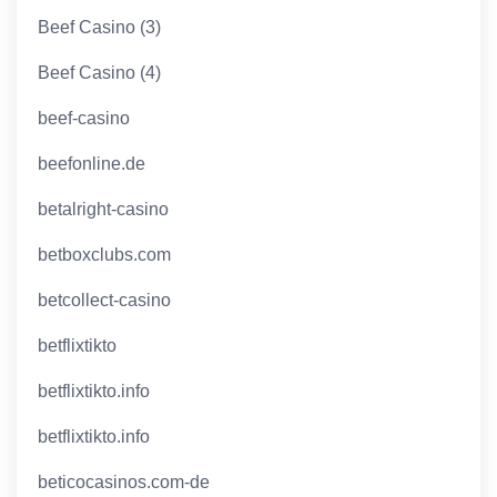
Beef Casino (3)
Beef Casino (4)
beef-casino
beefonline.de
betalright-casino
betboxclubs.com
betcollect-casino
betflixtikto
betflixtikto.info
betflixtikto.info
beticocasinos.com-de