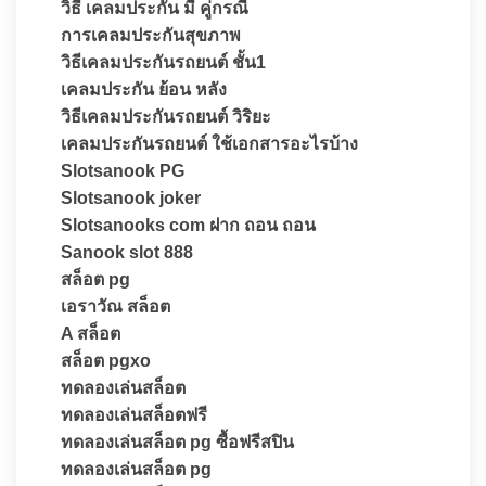
วิธี เคลมประกัน มี คู่กรณี
การเคลมประกันสุขภาพ
วิธีเคลมประกันรถยนต์ ชั้น1
เคลมประกัน ย้อน หลัง
วิธีเคลมประกันรถยนต์ วิริยะ
เคลมประกันรถยนต์ ใช้เอกสารอะไรบ้าง
Slotsanook PG
Slotsanook joker
Slotsanooks com ฝาก ถอน ถอน
Sanook slot 888
สล็อต pg
เอราวัณ สล็อต
A สล็อต
สล็อต pgxo
ทดลองเล่นสล็อต
ทดลองเล่นสล็อตฟรี
ทดลองเล่นสล็อต pg ซื้อฟรีสปิน
ทดลองเล่นสล็อต pg