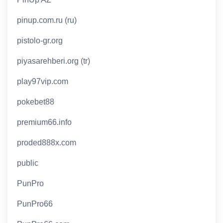
pinup.com.ru (ru)
pistolo-gr.org
piyasarehberi.org (tr)
play97vip.com
pokebet88
premium66.info
proded888x.com
public
PunPro
PunPro66