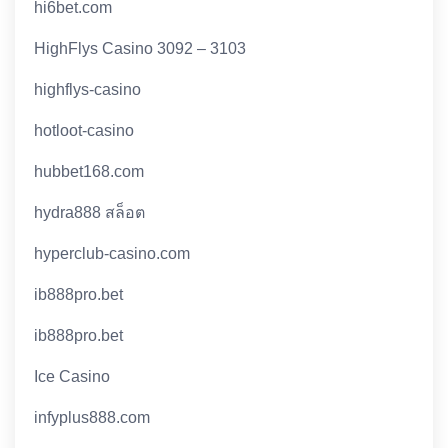
hi6bet.com
HighFlys Casino 3092 – 3103
highflys-casino
hotloot-casino
hubbet168.com
hydra888 สล็อต
hyperclub-casino.com
ib888pro.bet
ib888pro.bet
Ice Casino
infyplus888.com