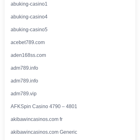
abuking-casino1
abuking-casino4
abuking-casino5
acebet789.com
aden168ss.com
adm789.info
adm789.info
adm789.vip
AFKSpin Casino 4790 – 4801
akibawincasinos.com fr
akibawincasinos.com Generic