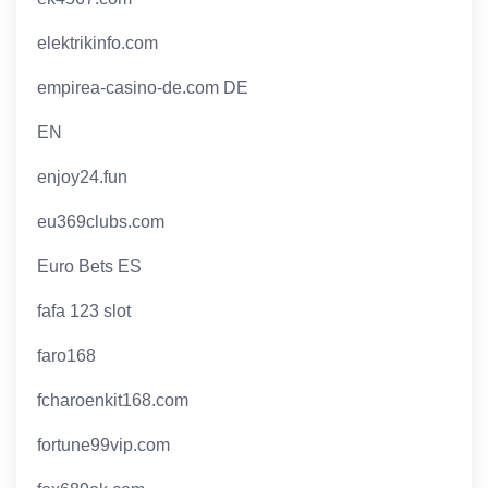
elektrikinfo.com
empirea-casino-de.com DE
EN
enjoy24.fun
eu369clubs.com
Euro Bets ES
fafa 123 slot
faro168
fcharoenkit168.com
fortune99vip.com