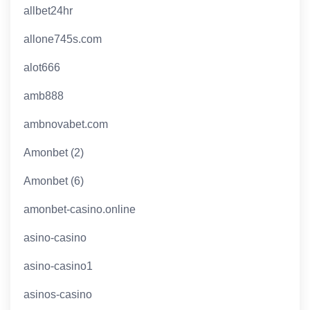
allbet24hr
allone745s.com
alot666
amb888
ambnovabet.com
Amonbet (2)
Amonbet (6)
amonbet-casino.online
asino-casino
asino-casino1
asinos-casino