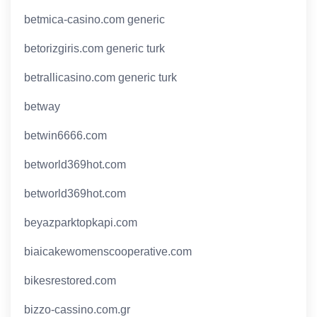
betmica-casino.com generic
betorizgiris.com generic turk
betrallicasino.com generic turk
betway
betwin6666.com
betworld369hot.com
betworld369hot.com
beyazparktopkapi.com
biaicakewomenscooperative.com
bikesrestored.com
bizzo-cassino.com.gr