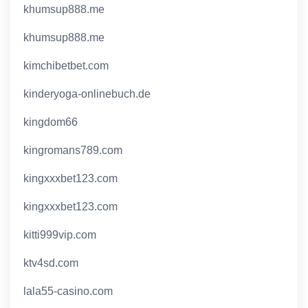
khumsup888.me
khumsup888.me
kimchibetbet.com
kinderyoga-onlinebuch.de
kingdom66
kingromans789.com
kingxxxbet123.com
kingxxxbet123.com
kitti999vip.com
ktv4sd.com
lala55-casino.com