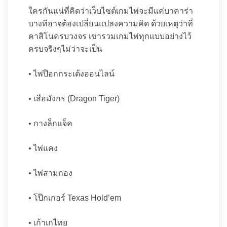
ใครกันแน่ที่คิดว่าเว็บไซต์เกมไพ่จะมีแค่บาคาร่า
บางทีอาจต้องเปลี่ยนแปลงความคิด ด้วยเหตุว่าที่
คาสิโนครบวงจร เขารวมเกมไพ่ทุกแบบอย่างไว้
ครบจริงๆไม่ว่าจะเป็น
• ไพ่ป๊อกกระเด้งออนไลน์
• เสือมังกร (Dragon Tiger)
• กางล็กแจ็ค
• ไพ่แคง
• ไพ่สามกอง
• โป๊กเกอร์ Texas Hold’em
• เก้าเกไทย