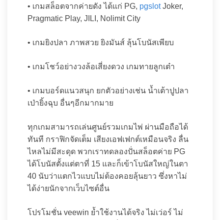
• เกมสล็อตจากค่ายดัง ได้แก่ PG,
pgslot
Joker,
Pragmatic Play, JILI, Nolimit City
• เกมยิงปลา ภาพสวย ยิงมันส์ ลุ้นโบนัสเพียบ
• เกมโชว์อย่างวงล้อเสี่ยงดวง เกมทายลูกเต๋า
• เกมบอร์ดแนวสนุก ยกตัวอย่างเช่น น้ำเต้าปูปลา
เป่ายิ้งฉุบ อื่นๆอีกมากมาย
ทุกเกมสามารถเล่นศูนย์รวมเกมไพ่ ผ่านมือถือได้
ทันที กราฟิกจัดเต็ม เสียงเอฟเฟกต์เหมือนจริง ลื่น
ไหลไม่มีสะดุด พวกเราทดลองปั่นสล็อตค่าย PG
ได้โบนัสตั้งแต่ตาที่ 15 และก็เข้าโบนัสใหญ่ในตา
40 นับว่าแตกไวแบบไม่ต้องคอยลุ้นยาว ซึ่งหาไม่
ได้ง่ายนักจากเว็บไซต์อื่น
โปรโมชั่น veewin ย้ำใช้งานได้จริง ไม่เว่อร์ ไม่