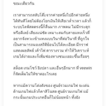
ขณะเดียวกัน
เราสามารถสลับโต๊ะจากค่ายหนึ่งไปอีกค่ายหนึ่ง
ได้ทันทีโดยไม่ต้องโยกเงินให้เสียเวล่ำเวลา แล้วก็
ระบบไลฟ์สดตรงนี้ก็ลื่นมาก ภาพคม ไม่มีกระตุก
หรือดีเลย์ เสียงแน่ชัด เหมาะสมกับสายแทงเร็วที่
อยากจังหวะเข้าแทงแบบวินาทีต่อวินาที ที่ถูกใจ
เป็นสามารถมองสถิติย้อนไปได้ละเอียด มีกราฟ
แสดงผลลัพธ์ เค้าไพ่ ตารางรวม ทำให้วิเคราะห์
เกมได้ง่ายและก็เพิ่มช่องทางชนะเยอะขึ้นเรื่อยๆ
สล็อต เกมโชว์ ยิงปลา และอื่นๆอีกมาก ที่ veewin
ก็จัดเต็มไม่ให้ขาดอะไรเลย
หากแม้ความโด่งดังของ ศูนย์รวมเกมไพ่ จะเด่น
ด้านเกมไพ่แล้วก็คาสิโนสด ศูนย์รวมเกมไพ่ แม้
กระนั้นเกมประเภทอื่นก็ไม่น้อยหน้า ทั้งยัง