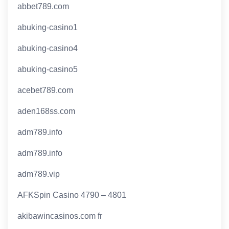
abbet789.com
abuking-casino1
abuking-casino4
abuking-casino5
acebet789.com
aden168ss.com
adm789.info
adm789.info
adm789.vip
AFKSpin Casino 4790 – 4801
akibawincasinos.com fr