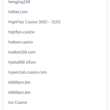
hengjing168
hi6bet.com
HighFlys Casino 3092 – 3103
highflys-casino
hotloot-casino
hubbet168.com
hydra888 สล็อต
hyperclub-casino.com
ib888pro.bet
ib888pro.bet
Ice Casino