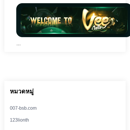
…
หมวดหมู่
007-bsb.com
123lionth