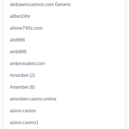
akibawincasinos.com Generic
allbet24hr
allone745s.com
alot666
amb888
ambnovabet.com
Amonbet (2)
Amonbet (6)
amonbet-casino.online
asino-casino
asino-casino1