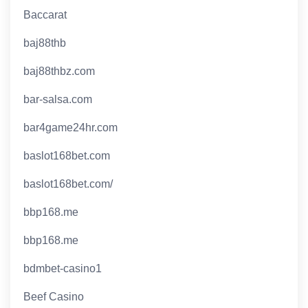
Baccarat
baj88thb
baj88thbz.com
bar-salsa.com
bar4game24hr.com
baslot168bet.com
baslot168bet.com/
bbp168.me
bbp168.me
bdmbet-casino1
Beef Casino