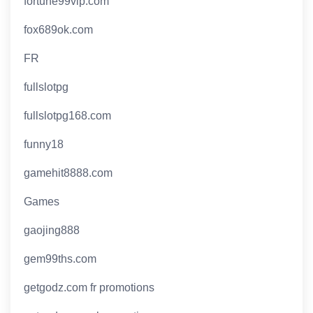
fortune99vip.com
fox689ok.com
FR
fullslotpg
fullslotpg168.com
funny18
gamehit8888.com
Games
gaojing888
gem99ths.com
getgodz.com fr promotions