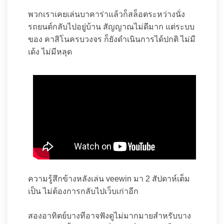
พวกเราเคยเล่นบาคาร่าแล้วก็สล็อตระหว่างนั่ง
รถยนต์กลับไปอยู่บ้าน สัญญาณไม่ดีมาก แต่ระบบ
ของ คาสิโนครบวงจร ก็ยังดำเนินการได้ปกติ ไม่มี
เด้ง ไม่มีหลุด
ความรู้สึกข้างหลังเล่น veewin มา 2 สัปดาห์เต็ม
เป็น ไม่ต้องการกลับไปเว็บเก่าอีก
สองอาทิตย์บางทีอาจฟังดูไม่มากมายสำหรับบาง