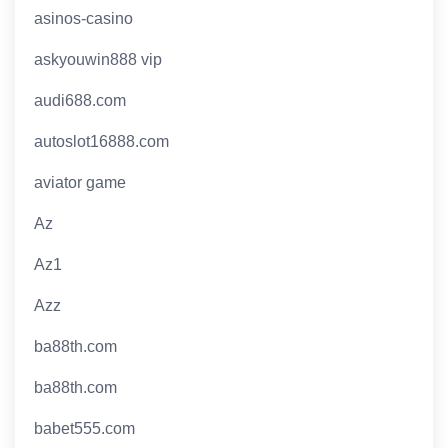
asinos-casino
askyouwin888 vip
audi688.com
autoslot16888.com
aviator game
Az
Az1
Azz
ba88th.com
ba88th.com
babet555.com