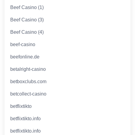
Beef Casino (1)
Beef Casino (3)
Beef Casino (4)
beef-casino
beefonline.de
betalright-casino
betboxclubs.com
betcollect-casino
betflixtikto
betflixtikto.info
betflixtikto.info