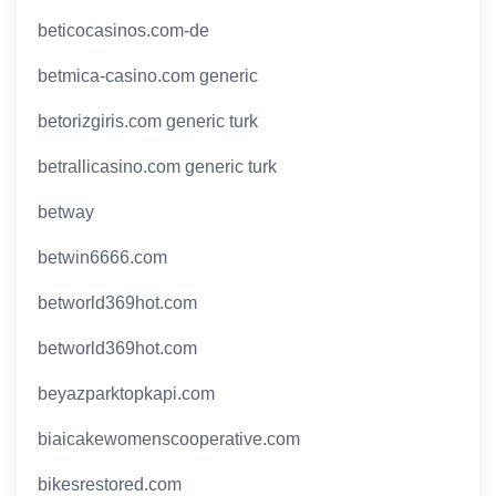
beticocasinos.com-de
betmica-casino.com generic
betorizgiris.com generic turk
betrallicasino.com generic turk
betway
betwin6666.com
betworld369hot.com
betworld369hot.com
beyazparktopkapi.com
biaicakewomenscooperative.com
bikesrestored.com