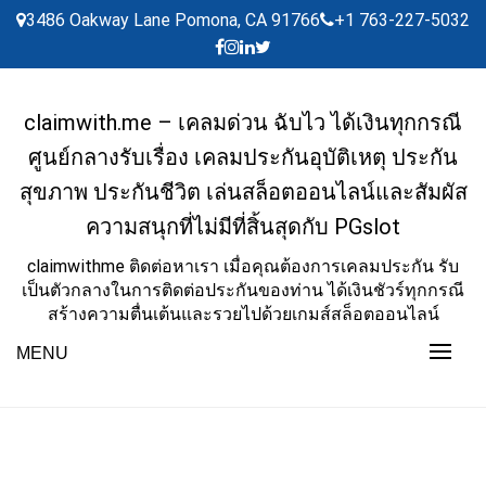
Skip
3486 Oakway Lane Pomona, CA 91766
+1 763-227-5032
to
content
claimwith.me – เคลมด่วน ฉับไว ได้เงินทุกกรณี
ศูนย์กลางรับเรื่อง เคลมประกันอุบัติเหตุ ประกัน
สุขภาพ ประกันชีวิต เล่นสล็อตออนไลน์และสัมผัส
ความสนุกที่ไม่มีที่สิ้นสุดกับ PGslot
claimwithme ติดต่อหาเรา เมื่อคุณต้องการเคลมประกัน รับ
เป็นตัวกลางในการติดต่อประกันของท่าน ได้เงินชัวร์ทุกกรณี
สร้างความตื่นเต้นและรวยไปด้วยเกมส์สล็อตออนไลน์
MENU