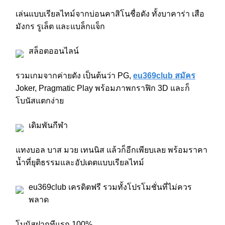
เล่นแบบเรียลไทม์จากบ่อนคาสิโนชื่อดัง ทั้งบาคาร่า เสือ
มังกร รูเล็ต และแบล็กแจ็ก
สล็อตออนไลน์
รวมเกมจากค่ายดัง เป็นต้นว่า PG,
eu369club สมัคร
Joker, Pragmatic Play พร้อมภาพกราฟิก 3D และก็
โบนัสแตกง่าย
เดิมพันกีฬา
แทงบอล บาส มวย เทนนิส แล้วก็อีกเพียบเลย พร้อมราคา
น้ำที่ยุติธรรมและอัปเดตแบบเรียลไทม์
eu369club เครดิตฟรี รวมทั้งโปรโมชั่นที่ไม่ควร
พลาด
โบนัสฝากทีแรก 100%