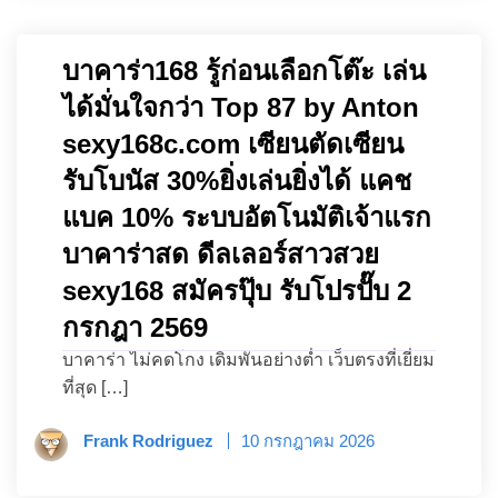
บาคาร่า168 รู้ก่อนเลือกโต๊ะ เล่น
ได้มั่นใจกว่า Top 87 by Anton
sexy168c.com เซียนตัดเซียน
รับโบนัส 30%ยิ่งเล่นยิ่งได้ แคช
แบค 10% ระบบอัตโนมัติเจ้าแรก
บาคาร่าสด ดีลเลอร์สาวสวย
sexy168 สมัครปุ๊บ รับโปรปั๊บ 2
กรกฎา 2569
บาคาร่า ไม่คดโกง เดิมพันอย่างต่ำ เว็บตรงที่เยี่ยม
ที่สุด […]
Frank Rodriguez
10 กรกฎาคม 2026