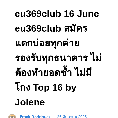
eu369club 16 June
eu369club สมัคร
แตกบ่อยทุกค่าย
รองรับทุกธนาคาร ไม่
ต้องทำยอดซ้ำ ไม่มี
โกง Top 16 by
Jolene
Frank Rodriguez
26 มิถุนายน 2025