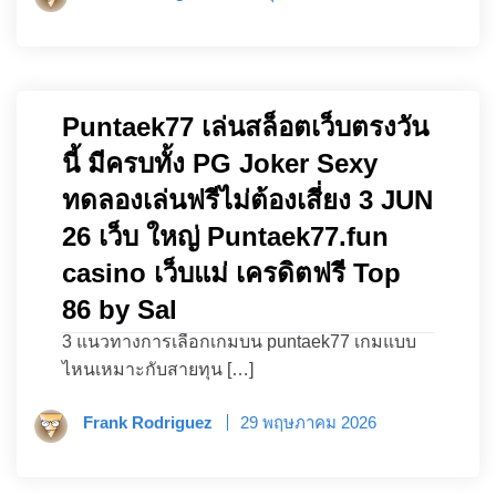
Puntaek77 เล่นสล็อตเว็บตรงวัน
นี้ มีครบทั้ง PG Joker Sexy
ทดลองเล่นฟรีไม่ต้องเสี่ยง 3 JUN
26 เว็บ ใหญ่ Puntaek77.fun
casino เว็บแม่ เครดิตฟรี Top
86 by Sal
3 แนวทางการเลือกเกมบน puntaek77 เกมแบบ
ไหนเหมาะกับสายทุน […]
Frank Rodriguez
29 พฤษภาคม 2026