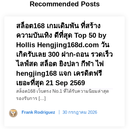
Recommended Posts
สล็อต168 เกมเดิมพัน ที่สร้าง
ความบันเทิง ดีที่สุด Top 50 by
Hollis Hengjing168d.com วัน
เกิดรับเลย 300 ฝาก-ถอน รวดเร็ว
ไลฟ์สด สล็อต ยิงปลา กีฬา ไพ่
hengjing168 แจก เครดิตฟรี
เยอะที่สุด 21 Sep 2569
สล็อต168 เว็บตรง No.1 ที่ได้รับความนิยมล่าสุด
รองรับการ […]
Frank Rodriguez
30 กรกฎาคม 2026