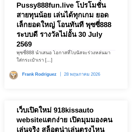
Pussy888fun.live โปรโมชั่น
สายทุนน้อย เล่นได้ทุกเกม ยอด
เล็กยอดใหญ่ โอนทันที พุซซี่888
ระบบดี รางวัลไม่อั้น 30 July
2569
พุซซี่888 นำเสนอ โอกาสที่โบนัสจะร่วงหล่นมา
ใส่กระเป๋าเรา […]
Frank Rodriguez
28 พฤษภาคม 2026
เว็บเปิดใหม่ 918kissauto
websiteแตกง่าย เปิดมุมมองคน
เล่นจริง สล็อตน่าเล่นตรงไหน