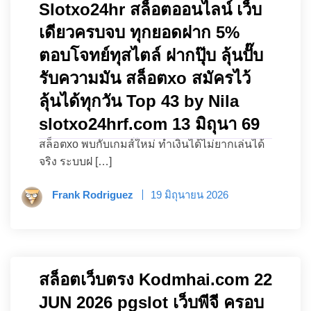
Slotxo24hr สล็อตออนไลน์ เว็บ
เดียวครบจบ ทุกยอดฝาก 5%
ตอบโจทย์ทุสไตล์ ฝากปุ๊บ ลุ้นปั๊บ
รับความมัน สล็อตxo สมัครไว้
ลุ้นได้ทุกวัน Top 43 by Nila
slotxo24hrf.com 13 มิถุนา 69
สล็อตxo พบกับเกมส์ใหม่ ทำเงินได้ไม่ยากเล่นได้
จริง ระบบฝ […]
Frank Rodriguez
19 มิถุนายน 2026
สล็อตเว็บตรง Kodmhai.com 22
JUN 2026 pgslot เว็บพีจี ครอบ