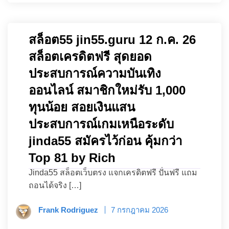
สล็อต55 jin55.guru 12 ก.ค. 26
สล็อตเครดิตฟรี สุดยอด
ประสบการณ์ความบันเทิง
ออนไลน์ สมาชิกใหม่รับ 1,000
ทุนน้อย สอยเงินแสน
ประสบการณ์เกมเหนือระดับ
jinda55 สมัครไว้ก่อน คุ้มกว่า
Top 81 by Rich
Jinda55 สล็อตเว็บตรง แจกเครดิตฟรี ปั่นฟรี แถม
ถอนได้จริง […]
Frank Rodriguez
7 กรกฎาคม 2026