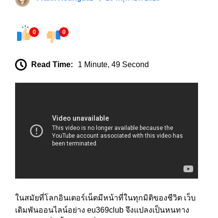
0
0
Read Time:
1 Minute, 49 Second
ในสมัยที่โลกอินเตอร์เน็ตมีหน้าที่ในทุกมิติของชีวิต เว็บ
เดิมพันออนไลน์อย่าง eu369club จึงแปลงเป็นหนทาง