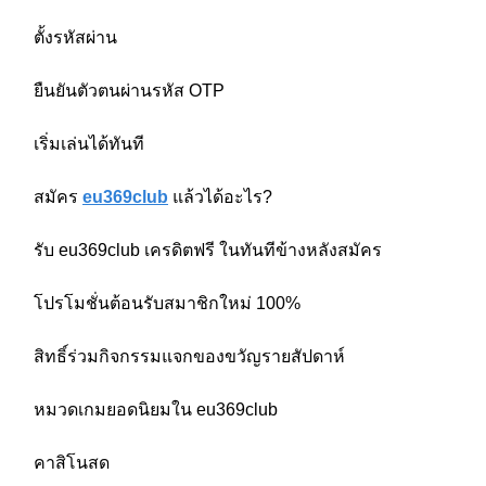
ตั้งรหัสผ่าน
ยืนยันตัวตนผ่านรหัส OTP
เริ่มเล่นได้ทันที
สมัคร
eu369club
แล้วได้อะไร?
รับ eu369club เครดิตฟรี ในทันทีข้างหลังสมัคร
โปรโมชั่นต้อนรับสมาชิกใหม่ 100%
สิทธิ์ร่วมกิจกรรมแจกของขวัญรายสัปดาห์
หมวดเกมยอดนิยมใน eu369club
คาสิโนสด