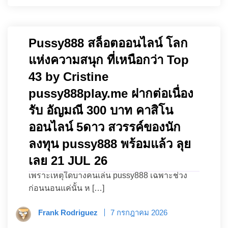
Pussy888 สล็อตออนไลน์ โลก
แห่งความสนุก ที่เหนือกว่า Top
43 by Cristine
pussy888play.me ฝากต่อเนื่อง
รับ อัญมณี 300 บาท คาสิโน
ออนไลน์ 5ดาว สวรรค์ของนัก
ลงทุน pussy888 พร้อมแล้ว ลุย
เลย 21 JUL 26
เพราะเหตุใดบางคนเล่น pussy888 เฉพาะช่วง
ก่อนนอนแค่นั้น ห […]
Frank Rodriguez
7 กรกฎาคม 2026