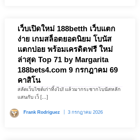
เว็บเปิดใหม่ 188betth เว็บแตก
ง่าย เกมสล็อตยอดนิยม โบนัส
แตกบ่อย พร้อมเครดิตฟรี ใหม่
ล่าสุด Top 71 by Margarita
188bets4.com 9 กรกฎาคม 69
คาสิโน
สลัดเว็บไซต์เก่าทิ้งไป! แล้วมากระชากโบนัสหลัก
แสนกับ เว็ […]
Frank Rodriguez
3 กรกฎาคม 2026