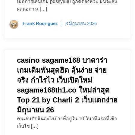
เมื่อการเล่นเกม pussy888 ถูกขัดจังหวะ มันจะส่ง
ผลต่อการเ […]
Frank Rodriguez
8 มิถุนายน 2026
casino sagame168 บาคาร่า
เกมเดิมพันสุดฮิต ลุ้นง่าย จ่าย
จริง กำไรไว เว็บเปิดใหม่
sagame168th1.co ใหม่ล่าสุด
Top 21 by Charli 2 เว็บแตกง่าย
มิถุนายน 26
คนเล่นตัดสินอะไรบ้างที่อยู่ใน 10 วินาทีแรกที่เข้า
เว็บไซ […]