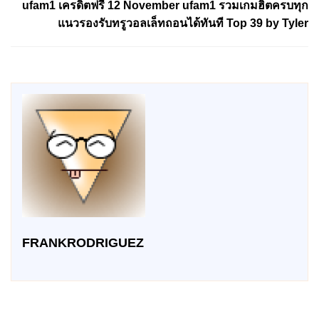
ufam1 เครดิตฟรี 12 November ufam1 รวมเกมฮิตครบทุก
แนวรองรับทรูวอลเล็ทถอนได้ทันที Top 39 by Tyler
FRANKRODRIGUEZ