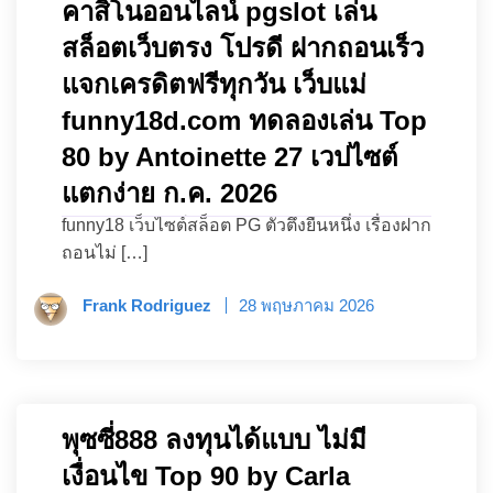
คาสิโนออนไลน์ pgslot เล่น
สล็อตเว็บตรง โปรดี ฝากถอนเร็ว
แจกเครดิตฟรีทุกวัน เว็บแม่
funny18d.com ทดลองเล่น Top
80 by Antoinette 27 เวปไซต์
แตกง่าย ก.ค. 2026
funny18 เว็บไซต์สล็อต PG ตัวตึงยืนหนึ่ง เรื่องฝาก
ถอนไม่ […]
Frank Rodriguez
28 พฤษภาคม 2026
พุซซี่888 ลงทุนได้แบบ ไม่มี
เงื่อนไข Top 90 by Carla