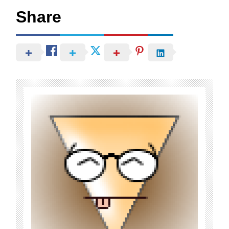
Share