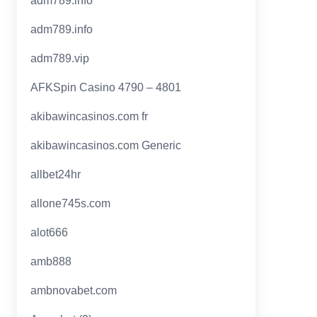
adm789.info
adm789.info
adm789.vip
AFKSpin Casino 4790 – 4801
akibawincasinos.com fr
akibawincasinos.com Generic
allbet24hr
allone745s.com
alot666
amb888
ambnovabet.com