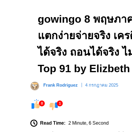
gowingo 8 พฤษภาค
แตกง่ายจ่ายจริง เครดิ
ได้จริง ถอนได้จริง ไ
Top 91 by Elizbeth
Frank Rodriguez
4 กรกฎาคม 2025
0
1
Read Time:
2 Minute, 6 Second