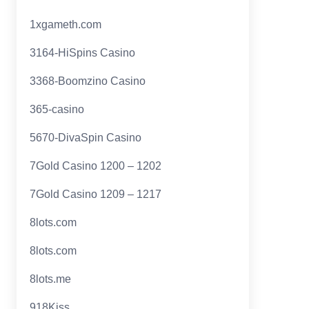
1xgameth.com
3164-HiSpins Casino
3368-Boomzino Casino
365-casino
5670-DivaSpin Casino
7Gold Casino 1200 – 1202
7Gold Casino 1209 – 1217
8lots.com
8lots.com
8lots.me
918Kiss