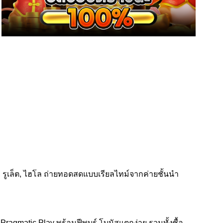
, รูเล็ต, ไฮโล ถ่ายทอดสดแบบเรียลไทม์จากค่ายชั้นนำ
 Pragmatic Play พร้อมฟีพบร์ โบนัสแตกง่าย รวมทั้งซื้อ