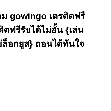
ม gowingo เครดิตฟรี
ตฟรีรับได้ไม่อั้น {เล่น
ม่ล็อกยูส} ถอนได้ทันใจ