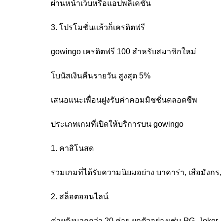
ผ่านหน้าเว็บหรือแอปพลิเคชัน
3. โปรโมชั่นแล้วก็เครดิตฟรี
gowingo เครดิตฟรี 100 สำหรับสมาชิกใหม่
โบนัสเงินคืนรายวัน สูงสุด 5%
เสนอแนะเพื่อนฝูงรับค่าคอมมิชชั่นตลอดชีพ
ประเภทเกมที่เปิดให้บริการบน gowingo
1. คาสิโนสด
รวมเกมที่ได้รับความนิยมอย่าง บาคาร่า, เสือมังกร
2. สล็อตออนไลน์
ค่ายดังมากกว่า 20 ค่าย ยกตัวอย่างเช่น PG, Joker,