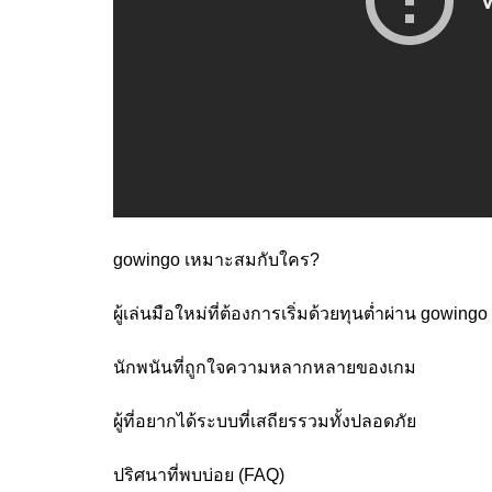
gowingo เหมาะสมกับใคร?
ผู้เล่นมือใหม่ที่ต้องการเริ่มด้วยทุนต่ำผ่าน gowingo
นักพนันที่ถูกใจความหลากหลายของเกม
ผู้ที่อยากได้ระบบที่เสถียรรวมทั้งปลอดภัย
ปริศนาที่พบบ่อย (FAQ)