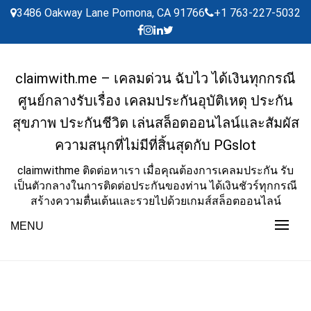
Skip
3486 Oakway Lane Pomona, CA 91766
+1 763-227-5032
to
content
claimwith.me – เคลมด่วน ฉับไว ได้เงินทุกกรณี
ศูนย์กลางรับเรื่อง เคลมประกันอุบัติเหตุ ประกัน
สุขภาพ ประกันชีวิต เล่นสล็อตออนไลน์และสัมผัส
ความสนุกที่ไม่มีที่สิ้นสุดกับ PGslot
claimwithme ติดต่อหาเรา เมื่อคุณต้องการเคลมประกัน รับ
เป็นตัวกลางในการติดต่อประกันของท่าน ได้เงินชัวร์ทุกกรณี
สร้างความตื่นเต้นและรวยไปด้วยเกมส์สล็อตออนไลน์
MENU