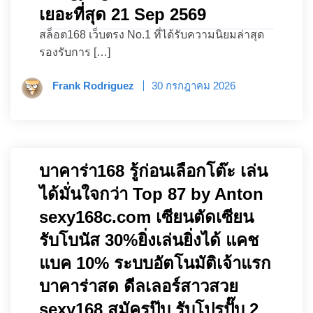
เยอะที่สุด 21 Sep 2569
สล็อต168 เว็บตรง No.1 ที่ได้รับความนิยมล่าสุด
รองรับการ […]
Frank Rodriguez
30 กรกฎาคม 2026
บาคาร่า168 รู้ก่อนเลือกโต๊ะ เล่น
ได้มั่นใจกว่า Top 87 by Anton
sexy168c.com เซียนตัดเซียน
รับโบนัส 30%ยิ่งเล่นยิ่งได้ แคช
แบค 10% ระบบอัตโนมัติเจ้าแรก
บาคาร่าสด ดีลเลอร์สาวสวย
sexy168 สมัครปุ๊บ รับโปรปั๊บ 2