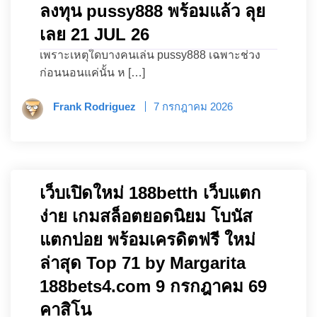
ลงทุน pussy888 พร้อมแล้ว ลุย
เลย 21 JUL 26
เพราะเหตุใดบางคนเล่น pussy888 เฉพาะช่วง
ก่อนนอนแค่นั้น ห […]
Frank Rodriguez
7 กรกฎาคม 2026
เว็บเปิดใหม่ 188betth เว็บแตก
ง่าย เกมสล็อตยอดนิยม โบนัส
แตกบ่อย พร้อมเครดิตฟรี ใหม่
ล่าสุด Top 71 by Margarita
188bets4.com 9 กรกฎาคม 69
คาสิโน