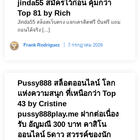
jinda55 สมัครไว้ก่อน คุ้มกว่า
Top 81 by Rich
Jinda55 สล็อตเว็บตรง แจกเครดิตฟรี ปั่นฟรี แถม
ถอนได้จริง […]
Frank Rodriguez
7 กรกฎาคม 2026
Pussy888 สล็อตออนไลน์ โลก
แห่งความสนุก ที่เหนือกว่า Top
43 by Cristine
pussy888play.me ฝากต่อเนื่อง
รับ อัญมณี 300 บาท คาสิโน
ออนไลน์ 5ดาว สวรรค์ของนัก