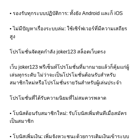
• รองรับทุกระบบปฏิบัติการ: ทั้งยัง Android และก็ iOS
• ไม่มีปัญหาเรื่องระบบล่ม: ใช้เซิร์ฟเวอร์ที่มีความเสถียร
สูง
โปรโมชั่นจัดสุดกำลัง joker123 สล็อตเว็บตรง
เว็บ joker123 พรีเซ็นท์โปรโมชั่นที่มากมายแล้วก็คุ้มแก่ผู้
เล่นทุกระดับ ไม่ว่าจะเป็นโปรโมชั่นต้อนรับสำหรับ
สมาชิกใหม่หรือโปรโมชั่นรายวันสำหรับผู้เล่นประจำ
โปรโมชั่นที่ได้รับความนิยมที่ไม่สมควรพลาด
• โบนัสต้อนรับสมาชิกใหม่: รับโบนัสเพิ่มทันทีเมื่อสมัคร
เป็นสมาชิก
• โบนัสเพิ่มเงิน: เพิ่มจังหวะชนะด้วยการเติมเงินเข้าระบบ