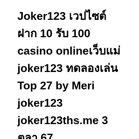
Joker123 เวปไซต์
ฝาก 10 รับ 100
casino onlineเว็บแม่
joker123 ทดลองเล่น
Top 27 by Meri
joker123
joker123ths.me 3
ตุลา 67