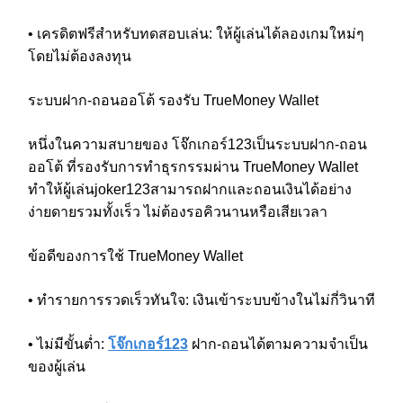
• เครดิตฟรีสำหรับทดสอบเล่น: ให้ผู้เล่นได้ลองเกมใหม่ๆ
โดยไม่ต้องลงทุน
ระบบฝาก-ถอนออโต้ รองรับ TrueMoney Wallet
หนึ่งในความสบายของ โจ๊กเกอร์123เป็นระบบฝาก-ถอน
ออโต้ ที่รองรับการทำธุรกรรมผ่าน TrueMoney Wallet
ทำให้ผู้เล่นjoker123สามารถฝากและถอนเงินได้อย่าง
ง่ายดายรวมทั้งเร็ว ไม่ต้องรอคิวนานหรือเสียเวลา
ข้อดีของการใช้ TrueMoney Wallet
• ทำรายการรวดเร็วทันใจ: เงินเข้าระบบข้างในไม่กี่วินาที
• ไม่มีขั้นต่ำ:
โจ๊กเกอร์123
ฝาก-ถอนได้ตามความจำเป็น
ของผู้เล่น