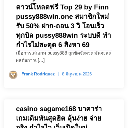
ดาวน์โหลดฟรี Top 29 by Finn
pussy888win.one สมาชิกใหม่
รับ 50% ฝาก-ถอน 3 วิ โอนเร็ว
ทุกบิล pussy888win ระบบดี ทำ
กำไรไม่สะดุด 6 สิงหา 69
เมื่อการเล่นเกม pussy888 ถูกขัดจังหวะ มันจะส่ง
ผลต่อการเ […]
Frank Rodriguez
8 มิถุนายน 2026
casino sagame168 บาคาร่า
เกมเดิมพันสุดฮิต ลุ้นง่าย จ่าย
จริง กำไรไว เว็บเปิดใหม่