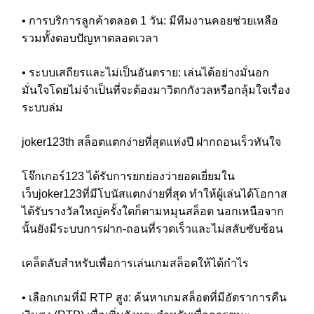
• การบริการลูกค้าตลอด 1 วัน: มีทีมงานคอยช่วยเหลือ
รวมทั้งตอบปัญหาตลอดเวลา
• ระบบเสถียรและไม่เป็นอันตราย: เล่นได้อย่างมั่นอก
มั่นใจโดยไม่จำเป็นที่จะต้องมาวิตกกังวลหรือกลุ้มใจเรื่อง
ระบบล่ม
joker123th สล็อตแตกง่ายที่สุดแห่งปี ฝากถอนเร็วทันใจ
โจ๊กเกอร์123 ได้รับการยกย่องว่ายอดเยี่ยมใน
เว็บjoker123ที่มีโบนัสแตกง่ายที่สุด ทำให้ผู้เล่นได้โอกาส
ได้รับรางวัลใหญ่ครั้งใดก็ตามหมุนสล็อต นอกเหนือจาก
นั้นยังมีระบบการฝาก-ถอนที่รวดเร็วและไม่สลับซับซ้อน
เคล็ดลับสำหรับเพื่อการเล่นเกมสล็อตให้ได้กำไร
• เลือกเกมที่มี RTP สูง: ค้นหาเกมสล็อตที่มีอัตราการคืน