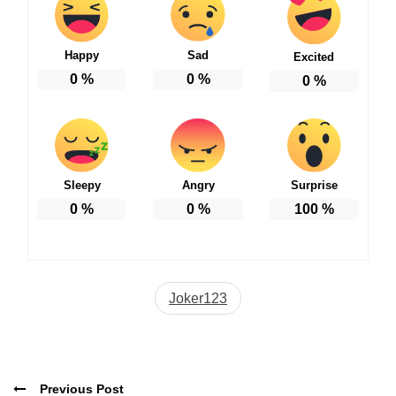
Happy
Sad
Excited
0
%
0
%
0
%
Sleepy
Angry
Surprise
0
%
0
%
100
%
Joker123
Previous Post