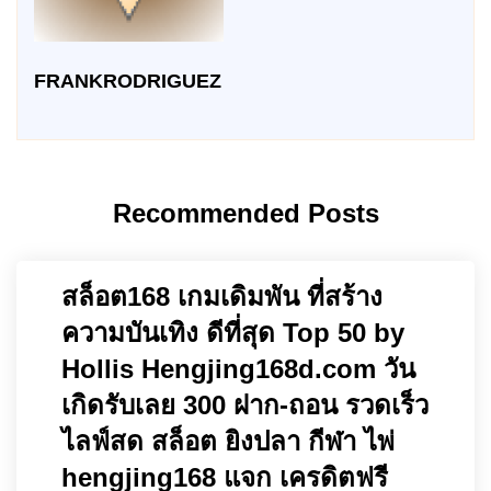
FRANKRODRIGUEZ
Recommended Posts
สล็อต168 เกมเดิมพัน ที่สร้าง
ความบันเทิง ดีที่สุด Top 50 by
Hollis Hengjing168d.com วัน
เกิดรับเลย 300 ฝาก-ถอน รวดเร็ว
ไลฟ์สด สล็อต ยิงปลา กีฬา ไพ่
hengjing168 แจก เครดิตฟรี