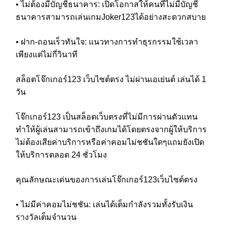
• ไม่ต้องมีบัญชีธนาคาร: เปิดโอกาสให้คนที่ไม่มีบัญชี
ธนาคารสามารถเล่นเกมJoker123ได้อย่างสะดวกสบาย
• ฝาก-ถอนเร็วทันใจ: แนวทางการทำธุรกรรมใช้เวลา
เพียงแต่ไม่กี่วินาที
สล็อตโจ๊กเกอร์123 เว็บไซต์ตรง ไม่ผ่านเอเย่นต์ เล่นได้ 1
วัน
โจ๊กเกอร์123 เป็นสล็อตเว็บตรงที่ไม่มีการผ่านตัวแทน
ทำให้ผู้เล่นสามารถเข้าถึงเกมได้โดยตรงจากผู้ให้บริการ
ไม่ต้องเสียค่าบริการหรือค่าคอมไม่ชชันใดๆแถมยังเปิด
ให้บริการตลอด 24 ชั่วโมง
คุณลักษณะเด่นของการเล่นโจ๊กเกอร์123เว็บไซต์ตรง
• ไม่มีค่าคอมไม่ชชัน: เล่นได้เต็มกำลังรวมทั้งรับเงิน
รางวัลเต็มจำนวน