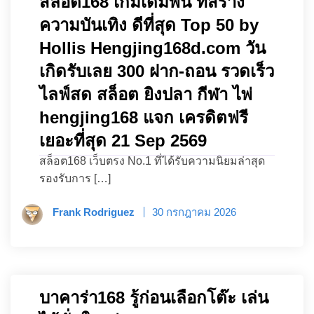
สล็อต168 เกมเดิมพัน ที่สร้าง
ความบันเทิง ดีที่สุด Top 50 by
Hollis Hengjing168d.com วัน
เกิดรับเลย 300 ฝาก-ถอน รวดเร็ว
ไลฟ์สด สล็อต ยิงปลา กีฬา ไพ่
hengjing168 แจก เครดิตฟรี
เยอะที่สุด 21 Sep 2569
สล็อต168 เว็บตรง No.1 ที่ได้รับความนิยมล่าสุด
รองรับการ […]
Frank Rodriguez
30 กรกฎาคม 2026
บาคาร่า168 รู้ก่อนเลือกโต๊ะ เล่น