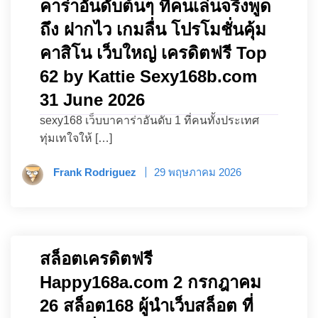
คาร่าอันดับต้นๆ ที่คนเล่นจริงพูด
ถึง ฝากไว เกมลื่น โปรโมชั่นคุ้ม
คาสิโน เว็บใหญ่ เครดิตฟรี Top
62 by Kattie Sexy168b.com
31 June 2026
sexy168 เว็บบาคาร่าอันดับ 1 ที่คนทั้งประเทศ
ทุ่มเทใจให้ […]
Frank Rodriguez
29 พฤษภาคม 2026
สล็อตเครดิตฟรี
Happy168a.com 2 กรกฎาคม
26 สล็อต168 ผู้นำเว็บสล็อต ที่