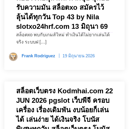
รับความมัน สล็อตxo สมัครไว้
ลุ้นได้ทุกวัน Top 43 by Nila
slotxo24hrf.com 13 มิถุนา 69
สล็อตxo พบกับเกมส์ใหม่ ทำเงินได้ไม่ยากเล่นได้
จริง ระบบฝ […]
Frank Rodriguez
19 มิถุนายน 2026
สล็อตเว็บตรง Kodmhai.com 22
JUN 2026 pgslot เว็บพีจี ครอบ
เครื่อง เรื่องเดิมพัน งบน้อยก็เล่น
ได้ เล่นง่าย ได้เงินจริง โบนัส
พิเศษทุกวัน สล็อตเว็บตรง โบนัส