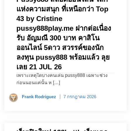
แห่งความสนุก ที่เหนือกว่า Top
43 by Cristine
pussy888play.me ฝากต่อเนื่อง
รับ อัญมณี 300 บาท คาสิโน
ออนไลน์ 5ดาว สวรรค์ของนัก
ลงทุน pussy888 พร้อมแล้ว ลุย
เลย 21 JUL 26
เพราะเหตุใดบางคนเล่น pussy888 เฉพาะช่วง
ก่อนนอนแค่นั้น ห […]
Frank Rodriguez
7 กรกฎาคม 2026