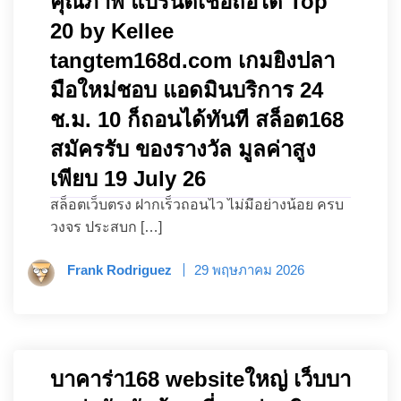
คุณภาพ แบรนด์เชื่อถือได้ Top
20 by Kellee
tangtem168d.com เกมยิงปลา
มือใหม่ชอบ แอดมินบริการ 24
ช.ม. 10 ก็ถอนได้ทันที สล็อต168
สมัครรับ ของรางวัล มูลค่าสูง
เพียบ 19 July 26
สล็อตเว็บตรง ฝากเร็วถอนไว ไม่มีอย่างน้อย ครบ
วงจร ประสบก […]
Frank Rodriguez
29 พฤษภาคม 2026
บาคาร่า168 websiteใหญ่ เว็บบา