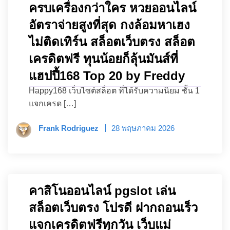
ครบเครื่องกว่าใคร หวยออนไลน์
อัตราจ่ายสูงที่สุด กงล้อมหาเฮง
ไม่ติดเทิร์น สล็อตเว็บตรง สล็อต
เครดิตฟรี ทุนน้อยก็ลุ้นมันส์ที่
แฮปปี้168 Top 20 by Freddy
Happy168 เว็บไซต์สล็อต ที่ได้รับความนิยม ชั้น 1
แจกเครด […]
Frank Rodriguez
28 พฤษภาคม 2026
คาสิโนออนไลน์ pgslot เล่น
สล็อตเว็บตรง โปรดี ฝากถอนเร็ว
แจกเครดิตฟรีทุกวัน เว็บแม่