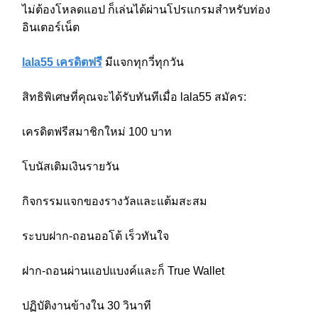
ไม่ต้องโหลดแอป ก็เล่นได้ผ่านโปรแกรมสำหรับท่อง
อินเตอร์เน็ต
lala55 เครดิตฟรี
มีแจกทุกวี่ทุกวัน
สิทธิพิเศษที่คุณจะได้รับทันทีเมื่อ lala55 สมัคร:
เครดิตฟรีสมาชิกใหม่ 100 บาท
โบนัสเติมเงินรายวัน
กิจกรรมแจกของรางวัลและแต้มสะสม
ระบบฝาก-ถอนออโต้ เร็วทันใจ
ฝาก-ถอนผ่านแอปแบงค์และก็ True Wallet
ปฏิบัติงานข้างใน 30 วินาที