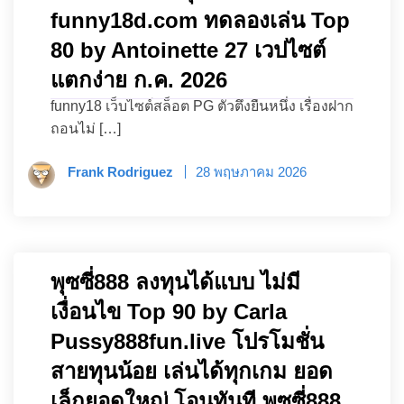
funny18d.com ทดลองเล่น Top
80 by Antoinette 27 เวปไซต์
แตกง่าย ก.ค. 2026
funny18 เว็บไซต์สล็อต PG ตัวตึงยืนหนึ่ง เรื่องฝาก
ถอนไม่ […]
Frank Rodriguez
28 พฤษภาคม 2026
พุซซี่888 ลงทุนได้แบบ ไม่มี
เงื่อนไข Top 90 by Carla
Pussy888fun.live โปรโมชั่น
สายทุนน้อย เล่นได้ทุกเกม ยอด
เล็กยอดใหญ่ โอนทันที พุซซี่888