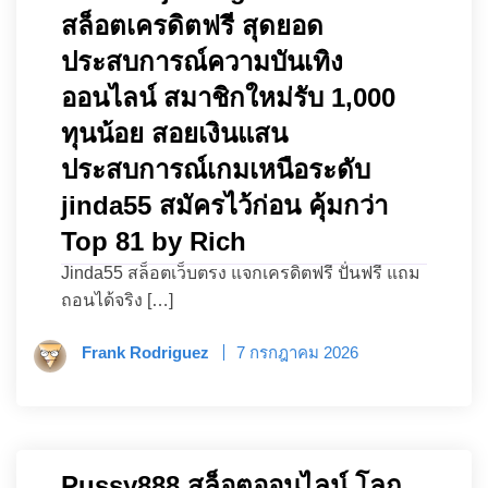
สล็อตเครดิตฟรี สุดยอด
ประสบการณ์ความบันเทิง
ออนไลน์ สมาชิกใหม่รับ 1,000
ทุนน้อย สอยเงินแสน
ประสบการณ์เกมเหนือระดับ
jinda55 สมัครไว้ก่อน คุ้มกว่า
Top 81 by Rich
Jinda55 สล็อตเว็บตรง แจกเครดิตฟรี ปั่นฟรี แถม
ถอนได้จริง […]
Frank Rodriguez
7 กรกฎาคม 2026
Pussy888 สล็อตออนไลน์ โลก