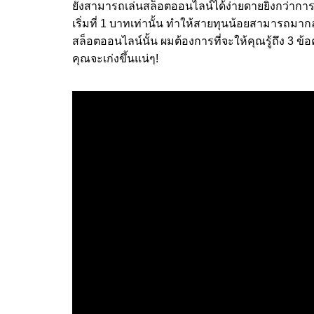
ยังสามารถเล่นสล็อตออนไลน์ได้ง่ายดายยิ่งกว่าการเ
เริ่มที่ 1 บาทเท่านั้น ทำให้สายทุนน้อยสามารถมากล
สล็อตออนไลน์นั้น ผมต้องการที่จะให้คุณรู้ถึง 3 
คุณจะเก่งขึ้นแน่ๆ!