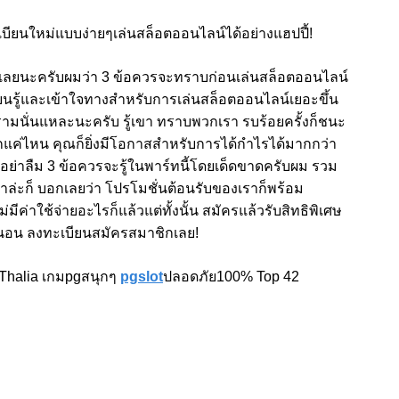
บียนใหม่แบบง่ายๆเล่นสล็อตออนไลน์ได้อย่างแฮปปี้!
กเลยนะครับผมว่า 3 ข้อควรจะทราบก่อนเล่นสล็อตออนไลน์
ียนรู้และเข้าใจทางสำหรับการเล่นสล็อตออนไลน์เยอะขึ้น
รามนั่นแหละนะครับ รู้เขา ทราบพวกเรา รบร้อยครั้งก็ชนะ
์มากแค่ไหน คุณก็ยิ่งมีโอกาสสำหรับการได้กำไรได้มากกว่า
าว อย่าลืม 3 ข้อควรจะรู้ในพาร์ทนี้โดยเด็ดขาดครับผม รวม
าล่ะก็ บอกเลยว่า โปรโมชั่นต้อนรับของเราก็พร้อม
มีค่าใช้จ่ายอะไรก็แล้วแต่ทั้งนั้น สมัครแล้วรับสิทธิพิเศษ
น่นอน ลงทะเบียนสมัครสมาชิกเลย!
67 Thalia เกมpgสนุกๆ
pgslot
ปลอดภัย100% Top 42