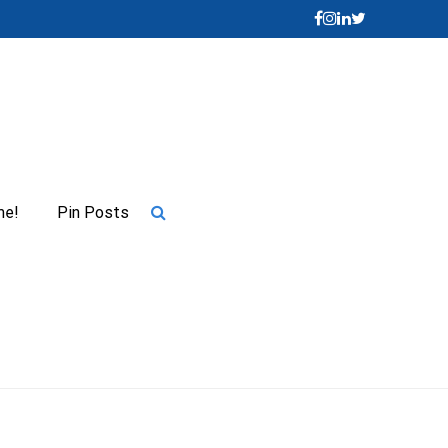
me!
Pin Posts