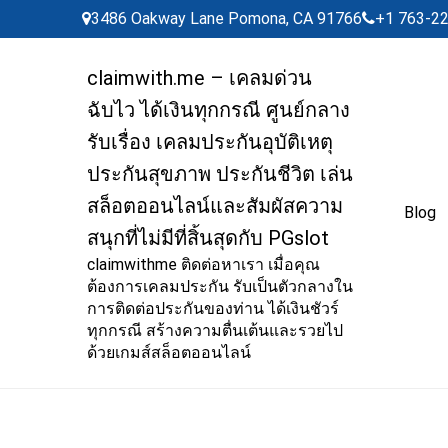
Skip
3486 Oakway Lane Pomona, CA 91766
+1 763-2
to
content
claimwith.me – เคลมด่วน
ฉับไว ได้เงินทุกกรณี ศูนย์กลาง
รับเรื่อง เคลมประกันอุบัติเหตุ
ประกันสุขภาพ ประกันชีวิต เล่น
สล็อตออนไลน์และสัมผัสความ
Blog
สนุกที่ไม่มีที่สิ้นสุดกับ PGslot
claimwithme ติดต่อหาเรา เมื่อคุณ
ต้องการเคลมประกัน รับเป็นตัวกลางใน
การติดต่อประกันของท่าน ได้เงินชัวร์
ทุกกรณี สร้างความตื่นเต้นและรวยไป
ด้วยเกมส์สล็อตออนไลน์