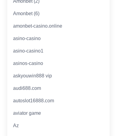
Amonbet (2)
Amonbet (6)
amonbet-casino.online
asino-casino
asino-casino1
asinos-casino
askyouwin888 vip
audi688.com
autoslot16888.com
aviator game
Az