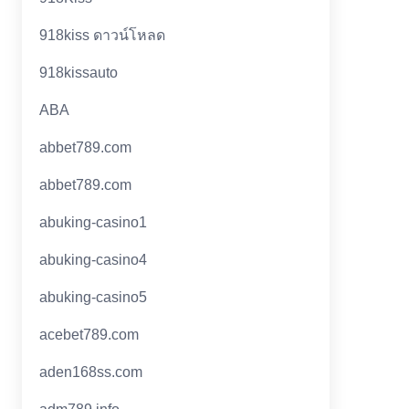
918kiss ดาวน์โหลด
918kissauto
ABA
abbet789.com
abbet789.com
abuking-casino1
abuking-casino4
abuking-casino5
acebet789.com
aden168ss.com