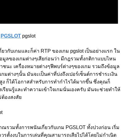
ม
PGSLOT
pgslot
กี่ยวกับเกมและก็ค่า RTP ของเกม pgslot เป็นอย่างแรก ใน
้ข้อมูลของเกมต่างๆเสียก่อนว่า มีกฎรวมทั้งกติกาแบบไหน
อาชนะ เครื่องหมายต่างๆฟีพบร์ต่างๆของเกม รวมถึงข้อมูล
มต่างๆนั้น มันจะเป็นค่าที่บ่งถึงเปอร์เซ็นต์การชำระเงิน
 สูง ก็ได้โอกาสสำหรับการทำกำไรได้มากขึ้น ซึ่งคุณก็
งเรียนรู้และทำความเข้าใจเกมนั่นเองครับ มันจะช่วยทำให้
ต้องสงสัย
ot
าณรวมทั้งการพนันเกี่ยวกับเกม PGSLOT ทั้งปวงก่อน เริ่ม
วรตั้งงบในการเล่นที่คุณสามารถเสียไปได้โดยไม่กำเนิด