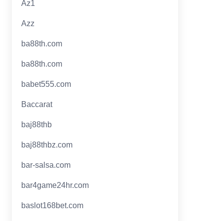
Az1
Azz
ba88th.com
ba88th.com
babet555.com
Baccarat
baj88thb
baj88thbz.com
bar-salsa.com
bar4game24hr.com
baslot168bet.com