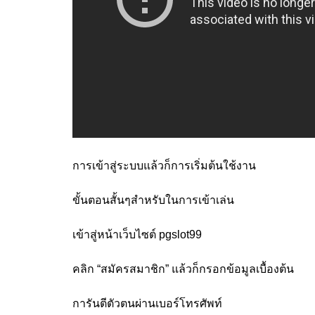
การเข้าสู่ระบบแล้วก็การเริ่มต้นใช้งาน
ขั้นตอนสั้นๆสำหรับในการเข้าเล่น
เข้าสู่หน้าเว็บไซต์ pgslot99
คลิก “สมัครสมาชิก” แล้วก็กรอกข้อมูลเบื้องต้น
การันตีตัวตนผ่านเบอร์โทรศัพท์