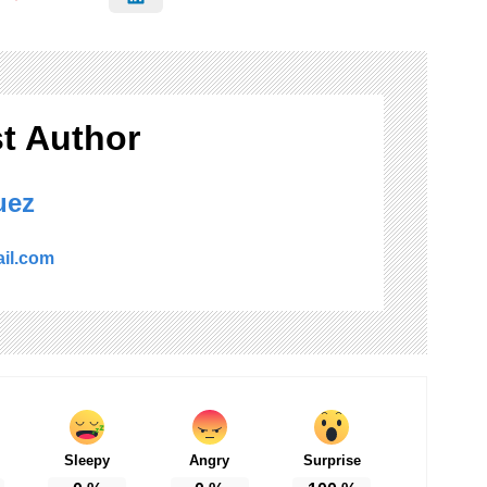
t Author
uez
il.com
Sleepy
Angry
Surprise