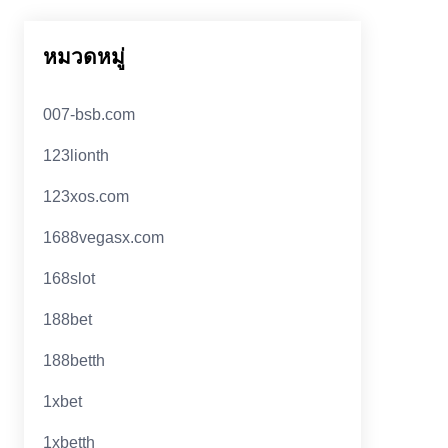
หมวดหมู่
007-bsb.com
123lionth
123xos.com
1688vegasx.com
168slot
188bet
188betth
1xbet
1xbetth