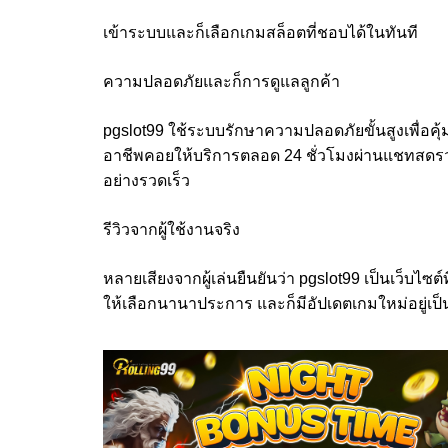
เข้าระบบและก็เลือกเกมสล็อตที่ชอบได้ในทันที
ความปลอดภัยและก็การดูแลลูกค้า
pgslot99 ใช้ระบบรักษาความปลอดภัยขั้นสูงเพื่อคุ
อาชีพคอยให้บริการตลอด 24 ชั่วโมงผ่านแชทสดรวม
อย่างรวดเร็ว
รีวิวจากผู้ใช้งานจริง
หลายเสียงจากผู้เล่นยืนยันว่า pgslot99 เป็นเว็บไซต์ที
ให้เลือกนานาประการ และก็มีอัปเดตเกมใหม่อยู่เป