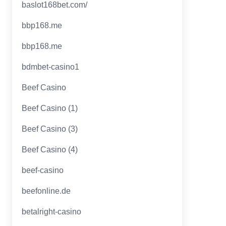
baslot168bet.com/
bbp168.me
bbp168.me
bdmbet-casino1
Beef Casino
Beef Casino (1)
Beef Casino (3)
Beef Casino (4)
beef-casino
beefonline.de
betalright-casino