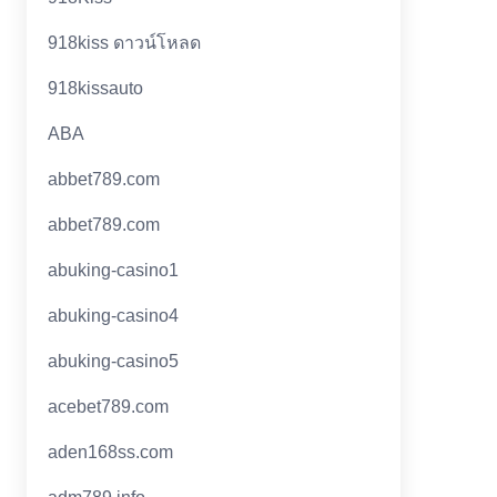
918kiss ดาวน์โหลด
918kissauto
ABA
abbet789.com
abbet789.com
abuking-casino1
abuking-casino4
abuking-casino5
acebet789.com
aden168ss.com