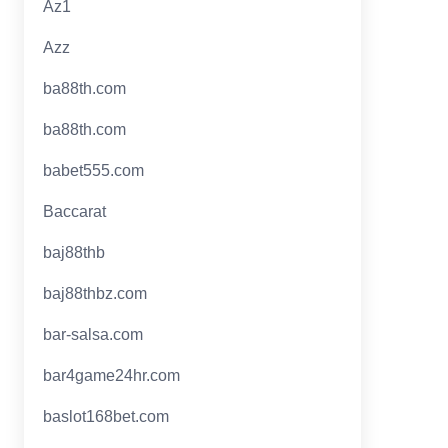
Az1
Azz
ba88th.com
ba88th.com
babet555.com
Baccarat
baj88thb
baj88thbz.com
bar-salsa.com
bar4game24hr.com
baslot168bet.com