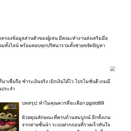
้มครองข้อมูลส่วนตัวของผู้เล่น มีคณะทำงานส่งเสริมมือ
ทั้งไลน์ พร้อมตอบทุกปริศนารวมทั้งช่วยขจัดปัญหา
่น่าเชื่อถือ ชำระเงินจริง เบิกเงินได้ไว โปรโมชั่นดี เกมมี
็นประจำ
บทสรุป: ทำไมคุณควรที่จะเลือก pgslot99
ด้วยคุณลักษณะที่ครบถ้วนสมบูรณ์ อีกทั้งเกม
จากค่ายชั้นนำ ระบบฝากถอนที่รวดเร็วทันใจ