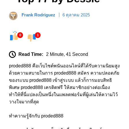
Frank Rodriguez
6 ตุลาคม 2025
0
1
Read Time:
2 Minute, 41 Second
proded888 คือเว็บไซต์พนันออนไลน์ที่ได้รับความนิยมสูง
ด้วยความสบายในการ proded888 สมัคร ความปลอดภัย
ของระบบ proded888 เข้าสู่ระบบ แล้วก็การมอบสิทธิ
พิเศษ proded888 เครดิตฟรี ให้สมาชิกอย่างต่อเนื่อง
ทำให้ที่นี่แปลงเป็นหนึ่งในแพลตฟอร์มที่ผู้เล่นให้ความไว้
วางใจมากที่สุด
ทำความรู้จักกับ proded888