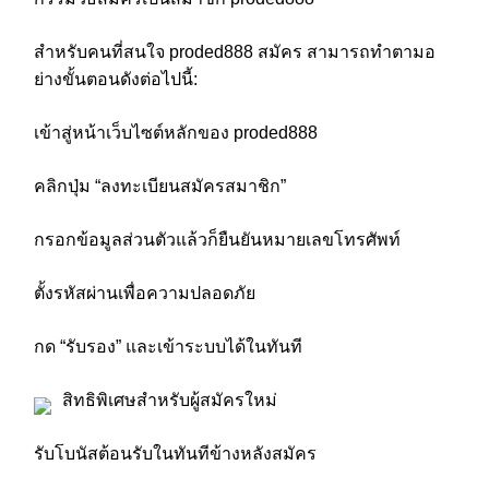
สำหรับคนที่สนใจ proded888 สมัคร สามารถทำตามอ
ย่างขั้นตอนดังต่อไปนี้:
เข้าสู่หน้าเว็บไซต์หลักของ proded888
คลิกปุ่ม “ลงทะเบียนสมัครสมาชิก”
กรอกข้อมูลส่วนตัวแล้วก็ยืนยันหมายเลขโทรศัพท์
ตั้งรหัสผ่านเพื่อความปลอดภัย
กด “รับรอง” และเข้าระบบได้ในทันที
สิทธิพิเศษสำหรับผู้สมัครใหม่
รับโบนัสต้อนรับในทันทีข้างหลังสมัคร