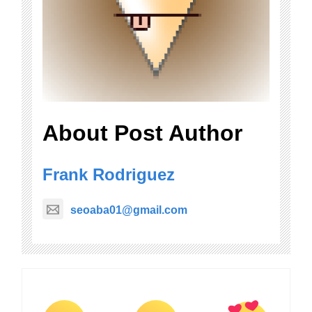
About Post Author
Frank Rodriguez
seoaba01@gmail.com