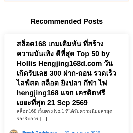
Recommended Posts
สล็อต168 เกมเดิมพัน ที่สร้าง
ความบันเทิง ดีที่สุด Top 50 by
Hollis Hengjing168d.com วัน
เกิดรับเลย 300 ฝาก-ถอน รวดเร็ว
ไลฟ์สด สล็อต ยิงปลา กีฬา ไพ่
hengjing168 แจก เครดิตฟรี
เยอะที่สุด 21 Sep 2569
สล็อต168 เว็บตรง No.1 ที่ได้รับความนิยมล่าสุด
รองรับการ […]
Frank Rodriguez
30 กรกฎาคม 2026