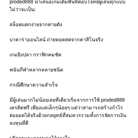
proded888 นำเสนอเกมเดิมพันที่ตอบโจทย์ผู้เล่นทุกแบบ
ไม่ว่าจะเป็น:
สล็อตแตกง่ายจากค่ายดัง
บาคาร่าออนไลน์ ถ่ายทอดสดจากคาสิโนจริง
เกมยิงปลา กราฟิกคมชัด
พนันกีฬาหลากหลายชนิด
กรณีศึกษาความสำเร็จ
มีผู้เล่นมากไม่น้อยเลยทีเดียวเริ่มจากการใช้ proded888
เครดิตฟรี เพียงแค่เล็กๆน้อยๆ แต่ว่าสามารถสร้างกำไร
ต่อยอดได้จริงด้วยกลยุทธ์ที่สมควรรวมทั้งการจัดการเงิน
ลงทุนที่ดี