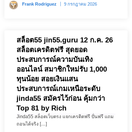
Frank Rodriguez
9 กรกฎาคม 2026
สล็อต55 jin55.guru 12 ก.ค. 26
สล็อตเครดิตฟรี สุดยอด
ประสบการณ์ความบันเทิง
ออนไลน์ สมาชิกใหม่รับ 1,000
ทุนน้อย สอยเงินแสน
ประสบการณ์เกมเหนือระดับ
jinda55 สมัครไว้ก่อน คุ้มกว่า
Top 81 by Rich
Jinda55 สล็อตเว็บตรง แจกเครดิตฟรี ปั่นฟรี แถม
ถอนได้จริง […]