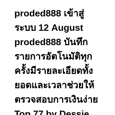
proded888 เข้าสู่
ระบบ 12 August
proded888 บันทึก
รายการอัตโนมัติทุก
ครั้งมีรายละเอียดทั้ง
ยอดและเวลาช่วยให้
ตรวจสอบการเงินง่าย
Top 77 by Dessie