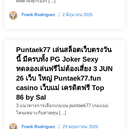
คิดตามทุกร่องร […]
Frank Rodriguez
2 มิถุนายน 2026
Puntaek77 เล่นสล็อตเว็บตรงวัน
นี้ มีครบทั้ง PG Joker Sexy
ทดลองเล่นฟรีไม่ต้องเสี่ยง 3 JUN
26 เว็บ ใหญ่ Puntaek77.fun
casino เว็บแม่ เครดิตฟรี Top
86 by Sal
3 แนวทางการเลือกเกมบน puntaek77 เกมแบบ
ไหนเหมาะกับสายทุน […]
Frank Rodriguez
29 พฤษภาคม 2026