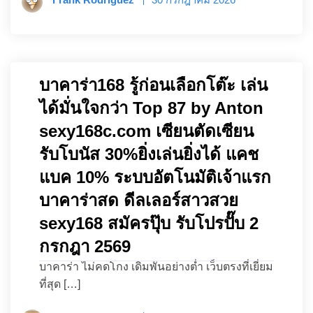
บาคาร่า168 รู้ก่อนเลือกโต๊ะ เล่น
ได้มั่นใจกว่า Top 87 by Anton
sexy168c.com เซียนตัดเซียน
รับโบนัส 30%ยิ่งเล่นยิ่งได้ แคช
แบค 10% ระบบอัตโนมัติเจ้าแรก
บาคาร่าสด ดีลเลอร์สาวสวย
sexy168 สมัครปุ๊บ รับโปรปั๊บ 2
กรกฎา 2569
บาคาร่า ไม่คดโกง เดิมพันอย่างต่ำ เว็บตรงที่เยี่ยม
ที่สุด […]