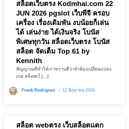
สล็อตเว็บตรง Kodmhai.com 22
JUN 2026 pgslot เว็บพีจี ครอบ
เครื่อง เรื่องเดิมพัน งบน้อยก็เล่น
ได้ เล่นง่าย ได้เงินจริง โบนัส
พิเศษทุกวัน สล็อตเว็บตรง โบนัส
สล็อต จัดเต็ม Top 61 by
Kennith
สัญญาณที่ทำให้เราทราบดีว่าจำต้องเปลี่ยนแปลง
เกม สล็อตเว็ […]
Frank Rodriguez
12 มิถุนายน 2026
สล็อต webตรง เว็บสล็อตแตก