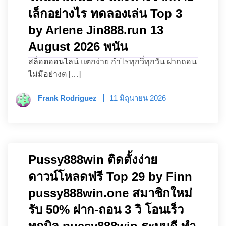
เล็กอย่างไร ทดลองเล่น Top 3
by Arlene Jin888.run 13
August 2026 พนัน
สล็อตออนไลน์ แตกง่าย กำไรทุกวี่ทุกวัน ฝากถอน
ไม่มีอย่างต […]
Frank Rodriguez
11 มิถุนายน 2026
Pussy888win ติดตั้งง่าย
ดาวน์โหลดฟรี Top 29 by Finn
pussy888win.one สมาชิกใหม่
รับ 50% ฝาก-ถอน 3 วิ โอนเร็ว