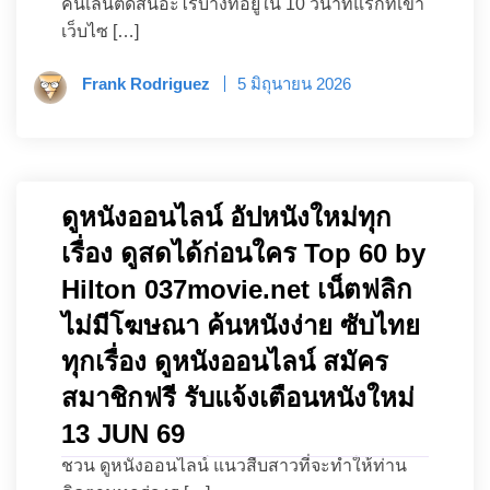
คนเล่นตัดสินอะไรบ้างที่อยู่ใน 10 วินาทีแรกที่เข้า
เว็บไซ […]
Frank Rodriguez
5 มิถุนายน 2026
ดูหนังออนไลน์ อัปหนังใหม่ทุก
เรื่อง ดูสดได้ก่อนใคร Top 60 by
Hilton 037movie.net เน็ตฟลิก
ไม่มีโฆษณา ค้นหนังง่าย ซับไทย
ทุกเรื่อง ดูหนังออนไลน์ สมัคร
สมาชิกฟรี รับแจ้งเตือนหนังใหม่
13 JUN 69
ชวน ดูหนังออนไลน์ แนวสืบสาวที่จะทำให้ท่าน