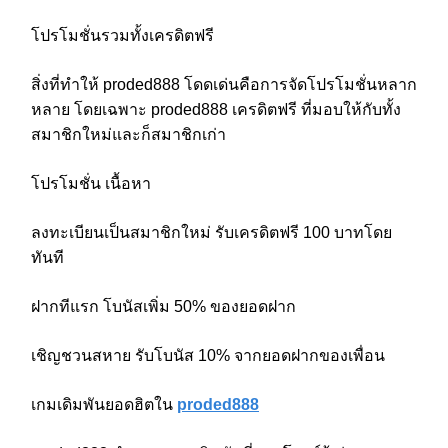
โปรโมชั่นรวมทั้งเครดิตฟรี
สิ่งที่ทำให้ proded888 โดดเด่นคือการจัดโปรโมชั่นหลาก
หลาย โดยเฉพาะ proded888 เครดิตฟรี ที่มอบให้กับทั้ง
สมาชิกใหม่และก็สมาชิกเก่า
โปรโมชั่น เนื้อหา
ลงทะเบียนเป็นสมาชิกใหม่ รับเครดิตฟรี 100 บาทโดย
ทันที
ฝากทีแรก โบนัสเพิ่ม 50% ของยอดฝาก
เชิญชวนสหาย รับโบนัส 10% จากยอดฝากของเพื่อน
เกมเดิมพันยอดฮิตใน
proded888