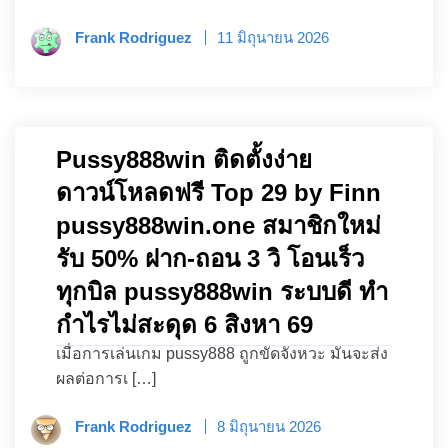
Frank Rodriguez
11 มิถุนายน 2026
Pussy888win ติดตั้งง่าย
ดาวน์โหลดฟรี Top 29 by Finn
pussy888win.one สมาชิกใหม่
รับ 50% ฝาก-ถอน 3 วิ โอนเร็ว
ทุกบิล pussy888win ระบบดี ทำ
กำไรไม่สะดุด 6 สิงหา 69
เมื่อการเล่นเกม pussy888 ถูกขัดจังหวะ มันจะส่ง
ผลต่อการเ […]
Frank Rodriguez
8 มิถุนายน 2026