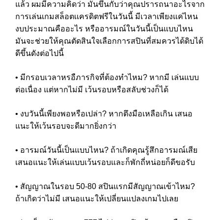
แล้ว ผมมีความคิดว่า มันขึ้นกับว่าคุณปรารถนาอะไรจาก
การเล่นเกมสล็อตเเครดิตฟรีในวันนี้ มีเวลาเพียงแค่ไหน
งบประมาณคืออะไร หรืออารมณ์ในวันนี้เป็นแบบไหน
มันจะช่วยให้คุณตัดสินใจเลือกการสปินที่สมควรได้ดิบได้
ดีขึ้นดังต่อไปนี้
• มีกรอบเวลาหรอืภารกิจที่ต้องทำไหม? หากมี เล่นแบบ
ต่อเนื่อง แต่หากไม่มี เว้นรอบหรือสลับช่วงก็ได้
• งบวันนี้เพียงพอหรือเปล่า? หากตึงมือเหลือเกิน เสนอ
แนะให้เว้นรอบจะดีมากยิ่งกว่า
• อารมณ์วันนี้เป็นแบบไหน? ถ้าเกิดคุณรู้สึกอารมณ์เสีย
เสนอแนะให้เล่นแบบเว้นรอบและก็พักถี่หน่อยก็ดีขอรับ
• สัญญาณในรอบ 50-80 สปินแรกมีสัญญาณเข้าไหม?
ถ้าเกิดว่าไม่มี เสนอแนะให้เปลี่ยนแปลงเกมไปเลย