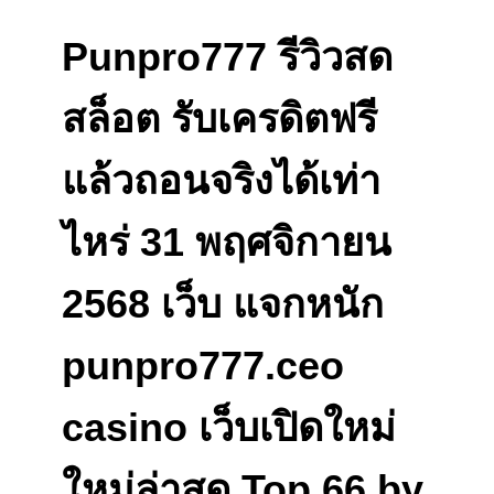
Punpro777 รีวิวสด
สล็อต รับเครดิตฟรี
แล้วถอนจริงได้เท่า
ไหร่ 31 พฤศจิกายน
2568 เว็บ แจกหนัก
punpro777.ceo
casino เว็บเปิดใหม่
ใหม่ล่าสุด Top 66 by