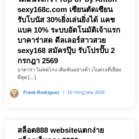
sexy168c.com เซียนตัดเซียน
รับโบนัส 30%ยิ่งเล่นยิ่งได้ แคช
แบค 10% ระบบอัตโนมัติเจ้าแรก
บาคาร่าสด ดีลเลอร์สาวสวย
sexy168 สมัครปุ๊บ รับโปรปั๊บ 2
กรกฎา 2569
บาคาร่า ไม่คดโกง เดิมพันอย่างต่ำ เว็บตรงที่เยี่ยม
ที่สุด […]
Frank Rodriguez
10 กรกฎาคม 2026
สล็อต888 websiteแตกง่าย