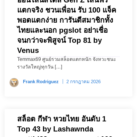
แตกจริง ชวนเพื่อน รับ 100 แจ็ค
พอตแตกง่าย การันตีสมาชิกทั้ง
ไทยและนอก pgslot อย่าเชื่อ
จนกว่าจะพิสูจน์ Top 81 by
Venus
Temmax69 ศูนย์รวมสล็อตแตกหนัก จังหวะชนะ
รางวัลใหญ่ทุกวัน […]
Frank Rodriguez
2 กรกฎาคม 2026
สล็อต กีฬา หวยไทย อันดับ 1
Top 43 by Lashawnda