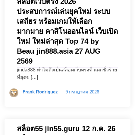
สล็อตเว็บตรง 2026
ประสบการณ์เล่นยุคใหม่ ระบบ
เสถียร พร้อมเกมให้เลือก
มากมาย คาสิโนออนไลน์ เว็บเปิด
ใหม่ ใหม่ล่าสุด Top 74 by
Beau jin888.asia 27 AUG
2569
jinda888 ทำไมถึงเป็นสล็อตเว็บตรงที่ แตกชั่วร้าย
ที่สุดข […]
Frank Rodriguez
9 กรกฎาคม 2026
สล็อต55 jin55.guru 12 ก.ค. 26