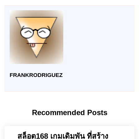
FRANKRODRIGUEZ
Recommended Posts
สล็อต168 เกมเดิมพัน ที่สร้าง