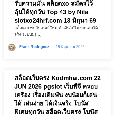
รับความมัน สล็อตxo สมัครไว้
ลุ้นได้ทุกวัน Top 43 by Nila
slotxo24hrf.com 13 มิถุนา 69
สล็อตxo พบกับเกมส์ใหม่ ทำเงินได้ไม่ยากเล่นได้
จริง ระบบฝ […]
Frank Rodriguez
19 มิถุนายน 2026
สล็อตเว็บตรง Kodmhai.com 22
JUN 2026 pgslot เว็บพีจี ครอบ
เครื่อง เรื่องเดิมพัน งบน้อยก็เล่น
ได้ เล่นง่าย ได้เงินจริง โบนัส
พิเศษทุกวัน สล็อตเว็บตรง โบนัส