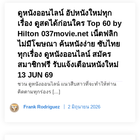
ดูหนังออนไลน์ อัปหนังใหม่ทุก
เรื่อง ดูสดได้ก่อนใคร Top 60 by
Hilton 037movie.net เน็ตฟลิก
ไม่มีโฆษณา ค้นหนังง่าย ซับไทย
ทุกเรื่อง ดูหนังออนไลน์ สมัคร
สมาชิกฟรี รับแจ้งเตือนหนังใหม่
13 JUN 69
ชวน ดูหนังออนไลน์ แนวสืบสาวที่จะทำให้ท่าน
คิดตามทุกร่องร […]
Frank Rodriguez
2 มิถุนายน 2026