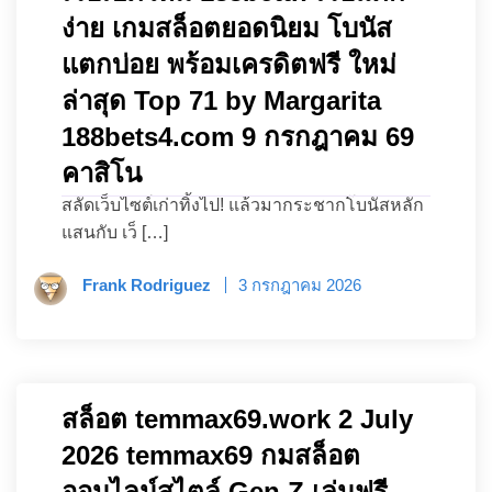
ง่าย เกมสล็อตยอดนิยม โบนัส
แตกบ่อย พร้อมเครดิตฟรี ใหม่
ล่าสุด Top 71 by Margarita
188bets4.com 9 กรกฎาคม 69
คาสิโน
สลัดเว็บไซต์เก่าทิ้งไป! แล้วมากระชากโบนัสหลัก
แสนกับ เว็ […]
Frank Rodriguez
3 กรกฎาคม 2026
สล็อต temmax69.work 2 July
2026 temmax69 กมสล็อต
ออนไลน์สไตล์ Gen Z เล่นฟรี