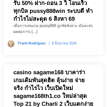
รับ 50% ฝาก-ถอน 3 วิ โอนเร็ว
ทุกบิล pussy888win ระบบดี ทำ
กำไรไม่สะดุด 6 สิงหา 69
เมื่อการเล่นเกม pussy888 ถูกขัดจังหวะ มันจะส่ง
ผลต่อการเ […]
Frank Rodriguez
8 มิถุนายน 2026
casino sagame168 บาคาร่า
เกมเดิมพันสุดฮิต ลุ้นง่าย จ่าย
จริง กำไรไว เว็บเปิดใหม่
sagame168th1.co ใหม่ล่าสุด
Top 21 by Charli 2 เว็บแตกง่าย