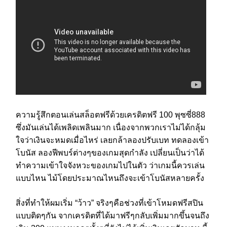
ความรู้สึกตอนเล่นสล็อตฟรีด้วยเครดิตฟรี 100 พุซซี่888
ซึ่งมันเล่นได้เพลิดเพลินมาก เนื่องจากพวกเราไม่ได้กลุ้ม
ใจว่าเงินจะหมดเมื่อไหร่ เลยกล้าลองปรับเบท ทดลองเข้า
โบนัส ลองฟีพบร์ต่างๆของเกมสุดกำลัง เปลี่ยนเป็นว่าได้
ทำความเข้าใจจังหวะของเกมไปในตัว ว่าเกมนี้ควรเล่น
แบบไหน ไม้โดยประมาณไหนถึงจะเข้าโบนัสหลายครั้ง
สิ่งที่ทำให้ผมเริ่ม “ว้าว” จริงๆคือช่วงที่เข้าโหมดฟรีสปิน
แบบติดๆกัน จากเครดิตที่ได้มาฟรีๆกลับเพิ่มมากขึ้นจนถึง