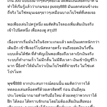
เกิน 300 แบบงงมากๆทั้งๆที่ยังไม่ได้เพิ่มเงินเลยสักบาท นี้
ทำให้เริ่มรู้แล้วว่าเกมของ pussy888 มันแตกค่อนข้างจะ
ถี่จริง ไม่ใช่หมุนเฉยๆยาวๆเหมือนบางเว็บไซต์ที่เคยเจอ
พอเพียงเล่นไปครู่หนึ่ง ผมตัดสินใจลองเพิ่มเติมเงินจริง
เข้าไปนิดหนึ่ง เพื่อลองดู สรุป!!!
เนื่องจากเริ่มมั่นใจในจังหวะเกมแล้ว ผลเป็นแตกหนักกว่า
เดิมอีก เข้าฟีเจอร์โบนัสหลายครั้ง จนถึงยอดเงินวิ่งขึ้น
แบบเห็นได้ชัด ที่สำคัญเป็นพอเพียงถึงเวลาเบิกเงินจริง
ระบบก็ทำงานเร็ว ไม่มีกลั้น ไม่มีดึงเวลา เงินเข้าบัญชีไว
มาก นี้ยิ่งทำให้มั่นใจว่าเป็นเว็บไซต์ที่จ่ายจริง ไม่ใช่แค่
โปรโมท
พุซซี่888 จากประสบการณ์ตอนนั้น ผมคิดว่าการได้
ทดลองเล่นสล็อตฟรีด้วยเครดิตฟรี ก่อน มันมีคุณ
ประโยชน์มากมายสำหรับมือใหม่ ด้วยเหตุว่าพวกเราได้
ฝึก ได้ลอง ได้ทราบจักเกมโดยไม่ต้องเสียเงินเสียทอง