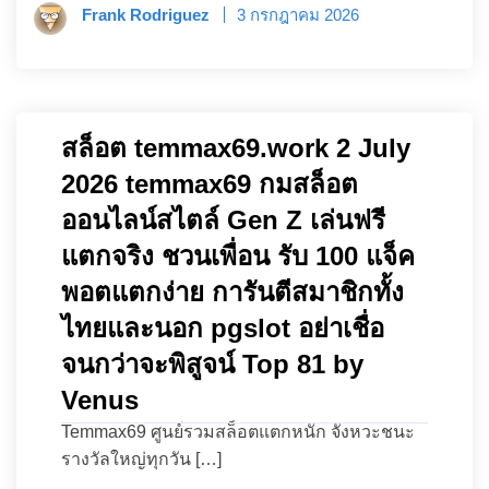
Frank Rodriguez
3 กรกฎาคม 2026
สล็อต temmax69.work 2 July
2026 temmax69 กมสล็อต
ออนไลน์สไตล์ Gen Z เล่นฟรี
แตกจริง ชวนเพื่อน รับ 100 แจ็ค
พอตแตกง่าย การันตีสมาชิกทั้ง
ไทยและนอก pgslot อย่าเชื่อ
จนกว่าจะพิสูจน์ Top 81 by
Venus
Temmax69 ศูนย์รวมสล็อตแตกหนัก จังหวะชนะ
รางวัลใหญ่ทุกวัน […]