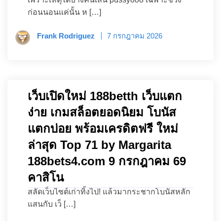
ก่อนนอนแค่นั้น ห […]
Frank Rodriguez
7 กรกฎาคม 2026
เว็บเปิดใหม่ 188betth เว็บแตก
ง่าย เกมสล็อตยอดนิยม โบนัส
แตกบ่อย พร้อมเครดิตฟรี ใหม่
ล่าสุด Top 71 by Margarita
188bets4.com 9 กรกฎาคม 69
คาสิโน
สลัดเว็บไซต์เก่าทิ้งไป! แล้วมากระชากโบนัสหลัก
แสนกับ เว็ […]