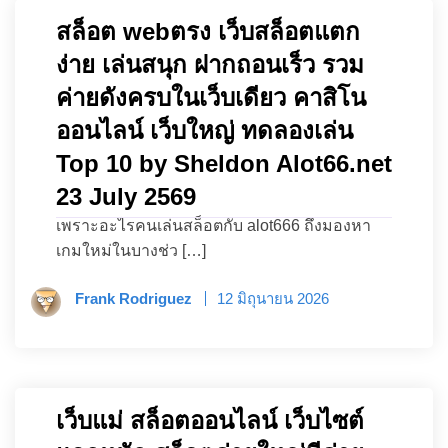
สล็อต webตรง เว็บสล็อตแตก
ง่าย เล่นสนุก ฝากถอนเร็ว รวม
ค่ายดังครบในเว็บเดียว คาสิโน
ออนไลน์ เว็บใหญ่ ทดลองเล่น
Top 10 by Sheldon Alot66.net
23 July 2569
เพราะอะไรคนเล่นสล็อตกับ alot666 ถึงมองหา
เกมใหม่ในบางช่ว […]
Frank Rodriguez
12 มิถุนายน 2026
เว็บแม่ สล็อตออนไลน์ เว็บไซต์