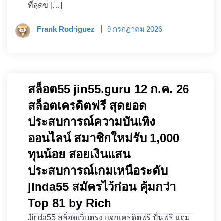
ที่สุดข […]
Frank Rodriguez
9 กรกฎาคม 2026
สล็อต55 jin55.guru 12 ก.ค. 26
สล็อตเครดิตฟรี สุดยอด
ประสบการณ์ความบันเทิง
ออนไลน์ สมาชิกใหม่รับ 1,000
ทุนน้อย สอยเงินแสน
ประสบการณ์เกมเหนือระดับ
jinda55 สมัครไว้ก่อน คุ้มกว่า
Top 81 by Rich
Jinda55 สล็อตเว็บตรง แจกเครดิตฟรี ปั่นฟรี แถม