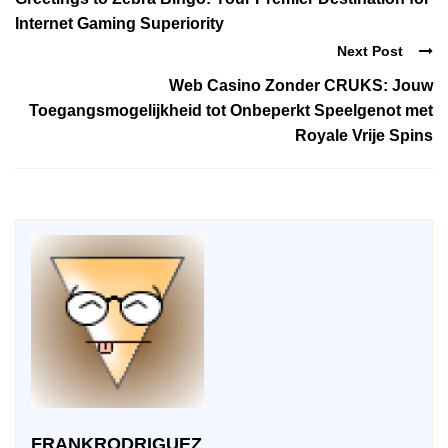
Internet Gaming Superiority
Next Post
Web Casino Zonder CRUKS: Jouw
Toegangsmogelijkheid tot Onbeperkt Speelgenot met
Royale Vrije Spins
FRANKRODRIGUEZ