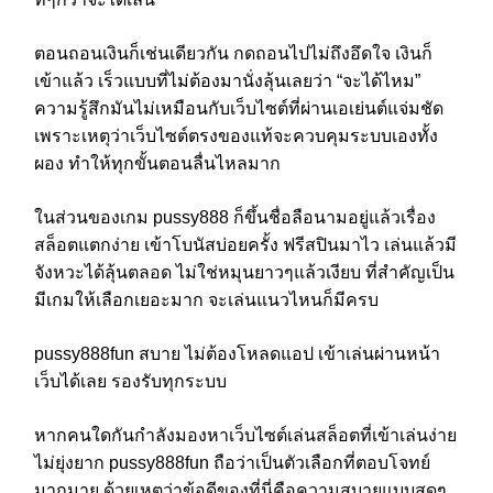
ตอนถอนเงินก็เช่นเดียวกัน กดถอนไปไม่ถึงอึดใจ เงินก็
เข้าแล้ว เร็วแบบที่ไม่ต้องมานั่งลุ้นเลยว่า “จะได้ไหม”
ความรู้สึกมันไม่เหมือนกับเว็บไซต์ที่ผ่านเอเย่นต์แจ่มชัด
เพราะเหตุว่าเว็บไซต์ตรงของแท้จะควบคุมระบบเองทั้ง
ผอง ทำให้ทุกขั้นตอนลื่นไหลมาก
ในส่วนของเกม pussy888 ก็ขึ้นชื่อลือนามอยู่แล้วเรื่อง
สล็อตแตกง่าย เข้าโบนัสบ่อยครั้ง ฟรีสปินมาไว เล่นแล้วมี
จังหวะได้ลุ้นตลอด ไม่ใช่หมุนยาวๆแล้วเงียบ ที่สำคัญเป็น
มีเกมให้เลือกเยอะมาก จะเล่นแนวไหนก็มีครบ
pussy888fun สบาย ไม่ต้องโหลดแอป เข้าเล่นผ่านหน้า
เว็บได้เลย รองรับทุกระบบ
หากคนใดกันกำลังมองหาเว็บไซต์เล่นสล็อตที่เข้าเล่นง่าย
ไม่ยุ่งยาก pussy888fun ถือว่าเป็นตัวเลือกที่ตอบโจทย์
มากมาย ด้วยเหตุว่าข้อดีของที่นี่คือความสบายแบบสุดๆ