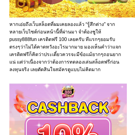
หากเอ่ยถึงเว็บสล็อตที่ผมเคยลองแล้ว “รู้สึกต่าง” จาก
หลายเว็บไซต์ก่อนหน้านี้ที่ผ่านมา จำต้องชูให้
pussy888fun เครดิตฟรี 100 เลยครับ ทีแรกๆยอมรับ
ตรงๆว่าไม่ได้คาดหวังอะไรมากมาย มองเห็นคำว่าแจก
เครดิตฟรีก็คิดว่าประเดี๋ยวควรจะมีข้อแม้ยากๆถอนยาก
แน่ แต่ว่าเนื่องจากว่าต้องการทดลองเล่นสล็อตฟรีก่อน
ลงทุนจริง เลยตัดสินใจสมัครดูแบบไม่คิดมาก