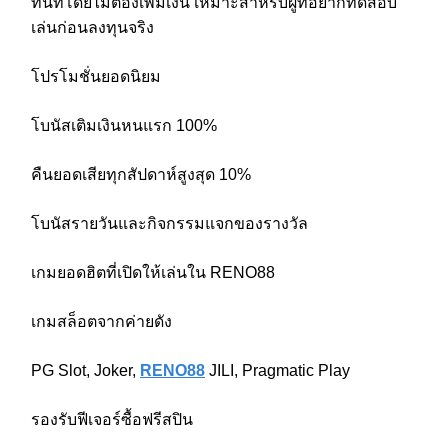
ทันทีโดยไม่ต้องเพิ่มเงิน เหมาะสำหรับผู้ที่อยากทดสอบ
เล่นก่อนลงทุนจริง
โปรโมชั่นยอดนิยม
โบนัสเติมเงินหนแรก 100%
คืนยอดเสียทุกสัปดาห์สูงสุด 10%
โบนัสรายวันและกิจกรรมแจกของรางวัล
เกมยอดฮิตที่เปิดให้เล่นใน RENO88
เกมสล็อตจากค่ายดัง
PG Slot, Joker,
RENO88
JILI, Pragmatic Play
รองรับฟีเจอร์ซื้อฟรีสปิน