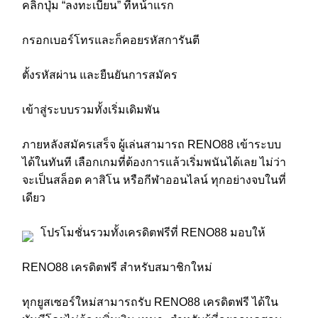
คลิกปุ่ม “ลงทะเบียน” ที่หน้าแรก
กรอกเบอร์โทรและก็คอยรหัสการันตี
ตั้งรหัสผ่าน และยืนยันการสมัคร
เข้าสู่ระบบรวมทั้งเริ่มเดิมพัน
ภายหลังสมัครเสร็จ ผู้เล่นสามารถ RENO88 เข้าระบบ
ได้ในทันที เลือกเกมที่ต้องการแล้วเริ่มพนันได้เลย ไม่ว่า
จะเป็นสล็อต คาสิโน หรือกีฬาออนไลน์ ทุกอย่างจบในที่
เดียว
โปรโมชั่นรวมทั้งเครดิตฟรีที่ RENO88 มอบให้
RENO88 เครดิตฟรี สำหรับสมาชิกใหม่
ทุกยูสเซอร์ใหม่สามารถรับ RENO88 เครดิตฟรี ได้ใน