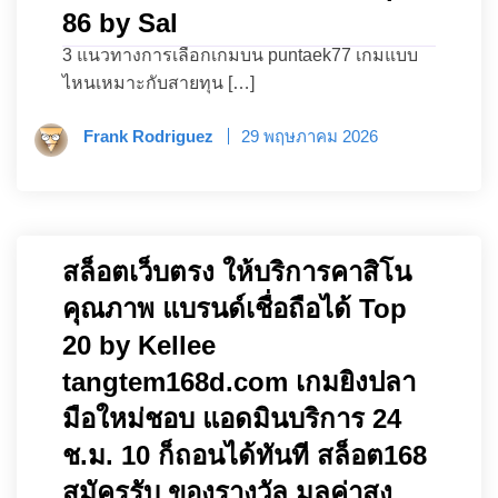
86 by Sal
3 แนวทางการเลือกเกมบน puntaek77 เกมแบบ
ไหนเหมาะกับสายทุน […]
Frank Rodriguez
29 พฤษภาคม 2026
สล็อตเว็บตรง ให้บริการคาสิโน
คุณภาพ แบรนด์เชื่อถือได้ Top
20 by Kellee
tangtem168d.com เกมยิงปลา
มือใหม่ชอบ แอดมินบริการ 24
ช.ม. 10 ก็ถอนได้ทันที สล็อต168
สมัครรับ ของรางวัล มูลค่าสูง