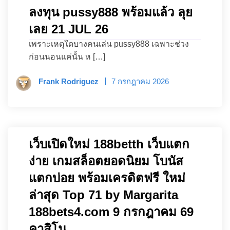
ลงทุน pussy888 พร้อมแล้ว ลุย
เลย 21 JUL 26
เพราะเหตุใดบางคนเล่น pussy888 เฉพาะช่วง
ก่อนนอนแค่นั้น ห […]
Frank Rodriguez
7 กรกฎาคม 2026
เว็บเปิดใหม่ 188betth เว็บแตก
ง่าย เกมสล็อตยอดนิยม โบนัส
แตกบ่อย พร้อมเครดิตฟรี ใหม่
ล่าสุด Top 71 by Margarita
188bets4.com 9 กรกฎาคม 69
คาสิโน