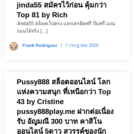
jinda55 สมัครไว้ก่อน คุ้มกว่า
Top 81 by Rich
Jinda55 สล็อตเว็บตรง แจกเครดิตฟรี ปั่นฟรี แถม
ถอนได้จริง […]
Frank Rodriguez
7 กรกฎาคม 2026
Pussy888 สล็อตออนไลน์ โลก
แห่งความสนุก ที่เหนือกว่า Top
43 by Cristine
pussy888play.me ฝากต่อเนื่อง
รับ อัญมณี 300 บาท คาสิโน
ออนไลน์ 5ดาว สวรรค์ของนัก