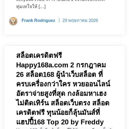
ทุ่มเทใจให้ […]
Frank Rodriguez
29 พฤษภาคม 2026
สล็อตเครดิตฟรี
Happy168a.com 2 กรกฎาคม
26 สล็อต168 ผู้นำเว็บสล็อต ที่
ครบเครื่องกว่าใคร หวยออนไลน์
อัตราจ่ายสูงที่สุด กงล้อมหาเฮง
ไม่ติดเทิร์น สล็อตเว็บตรง สล็อต
เครดิตฟรี ทุนน้อยก็ลุ้นมันส์ที่
แฮปปี้168 Top 20 by Freddy