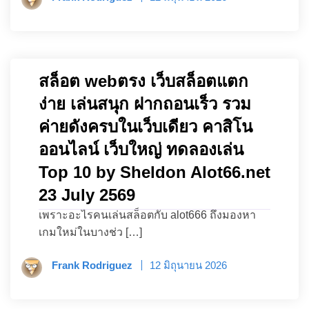
สล็อต webตรง เว็บสล็อตแตก
ง่าย เล่นสนุก ฝากถอนเร็ว รวม
ค่ายดังครบในเว็บเดียว คาสิโน
ออนไลน์ เว็บใหญ่ ทดลองเล่น
Top 10 by Sheldon Alot66.net
23 July 2569
เพราะอะไรคนเล่นสล็อตกับ alot666 ถึงมองหา
เกมใหม่ในบางช่ว […]
Frank Rodriguez
12 มิถุนายน 2026