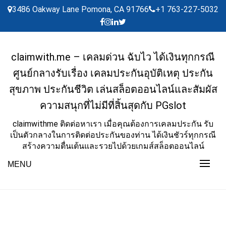
Skip
3486 Oakway Lane Pomona, CA 91766
+1 763-227-5032
to
content
claimwith.me – เคลมด่วน ฉับไว ได้เงินทุกกรณี
ศูนย์กลางรับเรื่อง เคลมประกันอุบัติเหตุ ประกัน
สุขภาพ ประกันชีวิต เล่นสล็อตออนไลน์และสัมผัส
ความสนุกที่ไม่มีที่สิ้นสุดกับ PGslot
claimwithme ติดต่อหาเรา เมื่อคุณต้องการเคลมประกัน รับ
เป็นตัวกลางในการติดต่อประกันของท่าน ได้เงินชัวร์ทุกกรณี
สร้างความตื่นเต้นและรวยไปด้วยเกมส์สล็อตออนไลน์
MENU