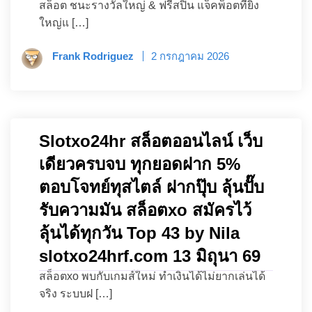
สล็อต ชนะรางวัลใหญ่ & ฟรีสปิน แจ็คพ็อตที่ยิ่ง
ใหญ่แ […]
Frank Rodriguez
2 กรกฎาคม 2026
Slotxo24hr สล็อตออนไลน์ เว็บ
เดียวครบจบ ทุกยอดฝาก 5%
ตอบโจทย์ทุสไตล์ ฝากปุ๊บ ลุ้นปั๊บ
รับความมัน สล็อตxo สมัครไว้
ลุ้นได้ทุกวัน Top 43 by Nila
slotxo24hrf.com 13 มิถุนา 69
สล็อตxo พบกับเกมส์ใหม่ ทำเงินได้ไม่ยากเล่นได้
จริง ระบบฝ […]