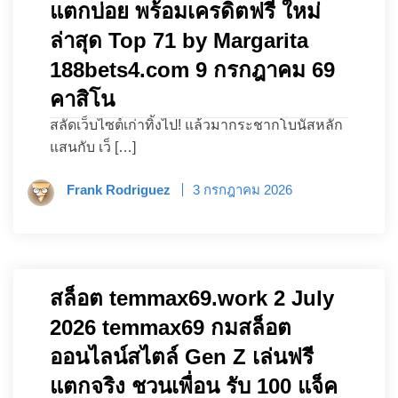
แตกบ่อย พร้อมเครดิตฟรี ใหม่
ล่าสุด Top 71 by Margarita
188bets4.com 9 กรกฎาคม 69
คาสิโน
สลัดเว็บไซต์เก่าทิ้งไป! แล้วมากระชากโบนัสหลัก
แสนกับ เว็ […]
Frank Rodriguez
3 กรกฎาคม 2026
สล็อต temmax69.work 2 July
2026 temmax69 กมสล็อต
ออนไลน์สไตล์ Gen Z เล่นฟรี
แตกจริง ชวนเพื่อน รับ 100 แจ็ค