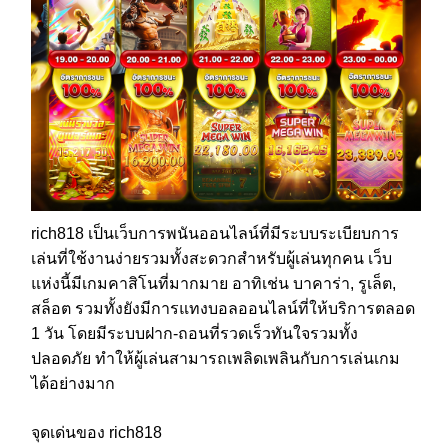
rich818 เป็นเว็บการพนันออนไลน์ที่มีระบบระเบียบการ
เล่นที่ใช้งานง่ายรวมทั้งสะดวกสำหรับผู้เล่นทุกคน เว็บ
แห่งนี้มีเกมคาสิโนที่มากมาย อาทิเช่น บาคาร่า, รูเล็ต,
สล็อต รวมทั้งยังมีการแทงบอลออนไลน์ที่ให้บริการตลอด
1 วัน โดยมีระบบฝาก-ถอนที่รวดเร็วทันใจรวมทั้ง
ปลอดภัย ทำให้ผู้เล่นสามารถเพลิดเพลินกับการเล่นเกม
ได้อย่างมาก
จุดเด่นของ rich818