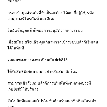
สมาชิก”
กรอกข้อมูลส่วนตัวที่จำเป็นจะต้อง ได้แก่ ชื่อผู้ใช้, รหัส
ผ่าน, เบอร์โทรศัพท์ และอีเมล
ยืนยันข้อมูลแล้วก็คอยการอนุมัติจากทางระบบ
เมื่อสมัครเสร็จแล้ว คุณก็สามารถเข้าระบบแล้วก็เริ่มเล่น
ได้ในทันที
จุดเด่นของการลงทะเบียนกับ rich818
ได้รับสิทธิพิเศษมากมายสำหรับสมาชิกใหม่
สามารถเข้าถึงเกมแล้วก็การเดิมพันทั้งหมดทั้งปวงที่
เว็บไซต์มีให้บริการ
รับโบนัสพิเศษและโปรโมชั่นสำหรับสมาชิกที่สมัครเข้า
ร่วม