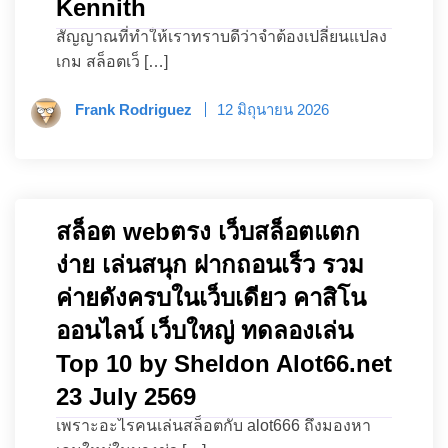
Kennith
สัญญาณที่ทำให้เราทราบดีว่าจำต้องเปลี่ยนแปลง
เกม สล็อตเว็ […]
Frank Rodriguez
12 มิถุนายน 2026
สล็อต webตรง เว็บสล็อตแตก
ง่าย เล่นสนุก ฝากถอนเร็ว รวม
ค่ายดังครบในเว็บเดียว คาสิโน
ออนไลน์ เว็บใหญ่ ทดลองเล่น
Top 10 by Sheldon Alot66.net
23 July 2569
เพราะอะไรคนเล่นสล็อตกับ alot666 ถึงมองหา