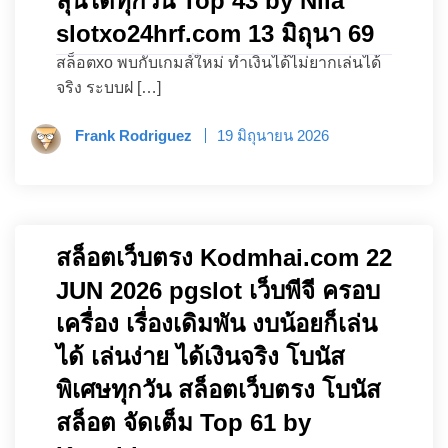
ลุ้นได้ทุกวัน Top 43 by Nila
slotxo24hrf.com 13 มิถุนา 69
สล็อตxo พบกับเกมส์ใหม่ ทำเงินได้ไม่ยากเล่นได้
จริง ระบบฝ […]
Frank Rodriguez
19 มิถุนายน 2026
สล็อตเว็บตรง Kodmhai.com 22
JUN 2026 pgslot เว็บพีจี ครอบ
เครื่อง เรื่องเดิมพัน งบน้อยก็เล่น
ได้ เล่นง่าย ได้เงินจริง โบนัส
พิเศษทุกวัน สล็อตเว็บตรง โบนัส
สล็อต จัดเต็ม Top 61 by