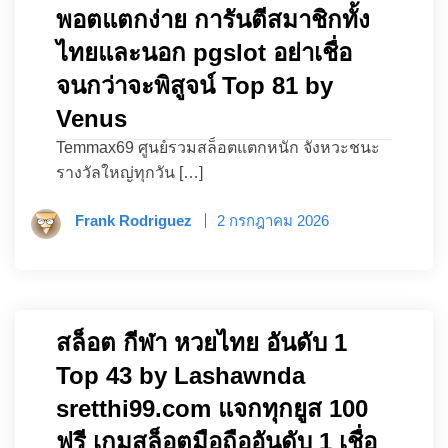
พอตแตกง่าย การันตีสมาชิกทั้ง
ไทยและนอก pgslot อย่าเชื่อ
จนกว่าจะพิสูจน์ Top 81 by
Venus
Temmax69 ศูนย์รวมสล็อตแตกหนัก จังหวะชนะ
รางวัลใหญ่ทุกวัน […]
Frank Rodriguez
2 กรกฎาคม 2026
สล็อต กีฬา หวยไทย อันดับ 1
Top 43 by Lashawnda
sretthi99.com แจกทุกยูส 100
ฟรี เกมสล็อตมือถืออันดับ 1 เชื่อ