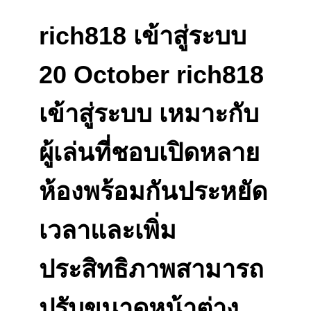
rich818 เข้าสู่ระบบ
20 October rich818
เข้าสู่ระบบ เหมาะกับ
ผู้เล่นที่ชอบเปิดหลาย
ห้องพร้อมกันประหยัด
เวลาและเพิ่ม
ประสิทธิภาพสามารถ
ปรับขนาดหน้าต่าง