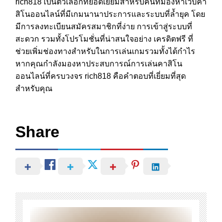
rich818 เป็นตัวเลือกที่ยอดเยี่ยมสำหรับคนที่มองหาเว็บคา
สิโนออนไลน์ที่มีเกมนานาประการและระบบที่ล้ำยุค โดย
มีการลงทะเบียนสมัครสมาชิกที่ง่าย การเข้าสู่ระบบที่
สะดวก รวมทั้งโปรโมชั่นที่น่าสนใจอย่าง เครดิตฟรี ที่
ช่วยเพิ่มช่องทางสำหรับในการเล่นเกมรวมทั้งได้กำไร
หากคุณกำลังมองหาประสบการณ์การเล่นคาสิโน
ออนไลน์ที่ครบวงจร rich818 คือคำตอบที่เยี่ยมที่สุด
สำหรับคุณ
Share