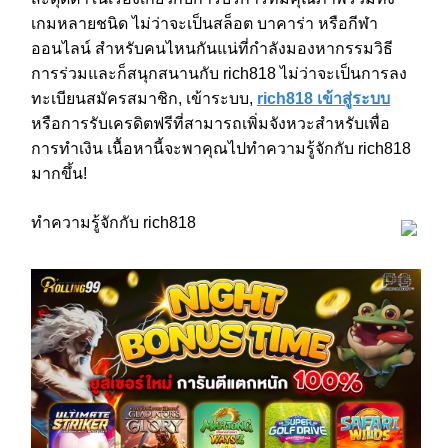
เกมหลายชนิด ไม่ว่าจะเป็นสล็อต บาคาร่า หรือกีฬา
ออนไลน์ สำหรับคนไหนกันแน่ที่กำลังมองหากรรมวิธี
การร่วมและก็สนุกสนานกับ rich818 ไม่ว่าจะเป็นการลง
ทะเบียนสมัครสมาชิก, เข้าระบบ,
rich818 เข้าสู่ระบบ
หรือการรับเครดิตฟรีที่สามารถเพิ่มจังหวะสำหรับเพื่อ
การทำเงิน เนื้อหานี้จะพาคุณไปทำความรู้จักกับ rich818
มากขึ้น!
ทำความรู้จักกับ rich818