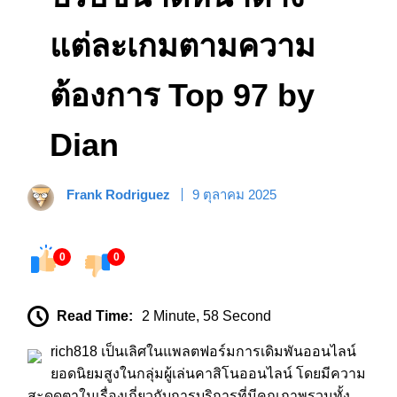
แต่ละเกมตามความ
ต้องการ Top 97 by
Dian
Frank Rodriguez
9 ตุลาคม 2025
0
0
Read Time:
2 Minute, 58 Second
rich818 เป็นเลิศในแพลตฟอร์มการเดิมพันออนไลน์
ยอดนิยมสูงในกลุ่มผู้เล่นคาสิโนออนไลน์ โดยมีความ
สะดุดตาในเรื่องเกี่ยวกับการบริการที่มีคุณภาพรวมทั้ง