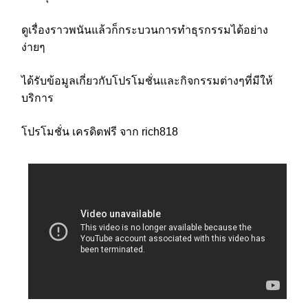
ดูเรื่องราวพนันแล้วก็กระบวนการทำธุรกรรมได้อย่าง
ง่ายๆ
ได้รับข้อมูลเกี่ยวกับโปรโมชั่นและกิจกรรมต่างๆที่มีให้
บริการ
โปรโมชั่น เครดิตฟรี จาก rich818