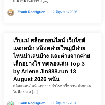
เกมใหม่ในบางช่ว […]
Frank Rodriguez
12 มิถุนายน 2026
เว็บแม่ สล็อตออนไลน์ เว็บไซต์
แจกหนัก สล็อตค่ายใหญ่มีค่าย
ไหนน่าเล่นบ้าง และต่างจากค่าย
เล็กอย่างไร ทดลองเล่น Top 3
by Arlene Jin888.run 13
August 2026 พนัน
สล็อตออนไลน์ แตกง่าย กำไรทุกวี่ทุกวัน ฝากถอน
ไม่มีอย่างต […]
Frank Rodriguez
11 มิถุนายน 2026