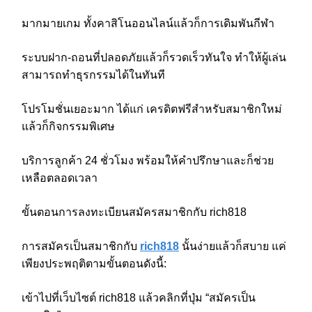
มากมายเกม ทั้งคาสิโนออนไลน์แล้วก็การเดิมพันกีฬา
ระบบฝาก-ถอนที่ปลอดภัยแล้วก็รวดเร็วทันใจ ทำให้ผู้เล่น
สามารถทำธุรกรรมได้ในทันที
โปรโมชั่นเยอะมาก ได้แก่ เครดิตฟรีสำหรับสมาชิกใหม่
แล้วก็กิจกรรมพิเศษ
บริการลูกค้า 24 ชั่วโมง พร้อมให้คำปรึกษาและก็ช่วย
เหลือตลอดเวลา
ขั้นตอนการลงทะเบียนสมัครสมาชิกกับ rich818
การสมัครเป็นสมาชิกกับ
rich818
นั้นง่ายแล้วก็สบาย แค่
เพียงประพฤติตามขั้นตอนดังนี้:
เข้าไปที่เว็บไซต์ rich818 แล้วคลิกที่ปุ่ม “สมัครเป็น