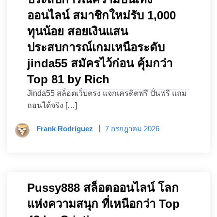
ออนไลน์ สมาชิกใหม่รับ 1,000
ทุนน้อย สอยเงินแสน
ประสบการณ์เกมเหนือระดับ
jinda55 สมัครไว้ก่อน คุ้มกว่า
Top 81 by Rich
Jinda55 สล็อตเว็บตรง แจกเครดิตฟรี ปั่นฟรี แถม
ถอนได้จริง […]
Frank Rodriguez
7 กรกฎาคม 2026
Pussy888 สล็อตออนไลน์ โลก
แห่งความสนุก ที่เหนือกว่า Top