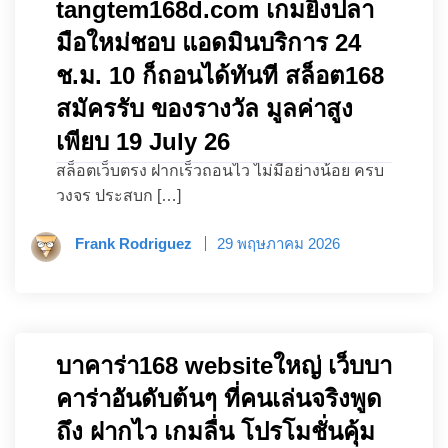
tangtem168d.com เกมยิงปลา
มือใหม่ชอบ แอดมินบริการ 24
ช.ม. 10 ก็ถอนได้ทันที สล็อต168
สมัครรับ ของรางวัล มูลค่าสูง
เพียบ 19 July 26
สล็อตเว็บตรง ฝากเร็วถอนไว ไม่มีอย่างน้อย ครบ
วงจร ประสบก […]
Frank Rodriguez
29 พฤษภาคม 2026
บาคาร่า168 websiteใหญ่ เว็บบา
คาร่าอันดับต้นๆ ที่คนเล่นจริงพูด
ถึง ฝากไว เกมลื่น โปรโมชั่นคุ้ม