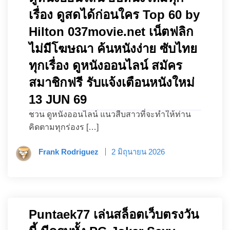
เรื่อง ดูสดได้ก่อนใคร Top 60 by
Hilton 037movie.net เน็ตฟลิก
ไม่มีโฆษณา ค้นหนังง่าย ซับไทย
ทุกเรื่อง ดูหนังออนไลน์ สมัคร
สมาชิกฟรี รับแจ้งเตือนหนังใหม่
13 JUN 69
ชวน ดูหนังออนไลน์ แนวสืบสาวที่จะทำให้ท่าน
คิดตามทุกร่องร […]
Frank Rodriguez
2 มิถุนายน 2026
Puntaek77 เล่นสล็อตเว็บตรงวัน