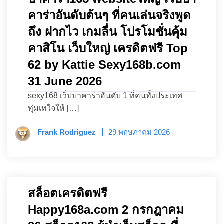
คาร่าอันดับต้นๆ ที่คนเล่นจริงพูด
ถึง ฝากไว เกมลื่น โปรโมชั่นคุ้ม
คาสิโน เว็บใหญ่ เครดิตฟรี Top
62 by Kattie Sexy168b.com
31 June 2026
sexy168 เว็บบาคาร่าอันดับ 1 ที่คนทั้งประเทศ
ทุ่มเทใจให้ […]
Frank Rodriguez
29 พฤษภาคม 2026
สล็อตเครดิตฟรี
Happy168a.com 2 กรกฎาคม