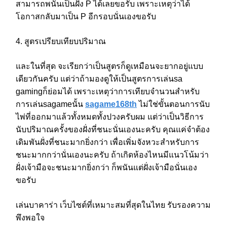
สามารถพนันเป็นฝั่ง P ได้เลยขอรับ เพราะเหตุว่าได้
โอกาสกลับมาเป็น P อีกรอบนั่นเองขอรับ
4. สูตรเปรียบเทียบปริมาณ
และในที่สุด จะเรียกว่าเป็นสูตรก็ดูเหมือนจะยากอยู่แบบ
เดียวกันครับ แต่ว่าถ้ามองดูให้เป็นสูตรการเล่นsa
gamingก็ย่อมได้ เพราะเหตุว่าการเทียบจำนวนสำหรับ
การเล่นsagameนั้น
sagame168th
ไม่ใช่ขั้นตอนการนับ
ไพ่ที่ออกมาแล้วทั้งหมดทั้งปวงครับผม แต่ว่าเป็นวิธีการ
นับปริมาณครั้งของฝั่งที่ชนะนั่นเองนะครับ คุณแค่จำต้อง
เดิมพันฝั่งที่ชนะมากยิ่งกว่า เพื่อเพิ่มจังหวะสำหรับการ
ชนะมากกว่านั่นเองนะครับ ถ้าเกิดห้องไหนมีแนวโน้มว่า
ฝั่งเจ้ามือจะชนะมากยิ่งกว่า ก็พนันแต่ฝั่งเจ้ามือนั่นเอง
ขอรับ
เล่นบาคาร่า เว็บไซต์ที่เหมาะสมที่สุดในไทย รับรองความ
พึงพอใจ