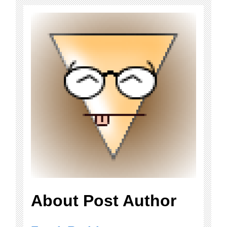
About Post Author