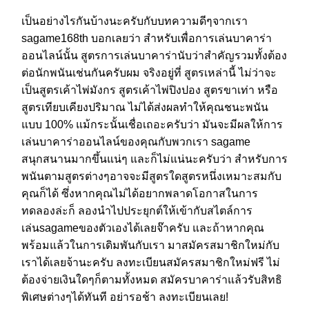
เป็นอย่างไรกันบ้างนะครับกับบทความดีๆจากเรา
sagame168th บอกเลยว่า สำหรับเพื่อการเล่นบาคาร่า
ออนไลน์นั้น สูตรการเล่นบาคาร่านับว่าสำคัญรวมทั้งต้อง
ต่อนักพนันเช่นกันครับผม จริงอยู่ที่ สูตรเหล่านี้ ไม่ว่าจะ
เป็นสูตรเค้าไพ่มังกร สูตรเค้าไพ่ปิงปอง สูตรขาเท่า หรือ
สูตรเทียบเคียงปริมาณ ไม่ได้ส่งผลทำให้คุณชนะพนัน
แบบ 100% แม้กระนั้นเชื่อเถอะครับว่า มันจะมีผลให้การ
เล่นบาคาร่าออนไลน์ของคุณกับพวกเรา sagame
สนุกสนานมากขึ้นแน่ๆ และก็ไม่แน่นะครับว่า สำหรับการ
พนันตามสูตรต่างๆอาจจะมีสูตรใดสูตรหนึ่งเหมาะสมกับ
คุณก็ได้ ซึ่งหากคุณไม่ได้อยากพลาดโอกาสในการ
ทดลองล่ะก็ ลองนำไปประยุกต์ให้เข้ากับสไตล์การ
เล่นsagameของตัวเองได้เลยจ๊าครับ และถ้าหากคุณ
พร้อมแล้วในการเดิมพันกับเรา มาสมัครสมาชิกใหม่กับ
เราได้เลยจ้านะครับ ลงทะเบียนสมัครสมาชิกใหม่ฟรี ไม่
ต้องจ่ายเงินใดๆก็ตามทั้งหมด สมัครบาคาร่าแล้วรับสิทธิ
พิเศษต่างๆได้ทันที อย่ารอช้า ลงทะเบียนเลย!