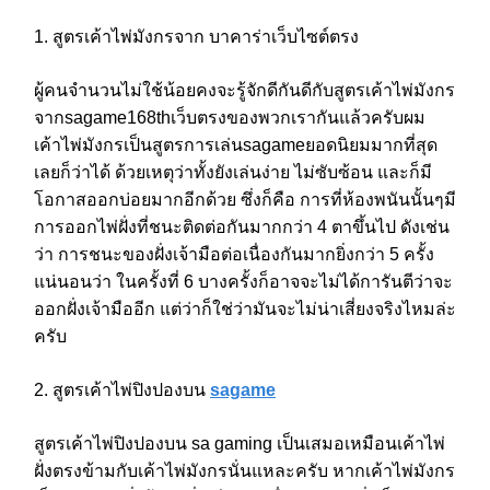
1. สูตรเค้าไพ่มังกรจาก บาคาร่าเว็บไซต์ตรง
ผู้คนจำนวนไม่ใช้น้อยคงจะรู้จักดีกันดีกับสูตรเค้าไพ่มังกร
จากsagame168thเว็บตรงของพวกเรากันแล้วครับผม
เค้าไพ่มังกรเป็นสูตรการเล่นsagameยอดนิยมมากที่สุด
เลยก็ว่าได้ ด้วยเหตุว่าทั้งยังเล่นง่าย ไม่ซับซ้อน และก็มี
โอกาสออกบ่อยมากอีกด้วย ซึ่งก็คือ การที่ห้องพนันนั้นๆมี
การออกไพ่ฝั่งที่ชนะติดต่อกันมากกว่า 4 ตาขึ้นไป ดังเช่น
ว่า การชนะของฝั่งเจ้ามือต่อเนื่องกันมากยิ่งกว่า 5 ครั้ง
แน่นอนว่า ในครั้งที่ 6 บางครั้งก็อาจจะไม่ได้การันตีว่าจะ
ออกฝั่งเจ้ามืออีก แต่ว่าก็ใช่ว่ามันจะไม่น่าเสี่ยงจริงไหมล่ะ
ครับ
2. สูตรเค้าไพ่ปิงปองบน
sagame
สูตรเค้าไพ่ปิงปองบน sa gaming เป็นเสมอเหมือนเค้าไพ่
ฝั่งตรงข้ามกับเค้าไพ่มังกรนั่นแหละครับ หากเค้าไพ่มังกร