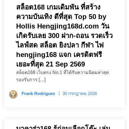
สล็อต168 เกมเดิมพัน ที่สร้าง
ความบันเทิง ดีที่สุด Top 50 by
Hollis Hengjing168d.com วัน
เกิดรับเลย 300 ฝาก-ถอน รวดเร็ว
ไลฟ์สด สล็อต ยิงปลา กีฬา ไพ่
hengjing168 แจก เครดิตฟรี
เยอะที่สุด 21 Sep 2569
สล็อต168 เว็บตรง No.1 ที่ได้รับความนิยมล่าสุด
รองรับการ […]
Frank Rodriguez
30 กรกฎาคม 2026
บาคาร่า168 รู้ก่อนเลือกโต๊ะ เล่น