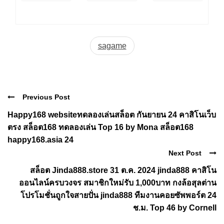
sagame
Previous Post
Happy168 websiteทดลองเล่นสล็อต กันยายน 24 คาสิโนเว็บ
ตรง สล็อต168 ทดลองเล่น Top 16 by Mona สล็อต168
happy168.asia 24
Next Post
สล็อต Jinda888.store 31 ต.ค. 2024 jinda888 คาสิโน
ออนไลน์ครบวงจร สมาชิกใหม่รับ 1,000บาท กงล้อสุลต่าน
โปรโมชั่นถูกใจสายปั่น jinda888 ทีมงานคอยซัพพอร์ต 24
ช.ม. Top 46 by Cornell