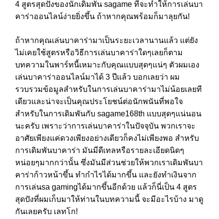
4 สูตรสุดปังของนักเดิมพัน sagame ที่จะทำให้การเล่นบา
คาร่าออนไลน์ง่ายยิ่งขึ้น ถ้าหากคุณพร้อมก็มาลุยกัน!
ถ้าหากคุณเล่นบาคาร่ามาเป็นระยะเวลานานแล้ว แต่ยัง
ไม่เคยใช้สูตรหรือวิธีการเล่นบาคาร่าใดๆเลยก็ตาม
บทความในพาร์ทนี้เหมาะกับคุณแบบสุดๆแน่ๆ ตัวผมเอง
เล่นบาคาร่าออนไลน์มาได้ 3 ปีแล้ว บอกเลยว่า ผม
รวบรวมข้อมูลสำหรับในการเล่นบาคาร่ามาไม่น้อยเลยที
เดียวและน่าจะเป็นคุณประโยชน์ต่อนักพนันที่พอใจ
สำหรับในการเดิมพันกับ sagame168th แบบสุดๆแน่นอน
นะครับ เพราะว่าการเล่นบาคาร่าในปัจจุบัน พวกเราจะ
อาศัยเพียงแค่ดวงเพียงอย่างเดียวก็คงไม่เพียงพอ สำหรับ
การเดิมพันบาคาร่า มันมีดีเทลหรือรายละเอียดนิดๆ
หน่อยๆมากกว่านั้น ซึ่งมันมีส่วนช่วยให้พวกเราเดิมพันบา
คาร่าก้าวหน้าขึ้น ทำกำไรได้มากขึ้น และยังทำเงินจาก
การเล่นsa gamingได้มากขึ้นอีกด้วย แล้วก็นี่เป็น 4 สูตร
สุดปังที่ผมเก็บมาให้ท่านในบทความนี้ จะมีอะไรบ้าง มาดู
กันเลยครับ เลทโก!