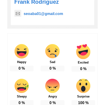
Frank Rodriguez
seoaba01@gmail.com
Happy
Sad
Excited
0
%
0
%
0
%
Sleepy
Angry
Surprise
0
%
0
%
100
%