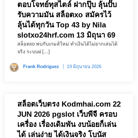
ตอบโจทย์ทุสไตล์ ฝากปุ๊บ ลุ้นปั๊บ
รับความมัน สล็อตxo สมัครไว้
ลุ้นได้ทุกวัน Top 43 by Nila
slotxo24hrf.com 13 มิถุนา 69
สล็อตxo พบกับเกมส์ใหม่ ทำเงินได้ไม่ยากเล่นได้
จริง ระบบฝ […]
Frank Rodriguez
19 มิถุนายน 2026
สล็อตเว็บตรง Kodmhai.com 22
JUN 2026 pgslot เว็บพีจี ครอบ
เครื่อง เรื่องเดิมพัน งบน้อยก็เล่น
ได้ เล่นง่าย ได้เงินจริง โบนัส