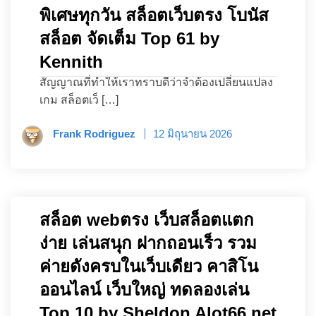
พิเศษทุกวัน สล็อตเว็บตรง โบนัส
สล็อต จัดเต็ม Top 61 by
Kennith
สัญญาณที่ทำให้เราทราบดีว่าจำต้องเปลี่ยนแปลง
เกม สล็อตเว็ […]
Frank Rodriguez
12 มิถุนายน 2026
สล็อต webตรง เว็บสล็อตแตก
ง่าย เล่นสนุก ฝากถอนเร็ว รวม
ค่ายดังครบในเว็บเดียว คาสิโน
ออนไลน์ เว็บใหญ่ ทดลองเล่น
Top 10 by Sheldon Alot66.net