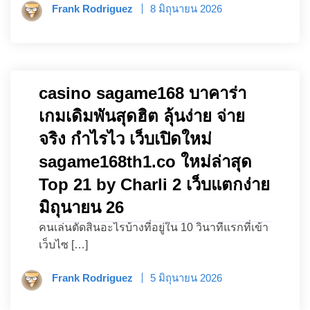
Frank Rodriguez
8 มิถุนายน 2026
casino sagame168 บาคาร่า
เกมเดิมพันสุดฮิต ลุ้นง่าย จ่าย
จริง กำไรไว เว็บเปิดใหม่
sagame168th1.co ใหม่ล่าสุด
Top 21 by Charli 2 เว็บแตกง่าย
มิถุนายน 26
คนเล่นตัดสินอะไรบ้างที่อยู่ใน 10 วินาทีแรกที่เข้า
เว็บไซ […]
Frank Rodriguez
5 มิถุนายน 2026