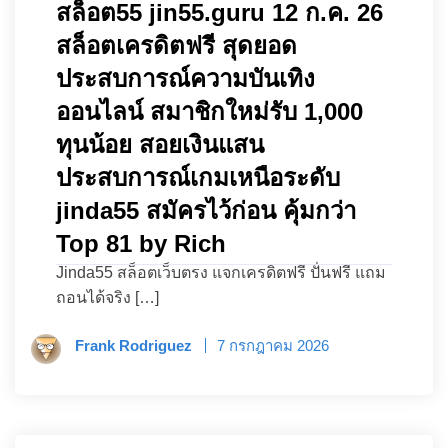
สล็อต55 jin55.guru 12 ก.ค. 26
สล็อตเครดิตฟรี สุดยอด
ประสบการณ์ความบันเทิง
ออนไลน์ สมาชิกใหม่รับ 1,000
ทุนน้อย สอยเงินแสน
ประสบการณ์เกมเหนือระดับ
jinda55 สมัครไว้ก่อน คุ้มกว่า
Top 81 by Rich
Jinda55 สล็อตเว็บตรง แจกเครดิตฟรี ปั่นฟรี แถม
ถอนได้จริง […]
Frank Rodriguez
7 กรกฎาคม 2026