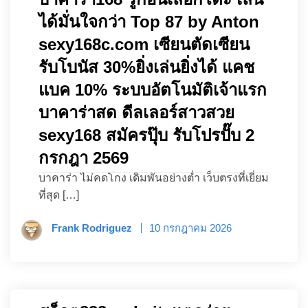
ได้มั่นใจกว่า Top 87 by Anton
sexy168c.com เซียนตัดเซียน
รับโบนัส 30%ยิ่งเล่นยิ่งได้ แคช
แบค 10% ระบบอัตโนมัติเจ้าแรก
บาคาร่าสด ดีลเลอร์สาวสวย
sexy168 สมัครปุ๊บ รับโปรปั๊บ 2
กรกฎา 2569
บาคาร่า ไม่คดโกง เดิมพันอย่างต่ำ เว็บตรงที่เยี่ยม
ที่สุด […]
Frank Rodriguez
10 กรกฎาคม 2026