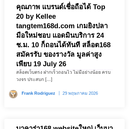
คุณภาพ แบรนด์เชื่อถือได้ Top
20 by Kellee
tangtem168d.com เกมยิงปลา
มือใหม่ชอบ แอดมินบริการ 24
ช.ม. 10 ก็ถอนได้ทันที สล็อต168
สมัครรับ ของรางวัล มูลค่าสูง
เพียบ 19 July 26
สล็อตเว็บตรง ฝากเร็วถอนไว ไม่มีอย่างน้อย ครบ
วงจร ประสบก […]
Frank Rodriguez
29 พฤษภาคม 2026
บาคาร่า168 websiteใหญ่ เว็บบา