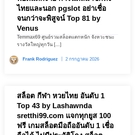
ไทยและนอก pgslot อย่าเชื่อ
จนกว่าจะพิสูจน์ Top 81 by
Venus
Temmax69 ศูนย์รวมสล็อตแตกหนัก จังหวะชนะ
รางวัลใหญ่ทุกวัน […]
Frank Rodriguez
2 กรกฎาคม 2026
สล็อต กีฬา หวยไทย อันดับ 1
Top 43 by Lashawnda
sretthi99.com แจกทุกยูส 100
ฟรี เกมสล็อตมือถืออันดับ 1 เชื่อ