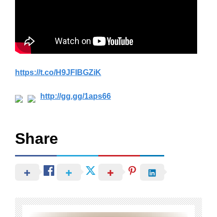
https://t.co/H9JFIBGZiK
http://gg.gg/1aps66
Share