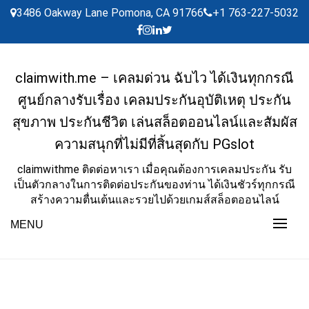
Skip
3486 Oakway Lane Pomona, CA 91766
+1 763-227-5032
to
content
claimwith.me – เคลมด่วน ฉับไว ได้เงินทุกกรณี
ศูนย์กลางรับเรื่อง เคลมประกันอุบัติเหตุ ประกัน
สุขภาพ ประกันชีวิต เล่นสล็อตออนไลน์และสัมผัส
ความสนุกที่ไม่มีที่สิ้นสุดกับ PGslot
claimwithme ติดต่อหาเรา เมื่อคุณต้องการเคลมประกัน รับ
เป็นตัวกลางในการติดต่อประกันของท่าน ได้เงินชัวร์ทุกกรณี
สร้างความตื่นเต้นและรวยไปด้วยเกมส์สล็อตออนไลน์
MENU