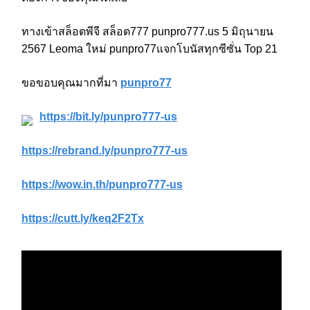
ทางเข้าสล็อตพีจี สล็อต777 punpro777.us 5 มิถุนายน
2567 Leoma ใหม่ punpro77แจกโบนัสทุกซีซั่น Top 21
ขอขอบคุณมากที่มา
punpro77
https://bit.ly/punpro777-us
https://rebrand.ly/punpro777-us
https://wow.in.th/punpro777-us
https://cutt.ly/keq2F2Tx