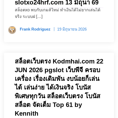
slotxo24hrf.com 13 มิถุนา 69
สล็อตxo พบกับเกมส์ใหม่ ทำเงินได้ไม่ยากเล่นได้
จริง ระบบฝ […]
Frank Rodriguez
19 มิถุนายน 2026
สล็อตเว็บตรง Kodmhai.com 22
JUN 2026 pgslot เว็บพีจี ครอบ
เครื่อง เรื่องเดิมพัน งบน้อยก็เล่น
ได้ เล่นง่าย ได้เงินจริง โบนัส
พิเศษทุกวัน สล็อตเว็บตรง โบนัส
สล็อต จัดเต็ม Top 61 by
Kennith