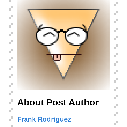
About Post Author
Frank Rodriguez