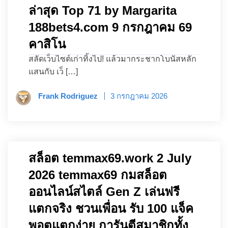
ล่าสุด Top 71 by Margarita
188bets4.com 9 กรกฎาคม 69
คาสิโน
สลัดเว็บไซต์เก่าทิ้งไป! แล้วมากระชากโบนัสหลัก
แสนกับ เว็ […]
Frank Rodriguez
3 กรกฎาคม 2026
สล็อต temmax69.work 2 July
2026 temmax69 กมสล็อต
ออนไลน์สไตล์ Gen Z เล่นฟรี
แตกจริง ชวนเพื่อน รับ 100 แจ็ค
พอตแตกง่าย การันตีสมาชิกทั้ง