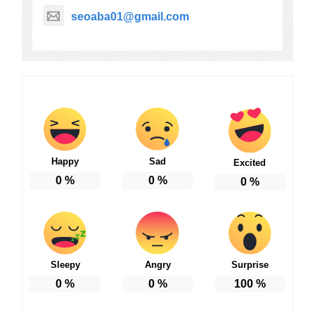
seoaba01@gmail.com
Happy
Sad
Excited
0
%
0
%
0
%
Sleepy
Angry
Surprise
0
%
0
%
100
%