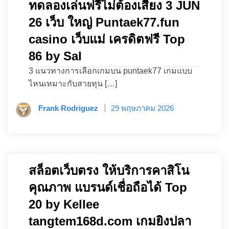
ทดลองเล่นฟรีไม่ต้องเสี่ยง 3 JUN
26 เว็บ ใหญ่ Puntaek77.fun
casino เว็บแม่ เครดิตฟรี Top
86 by Sal
3 แนวทางการเลือกเกมบน puntaek77 เกมแบบ
ไหนเหมาะกับสายทุน […]
Frank Rodriguez
29 พฤษภาคม 2026
สล็อตเว็บตรง ให้บริการคาสิโน
คุณภาพ แบรนด์เชื่อถือได้ Top
20 by Kellee
tangtem168d.com เกมยิงปลา