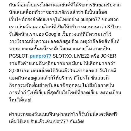
กับสล็อตเว็บตรงไม่ผ่านเอเย่นต์ที่ได้รับการยินยอมรับจาก
นักเล่นสล็อตทั่วราชอาณาจักรแล้วว่า นี่เป็นสล็อต
เว็บไซต์ตรงลำดับแรกๆในไทยอย่าง punpro77 ของพวก
เรา เว็บสล็อตออนไลน์ที่เปิดให้บริการมานานกว่า 3 ปี กา
รันตีหน้าแรกของ Google เว็บตรงแท้ที่มีความน่าไว้
วางใจรวมทั้งความปลอดภัยสูง ด้วยเหตุว่าถือลิขสิทธิ์แท้
จากค่ายเกมชั้นหนึ่งระดับโลกมากมาย ไม่ว่าจะเป็น
PGSLOT,
punpro77
SLOTXO, LIVE22 หรือ JOKER
รวมถึงค่ายเกมอื่นๆอีกมากมาย มีเกมให้เลือกมากกว่า
3,000 เกม เล่นสล็อตได้วันแล้ววันเล่าตลอด 1 วันโดยมี
แอดมินคอยดูแลแล้วก็ให้บริการ มีโปรโมชั่นและก็
กิจกรรมจัดเต็มสำหรับสมาชิกทุกคน ไม่เสียโอกาสใน
การทำกำไรที่เยี่ยมที่สุดกับเว็บไซต์ที่ยอดเยี่ยม ลงทะเบียน
ใหม่ได้เลย!
ฝากแรกของวันแบบฟินๆฝากเท่าไรก็รับโบนัสเครดิตฟรี
เพิ่มได้เลย รับแล้วเล่น slot777 กันเถิด!