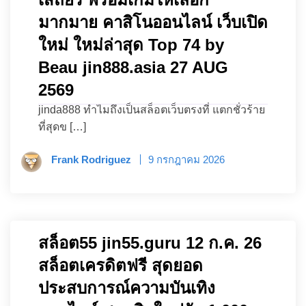
มากมาย คาสิโนออนไลน์ เว็บเปิด
ใหม่ ใหม่ล่าสุด Top 74 by
Beau jin888.asia 27 AUG
2569
jinda888 ทำไมถึงเป็นสล็อตเว็บตรงที่ แตกชั่วร้าย
ที่สุดข […]
Frank Rodriguez
9 กรกฎาคม 2026
สล็อต55 jin55.guru 12 ก.ค. 26
สล็อตเครดิตฟรี สุดยอด
ประสบการณ์ความบันเทิง