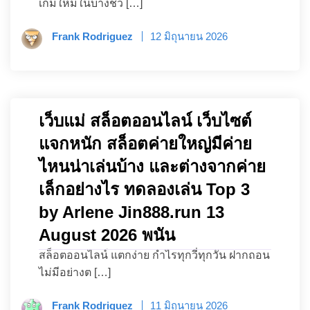
เกมใหม่ในบางช่ว […]
Frank Rodriguez
12 มิถุนายน 2026
เว็บแม่ สล็อตออนไลน์ เว็บไซต์
แจกหนัก สล็อตค่ายใหญ่มีค่าย
ไหนน่าเล่นบ้าง และต่างจากค่าย
เล็กอย่างไร ทดลองเล่น Top 3
by Arlene Jin888.run 13
August 2026 พนัน
สล็อตออนไลน์ แตกง่าย กำไรทุกวี่ทุกวัน ฝากถอน
ไม่มีอย่างต […]
Frank Rodriguez
11 มิถุนายน 2026