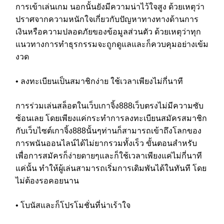
การเข้าเล่นเกม นอกนั้นยังมีความน่าไว้ใจสูง ด้วยเหตุว่า
ปราศจากความหนักใจเกี่ยวกับปัญหาทางทางด้านการ
เงินหรือความปลอดภัยของข้อมูลส่วนตัว ด้วยเหตุว่าทุก
แนวทางการทำธุรกรรมจะถูกดูแลและก็ควบคุมอย่างเข้ม
งวด
• ลงทะเบียนเป็นสมาชิกง่าย ใช้เวลาเพียงไม่กี่นาที
การร่วมเล่นสล็อตในเว็บเกาจิ้ง888เว็บตรงไม่มีความซับ
ซ้อนเลย โดยเพียงแค่กระทำการลงทะเบียนสมัครสมาชิก
กับเว็บไซต์เกาจิ้ง888นั้นๆท่านก็สามารถเข้าถึงโลกของ
การพนันออนไลน์ได้ไม่ยากรวมทั้งเร็ว ขั้นตอนสำหรับ
เพื่อการสมัครก็ง่ายดายๆและก็ใช้เวลาเพียงแค่ไม่กี่นาที
แค่นั้น ทำให้ผู้เล่นสามารถเริ่มการเดิมพันได้ในทันที โดย
ไม่ต้องรอคอยนาน
• โบนัสและก็โปรโมชั่นที่น่าเร้าใจ