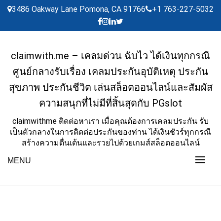
Skip
3486 Oakway Lane Pomona, CA 91766
+1 763-227-5032
to
content
claimwith.me – เคลมด่วน ฉับไว ได้เงินทุกกรณี
ศูนย์กลางรับเรื่อง เคลมประกันอุบัติเหตุ ประกัน
สุขภาพ ประกันชีวิต เล่นสล็อตออนไลน์และสัมผัส
ความสนุกที่ไม่มีที่สิ้นสุดกับ PGslot
claimwithme ติดต่อหาเรา เมื่อคุณต้องการเคลมประกัน รับ
เป็นตัวกลางในการติดต่อประกันของท่าน ได้เงินชัวร์ทุกกรณี
สร้างความตื่นเต้นและรวยไปด้วยเกมส์สล็อตออนไลน์
MENU