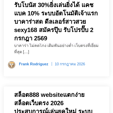
รับโบนัส 30%ยิ่งเล่นยิ่งได้ แคช
แบค 10% ระบบอัตโนมัติเจ้าแรก
บาคาร่าสด ดีลเลอร์สาวสวย
sexy168 สมัครปุ๊บ รับโปรปั๊บ 2
กรกฎา 2569
บาคาร่า ไม่คดโกง เดิมพันอย่างต่ำ เว็บตรงที่เยี่ยม
ที่สุด […]
Frank Rodriguez
10 กรกฎาคม 2026
สล็อต888 websiteแตกง่าย
สล็อตเว็บตรง 2026
ประสบการณ์เล่นยุคใหม่ ระบบ