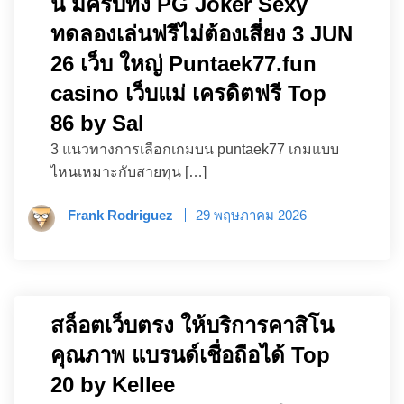
นี้ มีครบทั้ง PG Joker Sexy
ทดลองเล่นฟรีไม่ต้องเสี่ยง 3 JUN
26 เว็บ ใหญ่ Puntaek77.fun
casino เว็บแม่ เครดิตฟรี Top
86 by Sal
3 แนวทางการเลือกเกมบน puntaek77 เกมแบบ
ไหนเหมาะกับสายทุน […]
Frank Rodriguez
29 พฤษภาคม 2026
สล็อตเว็บตรง ให้บริการคาสิโน
คุณภาพ แบรนด์เชื่อถือได้ Top
20 by Kellee