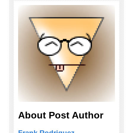
About Post Author
Frank Rodriguez