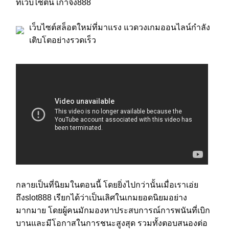
ที่เว็บไซต์นี้ เกาจิ้ง888
เว็บไซต์สล็อตใหม่ที่มาแรง แวดวงเกมออนไลน์กำลัง
เติบโตอย่างรวดเร็ว
กลายเป็นที่นิยมในตอนนี้ โดยยิ่งไปกว่านั้นเมื่อเราเอ่ย
ถึงslot888 เรียกได้ว่าเป็นเลิศในเกมยอดนิยมอย่าง
มากมาย โดยผู้คนมักมองหาประสบการณ์การพนันที่เบิก
บานและมีโอกาสในการชนะสูงสุด รวมทั้งตอบสนองต่อ