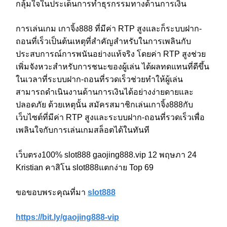
กลุ้มใจในประเด็นการทำธุรกรรมทางด้านการเงิน
การเล่นเกม เกาจิ้ง888 ที่มีค่า RTP สูงและก็ระบบฝาก-
ถอนที่เร็วเป็นต้นเหตุที่สำคัญสำหรับในการเพลินกับ
ประสบการณ์การพนันอย่างแท้จริง โดยค่า RTP สูงช่วย
เพิ่มจังหวะสำหรับการชนะของผู้เล่น ได้ผลทดแทนที่ดีขึ้น
ในเวลาที่ระบบฝาก-ถอนที่รวดเร็วช่วยทำให้ผู้เล่น
สามารถดำเนินงานด้านการเงินได้อย่างง่ายดายและ
ปลอดภัย ด้วยเหตุนั้น สมัครสมาชิกเล่นเกาจิ้ง888กับ
เว็บไซต์ที่มีค่า RTP สูงและระบบฝาก-ถอนที่รวดเร็วเพื่อ
เพลินใจกับการเล่นเกมสล็อตได้ในทันที
เว็บตรง100% slot888 gaojing888.vip 12 พฤษภา 24
Kristian คาสิโน slot888แตกง่าย Top 69
ขอขอบพระคุณที่มา
slot888
https://bit.ly/gaojing888-vip