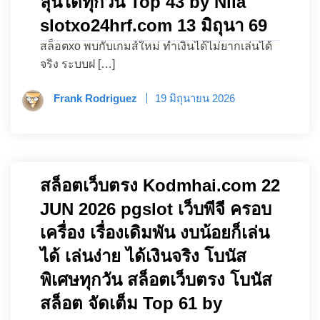
ลุ้นได้ทุกวัน Top 43 by Nila
slotxo24hrf.com 13 มิถุนา 69
สล็อตxo พบกับเกมส์ใหม่ ทำเงินได้ไม่ยากเล่นได้
จริง ระบบฝ […]
Frank Rodriguez
19 มิถุนายน 2026
สล็อตเว็บตรง Kodmhai.com 22
JUN 2026 pgslot เว็บพีจี ครอบ
เครื่อง เรื่องเดิมพัน งบน้อยก็เล่น
ได้ เล่นง่าย ได้เงินจริง โบนัส
พิเศษทุกวัน สล็อตเว็บตรง โบนัส
สล็อต จัดเต็ม Top 61 by