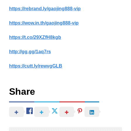
https://rebrand.ly/gaojing888-vip
https://wow.in.th/gaojing888-vip
https://t.co/29XZfH8kgb
http://gg.gg/1aq7rs
https://cutt.ly/rewvgGLB
Share