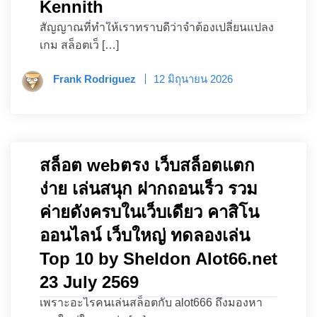
Kennith
สัญญาณที่ทำให้เราทราบดีว่าจำต้องเปลี่ยนแปลง
เกม สล็อตเว็ […]
Frank Rodriguez
12 มิถุนายน 2026
สล็อต webตรง เว็บสล็อตแตก
ง่าย เล่นสนุก ฝากถอนเร็ว รวม
ค่ายดังครบในเว็บเดียว คาสิโน
ออนไลน์ เว็บใหญ่ ทดลองเล่น
Top 10 by Sheldon Alot66.net
23 July 2569
เพราะอะไรคนเล่นสล็อตกับ alot666 ถึงมองหา