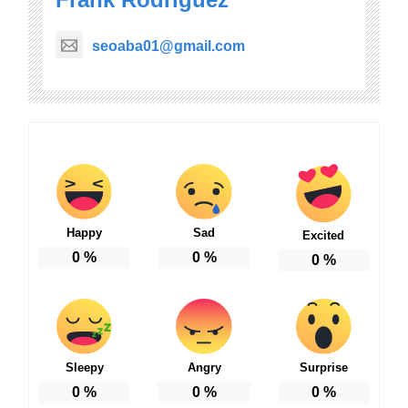
seoaba01@gmail.com
Happy
Sad
Excited
0
%
0
%
0
%
Sleepy
Angry
Surprise
0
%
0
%
0
%