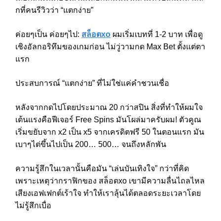
กที่คนรีวิวว่า “แตกง่าย”
ค่อยๆเป็น ค่อยๆไป:
สล็อตxo
ผมเริ่มเบทที่ 1-2 บาท เพื่อดู
เชิงอัลกอริทึมของเกมก่อน ไม่วู่วามกด Max Bet ตั้งแต่ตา
แรก
ประสบการณ์ “แตกง่าย” ที่ไม่ใช่แค่คำชวนเชื่อ
หลังจากกดไปโดยประมาณ 20 กว่าสปิน สิ่งที่ทำให้ผมใจ
เต้นแรงคือฟีเจอร์ Free Spins มันโผล่มาครับผม! ตัวคูณ
เริ่มขยับจาก x2 เป็น x5 จากเครดิตฟรี 50 ในตอนแรก มัน
เบาๆไต่ขึ้นไปเป็น 200… 500… จนถึงหลักพัน
ความรู้สึกในเวลานั้นคือมัน “เล่นบันเทิงใจ” กว่าที่คิด
เพราะเหตุว่ากราฟิกของ สล็อตxo เขามีความลื่นไถลไหล
เสียงเอฟเฟกต์เร้าใจ ทำให้เราลุ้นได้ตลอดระยะเวลาโดย
ไม่รู้สึกเบื่อ