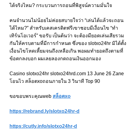
ได้จริงไหม? กระบวนการถอนที่พิสูจน์ความมั่นใจ
คนจำนวนไม่น้อยไม่ค่อยสบายใจว่า “เล่นได้แล้วจะถอน
ได้ไหม?” สำหรับเคสเครดิตฟรีเขาชอบมีเงื่อนไข “ทำ
เทิร์นโอเวอร์” ขอรับ เป็นต้นว่า จะต้องมียอดเล่นเสียรวม
กันให้ครบตามที่มีการกำหนด ซึ่งของ slotxo24hr มิได้ตั้ง
เงื่อนไขโหดเหี้ยมจนถึงเหลือเกิน พอผมทำยอดถึงตามที่
ข้อตกลงบอก ผมเลยลองกดถอนเงินออกมอง
Casino slotxo24hr slotxo24hrd.com 13 June 26 Zane
โอนไว สล็อตxoถอนภายใน 3 วินาที Top 90
ขอขอบพระคุณweb
สล็อตxo
https://rebrand.ly/slotxo24hr-d
https://cutly.info/slotxo24hr-d