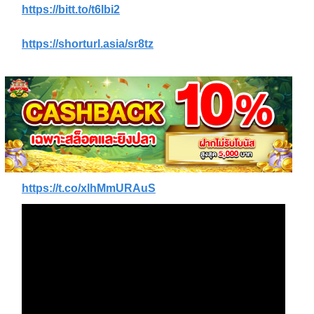
https://bitt.to/t6lbi2
https://shorturl.asia/sr8tz
https://t.co/xlhMmURAuS