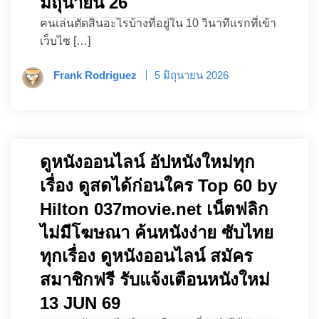
มิถุนายน 26
คนเล่นตัดสินอะไรบ้างที่อยู่ใน 10 วินาทีแรกที่เข้า
เว็บไซ […]
Frank Rodriguez
5 มิถุนายน 2026
ดูหนังออนไลน์ อัปหนังใหม่ทุก
เรื่อง ดูสดได้ก่อนใคร Top 60 by
Hilton 037movie.net เน็ตฟลิก
ไม่มีโฆษณา ค้นหนังง่าย ซับไทย
ทุกเรื่อง ดูหนังออนไลน์ สมัคร
สมาชิกฟรี รับแจ้งเตือนหนังใหม่
13 JUN 69