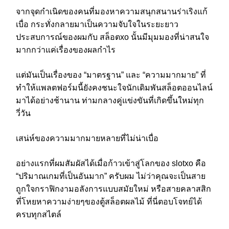
จากจุดกำเนิดของคนที่มองหาความสนุกสนานร่าเริงแก้
เบื่อ กระทั่งกลายมาเป็นความจับใจในระยะยาว
ประสบการณ์ของผมกับ สล็อตxo นั้นมีมุมมองที่น่าสนใจ
มากกว่าแค่เรื่องของผลกำไร
แต่มันเป็นเรื่องของ “มาตรฐาน” และ “ความมากมาย” ที่
ทำให้แพลตฟอร์มนี้ยังคงชนะใจนักเดิมพันสล็อตออนไลน์
มาได้อย่างช้านาน ท่ามกลางคู่แข่งขันที่เกิดขึ้นใหม่ทุก
วี่วัน
เสน่ห์ของความมากมายหลายที่ไม่น่าเบื่อ
อย่างแรกที่ผมสัมผัสได้เมื่อก้าวเข้าสู่โลกของ slotxo คือ
“ปริมาณเกมที่เป็นอันมาก” ครับผม ไม่ว่าคุณจะเป็นสาย
ถูกใจกราฟิกงามอลังการแบบสมัยใหม่ หรือสายคลาสสิก
ที่โหยหาความง่ายๆของตู้สล็อตผลไม้ ที่นี่ตอบโจทย์ได้
ครบทุกสไตล์