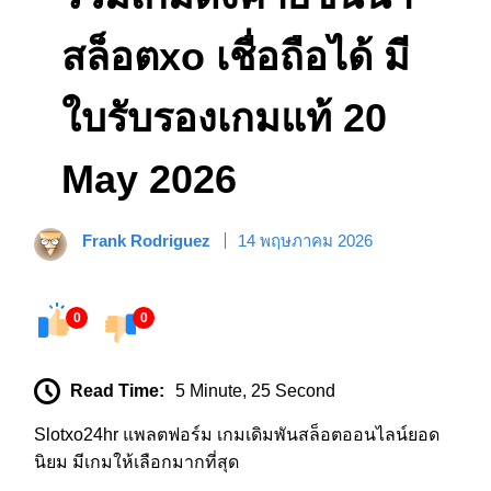
สล็อตxo เชื่อถือได้ มี
ใบรับรองเกมแท้ 20
May 2026
Frank Rodriguez
14 พฤษภาคม 2026
0
0
Read Time:
5 Minute, 25 Second
Slotxo24hr แพลตฟอร์ม เกมเดิมพันสล็อตออนไลน์ยอด
นิยม มีเกมให้เลือกมากที่สุด