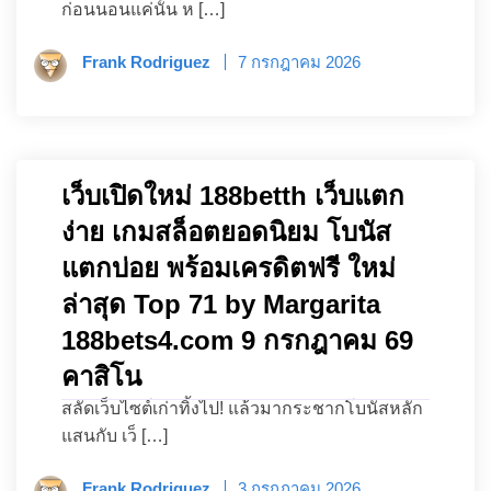
ก่อนนอนแค่นั้น ห […]
Frank Rodriguez
7 กรกฎาคม 2026
เว็บเปิดใหม่ 188betth เว็บแตก
ง่าย เกมสล็อตยอดนิยม โบนัส
แตกบ่อย พร้อมเครดิตฟรี ใหม่
ล่าสุด Top 71 by Margarita
188bets4.com 9 กรกฎาคม 69
คาสิโน
สลัดเว็บไซต์เก่าทิ้งไป! แล้วมากระชากโบนัสหลัก
แสนกับ เว็ […]
Frank Rodriguez
3 กรกฎาคม 2026