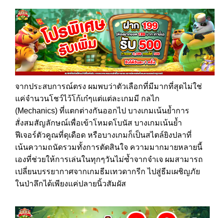
จากประสบการณ์ตรง ผมพบว่าตัวเลือกที่มีมากที่สุดไม่ใช่
แค่จำนวนโชว์ไว้โก้เก๋ๆแต่แต่ละเกมมี กลไก
(Mechanics) ที่แตกต่างกันออกไป บางเกมเน้นย้ำการ
สั่งสมสัญลักษณ์เพื่อเข้าโหมดโบนัส บางเกมเน้นย้ำ
ฟีเจอร์ตัวคูณที่ดุเดือด หรือบางเกมก็เป็นสไตล์ยิงปลาที่
เน้นความถนัดรวมทั้งการตัดสินใจ ความมากมายหลายนี้
เองที่ช่วยให้การเล่นในทุกๆวันไม่ซ้ำจากจำเจ ผมสามารถ
เปลี่ยนบรรยากาศจากเกมธีมเทวดากรีก ไปสู่ธีมเผชิญภัย
ในป่าลึกได้เพียงแค่ปลายนิ้วสัมผัส