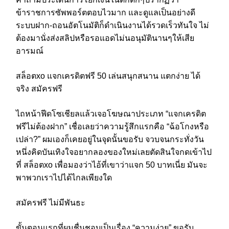
ข้าราชการซัพพอร์ตตอบไวมาก และดูแลเป็นอย่างดี
ระบบฝาก-ถอนอัตโนมัติก็ดำเนินงานได้รวดเร็วทันใจ ไม่
ต้องมานั่งส่งสลิปหรือรอแอดไม่นอนุมัตินานๆให้เสีย
อารมณ์
สล็อตxo แจกเครดิตฟรี 50 เล่นสนุกสนาน แตกง่าย ได้
จริง สมัครฟรี
ไถหน้าฟีดโซเชียลแล้วเจอโฆษณาประเภท “แจกเครดิต
ฟรีไม่ต้องฝาก” เชื่อเลยว่าความรู้สึกแรกคือ “ฉ้อโกงหรือ
เปล่า?” ผมเองก็เคยอยู่ในจุดนั้นขอรับ จวบจนกระทั่งวัน
หนึ่งคิดบันเทิงใจอยากลองของใหม่เลยตัดสินใจกดเข้าไป
ที่ สล็อตxo เพื่อมองว่าไอ้ที่เขาว่าแจก 50 บาทเนี่ย มันจะ
พาพวกเราไปได้ไกลเพียงใด
สมัครฟรี ไม่มีพันธะ
ขั้นตอนแรกที่ผมชื่นชอบเป็นเรื่อง “ความง่าย” ขอรับ