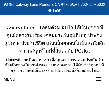
Skip
3486 Oakway Lane Pomona, CA 91766
+1 763-227-5032
to
content
claimwith.me – เคลมด่วน ฉับไว ได้เงินทุกกรณี
ศูนย์กลางรับเรื่อง เคลมประกันอุบัติเหตุ ประกัน
สุขภาพ ประกันชีวิต เล่นสล็อตออนไลน์และสัมผัส
ความสนุกที่ไม่มีที่สิ้นสุดกับ PGslot
claimwithme ติดต่อหาเรา เมื่อคุณต้องการเคลมประกัน รับ
เป็นตัวกลางในการติดต่อประกันของท่าน ได้เงินชัวร์ทุกกรณี
สร้างความตื่นเต้นและรวยไปด้วยเกมส์สล็อตออนไลน์
MENU