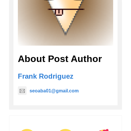
About Post Author
Frank Rodriguez
seoaba01@gmail.com