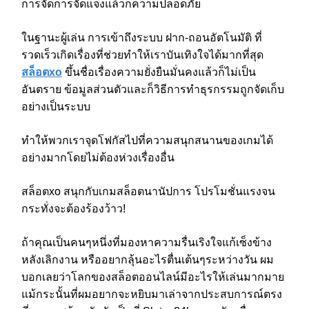
การจัดการจัดแจงแล้วก็ความปลอดภัย
ในฐานะผู้เล่น การเข้าถึงระบบ ฝาก-ถอนอัตโนมัติ ที่
รวดเร็วเกิดเรื่องที่ช่วยทำให้เราบันเทิงใจได้มากที่สุด
สล็อตxo
ขึ้นชื่อเรื่องความยั่งยืนมั่นคงแล้วก็ไม่เป็น
อันตราย ข้อมูลส่วนตัวและก็วิธีการทำธุรกรรมถูกจัดเก็บ
อย่างเป็นระบบ
ทำให้พวกเราจุดโฟกัสไปที่ความสนุกสนานของเกมได้
อย่างมากโดยไม่ต้องห่วงเรื่องอื่น
สล็อตxo สนุกกับเกมสล็อตนานัปการ โปรโมชั่นแรงจน
กระทั่งจะต้องร้องว้าว!
ถ้าคุณเป็นคนๆหนึ่งที่มองหาความรื่นเริงใจแก้เซ็งข้าง
หลังเลิกงาน หรืออยากลุ้นอะไรตื่นเต้นๆระหว่างวัน ผม
บอกเลยว่าโลกของสล็อตออนไลน์มีอะไรให้เล่นมากมาย
แม้กระนั้นที่ผมอยากจะหยิบมาเล่าจากประสบการณ์ตรง