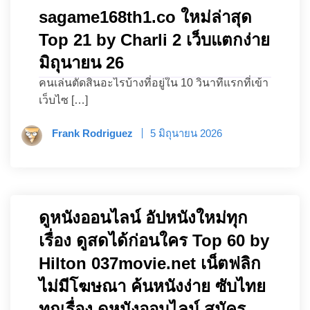
sagame168th1.co ใหม่ล่าสุด
Top 21 by Charli 2 เว็บแตกง่าย
มิถุนายน 26
คนเล่นตัดสินอะไรบ้างที่อยู่ใน 10 วินาทีแรกที่เข้า
เว็บไซ […]
Frank Rodriguez
5 มิถุนายน 2026
ดูหนังออนไลน์ อัปหนังใหม่ทุก
เรื่อง ดูสดได้ก่อนใคร Top 60 by
Hilton 037movie.net เน็ตฟลิก
ไม่มีโฆษณา ค้นหนังง่าย ซับไทย
ทุกเรื่อง ดูหนังออนไลน์ สมัคร