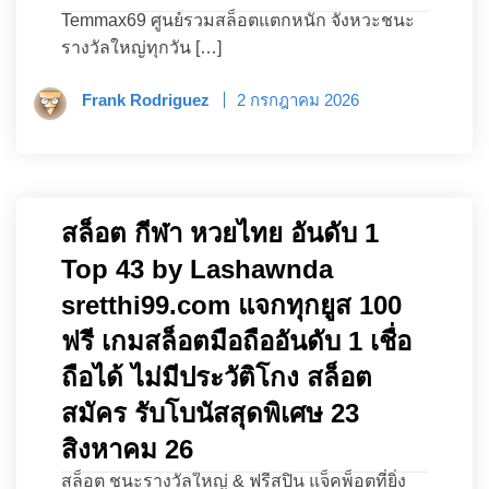
Temmax69 ศูนย์รวมสล็อตแตกหนัก จังหวะชนะ
รางวัลใหญ่ทุกวัน […]
Frank Rodriguez
2 กรกฎาคม 2026
สล็อต กีฬา หวยไทย อันดับ 1
Top 43 by Lashawnda
sretthi99.com แจกทุกยูส 100
ฟรี เกมสล็อตมือถืออันดับ 1 เชื่อ
ถือได้ ไม่มีประวัติโกง สล็อต
สมัคร รับโบนัสสุดพิเศษ 23
สิงหาคม 26
สล็อต ชนะรางวัลใหญ่ & ฟรีสปิน แจ็คพ็อตที่ยิ่ง