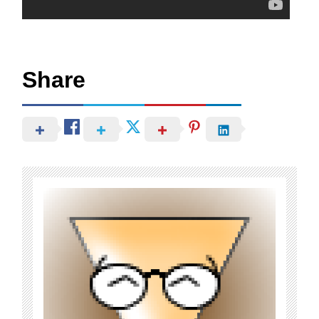
Share