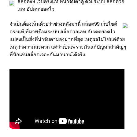
สล็อต99 เว็บตรงแท้ ที่น่าจับตาดู ด้วยระบบ สล็อตวอ
เลท อัปเดตยอดไว
จำเป็นต้องเห็นด้วยว่าช่วงหลังมานี้ สล็อต99 เว็บไซต์
ตรงแท้ ที่มาพร้อมระบบ สล็อตวอเลท อัปเดตยอดไว
แปลงเป็นสิ่งที่น่าจับตามองมากที่สุด เหตุผลไม่ใช่แค่ด้วย
เหตุว่าความสะดวก แต่ว่าเป็นเพราะมันแก้ปัญหาสำคัญๆ
ที่นักเล่นสล็อตเจอะกันมานานได้จริง