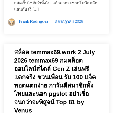
สลัดเว็บไซต์เก่าทิ้งไป! แล้วมากระชากโบนัสหลัก
แสนกับ เว็ […]
Frank Rodriguez
3 กรกฎาคม 2026
สล็อต temmax69.work 2 July
2026 temmax69 กมสล็อต
ออนไลน์สไตล์ Gen Z เล่นฟรี
แตกจริง ชวนเพื่อน รับ 100 แจ็ค
พอตแตกง่าย การันตีสมาชิกทั้ง
ไทยและนอก pgslot อย่าเชื่อ
จนกว่าจะพิสูจน์ Top 81 by
Venus