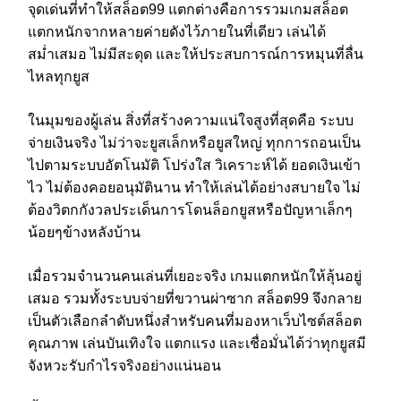
จุดเด่นที่ทำให้สล็อต99 แตกต่างคือการรวมเกมสล็อต
แตกหนักจากหลายค่ายดังไว้ภายในที่เดียว เล่นได้
สม่ำเสมอ ไม่มีสะดุด และให้ประสบการณ์การหมุนที่ลื่น
ไหลทุกยูส
ในมุมของผู้เล่น สิ่งที่สร้างความแน่ใจสูงที่สุดคือ ระบบ
จ่ายเงินจริง ไม่ว่าจะยูสเล็กหรือยูสใหญ่ ทุกการถอนเป็น
ไปตามระบบอัตโนมัติ โปร่งใส วิเคราะห์ได้ ยอดเงินเข้า
ไว ไม่ต้องคอยอนุมัตินาน ทำให้เล่นได้อย่างสบายใจ ไม่
ต้องวิตกกังวลประเด็นการโดนล็อกยูสหรือปัญหาเล็กๆ
น้อยๆข้างหลังบ้าน
เมื่อรวมจำนวนคนเล่นที่เยอะจริง เกมแตกหนักให้ลุ้นอยู่
เสมอ รวมทั้งระบบจ่ายที่ขวานผ่าซาก สล็อต99 จึงกลาย
เป็นตัวเลือกลำดับหนึ่งสำหรับคนที่มองหาเว็บไซต์สล็อต
คุณภาพ เล่นบันเทิงใจ แตกแรง และเชื่อมั่นได้ว่าทุกยูสมี
จังหวะรับกำไรจริงอย่างแน่นอน