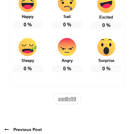
Happy
Sad
Excited
0
%
0
%
0
%
Sleepy
Angry
Surprise
0
%
0
%
0
%
sretthi99
Previous Post