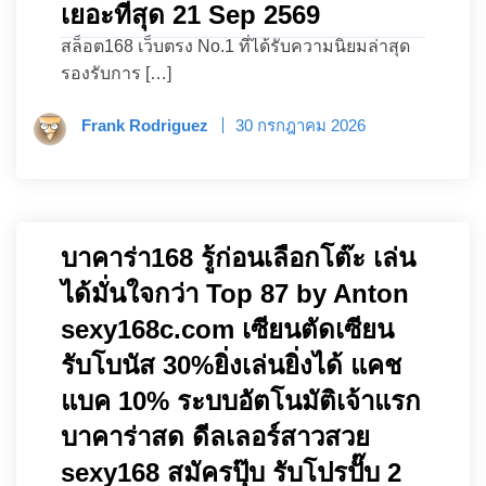
เยอะที่สุด 21 Sep 2569
สล็อต168 เว็บตรง No.1 ที่ได้รับความนิยมล่าสุด
รองรับการ […]
Frank Rodriguez
30 กรกฎาคม 2026
บาคาร่า168 รู้ก่อนเลือกโต๊ะ เล่น
ได้มั่นใจกว่า Top 87 by Anton
sexy168c.com เซียนตัดเซียน
รับโบนัส 30%ยิ่งเล่นยิ่งได้ แคช
แบค 10% ระบบอัตโนมัติเจ้าแรก
บาคาร่าสด ดีลเลอร์สาวสวย
sexy168 สมัครปุ๊บ รับโปรปั๊บ 2