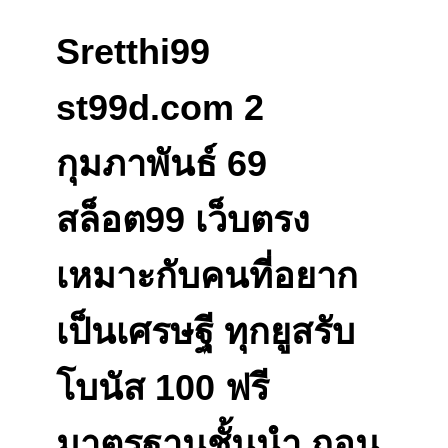
Sretthi99
st99d.com 2
กุมภาพันธ์ 69
สล็อต99 เว็บตรง
เหมาะกับคนที่อยาก
เป็นเศรษฐี ทุกยูสรับ
โบนัส 100 ฟรี
มาตรฐานชั้นนำ ถอน