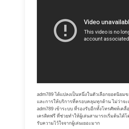
adm789 ได้แปลงเป็นหนึ่งในตัวเลือกยอดนิยมของ
และการให้บริการที่ครอบคลุมทุกด้าน ไม่ว่าจ
adm789 เข้าระบบ ที่รองรับอีกทั้งโทรศัพท์เคลื
เครดิตฟรี ที่ช่วยทำให้ผู้เล่นสามารถเริ่มต้นได้
รับความไว้ใจจากผู้เล่นเยอะมาก