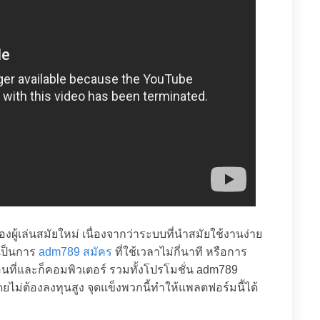
ผู้เล่นสมัยใหม่ เนื่องจากว่าระบบที่นำสมัยใช้งานง่าย
ะเป็นการ
adm789 สมัคร
ที่ใช้เวลาไม่กี่นาที หรือการ
่อนที่และก็คอมพิวเตอร์ รวมทั้งโปรโมชั่น adm789
โดยไม่ต้องลงทุนสูง จุดแข็งพวกนี้ทำให้แพลตฟอร์มนี้ได้