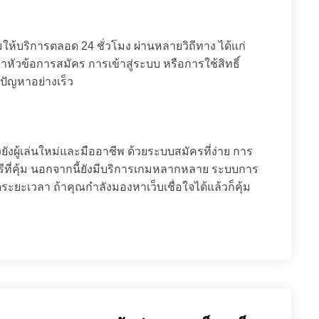
้บริการตลอด 24 ชั่วโมง ผ่านหลายวิถีทาง ได้แก่
หาหัวข้อการสมัคร การเข้าสู่ระบบ หรือการใช้สิทธิ์
ปัญหาอย่างเร็ว
ยังผู้เล่นใหม่และมืออาชีพ ด้วยระบบสมัครที่ง่าย การ
ฟรีที่คุ้ม นอกจากนี้ยังมีบริการเกมหลากหลาย ระบบการ
ะยะเวลา ถ้าคุณกำลังมองหาเว็บเชื่อใจได้แล้วก็คุ้ม