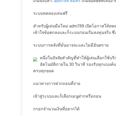
เกมยิงปลา:
adm789 สมัคร
เกมยอดฮิตที่เล่นง
ระบบทดลองเล่นฟรี
สำหรับผู้เล่นมือใหม่ adm789 เปิดโอกาสให้ทด
เข้าใจข้อตกลงและก็ระบบก่อนเริ่มลงทุนจริง ซึ่ง
ระบบการคลังที่มั่นอาจจะและไม่มีอันตราย
หนึ่งในปัจจัยสำคัญที่ทำให้ผู้เล่นเลือกใช
อัตโนมัติภายใน 30 วินาที รองรับทุกแบงค์แล้ว
ครบทุกยอด
แนวทางการฝากถอนที่ง่าย
เข้าสู่ระบบและก็เลือกเมนูฝากหรือถอน
กรอกจำนวนเงินที่อยากได้