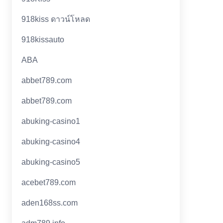
918kiss ดาวน์โหลด
918kissauto
ABA
abbet789.com
abbet789.com
abuking-casino1
abuking-casino4
abuking-casino5
acebet789.com
aden168ss.com