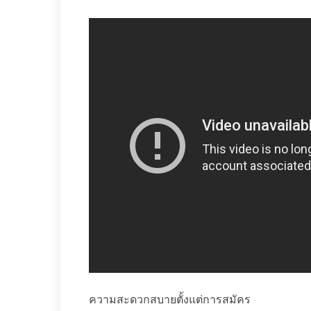
ความสะดวกสบายตั้งแต่การสมัคร