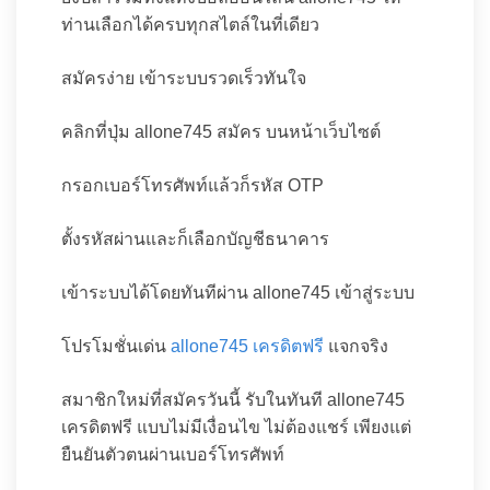
ท่านเลือกได้ครบทุกสไตล์ในที่เดียว
สมัครง่าย เข้าระบบรวดเร็วทันใจ
คลิกที่ปุ่ม allone745 สมัคร บนหน้าเว็บไซต์
กรอกเบอร์โทรศัพท์แล้วก็รหัส OTP
ตั้งรหัสผ่านและก็เลือกบัญชีธนาคาร
เข้าระบบได้โดยทันทีผ่าน allone745 เข้าสู่ระบบ
โปรโมชั่นเด่น
allone745 เครดิตฟรี
แจกจริง
สมาชิกใหม่ที่สมัครวันนี้ รับในทันที allone745
เครดิตฟรี แบบไม่มีเงื่อนไข ไม่ต้องแชร์ เพียงแต่
ยืนยันตัวตนผ่านเบอร์โทรศัพท์