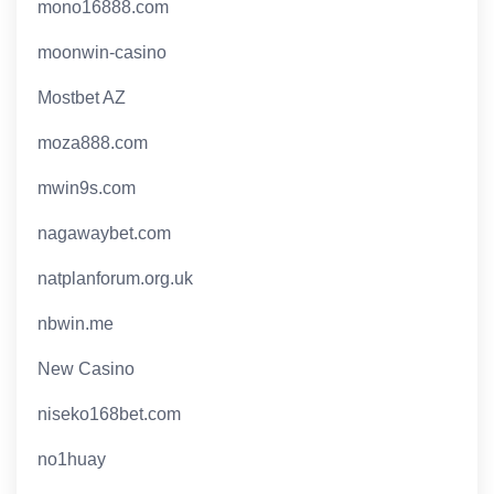
mono16888.com
moonwin-casino
Mostbet AZ
moza888.com
mwin9s.com
nagawaybet.com
natplanforum.org.uk
nbwin.me
New Casino
niseko168bet.com
no1huay