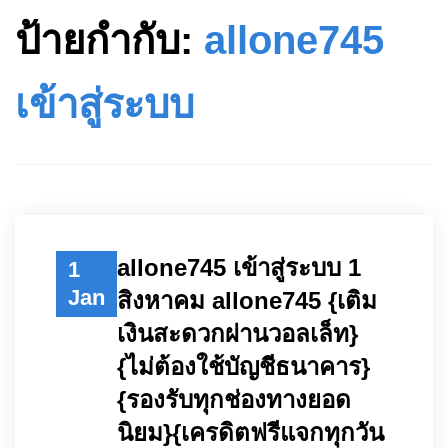
ป้ายกำกับ:
allone745
เข้าสู่ระบบ
allone745 เข้าสู่ระบบ 1
1
Jan
สิงหาคม allone745 {เติม
เงินสะดวกผ่านวอลเล็ท}
{ไม่ต้องใช้บัญชีธนาคาร}
{รองรับทุกช่องทางยอด
นิยม}{เครดิตฟรีแจกทุกวัน