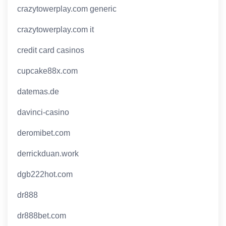
crazytowerplay.com generic
crazytowerplay.com it
credit card casinos
cupcake88x.com
datemas.de
davinci-casino
deromibet.com
derrickduan.work
dgb222hot.com
dr888
dr888bet.com