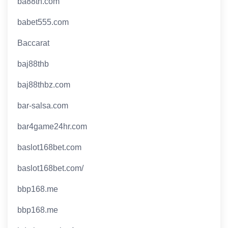
ba88th.com
babet555.com
Baccarat
baj88thb
baj88thbz.com
bar-salsa.com
bar4game24hr.com
baslot168bet.com
baslot168bet.com/
bbp168.me
bbp168.me