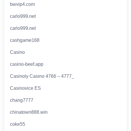
bwvip4.com
carlo999.net
carlo999.net
cashgame168
Casino
casino-beef.app
Casinoly Casino 4766 – 4777_
Casinovice ES
chang7777
chinatown888.win
coke55