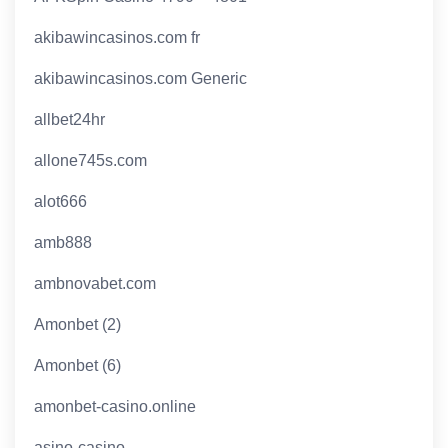
akibawincasinos.com fr
akibawincasinos.com Generic
allbet24hr
allone745s.com
alot666
amb888
ambnovabet.com
Amonbet (2)
Amonbet (6)
amonbet-casino.online
asino-casino