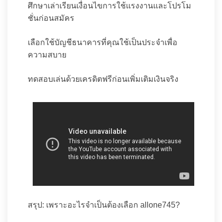
ศึกษาเล่าเรียนเงื่อนไขการใช้แรงงานและโปรโม
ชั่นก่อนสมัคร
เลือกใช้บัญชีธนาคารที่คุณใช้เป็นประจำเพื่อ
ความสบาย
ทดสอบเล่นด้วยเครดิตฟรีก่อนเพิ่มเติมเงินจริง
สรุป: เพราะอะไรจำเป็นต้องเลือก allone745?