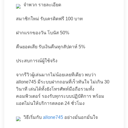
จำพวก รายละเอียด
สมาชิกใหม่ รับเครดิตฟรี 100 บาท
ฝากแรกของวัน โบนัส 50%
คืนยอดเสีย รับเงินคืนทุกสัปดาห์ 5%
ประสบการณ์ผู้ใช้จริง
จากรีวิวผู้เล่นมากไม่น้อยเลยทีเดียว พบว่า
allone745 มีระบบฝากถอนที่เร็วทันใจ ไม่เกิน 30
วินาที เล่นได้ทั้งยังโทรศัพท์มือถือรวมทั้ง
คอมพิวเตอร์ รองรับทุกระบบปฏิบัติการ พร้อม
แอดไม่นให้บริการตลอด 24 ชั่วโมง
วิธีเริ่มกับ
allone745
อย่างมั่นอกมั่นใจ