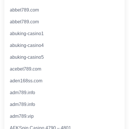
abbet789.com
abbet789.com
abuking-casino1
abuking-casino4
abuking-casino5
acebet789.com
aden168ss.com
adm789.info
adm789.info
adm789.vip
AFKSpin Casino 4790 – 4801