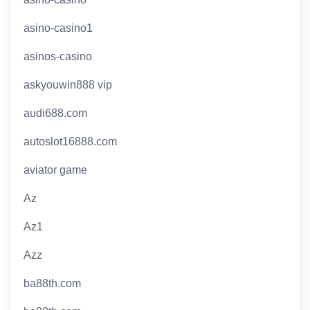
asino-casino1
asinos-casino
askyouwin888 vip
audi688.com
autoslot16888.com
aviator game
Az
Az1
Azz
ba88th.com