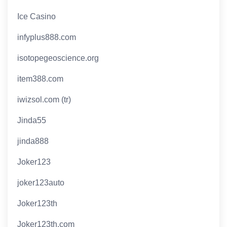
Ice Casino
infyplus888.com
isotopegeoscience.org
item388.com
iwizsol.com (tr)
Jinda55
jinda888
Joker123
joker123auto
Joker123th
Joker123th.com