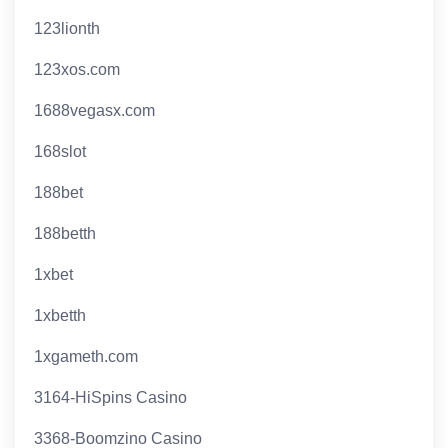
123lionth
123xos.com
1688vegasx.com
168slot
188bet
188betth
1xbet
1xbetth
1xgameth.com
3164-HiSpins Casino
3368-Boomzino Casino