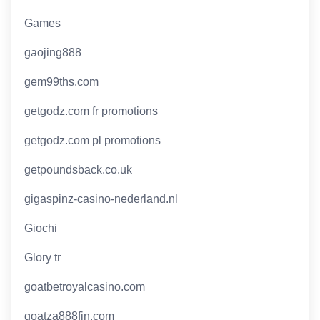
Games
gaojing888
gem99ths.com
getgodz.com fr promotions
getgodz.com pl promotions
getpoundsback.co.uk
gigaspinz-casino-nederland.nl
Giochi
Glory tr
goatbetroyalcasino.com
goatza888fin.com