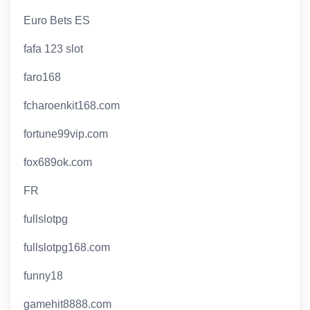
Euro Bets ES
fafa 123 slot
faro168
fcharoenkit168.com
fortune99vip.com
fox689ok.com
FR
fullslotpg
fullslotpg168.com
funny18
gamehit8888.com