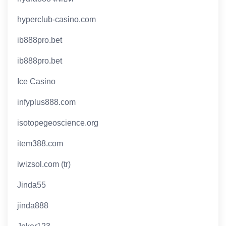
hyperclub-casino.com
ib888pro.bet
ib888pro.bet
Ice Casino
infyplus888.com
isotopegeoscience.org
item388.com
iwizsol.com (tr)
Jinda55
jinda888