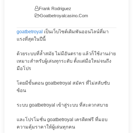
Frank Rodriguez
Goatbetroyalcasino.com
goatbetroyal
เป็นเว็บไซต์เดิมพันออนไลน์ที่มา
แรงที่สุดในปีนี้
ด้วยระบบที่ล้ำสมัย ไม่มีอันตราย แล้วก็ใช้งานง่าย
เหมาะสำหรับผู้เล่นทุกระดับ ตั้งแต่มือใหม่จนถึง
มือโปร
โดยมีขั้นตอน goatbetroyal สมัคร ที่ไม่สลับซับ
ซ้อน
ระบบ goatbetroyal เข้าสู่ระบบ ที่สะดวกสบาย
และโปรโมชั่น goatbetroyal เครดิตฟรี ที่มอบ
ความคุ้มราคาให้ผู้เล่นทุกคน