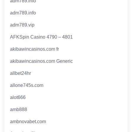
adm789.info
adm789.info
adm789.vip
AFKSpin Casino 4790 – 4801
akibawincasinos.com fr
akibawincasinos.com Generic
allbet24hr
allone745s.com
alot666
amb888
ambnovabet.com