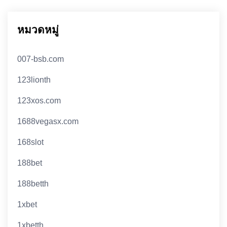
หมวดหมู่
007-bsb.com
123lionth
123xos.com
1688vegasx.com
168slot
188bet
188betth
1xbet
1xbetth