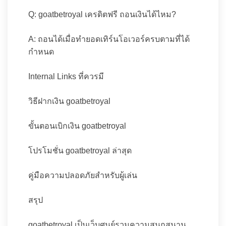
Q: goatbetroyal เครดิตฟรี ถอนเงินได้ไหม?
A: ถอนได้เมื่อทำยอดเทิร์นโอเวอร์ครบตามที่ได้
กำหนด
Internal Links ที่ควรมี
วิธีฝากเงิน goatbetroyal
ขั้นตอนเบิกเงิน goatbetroyal
โปรโมชั่น goatbetroyal ล่าสุด
คู่มือความปลอดภัยสำหรับผู้เล่น
สรุป
goatbetroyal เป็นเว็บศูนย์รวมความสนุกสนาน