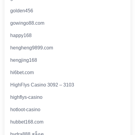
golden456
gowingo88.com
happy168
hengheng9899.com
hengjing168
hi6bet.com
HighFlys Casino 3092 – 3103
highflys-casino
hotloot-casino
hubbet168.com
hydra888 สล็อต