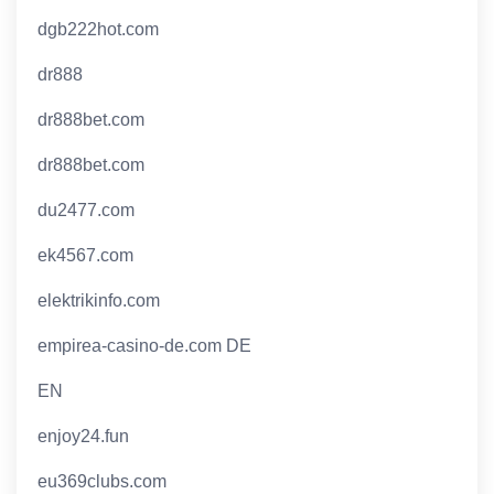
dgb222hot.com
dr888
dr888bet.com
dr888bet.com
du2477.com
ek4567.com
elektrikinfo.com
empirea-casino-de.com DE
EN
enjoy24.fun
eu369clubs.com