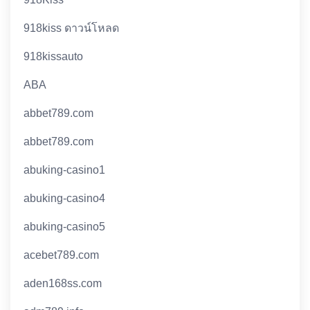
918kiss ดาวน์โหลด
918kissauto
ABA
abbet789.com
abbet789.com
abuking-casino1
abuking-casino4
abuking-casino5
acebet789.com
aden168ss.com