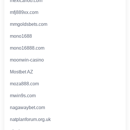
mexicanoo.com
mfj889xx.com
mmgoldsbets.com
mono1688
mono16888.com
moonwin-casino
Mostbet AZ
moza888.com
mwin9s.com
nagawaybet.com
natplanforum.org.uk