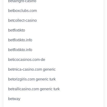
betalright-casino
betboxclubs.com
betcollect-casino
betflixtikto
betflixtikto.info
betflixtikto.info
beticocasinos.com-de
betmica-casino.com generic
betorizgiris.com generic turk
betrallicasino.com generic turk
betway