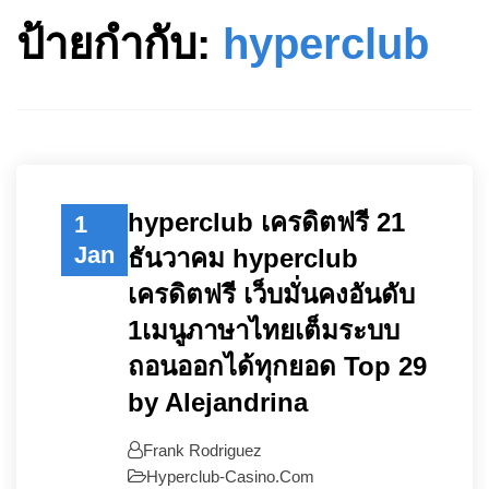
ป้ายกำกับ:
hyperclub
hyperclub เครดิตฟรี 21
1
Jan
ธันวาคม hyperclub
เครดิตฟรี เว็บมั่นคงอันดับ
1เมนูภาษาไทยเต็มระบบ
ถอนออกได้ทุกยอด Top 29
by Alejandrina
Frank Rodriguez
Hyperclub-Casino.com