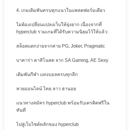
4. เกมเดิมพันครบทุกแนวในแพลตฟอร์มเดียว
ไม่ต้องเปลี่ยนแปลงเว็บให้ยุ่งยาก เนื่องจากที่
hyperclub รวมเกมที่ได้รับความนิยมไว้ให้แล้ว:
สล็อตแตกง่ายจากค่าย PG, Joker, Pragmatic
บาคาร่า คาสิโนสด จาก SA Gaming, AE Sexy
เดิมพันกีฬา แทงบอลครบทุกลีก
หวยออนไลน์ ไทย ลาว ฮานอย
แนวทางสมัคร hyperclub พร้อมรับเครดิตฟรีใน
ทันที
ไปสู่เว็บไซต์หลักของ hyperclub