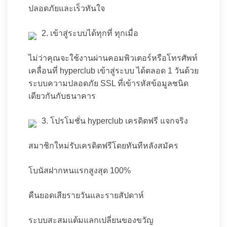
ปลอดภัยและเร็วทันใจ
2. เข้าสู่ระบบได้ทุกที่ ทุกเมื่อ
ไม่ว่าคุณจะใช้งานผ่านคอมพิวเตอร์หรือโทรศัพท์
เคลื่อนที่ hyperclub เข้าสู่ระบบ ได้ตลอด 1 วันด้วย
ระบบความปลอดภัย SSL ที่เข้ารหัสข้อมูลชนิด
เดียวกันกับธนาคาร
3. โปรโมชั่น hyperclub เครดิตฟรี แจกจริง
สมาชิกใหม่รับเครดิตฟรีโดยทันทีหลังสมัคร
โบนัสฝากหนแรกสูงสุด 100%
คืนยอดเสียรายวันและรายสัปดาห์
ระบบสะสมแต้มแลกเปลี่ยนของขวัญ