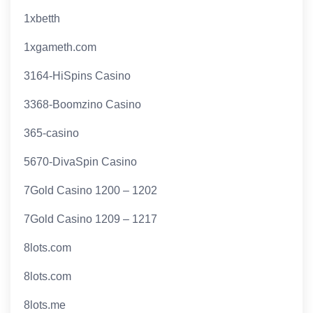
1xbetth
1xgameth.com
3164-HiSpins Casino
3368-Boomzino Casino
365-casino
5670-DivaSpin Casino
7Gold Casino 1200 – 1202
7Gold Casino 1209 – 1217
8lots.com
8lots.com
8lots.me