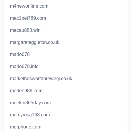
m4newonline.com
mac1bet789.com
macau888.win
margareteggleton.co.uk
mario678
mario678.info
marketbosworthbrewery.co.uk
medee989.com
meekin365day.com
mercyrosa168.com
merphone.com