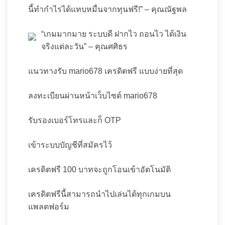
นี้ทำกำไรได้แทบหมื่นจากทุนฟรี!” – คุณณัฐพล
“เกมมากมาย ระบบดี ฝากไว ถอนไว ได้เงิน
จริงแต่ละวัน” – คุณศศิธร
แนวทางรับ mario678 เครดิตฟรี แบบง่ายที่สุด
ลงทะเบียนผ่านหน้าเว็บไซต์ mario678
รับรองเบอร์โทรและก็ OTP
เข้าระบบบัญชีที่สมัครไว้
เครดิตฟรี 100 บาทจะถูกโอนเข้าอัตโนมัติ
เครดิตฟรีนี้สามารถนำไปเล่นได้ทุกเกมบน
แพลตฟอร์ม