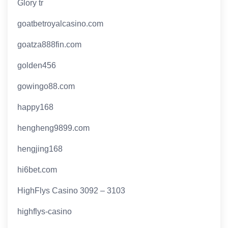
Glory tr
goatbetroyalcasino.com
goatza888fin.com
golden456
gowingo88.com
happy168
hengheng9899.com
hengjing168
hi6bet.com
HighFlys Casino 3092 – 3103
highflys-casino