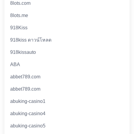
8lots.com
8lots.me
918Kiss
918kiss ดาวน์โหลด
918kissauto
ABA
abbet789.com
abbet789.com
abuking-casino1
abuking-casino4
abuking-casino5