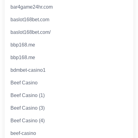
bar4game24hr.com
baslot168bet.com
baslot168bet.com/
bbp168.me
bbp168.me
bdmbet-casino1
Beef Casino
Beef Casino (1)
Beef Casino (3)
Beef Casino (4)
beef-casino