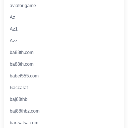
aviator game
Az
Az1
Azz
ba88th.com
ba88th.com
babet555.com
Baccarat
baj88thb
baj88thbz.com
bar-salsa.com