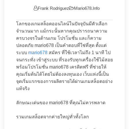
Frank Rodriguez
Mario678.info
โลกของเกมสล็อตออนไลน์ในปัจจุบันมีตัวเลือก
จำนวนมาก แม้กระนั้นหากคุณปรารถนาความ
ครบวงจรในด้านเกม โปรโมชั่น และก็ความ
ปลอดภัย mario678 เป็นคำตอบที่ใช่ที่สุด ตั้งแต่
ระบบ
mario678
สมัคร ที่ใช้เวลาไม่ถึง 1 นาที ไป
จนกระทั่ง เข้าสู่ระบบ ที่รองรับทุกเครื่องใช้ไม้สอย
พร้อมโปรโมชั่น mario678 เครดิตฟรี ที่ช่วยให้
คุณเริ่มต้นได้โดยไม่ต้องลงทุนเอง เว็บแห่งนี้เป็น
จุดเริ่มแรกของการผลิตรายได้ผ่านเกมสล็อตอย่าง
แท้จริง
ลักษณะเด่นของ mario678 ที่คุณไม่ควรพลาด
รวมเกมสล็อตจากค่ายใหญ่ทั่วทั้งโลก