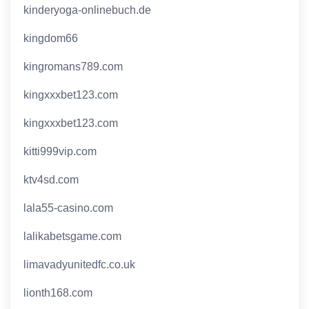
kinderyoga-onlinebuch.de
kingdom66
kingromans789.com
kingxxxbet123.com
kingxxxbet123.com
kitti999vip.com
ktv4sd.com
lala55-casino.com
lalikabetsgame.com
limavadyunitedfc.co.uk
lionth168.com