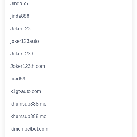
Jinda55
jinda888
Joker123
joker123auto
Joker123th
Joker123th.com
juad69
k1gt-auto.com
khumsup888.me
khumsup888.me
kimchibetbet.com