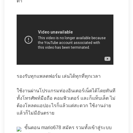
ต่ำ
รองรับทุกแพลตฟอร์ม เล่นได้ทุกที่ทุกเวลา
ใช้งานผ่านโปรแกรมท่องอินเตอร์เน็ตได้โดยทันที
ทั้งโทรศัพท์มือถือ คอมพิวเตอร์ และก็แท็บเล็ต ไม่
ต้องโหลดแอปอะไรก็แล้วแต่สะดวก ใช้งานง่าย
แล้วก็ไม่มีอันตราย
ขั้นตอน mario678 สมัคร รวมทั้งเข้าสู่ระบบ