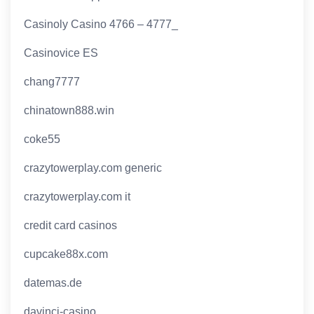
Casinoly Casino 4766 – 4777_
Casinovice ES
chang7777
chinatown888.win
coke55
crazytowerplay.com generic
crazytowerplay.com it
credit card casinos
cupcake88x.com
datemas.de
davinci-casino