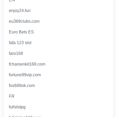
enjoy24.fun
eu369clubs.com
Euro Bets ES
fafa 123 slot
faro168
fcharoenkit168.com
fortune99vip.com
fox689ok.com
FR
fullslotpg