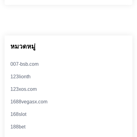
หมวดหมู่
007-bsb.com
123lionth
123xos.com
1688vegasx.com
168slot
188bet