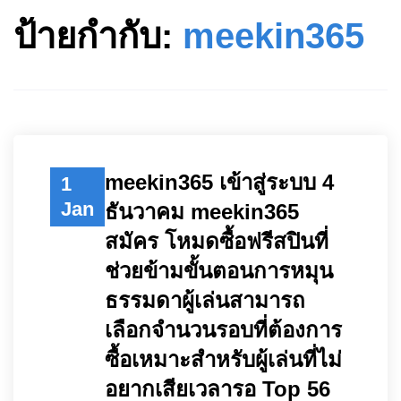
ป้ายกำกับ:
meekin365
meekin365 เข้าสู่ระบบ 4
1
Jan
ธันวาคม meekin365
สมัคร โหมดซื้อฟรีสปินที่
ช่วยข้ามขั้นตอนการหมุน
ธรรมดาผู้เล่นสามารถ
เลือกจำนวนรอบที่ต้องการ
ซื้อเหมาะสำหรับผู้เล่นที่ไม่
อยากเสียเวลารอ Top 56