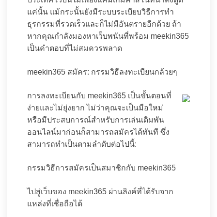
แค่นั้น แม้กระนั้นยังมีระบบระเบียบวิธีการทำ
ธุรกรรมที่รวดเร็วและก็ไม่มีอันตรายอีกด้วย ถ้า
หากคุณกำลังมองหาเว็บพนันที่พร้อม meekin365
เป็นคำตอบที่ไม่สมควรพลาด
meekin365 สมัคร: กรรมวิธีลงทะเบียนกล้วยๆ
การลงทะเบียนกับ meekin365 เป็นขั้นตอนที่
ง่ายและไม่ยุ่งยาก ไม่ว่าคุณจะเป็นมือใหม่
หรือมีประสบการณ์สำหรับการเล่นเดิมพัน
ออนไลน์มาก่อนก็สามารถสมัครได้ทันที ซึ่ง
สามารถทำเป็นตามลำดับต่อไปนี้:
กรรมวิธีการสมัครเป็นสมาชิกกับ meekin365
ไปสู่เว็บของ meekin365 ผ่านลิงค์ที่ได้รับจาก
แหล่งที่เชื่อถือได้