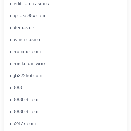
credit card casinos
cupcake88x.com
datemas.de
davinci-casino
deromibet.com
derrickduan.work
dgb222hot.com
dr888
dr888bet.com
dr888bet.com
du2477.com