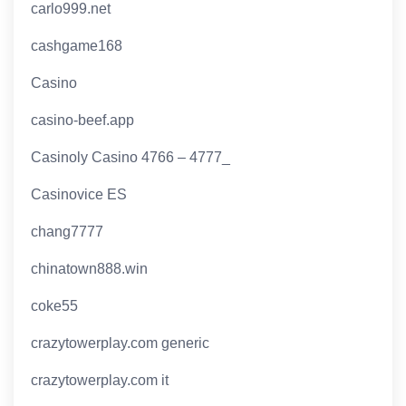
carlo999.net
cashgame168
Casino
casino-beef.app
Casinoly Casino 4766 – 4777_
Casinovice ES
chang7777
chinatown888.win
coke55
crazytowerplay.com generic
crazytowerplay.com it