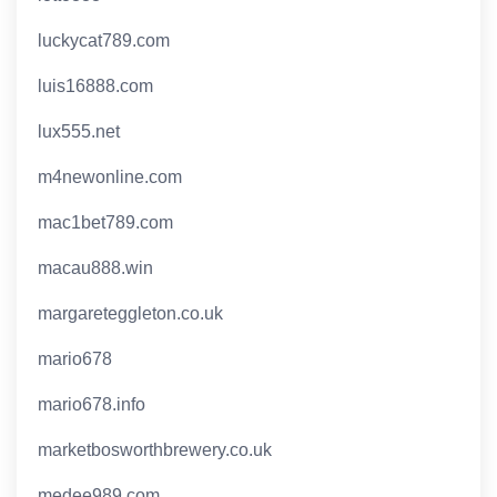
luckycat789.com
luis16888.com
lux555.net
m4newonline.com
mac1bet789.com
macau888.win
margareteggleton.co.uk
mario678
mario678.info
marketbosworthbrewery.co.uk
medee989.com