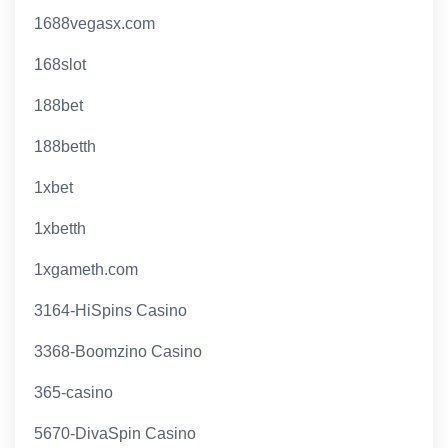
1688vegasx.com
168slot
188bet
188betth
1xbet
1xbetth
1xgameth.com
3164-HiSpins Casino
3368-Boomzino Casino
365-casino
5670-DivaSpin Casino