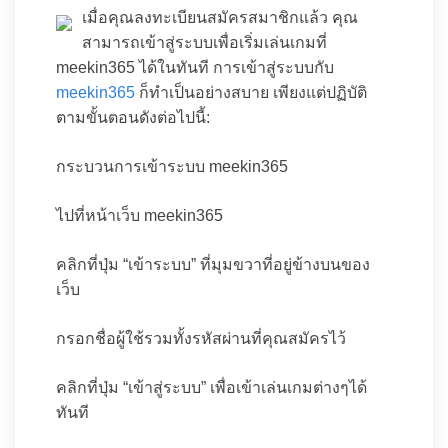
เมื่อคุณลงทะเบียนสมัครสมาชิกแล้ว คุณ
สามารถเข้าสู่ระบบเพื่อเริ่มเล่นเกมที่
meekin365 ได้ในทันที การเข้าสู่ระบบกับ
meekin365
ก็ทำเป็นอย่างสบาย เพียงแต่ปฏิบัติ
ตามขั้นตอนดังต่อไปนี้:
กระบวนการเข้าระบบ meekin365
ไปที่หน้าเว็บ meekin365
คลิกที่ปุ่ม “เข้าระบบ” ที่มุมขวาที่อยู่ข้างบนของ
เว็บ
กรอกชื่อผู้ใช้รวมทั้งรหัสผ่านที่คุณสมัครไว้
คลิกที่ปุ่ม “เข้าสู่ระบบ” เพื่อเข้าเล่นเกมต่างๆได้
ทันที