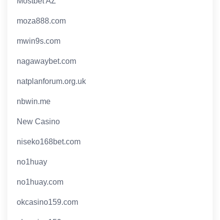
Mostbet AZ
moza888.com
mwin9s.com
nagawaybet.com
natplanforum.org.uk
nbwin.me
New Casino
niseko168bet.com
no1huay
no1huay.com
okcasino159.com