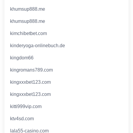
khumsup888.me
khumsup888.me
kimchibetbet.com
kinderyoga-onlinebuch.de
kingdom66
kingromans789.com
kingxxxbet123.com
kingxxxbet123.com
kitti999vip.com
ktv4sd.com
lala55-casino.com