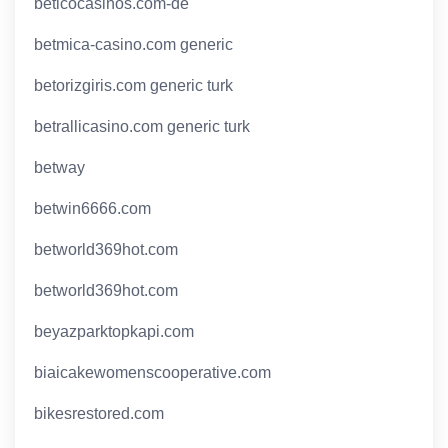
beticocasinos.com-de
betmica-casino.com generic
betorizgiris.com generic turk
betrallicasino.com generic turk
betway
betwin6666.com
betworld369hot.com
betworld369hot.com
beyazparktopkapi.com
biaicakewomenscooperative.com
bikesrestored.com