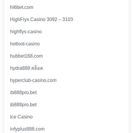
hi6bet.com
HighFlys Casino 3092 – 3103
highflys-casino
hotloot-casino
hubbet168.com
hydra888 สล็อต
hyperclub-casino.com
ib888pro.bet
ib888pro.bet
Ice Casino
infyplus888.com