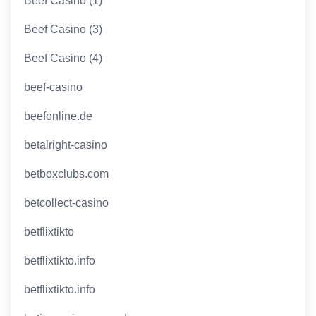
Beef Casino (1)
Beef Casino (3)
Beef Casino (4)
beef-casino
beefonline.de
betalright-casino
betboxclubs.com
betcollect-casino
betflixtikto
betflixtikto.info
betflixtikto.info