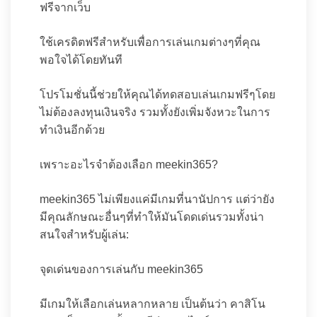
ฟรีจากเว็บ
ใช้เครดิตฟรีสำหรับเพื่อการเล่นเกมต่างๆที่คุณ
พอใจได้โดยทันที
โปรโมชั่นนี้ช่วยให้คุณได้ทดสอบเล่นเกมฟรีๆโดย
ไม่ต้องลงทุนเงินจริง รวมทั้งยังเพิ่มจังหวะในการ
ทำเงินอีกด้วย
เพราะอะไรจำต้องเลือก meekin365?
meekin365 ไม่เพียงแค่มีเกมที่นานัปการ แต่ว่ายัง
มีคุณลักษณะอื่นๆที่ทำให้มันโดดเด่นรวมทั้งน่า
สนใจสำหรับผู้เล่น:
จุดเด่นของการเล่นกับ meekin365
มีเกมให้เลือกเล่นหลากหลาย เป็นต้นว่า คาสิโน