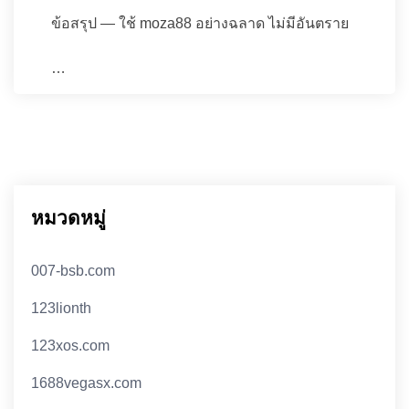
ข้อสรุป — ใช้ moza88 อย่างฉลาด ไม่มีอันตราย
…
หมวดหมู่
007-bsb.com
123lionth
123xos.com
1688vegasx.com