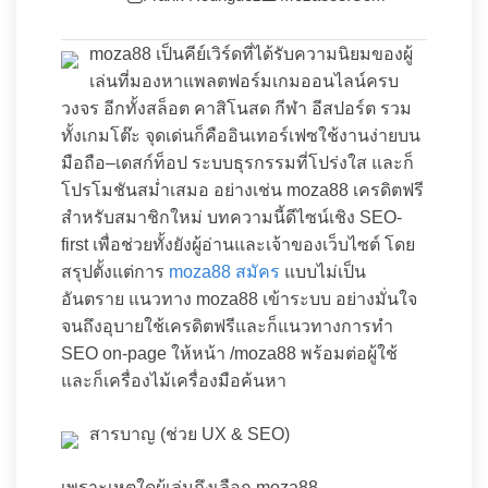
moza88 เป็นคีย์เวิร์ดที่ได้รับความนิยมของผู้
เล่นที่มองหาแพลตฟอร์มเกมออนไลน์ครบ
วงจร อีกทั้งสล็อต คาสิโนสด กีฬา อีสปอร์ต รวม
ทั้งเกมโต๊ะ จุดเด่นก็คืออินเทอร์เฟซใช้งานง่ายบน
มือถือ–เดสก์ท็อป ระบบธุรกรรมที่โปร่งใส และก็
โปรโมชันสม่ำเสมอ อย่างเช่น moza88 เครดิตฟรี
สำหรับสมาชิกใหม่ บทความนี้ดีไซน์เชิง SEO-
first เพื่อช่วยทั้งยังผู้อ่านและเจ้าของเว็บไซต์ โดย
สรุปตั้งแต่การ
moza88 สมัคร
แบบไม่เป็น
อันตราย แนวทาง moza88 เข้าระบบ อย่างมั่นใจ
จนถึงอุบายใช้เครดิตฟรีและก็แนวทางการทำ
SEO on-page ให้หน้า /moza88 พร้อมต่อผู้ใช้
และก็เครื่องไม้เครื่องมือค้นหา
สารบาญ (ช่วย UX & SEO)
เพราะเหตุใดผู้เล่นถึงเลือก moza88