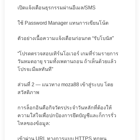
เปิดแจ้งเตือนธุรกรรมผ่านอีเมล/SMS
ใช้ Password Manager แทนการเขียนโน้ต
ตัวอย่างเนื้อความแจ้งเตือนก่อนกด “รับโบนัส”
“โปรดตรวจสอบเทิร์นโอเวอร์ เกมที่ร่วมรายการ
วันหมดอายุ รวมทั้งเพดานถอน ถ้าเห็นด้วยแล้ว
โปรจะมีผลทันที”
ส่วนที่ 2 — แนวทาง moza88 เข้าสู่ระบบ โดย
สวัสดิภาพ
การล็อกอินคือกิจวัตรประจำวันหลักที่ต้องให้
ความใส่ใจเพื่อปกป้องการยึดบัญชีและก็การรั่ว
ไหลของข้อมูล:
เข้าผ่าน URL ทางการแบบ HTTPS ทุกหน