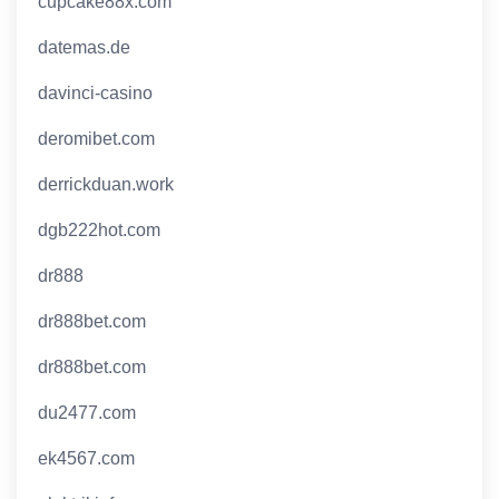
cupcake88x.com
datemas.de
davinci-casino
deromibet.com
derrickduan.work
dgb222hot.com
dr888
dr888bet.com
dr888bet.com
du2477.com
ek4567.com