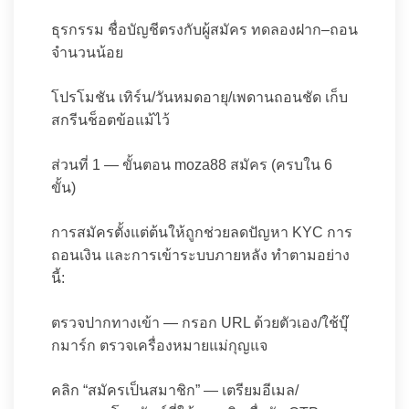
ธุรกรรม ชื่อบัญชีตรงกับผู้สมัคร ทดลองฝาก–ถอน
จำนวนน้อย
โปรโมชัน เทิร์น/วันหมดอายุ/เพดานถอนชัด เก็บ
สกรีนช็อตข้อแม้ไว้
ส่วนที่ 1 — ขั้นตอน moza88 สมัคร (ครบใน 6
ขั้น)
การสมัครตั้งแต่ต้นให้ถูกช่วยลดปัญหา KYC การ
ถอนเงิน และการเข้าระบบภายหลัง ทำตามอย่าง
นี้:
ตรวจปากทางเข้า — กรอก URL ด้วยตัวเอง/ใช้บุ๊
กมาร์ก ตรวจเครื่องหมายแม่กุญแจ
คลิก “สมัครเป็นสมาชิก” — เตรียมอีเมล/