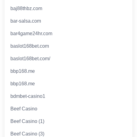
baj88thbz.com
bar-salsa.com
bar4game24hr.com
baslot168bet.com
baslot168bet.com/
bbp168.me
bbp168.me
bdmbet-casino1
Beef Casino
Beef Casino (1)
Beef Casino (3)