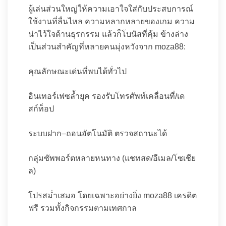
ผู้เล่นส่วนใหญ่ให้ความเอาใจใส่กับประสบการณ์
ใช้งานที่ลื่นไหล ความหลากหลายของเกม ความ
น่าไว้ใจด้านธุรกรรม แล้วก็โบนัสที่คุ้ม ข้างล่าง
เป็นส่วนสำคัญที่หลายคนมุ่งหวังจาก moza88:
คุณลักษณะเด่นที่พบได้ทั่วไป
อินเทอร์เฟซล้ำยุค รองรับโทรศัพท์เคลื่อนที่/เด
สก์ท็อป
ระบบฝาก–ถอนอัตโนมัติ ตรวจสถานะได้
กลุ่มซัพพอร์ตหลายหนทาง (แชทสด/อีเมล/โซเชีย
ล)
โปรสม่ำเสมอ โดยเฉพาะอย่างยิ่ง moza88 เครดิต
ฟรี รวมทั้งกิจกรรมตามเทศกาล