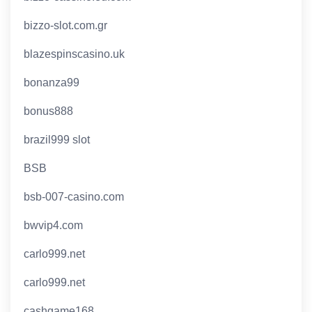
bizzo-slot.com.gr
blazespinscasino.uk
bonanza99
bonus888
brazil999 slot
BSB
bsb-007-casino.com
bwvip4.com
carlo999.net
carlo999.net
cashgame168