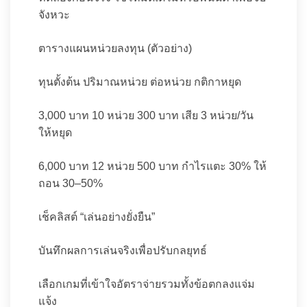
จังหวะ
ตารางแผนหน่วยลงทุน (ตัวอย่าง)
ทุนตั้งต้น ปริมาณหน่วย ต่อหน่วย กติกาหยุด
3,000 บาท 10 หน่วย 300 บาท เสีย 3 หน่วย/วัน
ให้หยุด
6,000 บาท 12 หน่วย 500 บาท กำไรแตะ 30% ให้
ถอน 30–50%
เช็คลิสต์ “เล่นอย่างยั่งยืน”
บันทึกผลการเล่นจริงเพื่อปรับกลยุทธ์
เลือกเกมที่เข้าใจอัตราจ่ายรวมทั้งข้อตกลงแจ่ม
แจ้ง