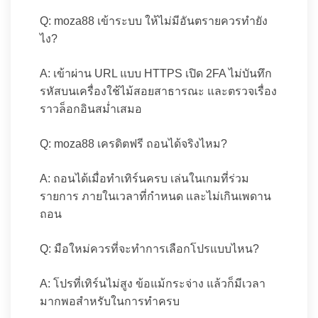
Q: moza88 เข้าระบบ ให้ไม่มีอันตรายควรทำยัง
ไง?
A: เข้าผ่าน URL แบบ HTTPS เปิด 2FA ไม่บันทึก
รหัสบนเครื่องใช้ไม้สอยสาธารณะ และตรวจเรื่อง
ราวล็อกอินสม่ำเสมอ
Q: moza88 เครดิตฟรี ถอนได้จริงไหม?
A: ถอนได้เมื่อทำเทิร์นครบ เล่นในเกมที่ร่วม
รายการ ภายในเวลาที่กำหนด และไม่เกินเพดาน
ถอน
Q: มือใหม่ควรที่จะทำการเลือกโปรแบบไหน?
A: โปรที่เทิร์นไม่สูง ข้อแม้กระจ่าง แล้วก็มีเวลา
มากพอสำหรับในการทำครบ