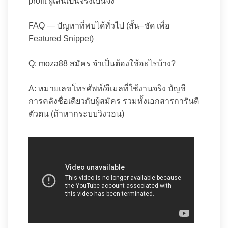
profit ผู้เล่นเป็นจริงเป็นจัง
FAQ — ปัญหาที่พบได้ทั่วไป (สั้น–ชัด เพื่อ
Featured Snippet)
Q: moza88 สมัคร จำเป็นต้องใช้อะไรบ้าง?
A: หมายเลขโทรศัพท์/อีเมลที่ใช้งานจริง บัญชี
การคลังชื่อเดียวกับผู้สมัคร รวมทั้งเอกสารการันตี
ตัวตน (ถ้าหากระบบวิงวอน)