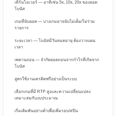
เทิร์นโอเวอร์ — อาทิเช่น 5x, 10x, 20x ของยอด
โบนัส
เกมที่นับยอด — บางเกมอาจนับไม่เต็ม/ไม่ร่วม
รายการ
ระยะเวลา — โบนัสมีวันหมดอายุ ต้องวางแผน
เวลา
เพดานถอน — จำกัดยอดถอนจากกำไรที่เกิดจาก
โบนัส
สูตรใช้งานเครดิตฟรีอย่างเป็นระบบ
เลือกเกมที่มี RTP สูงและความเปลี่ยนแปลง
เหมาะสมกับงบประมาณ
เริ่มเดิมพันอย่างต่ำเพื่อเพิ่มรอบ/สปิน