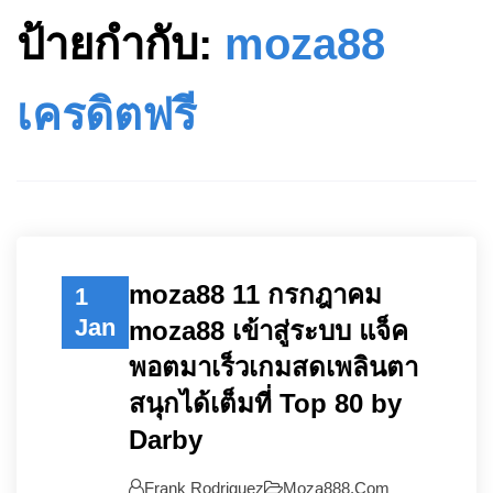
ป้ายกำกับ:
moza88
เครดิตฟรี
moza88 11 กรกฎาคม
1
Jan
moza88 เข้าสู่ระบบ แจ็ค
พอตมาเร็วเกมสดเพลินตา
สนุกได้เต็มที่ Top 80 by
Darby
Frank Rodriguez
Moza888.com