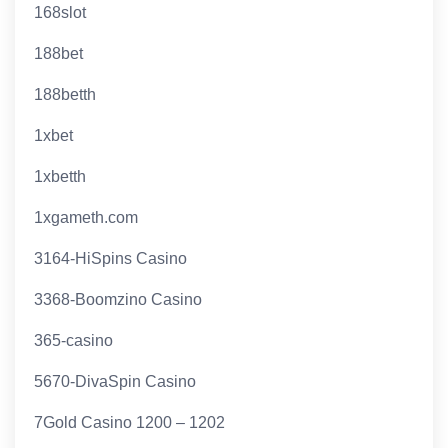
168slot
188bet
188betth
1xbet
1xbetth
1xgameth.com
3164-HiSpins Casino
3368-Boomzino Casino
365-casino
5670-DivaSpin Casino
7Gold Casino 1200 – 1202