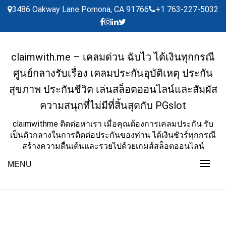
Skip
3486 Oakway Lane Pomona, CA 91766
+1 763-227-5032
to
content
claimwith.me – เคลมด่วน ฉับไว ได้เงินทุกกรณี
ศูนย์กลางรับเรื่อง เคลมประกันอุบัติเหตุ ประกัน
สุขภาพ ประกันชีวิต เล่นสล็อตออนไลน์และสัมผัส
ความสนุกที่ไม่มีที่สิ้นสุดกับ PGslot
claimwithme ติดต่อหาเรา เมื่อคุณต้องการเคลมประกัน รับ
เป็นตัวกลางในการติดต่อประกันของท่าน ได้เงินชัวร์ทุกกรณี
สร้างความตื่นเต้นและรวยไปด้วยเกมส์สล็อตออนไลน์
MENU