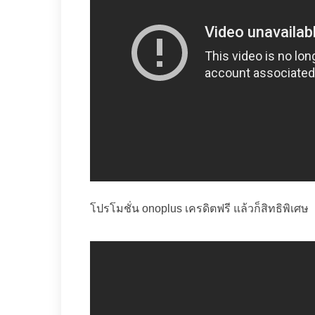
โปรโมชั่น onoplus เครดิตฟรี แล้วก็สิทธิพิเศษ