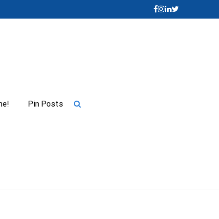
me!
Pin Posts