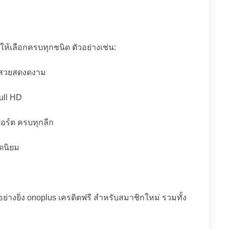
ห้เลือกครบทุกชนิด ตัวอย่างเช่น:
ิกสวยสดงดงาม
ull HD
อร์ต ครบทุกลีก
อดนิยม
ะอย่างยิ่ง onoplus เครดิตฟรี สำหรับสมาชิกใหม่ รวมทั้ง