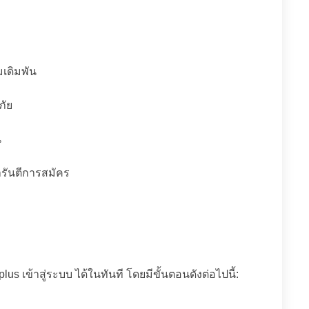
่มเดิมพัน
ภัย
น
รันตีการสมัคร
s เข้าสู่ระบบ ได้ในทันที โดยมีขั้นตอนดังต่อไปนี้: