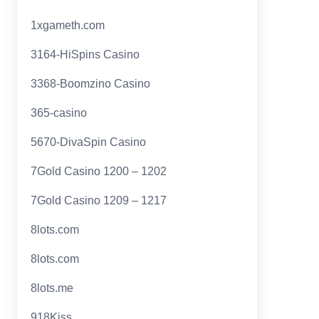
1xgameth.com
3164-HiSpins Casino
3368-Boomzino Casino
365-casino
5670-DivaSpin Casino
7Gold Casino 1200 – 1202
7Gold Casino 1209 – 1217
8lots.com
8lots.com
8lots.me
918Kiss