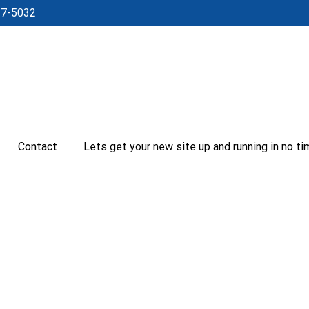
27-5032
Contact
Lets get your new site up and running in no ti