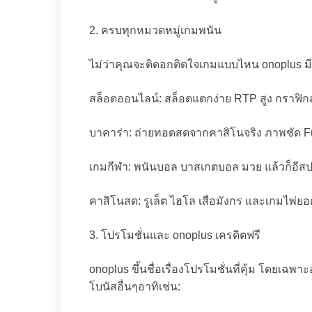
2. ครบทุกหมวดหมู่เกมพนัน
ไม่ว่าคุณจะติดอกติดใจเกมแบบไหน onoplus มีใ
สล็อตออนไลน์: สล็อตแตกง่าย RTP สูง กราฟ
บาคาร่า: ถ่ายทอดสดจากคาสิโนจริง ภาพชัด F
เกมกีฬา: พนันบอล บาสเกตบอล มวย แล้วก็อีสป
คาสิโนสด: รูเล็ต ไฮโล เสือมังกร และเกมไพ่ย
3. โปรโมชั่นและ onoplus เครดิตฟรี
onoplus ขึ้นชื่อเรื่องโปรโมชั่นที่คุ้ม โดยเฉพา
โบนัสอื่นๆอาทิเช่น: