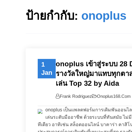
ป้ายกำกับ:
onoplus
onoplus เข้าสู่ระบบ 28
1
Jan
รางวัลใหญ่มาแทบทุกตาส
เล่น Top 32 by Aida
Frank Rodriguez
Onoplus168.com
onoplus เป็นแพลตฟอร์มการเดิมพันออนไลน์ที่
เล่นระดับมืออาชีพ ด้วยระบบที่ทันสมัย ไม่ม
ทีเดียว อาทิเช่น สล็อตออนไลน์ บาคาร่า คาสิโนส
ประสบการณ์การเดิมพันที่เหมาะสมที่สุด รองรับอ