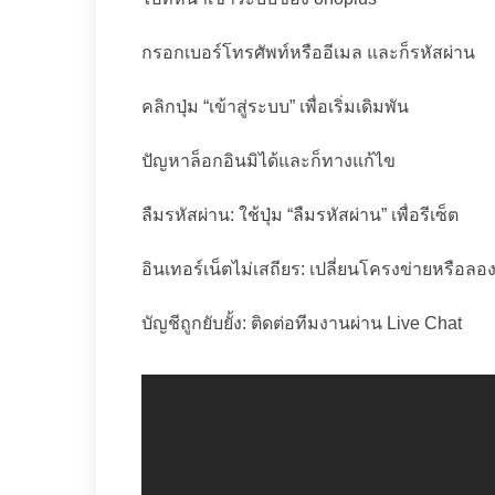
กรอกเบอร์โทรศัพท์หรืออีเมล และก็รหัสผ่าน
คลิกปุ่ม “เข้าสู่ระบบ” เพื่อเริ่มเดิมพัน
ปัญหาล็อกอินมิได้และก็ทางแก้ไข
ลืมรหัสผ่าน: ใช้ปุ่ม “ลืมรหัสผ่าน” เพื่อรีเซ็ต
อินเทอร์เน็ตไม่เสถียร: เปลี่ยนโครงข่ายหรือลองใ
บัญชีถูกยับยั้ง: ติดต่อทีมงานผ่าน Live Chat