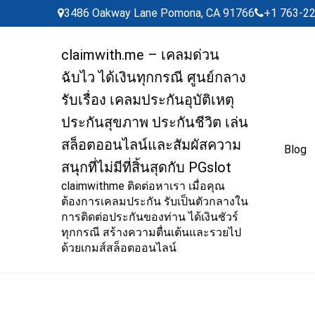
Skip
3486 Oakway Lane Pomona, CA 91766
+1 763-2
to
content
claimwith.me – เคลมด่วน
ฉับไว ได้เงินทุกกรณี ศูนย์กลาง
รับเรื่อง เคลมประกันอุบัติเหตุ
ประกันสุขภาพ ประกันชีวิต เล่น
สล็อตออนไลน์และสัมผัสความ
Blog
สนุกที่ไม่มีที่สิ้นสุดกับ PGslot
claimwithme ติดต่อหาเรา เมื่อคุณ
ต้องการเคลมประกัน รับเป็นตัวกลางใน
การติดต่อประกันของท่าน ได้เงินชัวร์
ทุกกรณี สร้างความตื่นเต้นและรวยไป
ด้วยเกมส์สล็อตออนไลน์