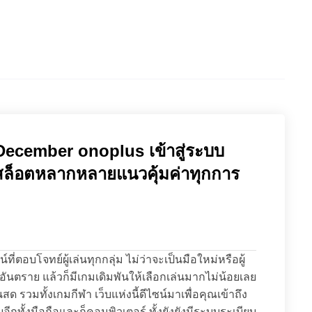
 December onoplus เข้าสู่ระบบ
ล็อตหลากหลายแนวคุ้มค่าทุกการ
ตอบโจทย์ผู้เล่นทุกกลุ่ม ไม่ว่าจะเป็นมือใหม่หรือผู้
ีอันตราย แล้วก็มีเกมเดิมพันให้เลือกเล่นมากไม่น้อยเลย
ด รวมทั้งเกมกีฬา เว็บแห่งนี้ดีไซน์มาเพื่อคุณเข้าถึง
ีกทั้งมือถือและก็คอมพิวเตอร์ ทั้งยังยังมีระบบระเบียบ