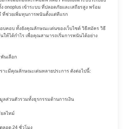
ั้ง onoplus เข้าระบบ ที่ปลอดภัยและเสถียรสูง พร้อม
 ที่ช่วยเพิ่มทุนการพนันตั้งแต่ทีแรก
อบคอบ ทั้งยังคุณลักษณะเด่นของเว็บไซต์ วิธีสมัคร วิธี
นให้ได้กำไร เพื่อคุณสามารถเริ่มการพนันได้อย่าง
มพันเลือก
เพราะมีคุณลักษณะเด่นหลายประการ ดังต่อไปนี้:
อมูลส่วนตัวรวมทั้งธุรกรรมด้านการเงิน
ยลไทม์
ตลอด 24 ชั่วโมง