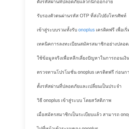
ตั้งรหัสผ่านที่ปลอดภัยแล้วก็นึกออกง่าย
รับรองตัวตนผ่านรหัส OTP ที่ส่งไปยังโทรศัพท์
เข้าสู่ระบบรวมทั้งรับ
onoplus
เครดิตฟรี เพื่อเริ
เทคนิคการลงทะเบียนสมัครสมาชิกอย่างปลอด
ใช้ข้อมูลจริงเพื่อหลีกเลี่ยงปัญหาในการถอนเงิ
ตรวจทานโปรโมชั่น onoplus เครดิตฟรี ก่อนกา
ตั้งรหัสผ่านที่ปลอดภัยและเปลี่ยนเป็นประจำ
วิธี onoplus เข้าสู่ระบบ โดยสวัสดิภาพ
เมื่อสมัครสมาชิกเป็นระเบียบแล้ว สามารถ onoplu
ไปที่หน้าเข้าระบบของ onoplus