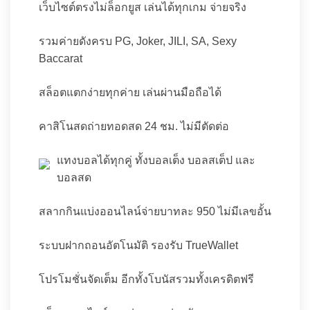
เว็บไซต์ตรงไม่ล็อกยูส เล่นได้ทุกเกม จ่ายจริง
รวมค่ายดังครบ PG, Joker, JILI, SA, Sexy
Baccarat
สล็อตแตกง่ายทุกค่าย เล่นผ่านมือถือได้
คาสิโนสดถ่ายทอดสด 24 ชม. ไม่มีตัดต่อ
แทงบอลได้ทุกคู่ ทั้งบอลเต็ง บอลสเต็ป และ
บอลสด
สลากกินแบ่งออนไลน์จ่ายบาทละ 950 ไม่มีเลขอั้น
ระบบฝากถอนอัตโนมัติ รองรับ TrueWallet
โปรโมชั่นจัดเต็ม อีกทั้งโบนัสรวมทั้งเครดิตฟรี