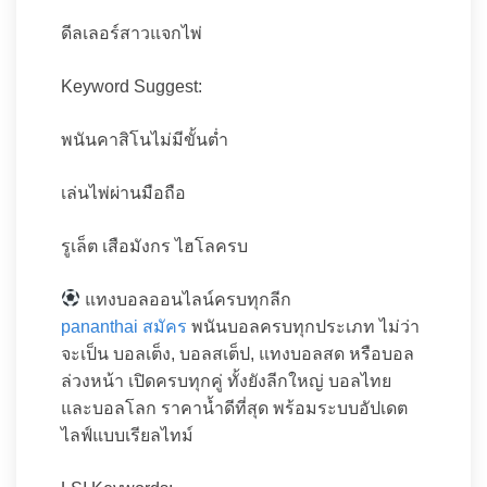
ดีลเลอร์สาวแจกไพ่
Keyword Suggest:
พนันคาสิโนไม่มีขั้นต่ำ
เล่นไพ่ผ่านมือถือ
รูเล็ต เสือมังกร ไฮโลครบ
แทงบอลออนไลน์ครบทุกลีก
pananthai สมัคร
พนันบอลครบทุกประเภท ไม่ว่า
จะเป็น บอลเต็ง, บอลสเต็ป, แทงบอลสด หรือบอล
ล่วงหน้า เปิดครบทุกคู่ ทั้งยังลีกใหญ่ บอลไทย
และบอลโลก ราคาน้ำดีที่สุด พร้อมระบบอัปเดต
ไลฟ์แบบเรียลไทม์