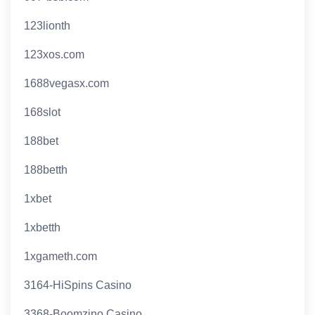
123lionth
123xos.com
1688vegasx.com
168slot
188bet
188betth
1xbet
1xbetth
1xgameth.com
3164-HiSpins Casino
3368-Boomzino Casino