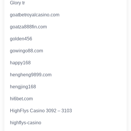
Glory tr
goatbetroyalcasino.com
goatza888fin.com
golden456
gowingo88.com
happy168
hengheng9899.com
hengjing168
hi6bet.com
HighFlys Casino 3092 – 3103
highflys-casino