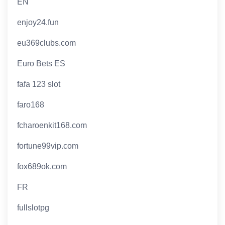
EN
enjoy24.fun
eu369clubs.com
Euro Bets ES
fafa 123 slot
faro168
fcharoenkit168.com
fortune99vip.com
fox689ok.com
FR
fullslotpg