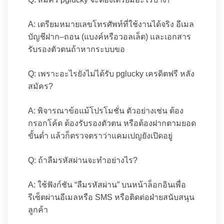
A: เตรียมหมายเลขโทรศัพท์ที่ใช้งานได้จริง อีเมล
บัญชีฝาก–ถอน (แบงค์หรือวอลเล็ต) และเอกสาร
รับรองตัวตนถ้าหากระบบขอ
Q: เพราะอะไรยังไม่ได้รับ pglucky เครดิตฟรี หลัง
สมัคร?
A: พิจารณาข้อแม้โปรโมชั่น ตัวอย่างเช่น ต้อง
กรอกโค้ด ต้องรับรองตัวตน หรือต้องฝากตามยอด
ขั้นต่ำ แล้วก็ตรวจตราว่าแคมเปญยังเปิดอยู่
Q: ถ้าลืมรหัสผ่านจะทำอย่างไร?
A: ใช้ฟังก์ชัน “ลืมรหัสผ่าน” บนหน้าล็อกอินเพื่อ
รีเซ็ตผ่านอีเมลหรือ SMS หรือติดต่อฝ่ายสนับสนุน
ลูกค้า