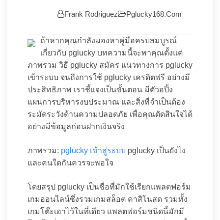
Frank Rodriguez
Pglucky168.com
ถ้าหากคุณกำลังมองหาคู่มือครบสมบูรณ์
เกี่ยวกับ pglucky บทความนี้จะพาคุณตั้งแต่
ภาพรวม วิธี pglucky สมัคร แนวทางการ pglucky
เข้าระบบ จนถึงการใช้ pglucky เครดิตฟรี อย่างมี
ประสิทธิภาพ เราชี้แจงเป็นขั้นตอน มีตัวอปิ้ง
แผนการบริหารงบประมาณ และสิ่งที่จำเป็นต้อง
ระมัดระวังด้านความปลอดภัย เพื่อคุณตัดสินใจได้
อย่างมีข้อมูลก่อนฝากเงินจริง
ภาพรวม:
pglucky เข้าสู่ระบบ
pglucky เป็นยังไง
และคนใดกันควรจะพอใจ
โดยสรุป pglucky เป็นชื่อที่มักใช้เรียกแพลตฟอร์ม
เกมออนไลน์ซึ่งรวมเกมสล็อต คาสิโนสด รวมทั้ง
เกมโต๊ะเอาไว้ในที่เดียว แพลตฟอร์มชนิดนี้มักมี