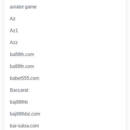
aviator game
Az
Az1
Azz
ba88th.com
ba88th.com
babet555.com
Baccarat
baj88thb
baj88thbz.com
bar-salsa.com