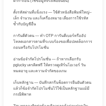
ฝาก–ถอน (ใช้ข้อมูลจริงเพื่อยืนยัน)
ตั้งรหัสผ่านที่แข็งแรง — ใช้ตัวหนังสือพิมพ์ใหญ่–
เล็ก จำนวน และก็เครื่องหมาย เลี่ยงการใช้รหัส
ซ้ำกับบัญชีอื่น
การันตีตัวตน — ทำ OTP การันตีเบอร์หรืออัป
โหลดเอกสารตามที่ระบบร้องขอเพื่อปลดล็อกการ
ถอนหรือรับโปรโมชั่น
อ่านข้อจำกัดโปรโมชั่น — ถ้าหากเลือกรับ
pglucky เครดิตฟรี ให้ตรวจดูเทิร์นโอเวอร์ วัน
หมดอายุ และความจำกัดของเกม
เก็บหลักฐาน — บันทึกสกรีนช็อตการยืนยันตัวตน
แล้วก็ข้อจำกัดโปรโมชั่นไว้ใช้เป็นหลักฐานแม้มี
กรณีพิพาท
Tip: ทดลองติดต่อข้างบริการลูกค้าก่อนฝากเงิน