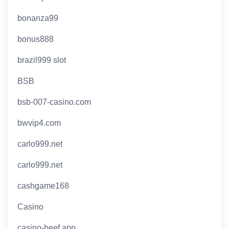
bonanza99
bonus888
brazil999 slot
BSB
bsb-007-casino.com
bwvip4.com
carlo999.net
carlo999.net
cashgame168
Casino
casino-beef.app