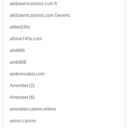
akibawincasinos.com fr
akibawincasinos.com Generic
allbet24hr
allone745s.com
alot666
amb888
ambnovabet.com
Amonbet (2)
Amonbet (6)
amonbet-casino.online
asino-casino