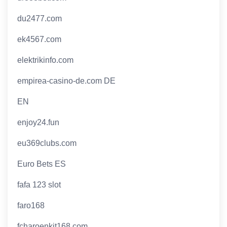
du2477.com
ek4567.com
elektrikinfo.com
empirea-casino-de.com DE
EN
enjoy24.fun
eu369clubs.com
Euro Bets ES
fafa 123 slot
faro168
fcharoenkit168.com