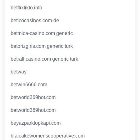
betflixtikto.info
beticocasinos.com-de
betmica-casino.com generic
betorizgiris.com generic turk
betrallicasino.com generic turk
betway
betwin6666.com
betworld369hot.com
betworld369hot.com
beyazparktopkapi.com
biaicakewomenscooperative.com