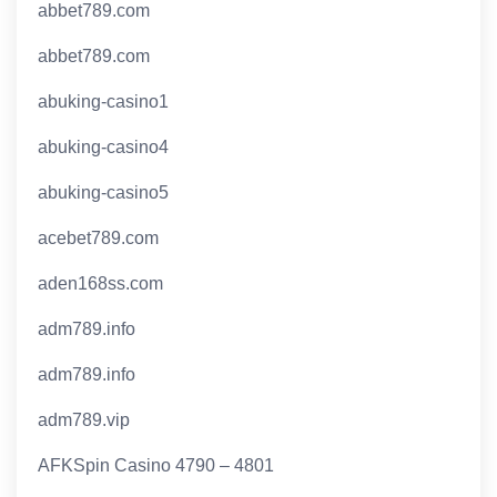
abbet789.com
abbet789.com
abuking-casino1
abuking-casino4
abuking-casino5
acebet789.com
aden168ss.com
adm789.info
adm789.info
adm789.vip
AFKSpin Casino 4790 – 4801