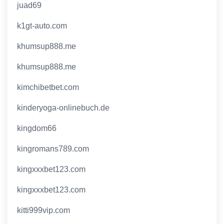
juad69
k1gt-auto.com
khumsup888.me
khumsup888.me
kimchibetbet.com
kinderyoga-onlinebuch.de
kingdom66
kingromans789.com
kingxxxbet123.com
kingxxxbet123.com
kitti999vip.com