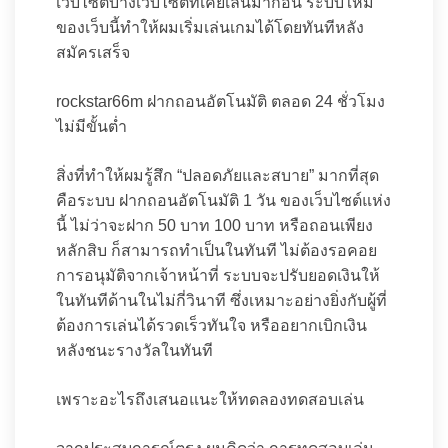
เว็บไซต์บางเว็บไซต์ที่เคยเล่นมาก่อน ระบบใหม่
ของเว็บนี้ทำให้ผมเริ่มเล่นเกมได้โดยทันทีหลัง
สมัครเสร็จ
rockstar66m ฝากถอนอัตโนมัติ ตลอด 24 ชั่วโมง
ไม่มีขั้นต่ำ
สิ่งที่ทำให้ผมรู้สึก “ปลอดภัยและสบาย” มากที่สุด
คือระบบ ฝากถอนอัตโนมัติ 1 วัน ของเว็บไซต์แห่ง
นี้ ไม่ว่าจะฝาก 50 บาท 100 บาท หรือถอนเพียง
หลักสิบ ก็สามารถทำเป็นในทันที ไม่ต้องรอคอย
การอนุมัติจากเจ้าหน้าที่ ระบบจะปรับยอดเงินให้
ในทันทีด้านในไม่กี่วินาที ซึ่งเหมาะอย่างยิ่งกับผู้ที่
ต้องการเล่นได้รวดเร็วทันใจ หรืออยากเบิกเงิน
หลังชนะรางวัลในทันที
เพราะอะไรถึงเสนอแนะให้ทดลองทดสอบเล่น