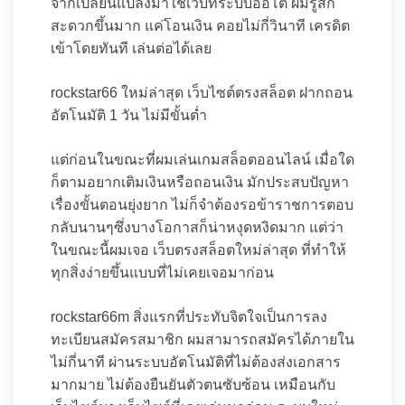
จากเปลี่ยนแปลงมาใช้เว็บที่ระบบออโต้ ผมรู้สึก
สะดวกขึ้นมาก แค่โอนเงิน คอยไม่กี่วินาที เครดิต
เข้าโดยทันที เล่นต่อได้เลย
rockstar66 ใหม่ล่าสุด เว็บไซต์ตรงสล็อต ฝากถอน
อัตโนมัติ 1 วัน ไม่มีขั้นต่ำ
แต่ก่อนในขณะที่ผมเล่นเกมสล็อตออนไลน์ เมื่อใด
ก็ตามอยากเติมเงินหรือถอนเงิน มักประสบปัญหา
เรื่องขั้นตอนยุ่งยาก ไม่ก็จำต้องรอข้าราชการตอบ
กลับนานๆซึ่งบางโอกาสก็น่าหงุดหงิดมาก แต่ว่า
ในขณะนี้ผมเจอ เว็บตรงสล็อตใหม่ล่าสุด ที่ทำให้
ทุกสิ่งง่ายขึ้นแบบที่ไม่เคยเจอมาก่อน
rockstar66m สิ่งแรกที่ประทับจิตใจเป็นการลง
ทะเบียนสมัครสมาชิก ผมสามารถสมัครได้ภายใน
ไม่กี่นาที ผ่านระบบอัตโนมัติที่ไม่ต้องส่งเอกสาร
มากมาย ไม่ต้องยืนยันตัวตนซับซ้อน เหมือนกับ