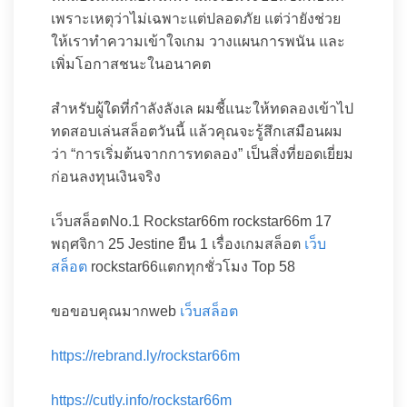
เพราะเหตุว่าไม่เฉพาะแต่ปลอดภัย แต่ว่ายังช่วย
ให้เราทำความเข้าใจเกม วางแผนการพนัน และ
เพิ่มโอกาสชนะในอนาคต
สำหรับผู้ใดที่กำลังลังเล ผมชี้แนะให้ทดลองเข้าไป
ทดสอบเล่นสล็อตวันนี้ แล้วคุณจะรู้สึกเสมือนผม
ว่า “การเริ่มต้นจากการทดลอง” เป็นสิ่งที่ยอดเยี่ยม
ก่อนลงทุนเงินจริง
เว็บสล็อตNo.1 Rockstar66m rockstar66m 17
พฤศจิกา 25 Jestine ยืน 1 เรื่องเกมสล็อต
เว็บ
สล็อต
rockstar66แตกทุกชั่วโมง Top 58
ขอขอบคุณมากweb
เว็บสล็อต
https://rebrand.ly/rockstar66m
https://cutly.info/rockstar66m