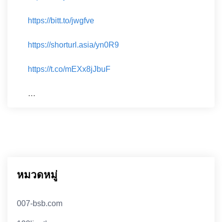
https://bitt.to/jwgfve
https://shorturl.asia/yn0R9
https://t.co/mEXx8jJbuF
…
หมวดหมู่
007-bsb.com