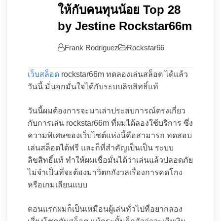
ให้กับคนทุนน้อย Top 28
by Jestine Rockstar66m
Frank Rodriguez
Rockstar66
เว็บสล็อต
rockstar66m ทดลองเล่นสล็อต ได้แล้ว
วันนี้ มั่นอกมั่นใจได้กับระบบลิขสิทธิ์แท้
วันนี้ผมต้องการจะมาเล่าประสบการณ์ตรงเกี่ยว
กับการเล่น rockstar66m ที่ผมได้ลองใช้บริการ ซึ่ง
ความพิเศษของเว็บไซต์แห่งนี้คือสามารถ ทดสอบ
เล่นสล็อตได้ฟรี และก็ที่สำคัญเป็นเป็น ระบบ
ลิขสิทธิ์แท้ ทำให้ผมเชื่อมั่นได้ว่าเล่นแล้วปลอดภัย
ไม่จำเป็นที่จะต้องมาวิตกกังวลเรื่องการคดโกง
หรือเกมเลียนแบบ
ตอนแรกผมก็เป็นเหมือนผู้เล่นทั่วไปที่อยากลอง