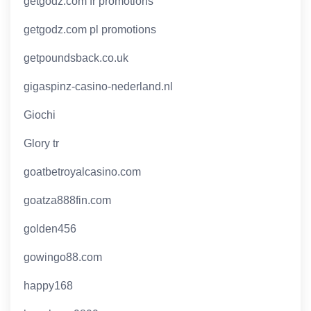
getgodz.com fr promotions
getgodz.com pl promotions
getpoundsback.co.uk
gigaspinz-casino-nederland.nl
Giochi
Glory tr
goatbetroyalcasino.com
goatza888fin.com
golden456
gowingo88.com
happy168