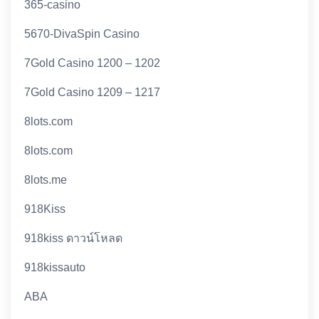
365-casino
5670-DivaSpin Casino
7Gold Casino 1200 – 1202
7Gold Casino 1209 – 1217
8lots.com
8lots.com
8lots.me
918Kiss
918kiss ดาวน์โหลด
918kissauto
ABA