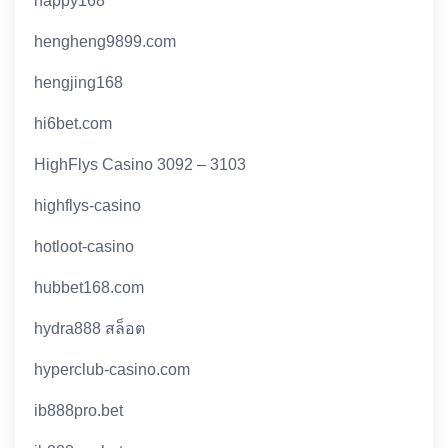
happy168
hengheng9899.com
hengjing168
hi6bet.com
HighFlys Casino 3092 – 3103
highflys-casino
hotloot-casino
hubbet168.com
hydra888 สล็อต
hyperclub-casino.com
ib888pro.bet