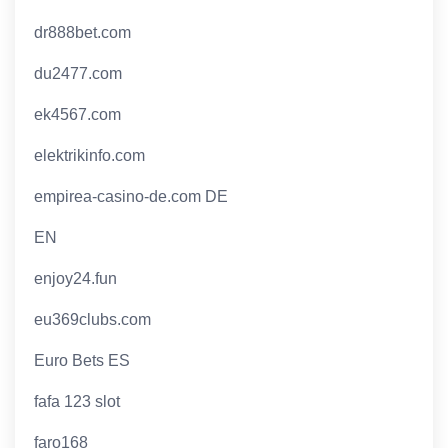
dr888bet.com
du2477.com
ek4567.com
elektrikinfo.com
empirea-casino-de.com DE
EN
enjoy24.fun
eu369clubs.com
Euro Bets ES
fafa 123 slot
faro168