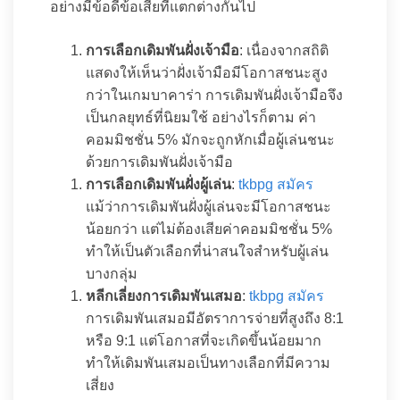
อย่างมีข้อดีข้อเสียที่แตกต่างกันไป
การเลือกเดิมพันฝั่งเจ้ามือ
: เนื่องจากสถิติ
แสดงให้เห็นว่าฝั่งเจ้ามือมีโอกาสชนะสูง
กว่าในเกมบาคาร่า การเดิมพันฝั่งเจ้ามือจึง
เป็นกลยุทธ์ที่นิยมใช้ อย่างไรก็ตาม ค่า
คอมมิชชั่น 5% มักจะถูกหักเมื่อผู้เล่นชนะ
ด้วยการเดิมพันฝั่งเจ้ามือ
การเลือกเดิมพันฝั่งผู้เล่น
:
tkbpg สมัคร
แม้ว่าการเดิมพันฝั่งผู้เล่นจะมีโอกาสชนะ
น้อยกว่า แต่ไม่ต้องเสียค่าคอมมิชชั่น 5%
ทำให้เป็นตัวเลือกที่น่าสนใจสำหรับผู้เล่น
บางกลุ่ม
หลีกเลี่ยงการเดิมพันเสมอ
:
tkbpg สมัคร
การเดิมพันเสมอมีอัตราการจ่ายที่สูงถึง 8:1
หรือ 9:1 แต่โอกาสที่จะเกิดขึ้นน้อยมาก
ทำให้เดิมพันเสมอเป็นทางเลือกที่มีความ
เสี่ยง