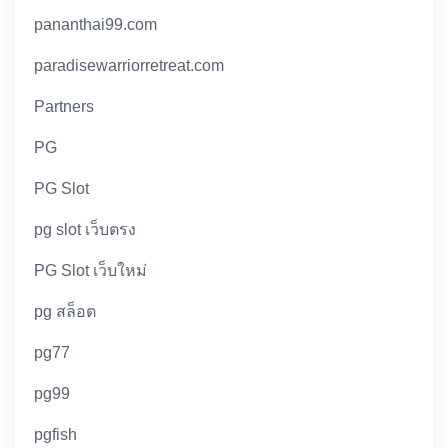
pananthai99.com
paradisewarriorretreat.com
Partners
PG
PG Slot
pg slot เว็บตรง
PG Slot เว็บใหม่
pg สล็อต
pg77
pg99
pgfish