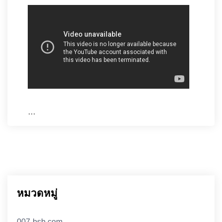
…
หมวดหมู่
007-bsb.com