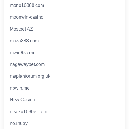
mono16888.com
moonwin-casino
Mostbet AZ
moza888.com
mwin9s.com
nagawaybet.com
natplanforum.org.uk
nbwin.me
New Casino
niseko168bet.com
no1huay