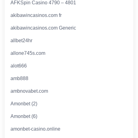
AFKSpin Casino 4790 – 4801
akibawincasinos.com fr
akibawincasinos.com Generic
allbet24hr
allone745s.com
alot666
amb888
ambnovabet.com
Amonbet (2)
Amonbet (6)
amonbet-casino.online