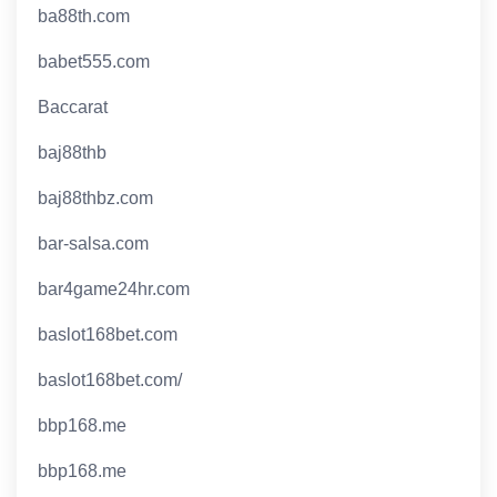
ba88th.com
babet555.com
Baccarat
baj88thb
baj88thbz.com
bar-salsa.com
bar4game24hr.com
baslot168bet.com
baslot168bet.com/
bbp168.me
bbp168.me