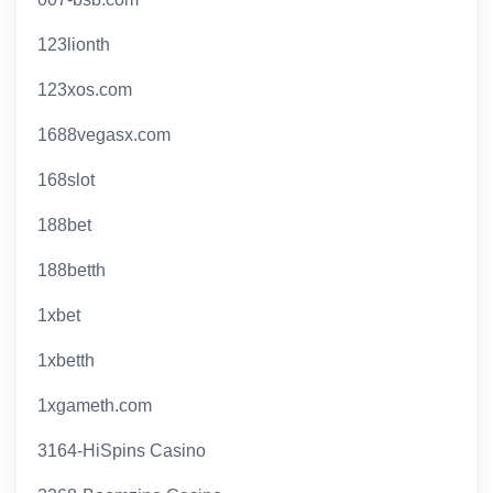
123lionth
123xos.com
1688vegasx.com
168slot
188bet
188betth
1xbet
1xbetth
1xgameth.com
3164-HiSpins Casino