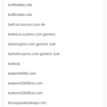
betflixtikto.info
betflixtikto.info
beticocasinos.com-de
betmica-casino.com generic
betorizgiris.com generic turk
betrallicasino.com generic turk
betway
betwin6666.com
betworld369hot.com
betworld369hot.com
beyazparktopkapi.com