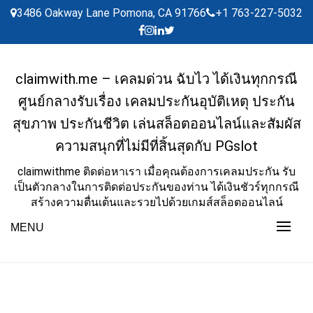
Skip
3486 Oakway Lane Pomona, CA 91766
+1 763-227-5032
to
content
claimwith.me – เคลมด่วน ฉับไว ได้เงินทุกกรณี
ศูนย์กลางรับเรื่อง เคลมประกันอุบัติเหตุ ประกัน
สุขภาพ ประกันชีวิต เล่นสล็อตออนไลน์และสัมผัส
ความสนุกที่ไม่มีที่สิ้นสุดกับ PGslot
claimwithme ติดต่อหาเรา เมื่อคุณต้องการเคลมประกัน รับ
เป็นตัวกลางในการติดต่อประกันของท่าน ได้เงินชัวร์ทุกกรณี
สร้างความตื่นเต้นและรวยไปด้วยเกมส์สล็อตออนไลน์
MENU